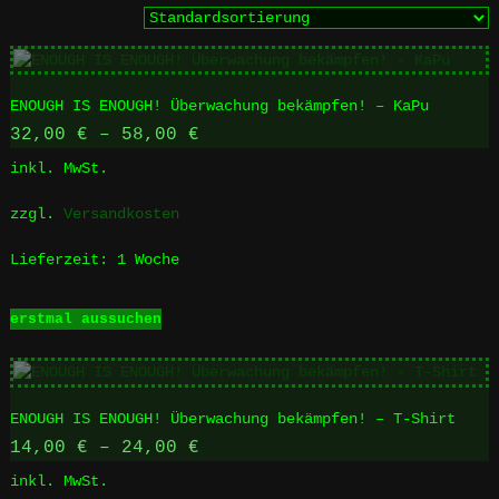
ENOUGH IS ENOUGH! Überwachung bekämpfen! – KaPu
32,00
€
–
58,00
€
inkl. MwSt.
zzgl.
Versandkosten
Lieferzeit:
1 Woche
Dieses
erstmal aussuchen
Produkt
weist
mehrere
Varianten
ENOUGH IS ENOUGH! Überwachung bekämpfen! – T-Shirt
auf.
Die
14,00
€
–
24,00
€
Optionen
inkl. MwSt.
können