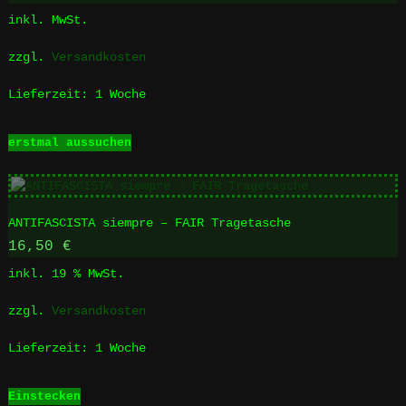
Optionen
inkl. MwSt.
können
auf
zzgl.
Versandkosten
der
Produktseite
Lieferzeit:
1 Woche
gewählt
werden
Dieses
erstmal aussuchen
Produkt
weist
mehrere
Varianten
ANTIFASCISTA siempre – FAIR Tragetasche
auf.
Die
16,50
€
Optionen
inkl. 19 % MwSt.
können
auf
zzgl.
Versandkosten
der
Produktseite
Lieferzeit:
1 Woche
gewählt
werden
Einstecken