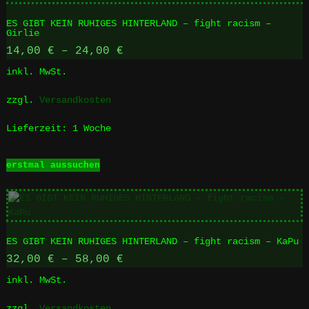
ES GIBT KEIN RUHIGES HINTERLAND – fight racism –
Girlie
14,00
€
–
24,00
€
inkl. MwSt.
zzgl.
Versandkosten
Lieferzeit:
1 Woche
Dieses
erstmal aussuchen
Produkt
weist
mehrere
Varianten
auf.
ES GIBT KEIN RUHIGES HINTERLAND – fight racism – KaPu
Die
Optionen
32,00
€
–
58,00
€
können
inkl. MwSt.
auf
der
zzgl.
Versandkosten