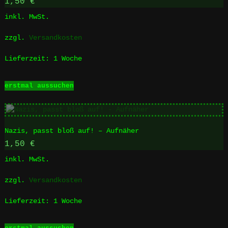
1,50
€
inkl. MwSt.
zzgl.
Versandkosten
Lieferzeit:
1 Woche
Dieses
erstmal aussuchen
Produkt
weist
mehrere
Varianten
Nazis, passt bloß auf! – Aufnäher
auf.
Die
1,50
€
Optionen
inkl. MwSt.
können
auf
zzgl.
Versandkosten
der
Produktseite
Lieferzeit:
1 Woche
gewählt
werden
Dieses