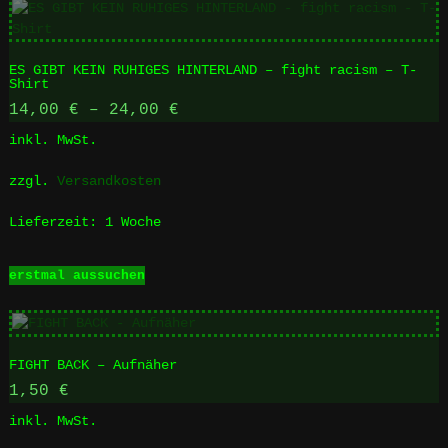
ES GIBT KEIN RUHIGES HINTERLAND – fight racism – T-
Shirt
14,00
€
–
24,00
€
inkl. MwSt.
zzgl.
Versandkosten
Lieferzeit:
1 Woche
Dieses
erstmal aussuchen
Produkt
weist
mehrere
Varianten
FIGHT BACK – Aufnäher
auf.
Die
1,50
€
Optionen
inkl. MwSt.
können