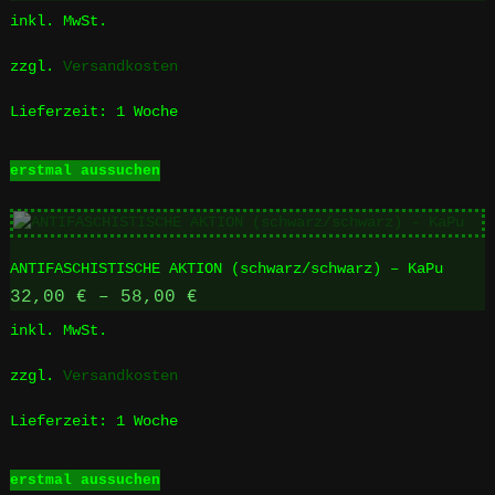
inkl. MwSt.
zzgl.
Versandkosten
Lieferzeit:
1 Woche
Dieses
erstmal aussuchen
Produkt
weist
mehrere
Varianten
ANTIFASCHISTISCHE AKTION (schwarz/schwarz) – KaPu
auf.
Die
32,00
€
–
58,00
€
Optionen
inkl. MwSt.
können
auf
zzgl.
Versandkosten
der
Produktseite
Lieferzeit:
1 Woche
gewählt
werden
Dieses
erstmal aussuchen
Produkt