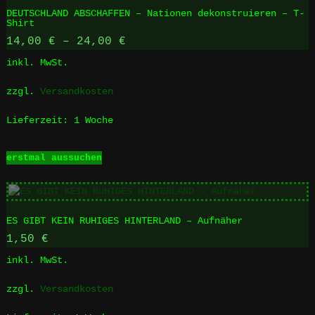
DEUTSCHLAND ABSCHAFFEN – Nationen dekonstruieren – T-
Shirt
14,00
€
–
24,00
€
inkl. MwSt.
zzgl.
Versandkosten
Lieferzeit:
1 Woche
Dieses
erstmal aussuchen
Produkt
weist
mehrere
Varianten
ES GIBT KEIN RUHIGES HINTERLAND – Aufnäher
auf.
Die
1,50
€
Optionen
inkl. MwSt.
können
auf
zzgl.
Versandkosten
der
Produktseite