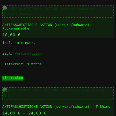
weist
mehrere
Varianten
auf.
ANTIFASCHISTISCHE AKTION (schwarz/schwarz) –
Die
Rückenaufnäher
Optionen
10,00
€
können
auf
inkl. 19 % MwSt.
der
Produktseite
zzgl.
Versandkosten
gewählt
werden
Lieferzeit:
1 Woche
Einstecken
ANTIFASCHISTISCHE AKTION (schwarz/schwarz) – T-Shirt
14,00
€
–
24,00
€