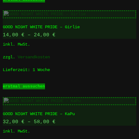
Produkt
weist
mehrere
Varianten
GOOD NIGHT WHITE PRIDE – Girlie
auf.
Die
14,00
€
–
24,00
€
Optionen
inkl. MwSt.
können
auf
zzgl.
Versandkosten
der
Produktseite
Lieferzeit:
1 Woche
gewählt
werden
Dieses
erstmal aussuchen
Produkt
weist
mehrere
Varianten
GOOD NIGHT WHITE PRIDE – KaPu
auf.
Die
32,00
€
–
58,00
€
Optionen
inkl. MwSt.
können