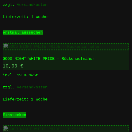
auf
zzgl.
Versandkosten
der
Produktseite
Lieferzeit:
1 Woche
gewählt
werden
Dieses
erstmal aussuchen
Produkt
weist
mehrere
Varianten
GOOD NIGHT WHITE PRIDE – Rückenaufnäher
auf.
Die
10,00
€
Optionen
inkl. 19 % MwSt.
können
auf
zzgl.
Versandkosten
der
Produktseite
Lieferzeit:
1 Woche
gewählt
werden
Einstecken