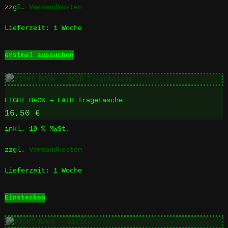
auf
zzgl.
Versandkosten
der
Produktseite
Lieferzeit:
1 Woche
gewählt
werden
Dieses
erstmal aussuchen
Produkt
weist
mehrere
Varianten
FIGHT BACK – FAIR Tragetasche
auf.
Die
16,50
€
Optionen
inkl. 19 % MwSt.
können
auf
zzgl.
Versandkosten
der
Produktseite
Lieferzeit:
1 Woche
gewählt
werden
Einstecken