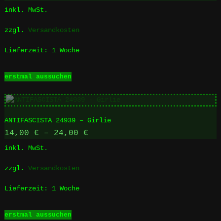
inkl. MwSt.
zzgl.
Versandkosten
Lieferzeit:
1 Woche
Dieses
erstmal aussuchen
Produkt
weist
mehrere
Varianten
ANTIFASCISTA 24939 – Girlie
auf.
Die
14,00
€
–
24,00
€
Optionen
inkl. MwSt.
können
auf
zzgl.
Versandkosten
der
Produktseite
Lieferzeit:
1 Woche
gewählt
werden
Dieses
erstmal aussuchen
Produkt