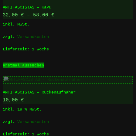
Varianten
ANTIFASCISTAS – KaPu
auf.
Die
32,00
€
–
58,00
€
Optionen
inkl. MwSt.
können
auf
zzgl.
Versandkosten
der
Produktseite
Lieferzeit:
1 Woche
gewählt
werden
Dieses
erstmal aussuchen
Produkt
weist
mehrere
Varianten
ANTIFASCISTAS – Rückenaufnäher
auf.
Die
10,00
€
Optionen
inkl. 19 % MwSt.
können
auf
zzgl.
Versandkosten
der
Produktseite
Lieferzeit:
1 Woche