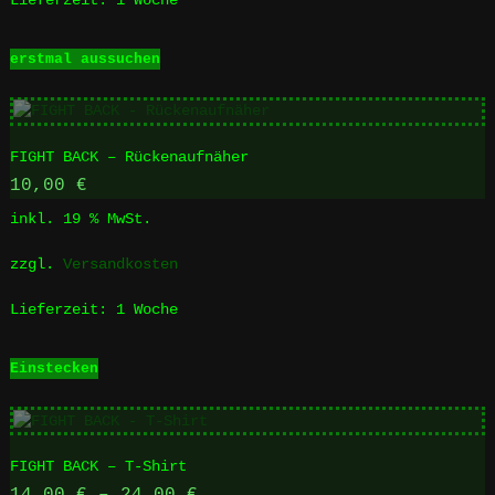
gewählt
werden
Dieses
erstmal aussuchen
Produkt
weist
mehrere
Varianten
FIGHT BACK – Rückenaufnäher
auf.
Die
10,00
€
Optionen
inkl. 19 % MwSt.
können
auf
zzgl.
Versandkosten
der
Produktseite
Lieferzeit:
1 Woche
gewählt
werden
Einstecken
FIGHT BACK – T-Shirt