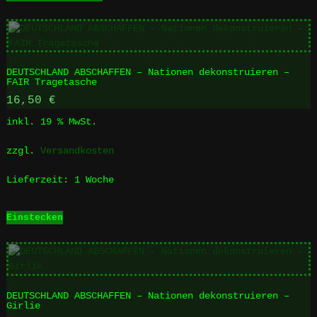
weist
mehrere
Varianten
auf.
DEUTSCHLAND ABSCHAFFEN – Nationen dekonstruieren –
Die
FAIR Tragetasche
Optionen
16,50
€
können
auf
inkl. 19 % MwSt.
der
Produktseite
zzgl.
Versandkosten
gewählt
werden
Lieferzeit:
1 Woche
Einstecken
DEUTSCHLAND ABSCHAFFEN – Nationen dekonstruieren –
Girlie