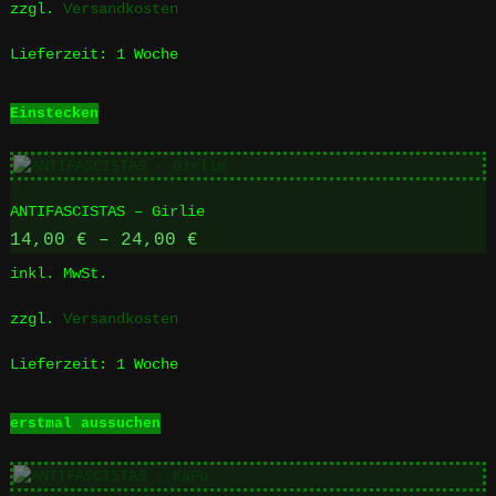
zzgl.
Versandkosten
Lieferzeit:
1 Woche
Einstecken
ANTIFASCISTAS – Girlie
14,00
€
–
24,00
€
inkl. MwSt.
zzgl.
Versandkosten
Lieferzeit:
1 Woche
Dieses
erstmal aussuchen
Produkt
weist
mehrere