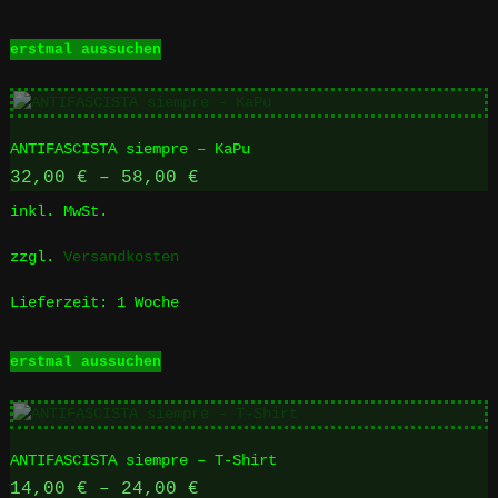
Dieses
erstmal aussuchen
Produkt
weist
mehrere
Varianten
ANTIFASCISTA siempre – KaPu
auf.
Die
32,00
€
–
58,00
€
Optionen
inkl. MwSt.
können
auf
zzgl.
Versandkosten
der
Produktseite
Lieferzeit:
1 Woche
gewählt
werden
Dieses
erstmal aussuchen
Produkt
weist
mehrere
Varianten
ANTIFASCISTA siempre – T-Shirt
auf.
Die
14,00
€
–
24,00
€