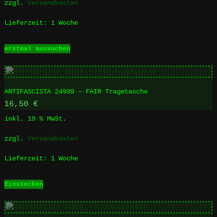
zzgl.
Versandkosten
der
Produktseite
Lieferzeit:
1 Woche
gewählt
werden
Dieses
erstmal aussuchen
Produkt
weist
mehrere
Varianten
ANTIFASCISTA 24939 – FAIR Tragetasche
auf.
Die
16,50
€
Optionen
inkl. 19 % MwSt.
können
auf
zzgl.
Versandkosten
der
Produktseite
Lieferzeit:
1 Woche
gewählt
werden
Einstecken