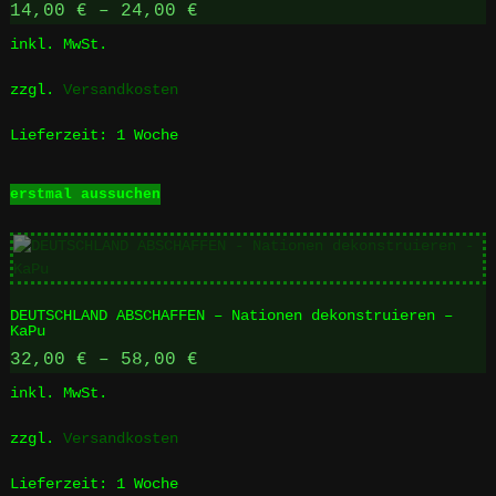
14,00
€
–
24,00
€
inkl. MwSt.
zzgl.
Versandkosten
Lieferzeit:
1 Woche
Dieses
erstmal aussuchen
Produkt
weist
mehrere
Varianten
auf.
DEUTSCHLAND ABSCHAFFEN – Nationen dekonstruieren –
Die
KaPu
Optionen
32,00
€
–
58,00
€
können
auf
inkl. MwSt.
der
Produktseite
zzgl.
Versandkosten
gewählt
werden
Lieferzeit:
1 Woche