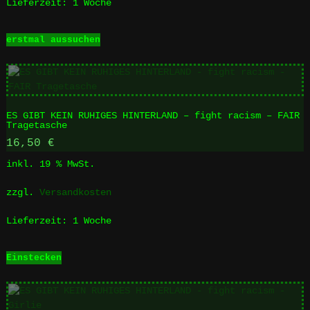
Lieferzeit:
1 Woche
gewählt
werden
Dieses
erstmal aussuchen
Produkt
weist
mehrere
Varianten
auf.
ES GIBT KEIN RUHIGES HINTERLAND – fight racism – FAIR
Die
Tragetasche
Optionen
16,50
€
können
auf
inkl. 19 % MwSt.
der
Produktseite
zzgl.
Versandkosten
gewählt
werden
Lieferzeit:
1 Woche
Einstecken