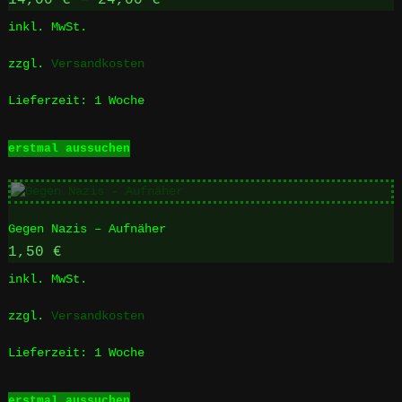
14,00
€
–
24,00
€
inkl. MwSt.
zzgl.
Versandkosten
Lieferzeit:
1 Woche
Dieses
erstmal aussuchen
Produkt
weist
mehrere
Varianten
Gegen Nazis – Aufnäher
auf.
Die
1,50
€
Optionen
inkl. MwSt.
können
auf
zzgl.
Versandkosten
der
Produktseite
Lieferzeit:
1 Woche
gewählt
werden
Dieses
erstmal aussuchen