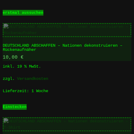
Dieses
erstmal aussuchen
Produkt
weist
mehrere
Varianten
auf.
DEUTSCHLAND ABSCHAFFEN – Nationen dekonstruieren –
Die
Rückenaufnäher
Optionen
10,00
€
können
auf
inkl. 19 % MwSt.
der
Produktseite
zzgl.
Versandkosten
gewählt
werden
Lieferzeit:
1 Woche
Einstecken