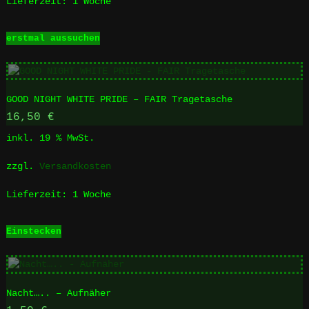
Lieferzeit:
1 Woche
gewählt
werden
Dieses
erstmal aussuchen
Produkt
weist
mehrere
Varianten
GOOD NIGHT WHITE PRIDE – FAIR Tragetasche
auf.
Die
16,50
€
Optionen
inkl. 19 % MwSt.
können
auf
zzgl.
Versandkosten
der
Produktseite
Lieferzeit:
1 Woche
gewählt
werden
Einstecken
Nacht….. – Aufnäher