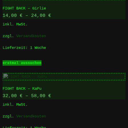
FIGHT BACK – Girlie
14,00
€
–
24,00
€
inkl. MwSt.
zzgl.
Versandkosten
Lieferzeit:
1 Woche
Dieses
erstmal aussuchen
Produkt
weist
mehrere
Varianten
FIGHT BACK – KaPu
auf.
Die
32,00
€
–
58,00
€
Optionen
inkl. MwSt.
können
auf
zzgl.
Versandkosten
der
Produktseite
Lieferzeit:
1 Woche