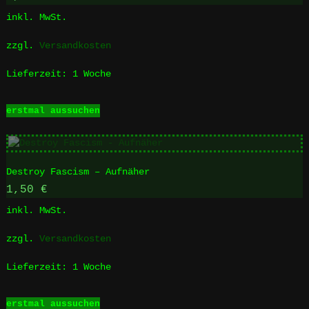
Optionen
inkl. MwSt.
können
auf
zzgl.
Versandkosten
der
Produktseite
Lieferzeit:
1 Woche
gewählt
werden
Dieses
erstmal aussuchen
Produkt
weist
mehrere
Varianten
Destroy Fascism – Aufnäher
auf.
Die
1,50
€
Optionen
inkl. MwSt.
können
auf
zzgl.
Versandkosten
der
Produktseite
Lieferzeit:
1 Woche
gewählt
werden
Dieses
erstmal aussuchen
Produkt