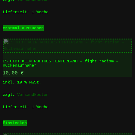
Produktseite
gewählt
Lieferzeit:
1 Woche
werden
Dieses
erstmal aussuchen
Produkt
weist
mehrere
Varianten
auf.
ES GIBT KEIN RUHIGES HINTERLAND – fight racism –
Die
Rückenaufnäher
Optionen
10,00
€
können
auf
inkl. 19 % MwSt.
der
Produktseite
zzgl.
Versandkosten
gewählt
werden
Lieferzeit:
1 Woche
Einstecken