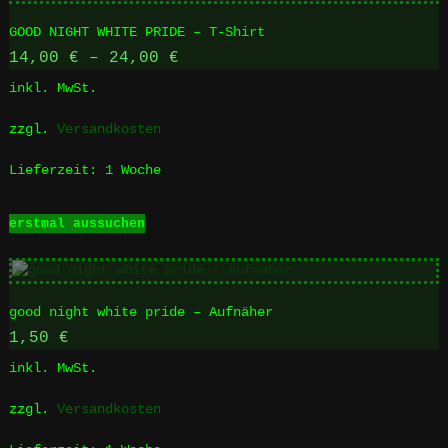
GOOD NIGHT WHITE PRIDE – T-Shirt
14,00
€
–
24,00
€
inkl. MwSt.
zzgl.
Versandkosten
Lieferzeit:
1 Woche
Dieses
erstmal aussuchen
Produkt
weist
mehrere
Varianten
good night white pride – Aufnäher
auf.
Die
1,50
€
Optionen
inkl. MwSt.
können
auf
zzgl.
Versandkosten
der
Produktseite