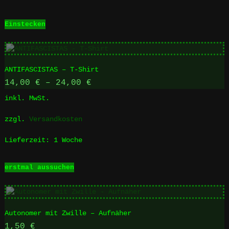
gewählt
werden
Einstecken
ANTIFASCISTAS – T-Shirt
14,00
€
–
24,00
€
inkl. MwSt.
zzgl.
Versandkosten
Lieferzeit:
1 Woche
Dieses
erstmal aussuchen
Produkt
weist
mehrere
Varianten
Autonomer mit Zwille – Aufnäher
auf.
Die
1,50
€