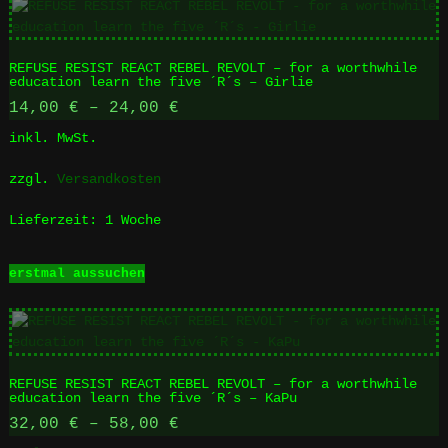
REFUSE RESIST REACT REBEL REVOLT – for a worthwhile
education learn the five ´R´s – Girlie
14,00
€
–
24,00
€
inkl. MwSt.
zzgl.
Versandkosten
Lieferzeit:
1 Woche
Dieses
erstmal aussuchen
Produkt
weist
mehrere
Varianten
auf.
REFUSE RESIST REACT REBEL REVOLT – for a worthwhile
Die
education learn the five ´R´s – KaPu
Optionen
32,00
€
–
58,00
€
können