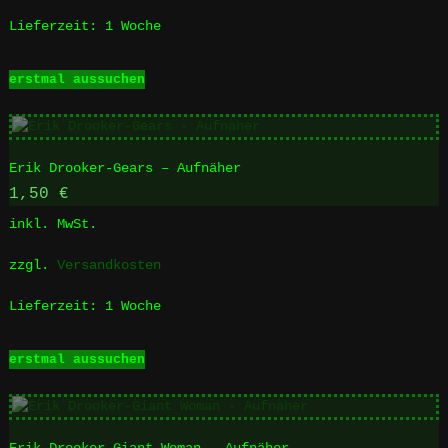
Produktseite
Lieferzeit:
1 Woche
gewählt
werden
Dieses
erstmal aussuchen
Produkt
weist
mehrere
Varianten
Erik Drooker-Gears – Aufnäher
auf.
Die
1,50
€
Optionen
inkl. MwSt.
können
auf
zzgl.
Versandkosten
der
Produktseite
Lieferzeit:
1 Woche
gewählt
werden
Dieses
erstmal aussuchen
Produkt
weist
mehrere
Varianten