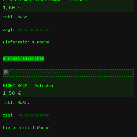
Erik Drooker-Giant Woman – Aufnäher
auf.
Die
1,50
€
Optionen
inkl. MwSt.
können
auf
zzgl.
Versandkosten
der
Produktseite
Lieferzeit:
1 Woche
gewählt
werden
Dieses
erstmal aussuchen
Produkt
weist
mehrere
Varianten
FIGHT BACK – Aufnäher
auf.
Die
1,50
€
Optionen
inkl. MwSt.
können
auf
zzgl.
Versandkosten
der
Produktseite
Lieferzeit:
1 Woche
gewählt