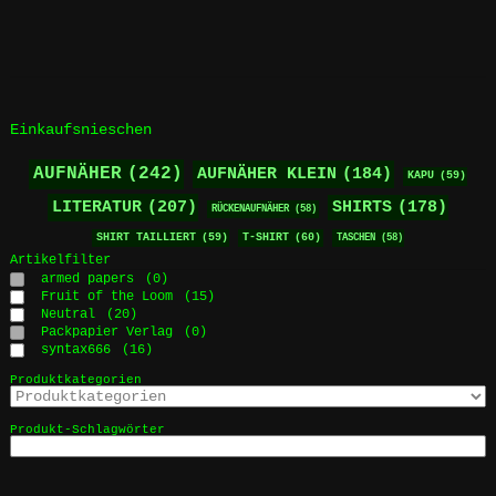
weist
mehrere
Varianten
auf.
Die
Optionen
Einkaufsnieschen
können
auf
AUFNÄHER
(242)
AUFNÄHER KLEIN
(184)
KAPU
(59)
der
LITERATUR
(207)
SHIRTS
(178)
RÜCKENAUFNÄHER
(58)
Produktseite
gewählt
SHIRT TAILLIERT
(59)
T-SHIRT
(60)
TASCHEN
(58)
werden
Artikelfilter
armed papers
(0)
Fruit of the Loom
(15)
Neutral
(20)
Packpapier Verlag
(0)
syntax666
(16)
Produktkategorien
Produkt-Schlagwörter