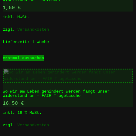
1,50
€
inkl. MwSt.
zzgl.
Versandkosten
Lieferzeit:
1 Woche
Dieses
erstmal aussuchen
Produkt
weist
mehrere
Varianten
auf.
Wo wir am Leben gehindert werden fängt unser
Die
Widerstand an – FAIR Tragetasche
Optionen
16,50
€
können
auf
inkl. 19 % MwSt.
der
Produktseite
zzgl.
Versandkosten
gewählt