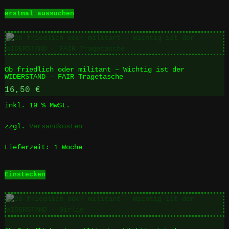
Dieses
erstmal aussuchen
Produkt
weist
mehrere
Varianten
auf.
Ob friedlich oder militant – Wichtig ist der
Die
WIDERSTAND – FAIR Tragetasche
Optionen
16,50
€
können
auf
inkl. 19 % MwSt.
der
Produktseite
zzgl.
Versandkosten
gewählt
werden
Lieferzeit:
1 Woche
Einstecken