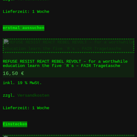
der
Produktseite
Lieferzeit:
1 Woche
gewählt
werden
Dieses
erstmal aussuchen
Produkt
weist
mehrere
Varianten
auf.
REFUSE RESIST REACT REBEL REVOLT – for a worthwhile
Die
education learn the five ´R´s – FAIR Tragetasche
Optionen
16,50
€
können
auf
inkl. 19 % MwSt.
der
Produktseite
zzgl.
Versandkosten
gewählt
werden
Lieferzeit:
1 Woche
Einstecken