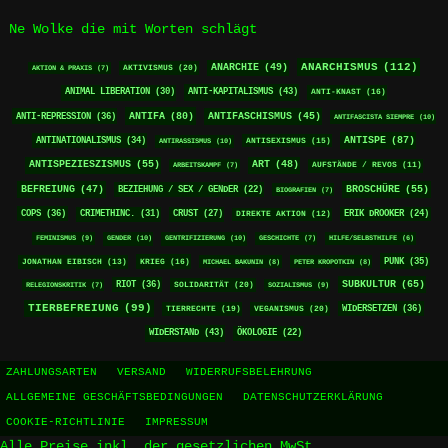
Ne Wolke die mit Worten schlägt
ANARCHISMUS
(112)
ANARCHIE
(49)
AKTIVISMUS
(20)
AKTION & PRAXIS
(7)
ANTI-KAPITALISMUS
(43)
ANIMAL LIBERATION
(30)
ANTI-KNAST
(16)
ANTIFA
(80)
ANTI-REPRESSION
(36)
ANTIFASCHISMUS
(45)
ANTIFASCISTA SIEMPRE
(10)
ANTISPE
(87)
ANTINATIONALISMUS
(34)
ANTISEXISMUS
(15)
ANTIRASSISMUS
(10)
ANTISPEZIESZISMUS
(55)
ART
(48)
ARBEITSKAMPF
(7)
AUFSTÄNDE / REVOS
(11)
BEFREIUNG
(47)
BROSCHÜRE
(55)
BEZIEHUNG / SEX / GENDER
(22)
BIOGRAFIEN
(7)
COPS
(36)
CRIMETHINC.
(31)
CRUST
(27)
ERIK DROOKER
(24)
DIREKTE AKTION
(12)
FEMINISMUS
(9)
GENDER
(10)
GENTRIFIZIERUNG
(10)
GESCHICHTE
(7)
HILFE/SELBSTHILFE
(6)
PUNK
(35)
KRIEG
(16)
JONATHAN EIBISCH
(13)
MICHAEL BAKUNIN
(8)
PETER KROPOTKIN
(8)
RIOT
(36)
SUBKULTUR
(65)
SOLIDARITÄT
(20)
RELEGIONSKRITIK
(7)
SOZIALISMUS
(9)
TIERBEFREIUNG
(99)
WIDERSETZEN
(36)
TIERRECHTE
(19)
VEGANISMUS
(20)
WIDERSTAND
(43)
ÖKOLOGIE
(22)
ZAHLUNGSARTEN
VERSAND
WIDERRUFSBELEHRUNG
ALLGEMEINE GESCHÄFTSBEDINGUNGEN
DATENSCHUTZERKLÄRUNG
COOKIE-RICHTLINIE
IMPRESSUM
Alle Preise inkl. der gesetzlichen MwSt.