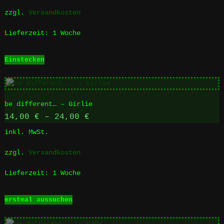
auf
zzgl.
Versandkosten
der
Produktseite
Lieferzeit:
1 Woche
gewählt
werden
Einstecken
be different… – Girlie
14,00
€
–
24,00
€
inkl. MwSt.
zzgl.
Versandkosten
Lieferzeit:
1 Woche
Dieses
erstmal aussuchen
Produkt
weist