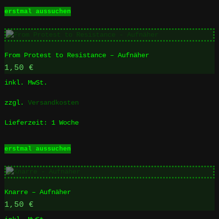
werden
Dieses
erstmal aussuchen
Produkt
weist
mehrere
Varianten
From Protest to Resistance – Aufnäher
auf.
Die
1,50
€
Optionen
inkl. MwSt.
können
auf
zzgl.
Versandkosten
der
Produktseite
Lieferzeit:
1 Woche
gewählt
werden
Dieses
erstmal aussuchen
Produkt
weist
mehrere
Varianten
Knarre – Aufnäher
auf.
Die
1,50
€
Optionen