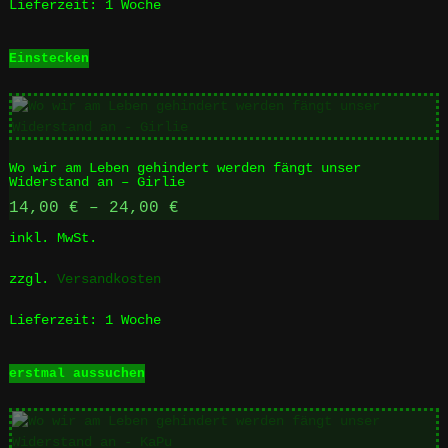
werden
Lieferzeit:
1 Woche
Einstecken
Wo wir am Leben gehindert werden fängt unser
Widerstand an – Girlie
14,00
€
–
24,00
€
inkl. MwSt.
zzgl.
Versandkosten
Lieferzeit:
1 Woche
Dieses
erstmal aussuchen
Produkt
weist
mehrere
Varianten