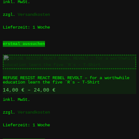
auf
inkl. MwSt.
der
Produktseite
zzgl.
Versandkosten
gewählt
werden
Lieferzeit:
1 Woche
Dieses
erstmal aussuchen
Produkt
weist
mehrere
Varianten
auf.
REFUSE RESIST REACT REBEL REVOLT – for a worthwhile
Die
education learn the five ´R´s – T-Shirt
Optionen
14,00
€
–
24,00
€
können
auf
inkl. MwSt.
der
Produktseite
zzgl.
Versandkosten
gewählt
werden
Lieferzeit:
1 Woche
Dieses