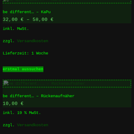
mehrere
Varianten
be different… – KaPu
auf.
Die
32,00
€
–
58,00
€
Optionen
inkl. MwSt.
können
auf
zzgl.
Versandkosten
der
Produktseite
Lieferzeit:
1 Woche
gewählt
werden
Dieses
erstmal aussuchen
Produkt
weist
mehrere
Varianten
be different… – Rückenaufnäher
auf.
Die
10,00
€
Optionen
inkl. 19 % MwSt.
können
auf
zzgl.
Versandkosten
der