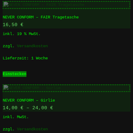
mehrere
Varianten
NEVER CONFORM – FAIR Tragetasche
auf.
Die
16,50
€
Optionen
inkl. 19 % MwSt.
können
auf
zzgl.
Versandkosten
der
Produktseite
Lieferzeit:
1 Woche
gewählt
werden
Einstecken
NEVER CONFORM – Girlie
14,00
€
–
24,00
€
inkl. MwSt.
zzgl.
Versandkosten