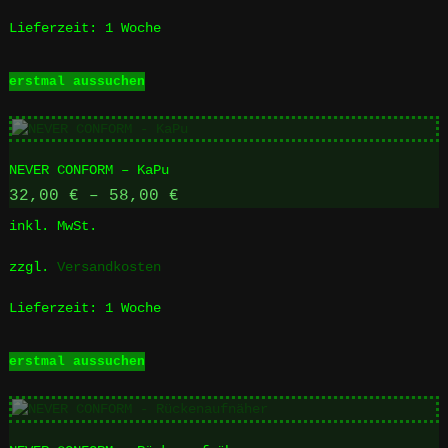
Lieferzeit:
1 Woche
Dieses
erstmal aussuchen
Produkt
weist
mehrere
Varianten
NEVER CONFORM – KaPu
auf.
Die
32,00
€
–
58,00
€
Optionen
inkl. MwSt.
können
auf
zzgl.
Versandkosten
der
Produktseite
Lieferzeit:
1 Woche
gewählt
werden
Dieses
erstmal aussuchen
Produkt
weist
mehrere
Varianten