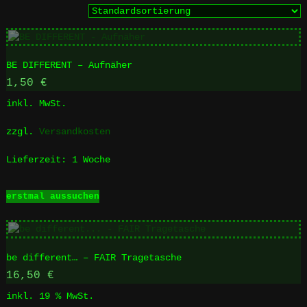
BE DIFFERENT – Aufnäher
1,50
€
inkl. MwSt.
zzgl.
Versandkosten
Lieferzeit:
1 Woche
Dieses
erstmal aussuchen
Produkt
weist
mehrere
Varianten
be different… – FAIR Tragetasche
auf.
Die
16,50
€
Optionen
inkl. 19 % MwSt.
können