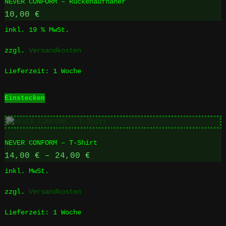
NEVER CONFORM – Rückenaufnäher
auf.
Die
10,00
€
Optionen
inkl. 19 % MwSt.
können
auf
zzgl.
Versandkosten
der
Produktseite
Lieferzeit:
1 Woche
gewählt
werden
Einstecken
NEVER CONFORM – T-Shirt
14,00
€
–
24,00
€
inkl. MwSt.
zzgl.
Versandkosten
Lieferzeit:
1 Woche