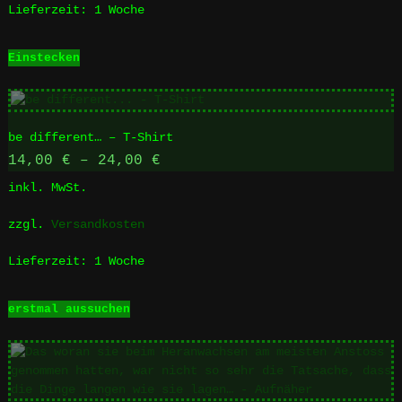
Produktseite
Lieferzeit:
1 Woche
gewählt
werden
Einstecken
be different… – T-Shirt
14,00
€
–
24,00
€
inkl. MwSt.
zzgl.
Versandkosten
Lieferzeit:
1 Woche
Dieses
erstmal aussuchen
Produkt
weist
mehrere
Varianten
auf.