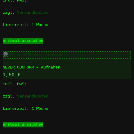
inkl. MwSt.
können
auf
zzgl.
Versandkosten
der
Produktseite
Lieferzeit:
1 Woche
gewählt
werden
Dieses
erstmal aussuchen
Produkt
weist
mehrere
Varianten
NEVER CONFORM – Aufnäher
auf.
Die
1,50
€
Optionen
inkl. MwSt.
können
auf
zzgl.
Versandkosten
der
Produktseite
Lieferzeit:
1 Woche
gewählt
werden
Dieses
erstmal aussuchen
Produkt
weist