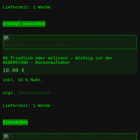
werden
Lieferzeit:
1 Woche
Dieses
erstmal aussuchen
Produkt
weist
mehrere
Varianten
auf.
Ob friedlich oder militant – Wichtig ist der
Die
WIDERSTAND – Rückenaufnäher
Optionen
10,00
€
können
auf
inkl. 19 % MwSt.
der
Produktseite
zzgl.
Versandkosten
gewählt
werden
Lieferzeit:
1 Woche
Einstecken