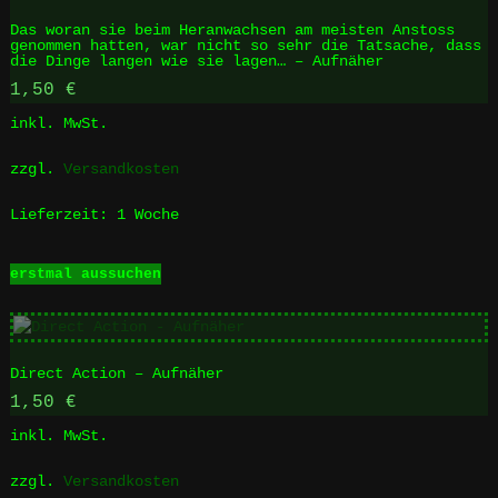
Die
Das woran sie beim Heranwachsen am meisten Anstoss
Optionen
genommen hatten, war nicht so sehr die Tatsache, dass
können
die Dinge langen wie sie lagen… – Aufnäher
auf
1,50
€
der
inkl. MwSt.
Produktseite
gewählt
zzgl.
Versandkosten
werden
Lieferzeit:
1 Woche
Dieses
erstmal aussuchen
Produkt
weist
mehrere
Varianten
Direct Action – Aufnäher
auf.
Die
1,50
€
Optionen
inkl. MwSt.
können
auf
zzgl.
Versandkosten
der