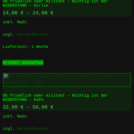
Ob friedlich oder militant – Wichtig ist der
WIDERSTAND – Girlie
14,00
€
–
24,00
€
inkl. MwSt.
zzgl.
Versandkosten
Lieferzeit:
1 Woche
Dieses
erstmal aussuchen
Produkt
weist
mehrere
Varianten
auf.
Ob friedlich oder militant – Wichtig ist der
Die
WIDERSTAND – KaPu
Optionen
32,00
€
–
58,00
€
können
auf
inkl. MwSt.
der
Produktseite
zzgl.
Versandkosten
gewählt