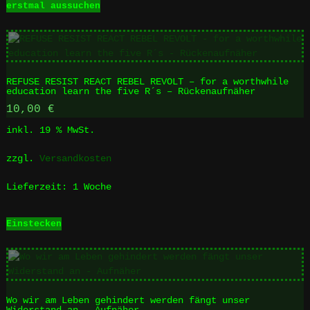
erstmal aussuchen
Produkt
weist
mehrere
Varianten
auf.
REFUSE RESIST REACT REBEL REVOLT – for a worthwhile
Die
education learn the five R´s – Rückenaufnäher
Optionen
10,00
€
können
auf
inkl. 19 % MwSt.
der
Produktseite
zzgl.
Versandkosten
gewählt
werden
Lieferzeit:
1 Woche
Einstecken
Wo wir am Leben gehindert werden fängt unser
Widerstand an – Aufnäher