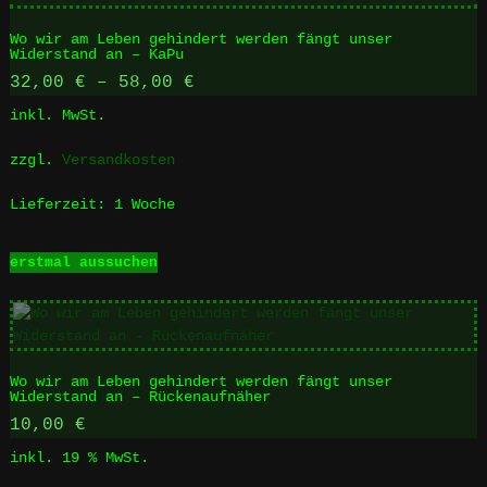
auf.
Wo wir am Leben gehindert werden fängt unser
Die
Widerstand an – KaPu
Optionen
32,00
€
–
58,00
€
können
auf
inkl. MwSt.
der
Produktseite
zzgl.
Versandkosten
gewählt
werden
Lieferzeit:
1 Woche
Dieses
erstmal aussuchen
Produkt
weist
mehrere
Varianten
auf.
Wo wir am Leben gehindert werden fängt unser
Die
Widerstand an – Rückenaufnäher
Optionen
10,00
€
können
auf
inkl. 19 % MwSt.
der