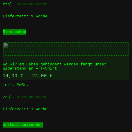
Produktseite
zzgl.
Versandkosten
gewählt
werden
Lieferzeit:
1 Woche
Einstecken
Wo wir am Leben gehindert werden fängt unser
Widerstand an – T-Shirt
14,00
€
–
24,00
€
inkl. MwSt.
zzgl.
Versandkosten
Lieferzeit:
1 Woche
Dieses
erstmal aussuchen
Produkt