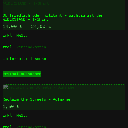
Ob friedlich oder militant – Wichtig ist der
WIDERSTAND – T-Shirt
14,00
€
–
24,00
€
inkl. MwSt.
zzgl.
Versandkosten
Lieferzeit:
1 Woche
Dieses
erstmal aussuchen
Produkt
weist
mehrere
Varianten
Reclaim the Streets – Aufnäher
auf.
Die
1,50
€
Optionen
inkl. MwSt.
können
auf
zzgl.
Versandkosten