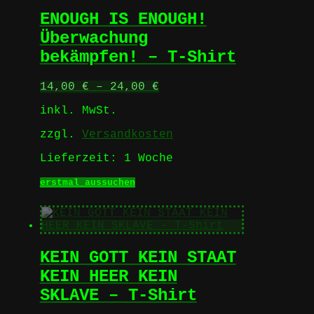
Die
ENOUGH IS ENOUGH!
Optionen
können
Überwachung
auf
bekämpfen! – T-Shirt
der
Produktseite
gewählt
14,00
€
–
24,00
€
werden
inkl. MwSt.
zzgl.
Versandkosten
Lieferzeit:
1 Woche
Dieses
erstmal aussuchen
Produkt
weist
mehrere
Varianten
auf.
KEIN GOTT KEIN STAAT
Die
Optionen
KEIN HEER KEIN
können
SKLAVE – T-Shirt
auf
der