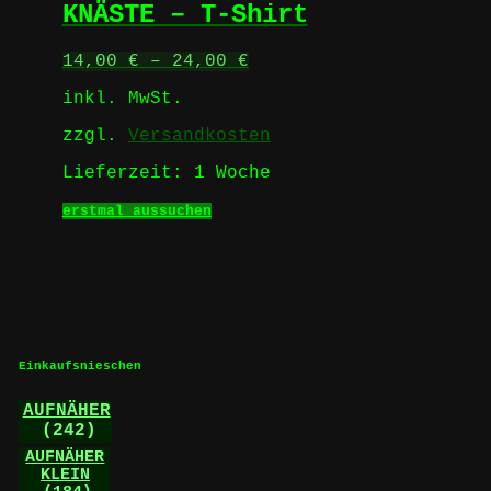
Optionen
KNÄSTE – T-Shirt
können
auf
14,00
€
–
24,00
€
der
Produktseite
inkl. MwSt.
gewählt
werden
zzgl.
Versandkosten
Lieferzeit:
1 Woche
Dieses
erstmal aussuchen
Produkt
weist
mehrere
Varianten
auf.
Die
Optionen
können
Einkaufsnieschen
auf
der
AUFNÄHER
Produktseite
(242)
gewählt
AUFNÄHER
werden
KLEIN