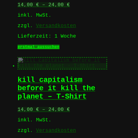
Produktseite
14,00
€
–
24,00
€
gewählt
werden
inkl. MwSt.
zzgl.
Versandkosten
Lieferzeit:
1 Woche
Dieses
erstmal aussuchen
Produkt
weist
mehrere
Varianten
auf.
kill capitalism
Die
Optionen
before it kill the
können
planet – T-Shirt
auf
der
Produktseite
14,00
€
–
24,00
€
gewählt
werden
inkl. MwSt.
zzgl.
Versandkosten