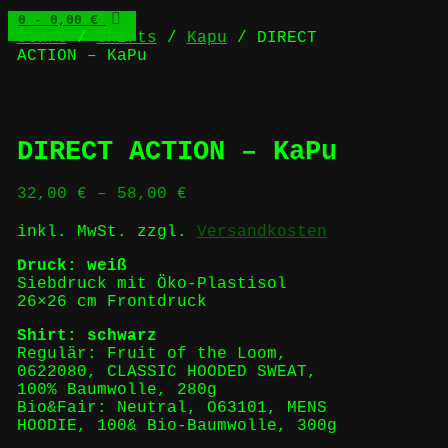
0
- 0,00 €
Start
/
Shirts
/
Kapu
/ DIRECT
ACTION – KaPu
DIRECT ACTION – KaPu
32,00
€
–
58,00
€
inkl. MwSt.
zzgl.
Versandkosten
Druck: weiß
Siebdruck mit Öko-Plastisol
26×26 cm Frontdruck
Shirt: schwarz
Regulär: Fruit of the Loom,
0622080, CLASSIC HOODED SWEAT,
100% Baumwolle, 280g
Bio&Fair: Neutral, O63101, MENS
HOODIE, 100& Bio-Baumwolle, 300g