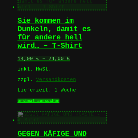
Varianten
auf.
Die
Sie kommen im
Optionen
können
Dunkeln, damit es
auf
für andere hell
der
Produktseite
wird… – T-Shirt
gewählt
werden
14,00
€
–
24,00
€
inkl. MwSt.
zzgl.
Versandkosten
Lieferzeit:
1 Woche
Dieses
erstmal aussuchen
Produkt
weist
mehrere
Varianten
auf.
GEGEN KÄFIGE UND
Die