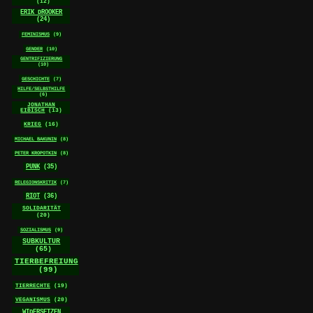
(12)
ERIK DROOKER
(24)
FEMINISMUS
(9)
GENDER
(10)
GENTRIFIZIERUNG
(10)
GESCHICHTE
(7)
HILFE/SELBSTHILFE
(6)
JONATHAN
EIBISCH
(13)
KRIEG
(16)
MICHAEL BAKUNIN
(8)
PETER KROPOTKIN
(8)
PUNK
(35)
RELEGIONSKRITIK
(7)
RIOT
(36)
SOLIDARITÄT
(20)
SOZIALISMUS
(9)
SUBKULTUR
(65)
TIERBEFREIUNG
(99)
TIERRECHTE
(19)
VEGANISMUS
(20)
WIDERSETZEN