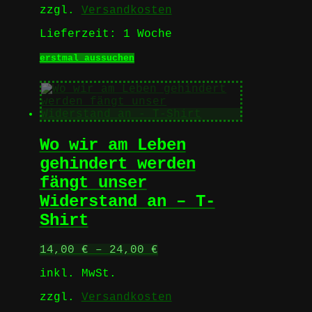
werden
zzgl.
Versandkosten
Lieferzeit:
1 Woche
Dieses
erstmal aussuchen
Produkt
weist
mehrere
Varianten
auf.
Die
Wo wir am Leben
Optionen
können
gehindert werden
auf
fängt unser
der
Produktseite
Widerstand an – T-
gewählt
Shirt
werden
14,00
€
–
24,00
€
inkl. MwSt.
zzgl.
Versandkosten