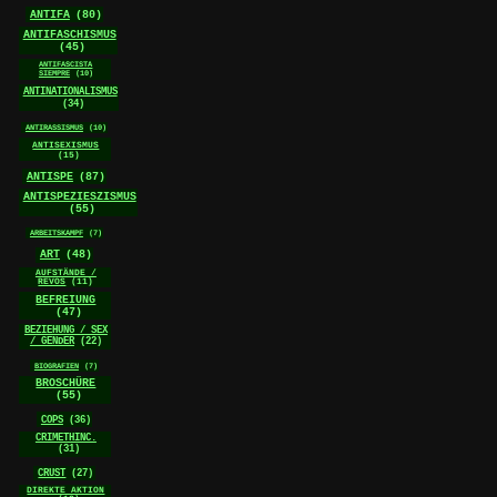
ANTIFA
(80)
ANTIFASCHISMUS
(45)
ANTIFASCISTA
SIEMPRE
(10)
ANTINATIONALISMUS
(34)
ANTIRASSISMUS
(10)
ANTISEXISMUS
(15)
ANTISPE
(87)
ANTISPEZIESZISMUS
(55)
ARBEITSKAMPF
(7)
ART
(48)
AUFSTÄNDE /
REVOS
(11)
BEFREIUNG
(47)
BEZIEHUNG / SEX
/ GENDER
(22)
BIOGRAFIEN
(7)
BROSCHÜRE
(55)
COPS
(36)
CRIMETHINC.
(31)
CRUST
(27)
DIREKTE AKTION