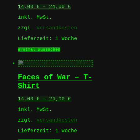
auf
14,00
€
–
24,00
€
der
Produktseite
inkl. MwSt.
gewählt
werden
zzgl.
Versandkosten
Lieferzeit:
1 Woche
Dieses
erstmal aussuchen
Produkt
weist
mehrere
Varianten
Faces of War – T-
auf.
Die
Shirt
Optionen
können
14,00
€
–
24,00
€
auf
der
inkl. MwSt.
Produktseite
gewählt
zzgl.
Versandkosten
werden
Lieferzeit:
1 Woche