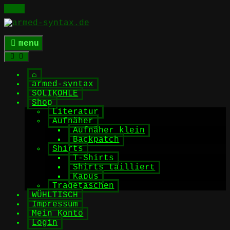
Skip
to
content
menu
⌂
armed-syntax
SOLIKOHLE
Shop
Literatur
Aufnäher
Aufnäher klein
Backpatch
Shirts
T-Shirts
Shirts tailliert
Kapus
Tragetaschen
WÜHLTISCH
Impressum
Mein Konto
Login