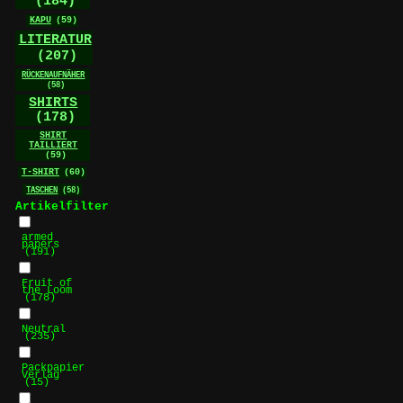
(184)
KAPU
(59)
LITERATUR
(207)
RÜCKENAUFNÄHER
(58)
SHIRTS
(178)
SHIRT
TAILLIERT
(59)
T-SHIRT
(60)
TASCHEN
(58)
Artikelfilter
armed
papers
(191)
Fruit of
the Loom
(178)
Neutral
(235)
Packpapier
Verlag
(15)