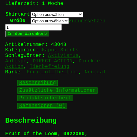
Lieferzeit:
1 Woche
Shirtart
Größe
Zurücksetzen
DIRECT
ACTION
In den Warenkorb
-
KaPu
Artikelnummer:
43048
Menge
Kategorien:
Kapu
,
Shirts
Schlagwörter:
Aktivismus
,
Antispe
,
DIRECT ACTION
,
Direkte
Aktion
,
Tierbefreiung
Marke:
Fruit of the Loom
,
Neutral
Beschreibung
Zusätzliche Informationen
Produktsicherheit
Rezensionen (0)
Beschreibung
Fruit of the Loom, 0622080,