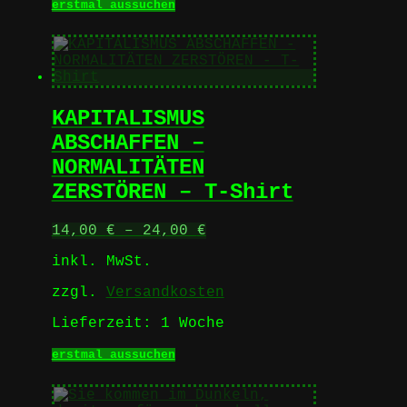
Dieses
erstmal aussuchen
Produkt
weist
mehrere
Varianten
auf.
Die
KAPITALISMUS
Optionen
können
ABSCHAFFEN –
auf
NORMALITÄTEN
der
Produktseite
ZERSTÖREN – T-Shirt
gewählt
werden
14,00
€
–
24,00
€
inkl. MwSt.
zzgl.
Versandkosten
Lieferzeit:
1 Woche
Dieses
erstmal aussuchen
Produkt
weist
mehrere