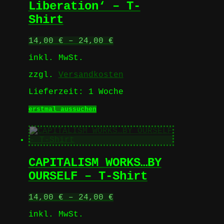
Liberation‘ – T-
Shirt
14,00
€
–
24,00
€
inkl. MwSt.
zzgl.
Versandkosten
Lieferzeit:
1 Woche
Dieses
erstmal aussuchen
Produkt
weist
mehrere
Varianten
auf.
CAPITALISM WORKS…BY
Die
Optionen
OURSELF – T-Shirt
können
auf
14,00
€
–
24,00
€
der
Produktseite
inkl. MwSt.
gewählt