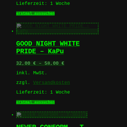
Lieferzeit:
1 Woche
Dieses
erstmal aussuchen
Produkt
weist
mehrere
Varianten
auf.
GOOD NIGHT WHITE
Die
Optionen
PRIDE – KaPu
können
auf
32,00
€
–
58,00
€
der
Produktseite
inkl. MwSt.
gewählt
werden
zzgl.
Versandkosten
Lieferzeit:
1 Woche
Dieses
erstmal aussuchen
Produkt
weist
mehrere
Varianten