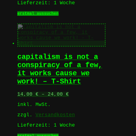
Lieferzeit:
1 Woche
Dieses
erstmal aussuchen
Produkt
weist
mehrere
Varianten
auf.
Die
Optionen
capitalism is not a
können
auf
conspiracy of a few,
der
it works cause we
Produktseite
gewählt
work! – T-Shirt
werden
14,00
€
–
24,00
€
inkl. MwSt.
zzgl.
Versandkosten
Lieferzeit:
1 Woche
Dieses
erstmal aussuchen