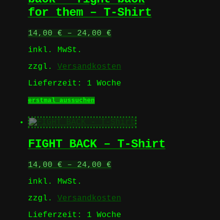
auf
for them – T-Shirt
der
Produktseite
gewählt
14,00
€
–
24,00
€
werden
inkl. MwSt.
zzgl.
Versandkosten
Lieferzeit:
1 Woche
Dieses
erstmal aussuchen
Produkt
weist
mehrere
Varianten
FIGHT BACK – T-Shirt
auf.
Die
Optionen
14,00
€
–
24,00
€
können
auf
inkl. MwSt.
der
Produktseite
zzgl.
Versandkosten
gewählt
werden
Lieferzeit:
1 Woche