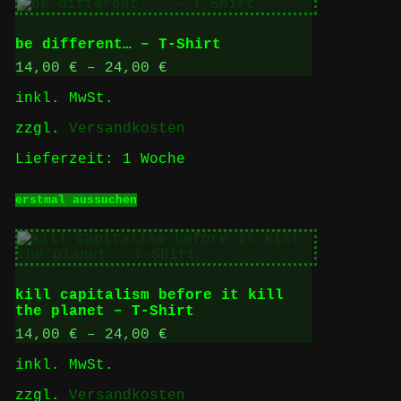
mehrere
Varianten
auf.
be different… – T-Shirt
Die
Optionen
14,00
€
–
24,00
€
können
inkl. MwSt.
auf
der
zzgl.
Versandkosten
Produktseite
gewählt
Lieferzeit:
1 Woche
werden
Dieses
erstmal aussuchen
Produkt
weist
mehrere
Varianten
auf.
Die
kill capitalism before it kill
Optionen
the planet – T-Shirt
können
auf
14,00
€
–
24,00
€
der
inkl. MwSt.
Produktseite
gewählt
zzgl.
Versandkosten
werden