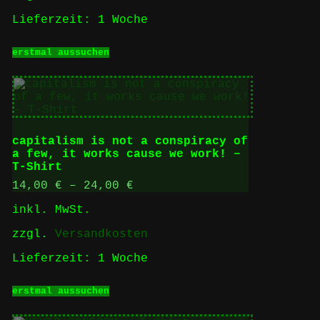
Lieferzeit:
1 Woche
Dieses
erstmal aussuchen
Produkt
weist
mehrere
Varianten
auf.
Die
Optionen
capitalism is not a conspiracy of
können
a few, it works cause we work! –
auf
T-Shirt
der
Produktseite
14,00
€
–
24,00
€
gewählt
inkl. MwSt.
werden
zzgl.
Versandkosten
Lieferzeit:
1 Woche
Dieses
erstmal aussuchen
Produkt
weist