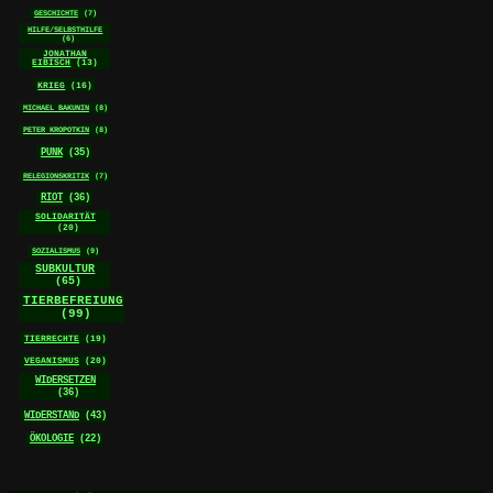
GESCHICHTE
(7)
HILFE/SELBSTHILFE
(6)
JONATHAN
EIBISCH
(13)
KRIEG
(16)
MICHAEL BAKUNIN
(8)
PETER KROPOTKIN
(8)
PUNK
(35)
RELEGIONSKRITIK
(7)
RIOT
(36)
SOLIDARITÄT
(20)
SOZIALISMUS
(9)
SUBKULTUR
(65)
TIERBEFREIUNG
(99)
TIERRECHTE
(19)
VEGANISMUS
(20)
WIDERSETZEN
(36)
WIDERSTAND
(43)
ÖKOLOGIE
(22)