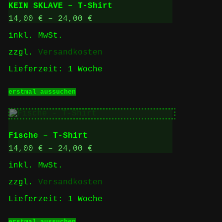
Optionen
KEIN SKLAVE – T-Shirt
können
auf
14,00
€
–
24,00
€
der
inkl. MwSt.
Produktseite
gewählt
zzgl.
Versandkosten
werden
Lieferzeit:
1 Woche
Dieses
erstmal aussuchen
Produkt
weist
mehrere
Varianten
auf.
Fische – T-Shirt
Die
Optionen
14,00
€
–
24,00
€
können
inkl. MwSt.
auf
der
zzgl.
Versandkosten
Produktseite
gewählt
Lieferzeit:
1 Woche
werden
Dieses
erstmal aussuchen