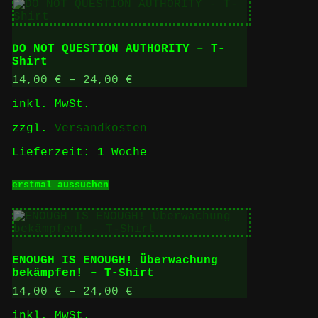
mehrere
Varianten
auf.
Die
DO NOT QUESTION AUTHORITY – T-
Optionen
Shirt
können
auf
14,00
€
–
24,00
€
der
inkl. MwSt.
Produktseite
gewählt
zzgl.
Versandkosten
werden
Lieferzeit:
1 Woche
Dieses
erstmal aussuchen
Produkt
weist
mehrere
Varianten
auf.
Die
ENOUGH IS ENOUGH! Überwachung
Optionen
bekämpfen! – T-Shirt
können
auf
14,00
€
–
24,00
€
der
inkl. MwSt.
Produktseite