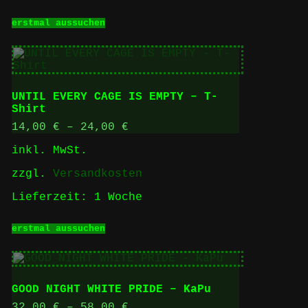
Dieses
erstmal aussuchen
Produkt
weist
mehrere
Varianten
auf.
Die
UNTIL EVERY CAGE IS EMPTY – T-
Optionen
Shirt
können
auf
14,00
€
–
24,00
€
der
inkl. MwSt.
Produktseite
gewählt
zzgl.
Versandkosten
werden
Lieferzeit:
1 Woche
Dieses
erstmal aussuchen
Produkt
weist
mehrere
Varianten
auf.
GOOD NIGHT WHITE PRIDE – KaPu
Die
Optionen
32,00
€
–
58,00
€