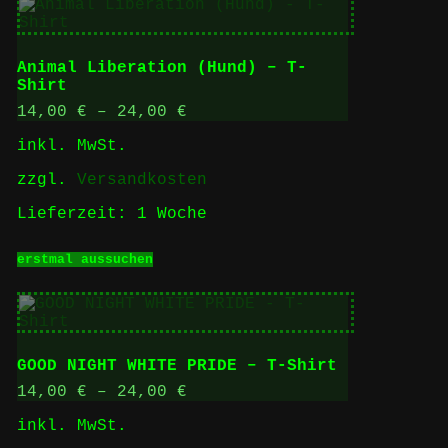
mehrere
Varianten
auf.
Die
Animal Liberation (Hund) – T-
Optionen
Shirt
können
auf
14,00
€
–
24,00
€
der
inkl. MwSt.
Produktseite
gewählt
zzgl.
Versandkosten
werden
Lieferzeit:
1 Woche
Dieses
erstmal aussuchen
Produkt
weist
mehrere
Varianten
auf.
Die
GOOD NIGHT WHITE PRIDE – T-Shirt
Optionen
können
14,00
€
–
24,00
€
auf
inkl. MwSt.
der
Produktseite