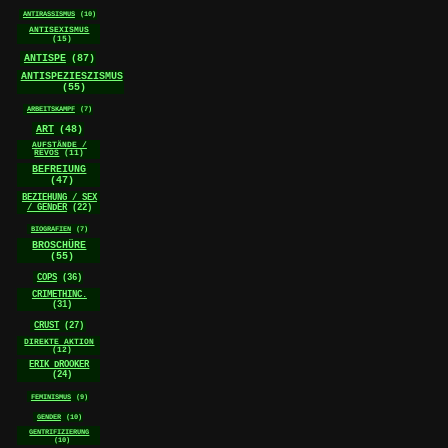
ANTIRASSISMUS
(10)
ANTISEXISMUS
(15)
ANTISPE
(87)
ANTISPEZIESZISMUS
(55)
ARBEITSKAMPF
(7)
ART
(48)
AUFSTÄNDE /
REVOS
(11)
BEFREIUNG
(47)
BEZIEHUNG / SEX
/ GENDER
(22)
BIOGRAFIEN
(7)
BROSCHÜRE
(55)
COPS
(36)
CRIMETHINC.
(31)
CRUST
(27)
DIREKTE AKTION
(12)
ERIK DROOKER
(24)
FEMINISMUS
(9)
GENDER
(10)
GENTRIFIZIERUNG
(10)