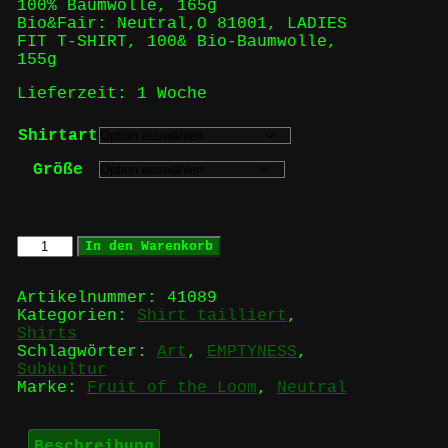
100% Baumwolle, 165g
Bio&Fair: Neutral,O 81001, LADIES
FIT T-SHIRT, 100& Bio-Baumwolle,
155g
Lieferzeit:
1 Woche
Shirtart
Größe
EMPTYNESS
In den Warenkorb
-
Girlie
Menge
Artikelnummer:
41089
Kategorien:
Shirt tailliert
,
Shirts
Schlagwörter:
Art
,
EMPTYNESS
,
Subkultur
Marke:
Fruit of the Loom
,
Neutral
Beschreibung