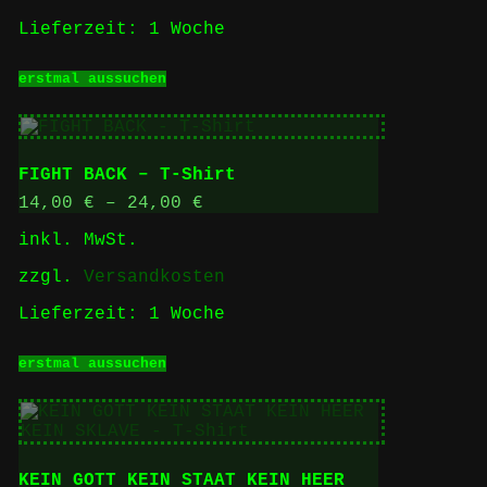
Lieferzeit:
1 Woche
Dieses
erstmal aussuchen
Produkt
weist
mehrere
Varianten
auf.
FIGHT BACK – T-Shirt
Die
Optionen
14,00
€
–
24,00
€
können
inkl. MwSt.
auf
der
zzgl.
Versandkosten
Produktseite
gewählt
Lieferzeit:
1 Woche
werden
Dieses
erstmal aussuchen
Produkt
weist
mehrere
Varianten
auf.
Die
KEIN GOTT KEIN STAAT KEIN HEER