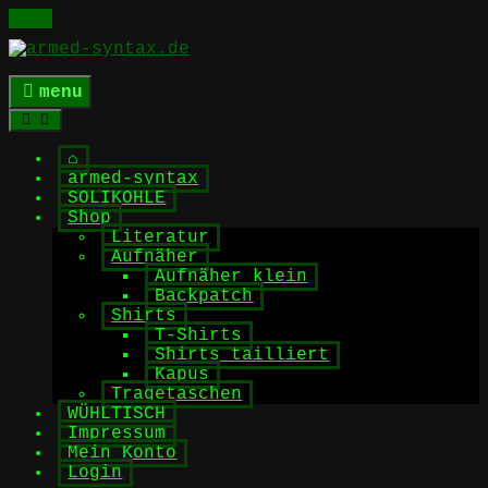
Skip
to
content
menu
⌂
armed-syntax
SOLIKOHLE
Shop
Literatur
Aufnäher
Aufnäher klein
Backpatch
Shirts
T-Shirts
Shirts tailliert
Kapus
Tragetaschen
WÜHLTISCH
Impressum
Mein Konto
Login