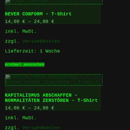
mehrere
Varianten
auf.
NEVER CONFORM – T-Shirt
Die
Optionen
14,00
€
–
24,00
€
können
inkl. MwSt.
auf
der
zzgl.
Versandkosten
Produktseite
gewählt
Lieferzeit:
1 Woche
werden
Dieses
erstmal aussuchen
Produkt
weist
mehrere
Varianten
auf.
Die
KAPITALISMUS ABSCHAFFEN –
Optionen
NORMALITÄTEN ZERSTÖREN – T-Shirt
können
auf
14,00
€
–
24,00
€
der
inkl. MwSt.
Produktseite
gewählt
zzgl.
Versandkosten
werden