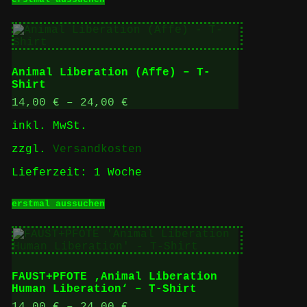
Produkt
weist
mehrere
Varianten
auf.
Die
Animal Liberation (Affe) – T-
Optionen
Shirt
können
auf
14,00
€
–
24,00
€
der
inkl. MwSt.
Produktseite
gewählt
zzgl.
Versandkosten
werden
Lieferzeit:
1 Woche
Dieses
erstmal aussuchen
Produkt
weist
mehrere
Varianten
auf.
Die
FAUST+PFOTE ‚Animal Liberation
Optionen
Human Liberation‘ – T-Shirt
können
auf