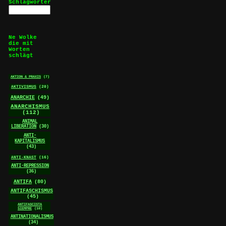
Schlagwörter
Ne Wolke
die mit
Worten
schlägt
AKTION & PRAXIS
(7)
AKTIVISMUS
(20)
ANARCHIE
(49)
ANARCHISMUS
(112)
ANIMAL
LIBERATION
(30)
ANTI-
KAPITALISMUS
(43)
ANTI-KNAST
(16)
ANTI-REPRESSION
(36)
ANTIFA
(80)
ANTIFASCHISMUS
(45)
ANTIFASCISTA
SIEMPRE
(10)
ANTINATIONALISMUS
(34)