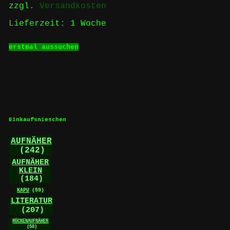
zzgl.
Versandkosten
gewählt
werden
Lieferzeit:
1 Woche
Dieses
erstmal aussuchen
Produkt
weist
mehrere
Varianten
auf.
Die
Optionen
können
Einkaufsnieschen
auf
der
AUFNÄHER
Produktseite
(242)
gewählt
werden
AUFNÄHER
KLEIN
(184)
KAPU
(59)
LITERATUR
(207)
RÜCKENAUFNÄHER
(58)