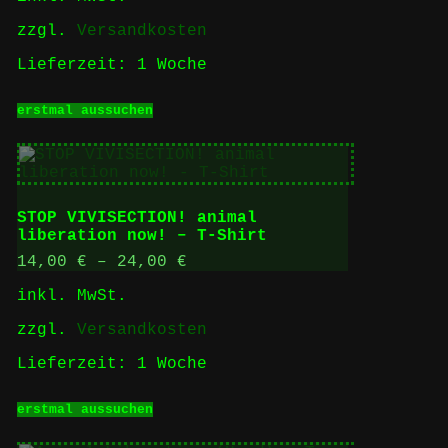
gewählt
zzgl.
Versandkosten
werden
Lieferzeit:
1 Woche
Dieses
erstmal aussuchen
Produkt
weist
mehrere
Varianten
auf.
Die
STOP VIVISECTION! animal
Optionen
liberation now! – T-Shirt
können
auf
14,00
€
–
24,00
€
der
inkl. MwSt.
Produktseite
gewählt
zzgl.
Versandkosten
werden
Lieferzeit:
1 Woche
Dieses
erstmal aussuchen
Produkt
weist