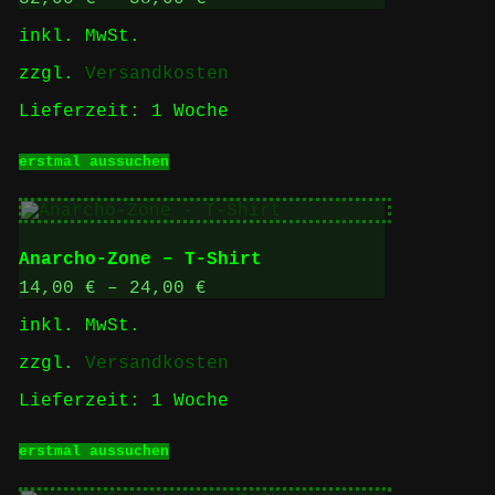
können
inkl. MwSt.
auf
der
zzgl.
Versandkosten
Produktseite
gewählt
Lieferzeit:
1 Woche
werden
Dieses
erstmal aussuchen
Produkt
weist
mehrere
Varianten
auf.
Anarcho-Zone – T-Shirt
Die
Optionen
14,00
€
–
24,00
€
können
inkl. MwSt.
auf
der
zzgl.
Versandkosten
Produktseite
gewählt
Lieferzeit:
1 Woche
werden
Dieses
erstmal aussuchen
Produkt
weist