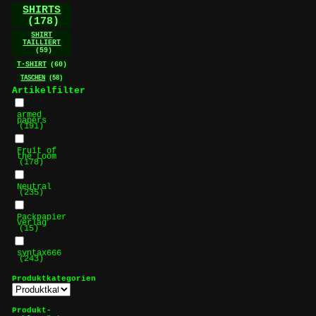
SHIRTS
(178)
SHIRT
TAILLIERT
(59)
T-SHIRT
(60)
TASCHEN
(58)
Artikelfilter
armed
papers
(191)
Fruit of
the Loom
(178)
Neutral
(235)
Packpapier
Verlag
(15)
syntax666
(243)
Produktkategorien
Produkt-