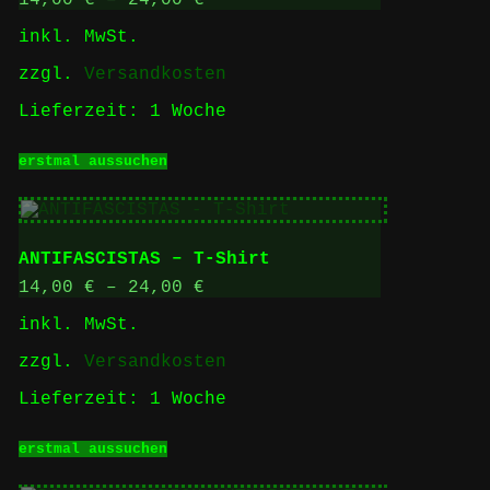
14,00
€
–
24,00
€
der
inkl. MwSt.
Produktseite
gewählt
zzgl.
Versandkosten
werden
Lieferzeit:
1 Woche
Dieses
erstmal aussuchen
Produkt
weist
mehrere
Varianten
auf.
ANTIFASCISTAS – T-Shirt
Die
Optionen
14,00
€
–
24,00
€
können
inkl. MwSt.
auf
der
zzgl.
Versandkosten
Produktseite
gewählt
Lieferzeit:
1 Woche
werden
Dieses
erstmal aussuchen
Produkt
weist