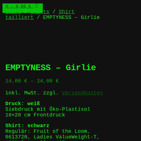
0
- 0,00 €
Start
/
Shirts
/
Shirt
tailliert
/ EMPTYNESS – Girlie
EMPTYNESS – Girlie
14,00
€
–
24,00
€
inkl. MwSt.
zzgl.
Versandkosten
Druck: weiß
Siebdruck mit Öko-Plastisol
18×28 cm Frontdruck
Shirt: schwarz
Regulär: Fruit of the Loom,
0613720, Ladies ValueWeight-T,