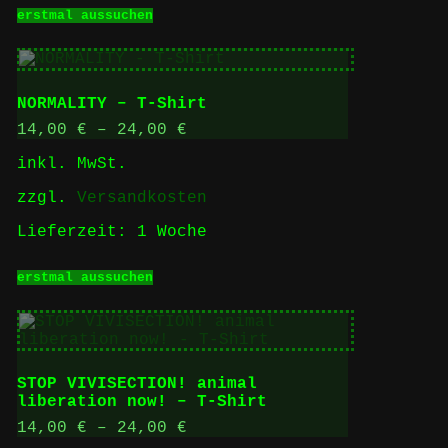
Dieses
erstmal aussuchen
Produkt
weist
mehrere
Varianten
auf.
NORMALITY – T-Shirt
Die
Optionen
14,00
€
–
24,00
€
können
inkl. MwSt.
auf
der
zzgl.
Versandkosten
Produktseite
gewählt
Lieferzeit:
1 Woche
werden
Dieses
erstmal aussuchen
Produkt
weist
mehrere
Varianten
auf.
Die
STOP VIVISECTION! animal
Optionen
liberation now! – T-Shirt
können
auf
14,00
€
–
24,00
€
der