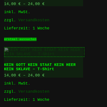
auf
14,00
€
–
24,00
€
der
inkl. MwSt.
Produktseite
gewählt
zzgl.
Versandkosten
werden
Lieferzeit:
1 Woche
Dieses
erstmal aussuchen
Produkt
weist
mehrere
Varianten
auf.
Die
KEIN GOTT KEIN STAAT KEIN HEER
Optionen
KEIN SKLAVE – T-Shirt
können
auf
14,00
€
–
24,00
€
der
inkl. MwSt.
Produktseite
gewählt
zzgl.
Versandkosten
werden
Lieferzeit:
1 Woche