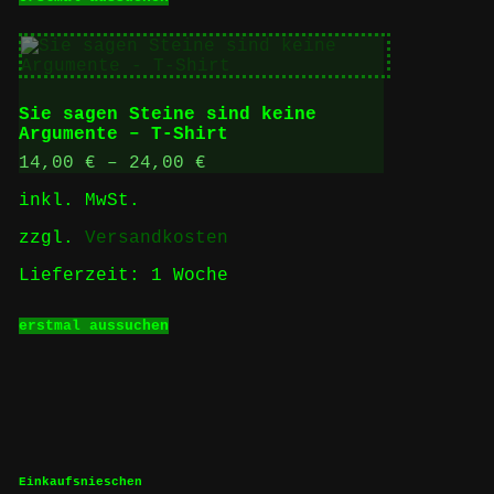
Produkt
weist
mehrere
Varianten
auf.
Die
Sie sagen Steine sind keine
Optionen
Argumente – T-Shirt
können
auf
14,00
€
–
24,00
€
der
inkl. MwSt.
Produktseite
gewählt
zzgl.
Versandkosten
werden
Lieferzeit:
1 Woche
Dieses
erstmal aussuchen
Produkt
weist
mehrere
Varianten
auf.
Die
Optionen
können
Einkaufsnieschen
auf