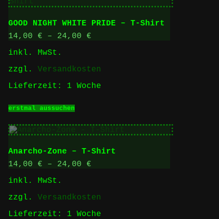
Varianten
auf.
Die
GOOD NIGHT WHITE PRIDE – T-Shirt
Optionen
können
14,00
€
–
24,00
€
auf
inkl. MwSt.
der
Produktseite
zzgl.
Versandkosten
gewählt
werden
Lieferzeit:
1 Woche
Dieses
erstmal aussuchen
Produkt
weist
mehrere
Varianten
auf.
Anarcho-Zone – T-Shirt
Die
Optionen
14,00
€
–
24,00
€
können
inkl. MwSt.
auf
der
zzgl.
Versandkosten
Produktseite
gewählt
Lieferzeit:
1 Woche
werden