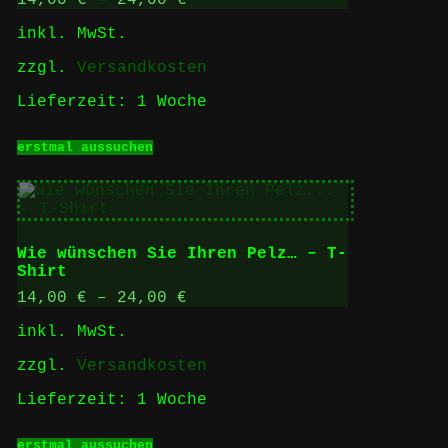
der
inkl. MwSt.
Produktseite
gewählt
zzgl.
Versandkosten
werden
Lieferzeit:
1 Woche
Dieses
erstmal aussuchen
Produkt
weist
mehrere
Varianten
auf.
Die
Wie wünschen Sie Ihren Pelz… – T-
Optionen
Shirt
können
auf
14,00
€
–
24,00
€
der
inkl. MwSt.
Produktseite
gewählt
zzgl.
Versandkosten
werden
Lieferzeit:
1 Woche
Dieses
erstmal aussuchen