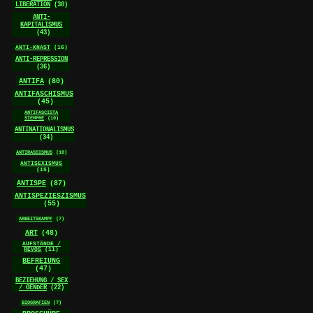
LIBERATION
(30)
ANTI-
KAPITALISMUS
(43)
ANTI-KNAST
(16)
ANTI-REPRESSION
(36)
ANTIFA
(80)
ANTIFASCHISMUS
(45)
ANTIFASCISTA
SIEMPRE
(10)
ANTINATIONALISMUS
(34)
ANTIRASSISMUS
(10)
ANTISEXISMUS
(15)
ANTISPE
(87)
ANTISPEZIESZISMUS
(55)
ARBEITSKAMPF
(7)
ART
(48)
AUFSTÄNDE /
REVOS
(11)
BEFREIUNG
(47)
BEZIEHUNG / SEX
/ GENDER
(22)
BIOGRAFIEN
(7)