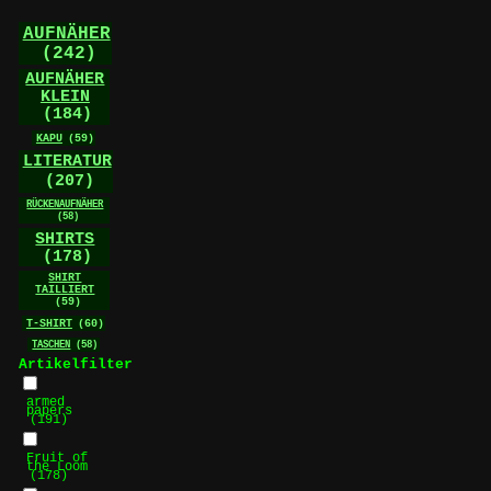
der
AUFNÄHER
Produktseite
(242)
gewählt
werden
AUFNÄHER
KLEIN
(184)
KAPU
(59)
LITERATUR
(207)
RÜCKENAUFNÄHER
(58)
SHIRTS
(178)
SHIRT
TAILLIERT
(59)
T-SHIRT
(60)
TASCHEN
(58)
Artikelfilter
armed
papers
(191)
Fruit of
the Loom
(178)