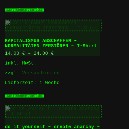
Dieses
erstmal aussuchen
Produkt
weist
mehrere
Varianten
auf.
Die
KAPITALISMUS ABSCHAFFEN –
Optionen
NORMALITÄTEN ZERSTÖREN – T-Shirt
können
auf
14,00
€
–
24,00
€
der
inkl. MwSt.
Produktseite
gewählt
zzgl.
Versandkosten
werden
Lieferzeit:
1 Woche
Dieses
erstmal aussuchen
Produkt
weist
mehrere
Varianten
auf.
Die
do it yourself – create anarchy –
Optionen