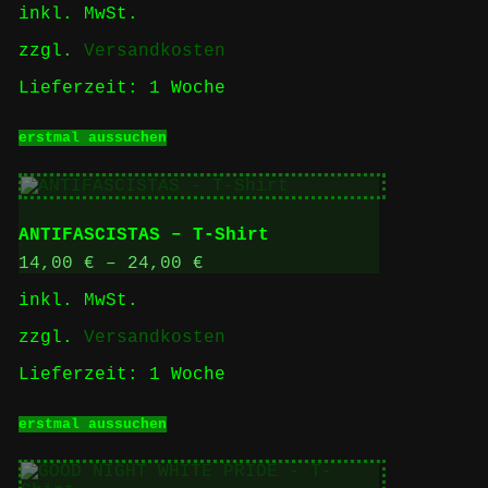
inkl. MwSt.
Produktseite
gewählt
zzgl.
Versandkosten
werden
Lieferzeit:
1 Woche
Dieses
erstmal aussuchen
Produkt
weist
mehrere
Varianten
auf.
ANTIFASCISTAS – T-Shirt
Die
Optionen
14,00
€
–
24,00
€
können
inkl. MwSt.
auf
der
zzgl.
Versandkosten
Produktseite
gewählt
Lieferzeit:
1 Woche
werden
Dieses
erstmal aussuchen
Produkt
weist
mehrere