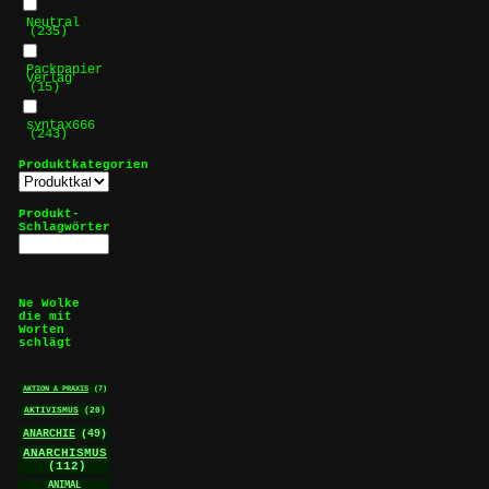
Neutral
(235)
Packpapier
Verlag
(15)
syntax666
(243)
Produktkategorien
Produkt-
Schlagwörter
Ne Wolke
die mit
Worten
schlägt
AKTION & PRAXIS
(7)
AKTIVISMUS
(20)
ANARCHIE
(49)
ANARCHISMUS
(112)
ANIMAL