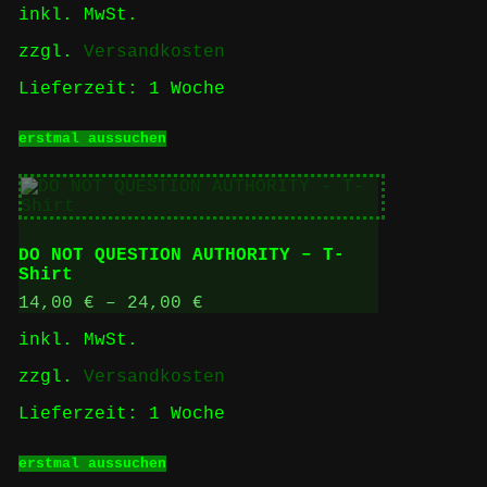
inkl. MwSt.
Produktseite
gewählt
zzgl.
Versandkosten
werden
Lieferzeit:
1 Woche
Dieses
erstmal aussuchen
Produkt
weist
mehrere
Varianten
auf.
Die
DO NOT QUESTION AUTHORITY – T-
Optionen
Shirt
können
auf
14,00
€
–
24,00
€
der
inkl. MwSt.
Produktseite
gewählt
zzgl.
Versandkosten
werden
Lieferzeit:
1 Woche
Dieses
erstmal aussuchen
Produkt