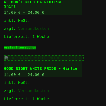
WE DON´T NEED PATRIOTISM – T-
Shirt
14,00
€
–
24,00
€
inkl. MwSt.
zzgl.
Versandkosten
Lieferzeit:
1 Woche
Dieses
erstmal aussuchen
Produkt
weist
mehrere
Varianten
auf.
GOOD NIGHT WHITE PRIDE – Girlie
Die
Optionen
14,00
€
–
24,00
€
können
inkl. MwSt.
auf
der
zzgl.
Versandkosten
Produktseite
gewählt
Lieferzeit:
1 Woche
werden