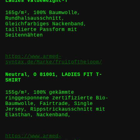
Ladies ValueWeight-T
165g/m², 100% Baumwolle,
Rundhalsausschnitt,
Gleichfarbiges Nackenband,
taillierte Passform mit
Seitennähten
https://www.armed-
syntax.de/Marke/fruitoftheloom/
Neutral,
O 81001, LADIES FIT T-
SHIRT
155g/m², 100%
gekämmte
ringgesponnene
zertifizierte
Bio-
Baumwolle
,
Fairtrade
,
Single
Jersey, Rippstrickausschnitt mit
Elasthan, Nackenband,
https://www.armed-