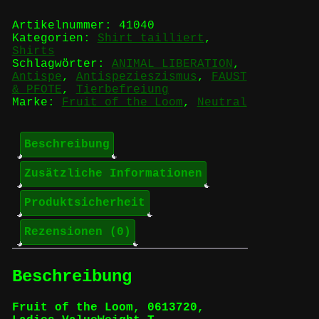
Liberation
Human
Artikelnummer:
41040
Liberation'
Kategorien:
Shirt tailliert
,
-
Shirts
Girlie
Schlagwörter:
ANIMAL LIBERATION
,
Menge
Antispe
,
Antispezieszismus
,
FAUST
& PFOTE
,
Tierbefreiung
Marke:
Fruit of the Loom
,
Neutral
Beschreibung
Zusätzliche Informationen
Produktsicherheit
Rezensionen (0)
Beschreibung
Fruit of the Loom, 0613720,