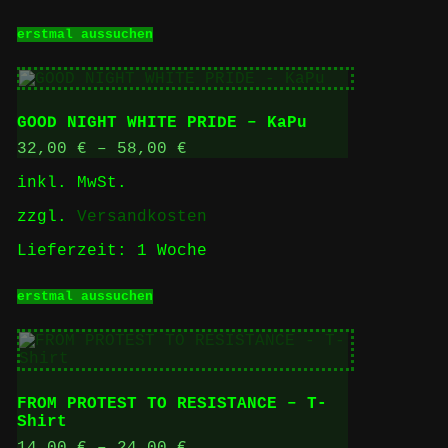
Dieses
erstmal aussuchen
Produkt
weist
mehrere
Varianten
auf.
GOOD NIGHT WHITE PRIDE – KaPu
Die
Optionen
32,00
€
–
58,00
€
können
inkl. MwSt.
auf
der
zzgl.
Versandkosten
Produktseite
gewählt
Lieferzeit:
1 Woche
werden
Dieses
erstmal aussuchen
Produkt
weist
mehrere
Varianten
auf.
Die
FROM PROTEST TO RESISTANCE – T-
Optionen
Shirt
können
auf
14,00
€
–
24,00
€