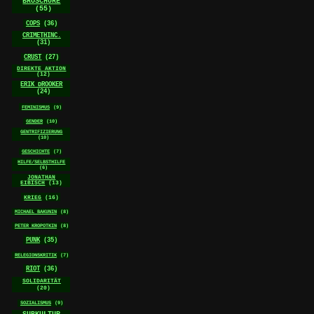
BROSCHÜRE
(55)
COPS
(36)
CRIMETHINC.
(31)
CRUST
(27)
DIREKTE AKTION
(12)
ERIK DROOKER
(24)
FEMINISMUS
(9)
GENDER
(10)
GENTRIFIZIERUNG
(10)
GESCHICHTE
(7)
HILFE/SELBSTHILFE
(6)
JONATHAN
EIBISCH
(13)
KRIEG
(16)
MICHAEL BAKUNIN
(8)
PETER KROPOTKIN
(8)
PUNK
(35)
RELEGIONSKRITIK
(7)
RIOT
(36)
SOLIDARITÄT
(20)
SOZIALISMUS
(9)