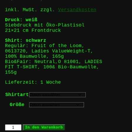
inkl. MwSt.
zzgl.
Versandkosten
Druck: weiß
Siebdruck mit Öko-Plastisol
21×21 cm Frontdruck
Shirt: schwarz
Regulär: Fruit of the Loom,
0613720, Ladies ValueWeight-T,
100% Baumwolle, 165g
Bio&Fair: Neutral,O 81001, LADIES
FIT T-SHIRT, 100& Bio-Baumwolle,
155g
Lieferzeit:
1 Woche
Shirtart
Größe
FAUST+PFOTE
In den Warenkorb
'Animal