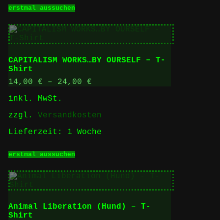
Dieses
erstmal aussuchen
Produkt
weist
mehrere
Varianten
auf.
Die
CAPITALISM WORKS…BY OURSELF – T-
Optionen
Shirt
können
auf
14,00
€
–
24,00
€
der
inkl. MwSt.
Produktseite
gewählt
zzgl.
Versandkosten
werden
Lieferzeit:
1 Woche
Dieses
erstmal aussuchen
Produkt
weist
mehrere
Varianten
auf.
Die
Animal Liberation (Hund) – T-
Optionen
Shirt
können