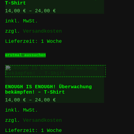
T-Shirt
können
auf
14,00
€
–
24,00
€
der
inkl. MwSt.
Produktseite
gewählt
zzgl.
Versandkosten
werden
Lieferzeit:
1 Woche
Dieses
erstmal aussuchen
Produkt
weist
mehrere
Varianten
auf.
Die
ENOUGH IS ENOUGH! Überwachung
Optionen
bekämpfen! – T-Shirt
können
auf
14,00
€
–
24,00
€
der
inkl. MwSt.
Produktseite
gewählt
zzgl.
Versandkosten
werden
Lieferzeit:
1 Woche