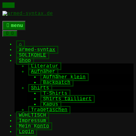
Skip
to
content
menu
⌂
armed-syntax
SOLIKOHLE
Shop
Literatur
Aufnäher
Aufnäher klein
Backpatch
Shirts
T-Shirts
Shirts tailliert
Kapus
Tragetaschen
WÜHLTISCH
Impressum
Mein Konto
Login