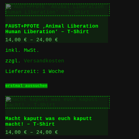
weist
mehrere
Varianten
auf.
Die
FAUST+PFOTE ‚Animal Liberation
Optionen
Human Liberation‘ – T-Shirt
können
auf
14,00
€
–
24,00
€
der
inkl. MwSt.
Produktseite
gewählt
zzgl.
Versandkosten
werden
Lieferzeit:
1 Woche
Dieses
erstmal aussuchen
Produkt
weist
mehrere
Varianten
auf.
Die
Macht kaputt was euch kaputt
Optionen
macht! – T-Shirt
können
auf
14,00
€
–
24,00
€
der