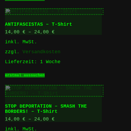
Produkt
weist
mehrere
Varianten
auf.
ANTIFASCISTAS – T-Shirt
Die
Optionen
14,00
€
–
24,00
€
können
inkl. MwSt.
auf
der
zzgl.
Versandkosten
Produktseite
gewählt
Lieferzeit:
1 Woche
werden
Dieses
erstmal aussuchen
Produkt
weist
mehrere
Varianten
auf.
Die
STOP DEPORTATION – SMASH THE
Optionen
BORDERS! – T-Shirt
können
auf
14,00
€
–
24,00
€
der
inkl. MwSt.
Produktseite