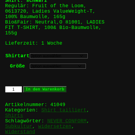
Shirt: schwarz
Regulär: Fruit of the Loom,
0613720, Ladies ValueWeight-T,
100% Baumwolle, 165g
Bio&Fair: Neutral,O 81001, LADIES
FIT T-SHIRT, 100& Bio-Baumwolle,
155g
Lieferzeit:
1 Woche
Shirtart
Größe
NEVER
In den Warenkorb
CONFORM
-
Girlie
Artikelnummer:
41049
Menge
Kategorien:
Shirt tailliert
,
Shirts
Schlagwörter:
NEVER CONFORM
,
Subkultur
,
widersetzen
,
Widerstand