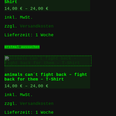
Shirt
können
auf
14,00
€
–
24,00
€
der
inkl. MwSt.
Produktseite
gewählt
zzgl.
Versandkosten
werden
Lieferzeit:
1 Woche
Dieses
erstmal aussuchen
Produkt
weist
mehrere
Varianten
auf.
Die
animals can´t fight back – fight
Optionen
back for them – T-Shirt
können
auf
14,00
€
–
24,00
€
der
inkl. MwSt.
Produktseite
gewählt
zzgl.
Versandkosten
werden
Lieferzeit:
1 Woche