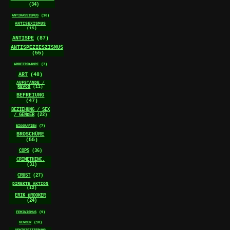
(34)
ANTIRASSISMUS
(10)
ANTISEXISMUS
(15)
ANTISPE
(87)
ANTISPEZIESZISMUS
(55)
ARBEITSKAMPF
(7)
ART
(48)
AUFSTÄNDE /
REVOS
(11)
BEFREIUNG
(47)
BEZIEHUNG / SEX
/ GENDER
(22)
BIOGRAFIEN
(7)
BROSCHÜRE
(55)
COPS
(36)
CRIMETHINC.
(31)
CRUST
(27)
DIREKTE AKTION
(12)
ERIK DROOKER
(24)
FEMINISMUS
(9)
GENDER
(10)
GENTRIFIZIERUNG