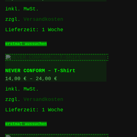
der
inkl. MwSt.
Produktseite
gewählt
zzgl.
Versandkosten
werden
Lieferzeit:
1 Woche
Dieses
erstmal aussuchen
Produkt
weist
mehrere
Varianten
auf.
NEVER CONFORM – T-Shirt
Die
Optionen
14,00
€
–
24,00
€
können
inkl. MwSt.
auf
der
zzgl.
Versandkosten
Produktseite
gewählt
Lieferzeit:
1 Woche
werden
Dieses
erstmal aussuchen
Produkt
weist
mehrere