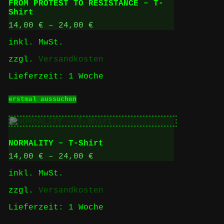
FROM PROTEST TO RESISTANCE – T-
Optionen
Shirt
können
auf
14,00
€
–
24,00
€
der
inkl. MwSt.
Produktseite
gewählt
zzgl.
Versandkosten
werden
Lieferzeit:
1 Woche
Dieses
erstmal aussuchen
Produkt
weist
mehrere
Varianten
auf.
NORMALITY – T-Shirt
Die
Optionen
14,00
€
–
24,00
€
können
inkl. MwSt.
auf
der
zzgl.
Versandkosten
Produktseite
gewählt
Lieferzeit:
1 Woche
werden