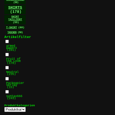
(58)
SHIRTS
(178)
SHIRT
TAILLIERT
(59)
T-SHIRT
(60)
TASCHEN
(58)
Artikelfilter
armed
papers
(191)
Fruit of
the Loom
(178)
Neutral
(235)
Packpapier
Verlag
(15)
syntax666
(243)
Produktkategorien