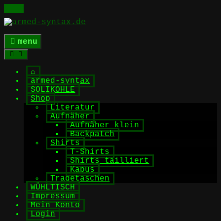
Skip
to
content
menu
⌂
armed-syntax
SOLIKOHLE
Shop
Literatur
Aufnäher
Aufnäher klein
Backpatch
Shirts
T-Shirts
Shirts tailliert
Kapus
Tragetaschen
WÜHLTISCH
Impressum
Mein Konto
Login