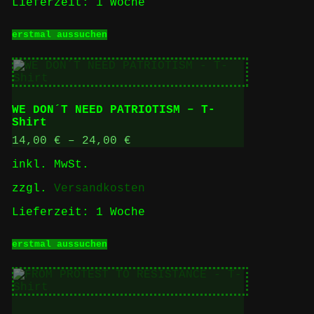
Lieferzeit:
1 Woche
Dieses
erstmal aussuchen
Produkt
weist
mehrere
Varianten
auf.
Die
WE DON´T NEED PATRIOTISM – T-
Optionen
Shirt
können
auf
14,00
€
–
24,00
€
der
inkl. MwSt.
Produktseite
gewählt
zzgl.
Versandkosten
werden
Lieferzeit:
1 Woche
Dieses
erstmal aussuchen
Produkt
weist
mehrere
Varianten
auf.
Die