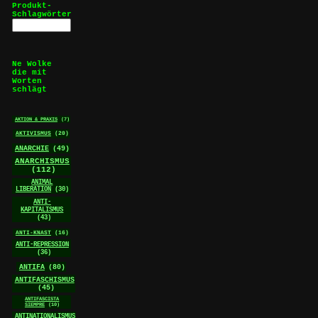
Produkt-
Schlagwörter
Ne Wolke
die mit
Worten
schlägt
AKTION & PRAXIS
(7)
AKTIVISMUS
(20)
ANARCHIE
(49)
ANARCHISMUS
(112)
ANIMAL
LIBERATION
(30)
ANTI-
KAPITALISMUS
(43)
ANTI-KNAST
(16)
ANTI-REPRESSION
(36)
ANTIFA
(80)
ANTIFASCHISMUS
(45)
ANTIFASCISTA
SIEMPRE
(10)
ANTINATIONALISMUS