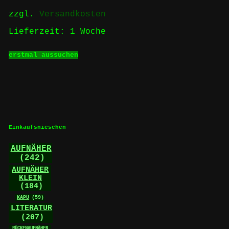
gewählt
zzgl.
Versandkosten
werden
Lieferzeit:
1 Woche
Dieses
erstmal aussuchen
Produkt
weist
mehrere
Varianten
auf.
Die
Optionen
können
Einkaufsnieschen
auf
der
AUFNÄHER
Produktseite
(242)
gewählt
werden
AUFNÄHER
KLEIN
(184)
KAPU
(59)
LITERATUR
(207)
RÜCKENAUFNÄHER