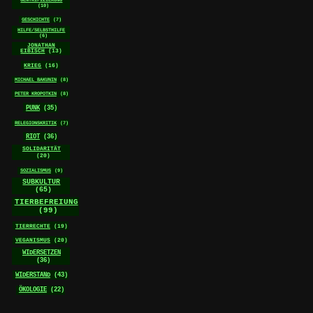
(10)
GESCHICHTE
(7)
HILFE/SELBSTHILFE
(6)
JONATHAN
EIBISCH
(13)
KRIEG
(16)
MICHAEL BAKUNIN
(8)
PETER KROPOTKIN
(8)
PUNK
(35)
RELEGIONSKRITIK
(7)
RIOT
(36)
SOLIDARITÄT
(20)
SOZIALISMUS
(9)
SUBKULTUR
(65)
TIERBEFREIUNG
(99)
TIERRECHTE
(19)
VEGANISMUS
(20)
WIDERSETZEN
(36)
WIDERSTAND
(43)
ÖKOLOGIE
(22)