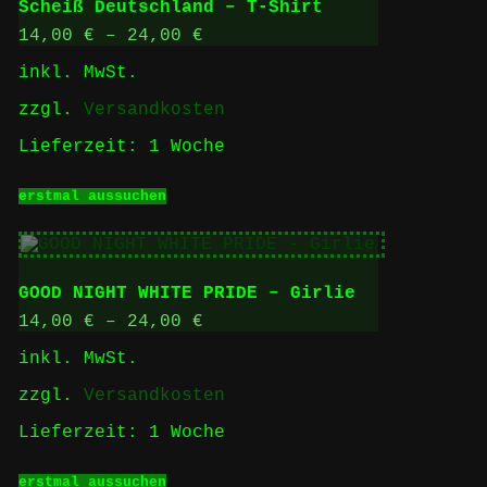
Scheiß Deutschland – T-Shirt
Die
Optionen
14,00
€
–
24,00
€
können
inkl. MwSt.
auf
der
zzgl.
Versandkosten
Produktseite
gewählt
Lieferzeit:
1 Woche
werden
Dieses
erstmal aussuchen
Produkt
weist
mehrere
Varianten
auf.
GOOD NIGHT WHITE PRIDE – Girlie
Die
Optionen
14,00
€
–
24,00
€
können
inkl. MwSt.
auf
der
zzgl.
Versandkosten
Produktseite
gewählt
Lieferzeit:
1 Woche
werden
Dieses
erstmal aussuchen