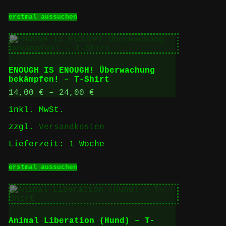
Dieses
erstmal aussuchen
Produkt
weist
mehrere
Varianten
auf.
Die
ENOUGH IS ENOUGH! Überwachung
Optionen
bekämpfen! – T-Shirt
können
auf
14,00
€
–
24,00
€
der
inkl. MwSt.
Produktseite
gewählt
zzgl.
Versandkosten
werden
Lieferzeit:
1 Woche
Dieses
erstmal aussuchen
Produkt
weist
mehrere
Varianten
auf.
Die
Animal Liberation (Hund) – T-
Optionen