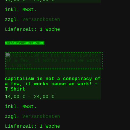
können
inkl. MwSt.
auf
der
zzgl.
Versandkosten
Produktseite
gewählt
Lieferzeit:
1 Woche
werden
Dieses
erstmal aussuchen
Produkt
weist
mehrere
Varianten
auf.
Die
Optionen
capitalism is not a conspiracy of
können
a few, it works cause we work! –
auf
T-Shirt
der
Produktseite
14,00
€
–
24,00
€
gewählt
inkl. MwSt.
werden
zzgl.
Versandkosten
Lieferzeit:
1 Woche