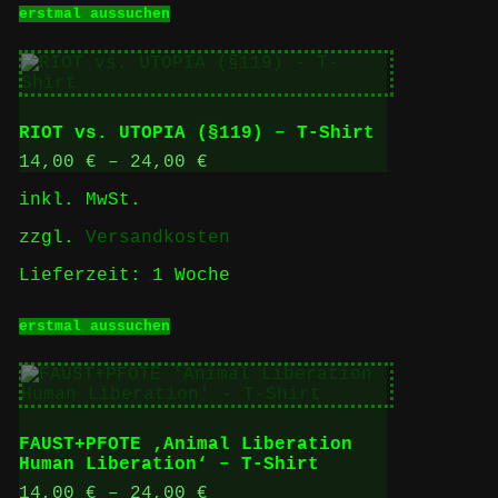
Dieses
erstmal aussuchen
Produkt
weist
mehrere
Varianten
auf.
Die
RIOT vs. UTOPIA (§119) – T-Shirt
Optionen
können
14,00
€
–
24,00
€
auf
inkl. MwSt.
der
Produktseite
zzgl.
Versandkosten
gewählt
werden
Lieferzeit:
1 Woche
Dieses
erstmal aussuchen
Produkt
weist
mehrere
Varianten
auf.
Die
FAUST+PFOTE ‚Animal Liberation
Optionen
Human Liberation‘ – T-Shirt
können
auf
14,00
€
–
24,00
€