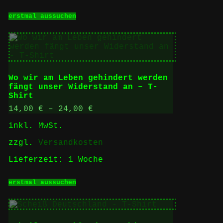
Dieses
erstmal aussuchen
Produkt
weist
mehrere
Varianten
auf.
Die
Optionen
Wo wir am Leben gehindert werden
können
fängt unser Widerstand an – T-
auf
Shirt
der
Produktseite
14,00
€
–
24,00
€
gewählt
inkl. MwSt.
werden
zzgl.
Versandkosten
Lieferzeit:
1 Woche
Dieses
erstmal aussuchen
Produkt
weist
mehrere
Varianten
auf.