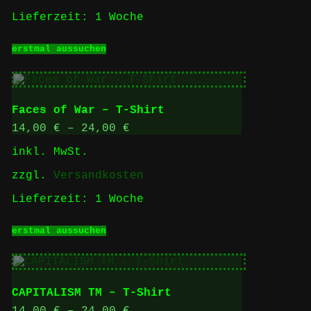
gewählt
Lieferzeit:
1 Woche
werden
Dieses
erstmal aussuchen
Produkt
weist
mehrere
Varianten
auf.
Faces of War – T-Shirt
Die
Optionen
14,00
€
–
24,00
€
können
inkl. MwSt.
auf
der
zzgl.
Versandkosten
Produktseite
gewählt
Lieferzeit:
1 Woche
werden
Dieses
erstmal aussuchen
Produkt
weist
mehrere
Varianten
auf.
CAPITALISM TM – T-Shirt
Die
Optionen
14,00
€
–
24,00
€