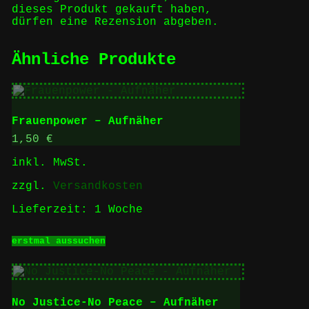
dieses Produkt gekauft haben,
dürfen eine Rezension abgeben.
Ähnliche Produkte
Frauenpower – Aufnäher
1,50
€
inkl. MwSt.
zzgl.
Versandkosten
Lieferzeit:
1 Woche
Dieses
erstmal aussuchen
Produkt
weist
mehrere
Varianten
auf.
No Justice-No Peace – Aufnäher
Die