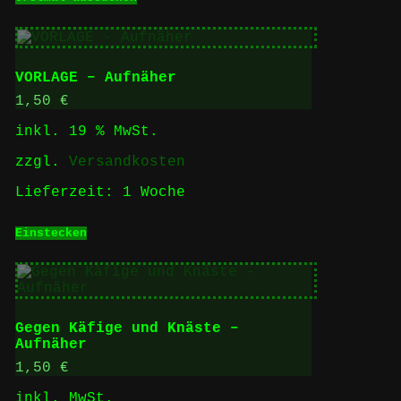
Produkt
weist
mehrere
Varianten
auf.
VORLAGE – Aufnäher
Die
Optionen
1,50
€
können
inkl. 19 % MwSt.
auf
der
zzgl.
Versandkosten
Produktseite
gewählt
Lieferzeit:
1 Woche
werden
Einstecken
Gegen Käfige und Knäste –
Aufnäher
1,50
€
inkl. MwSt.