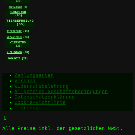
(20)
SOZIALISMUS
(9)
SUBKULTUR
(65)
TIERBEFREIUNG
(99)
TIERRECHTE
(19)
VEGANISMUS
(20)
WIDERSETZEN
(36)
WIDERSTAND
(43)
ÖKOLOGIE
(22)
Zahlungsarten
Versand
Widerrufsbelehrung
Allgemeine Geschäftsbedingungen
Datenschutzerklärung
Cookie-Richtlinie
Impressum
Alle Preise inkl. der gesetzlichen MwSt.