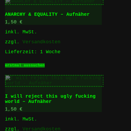
ANARCHY & EQUALITY – Aufnäher
1,50
€
inkl. MwSt.
zzgl.
Versandkosten
Lieferzeit:
1 Woche
Dieses
erstmal aussuchen
Produkt
weist
mehrere
Varianten
auf.
Die
I will reject this ugly fucking
Optionen
world – Aufnäher
können
auf
1,50
€
der
inkl. MwSt.
Produktseite
gewählt
zzgl.
Versandkosten
werden