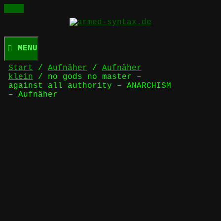
Skip
to
content
MENU
Start
/
Aufnäher
/
Aufnäher
klein
/ no gods no master –
against all authority – ANARCHISM
– Aufnäher