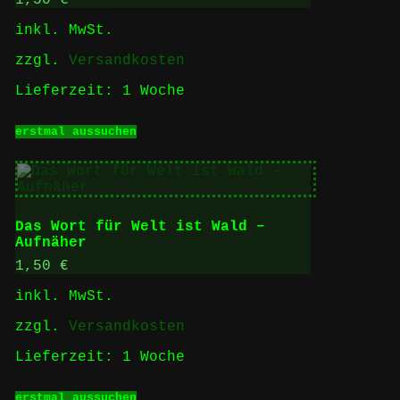
1,50
€
inkl. MwSt.
zzgl.
Versandkosten
Lieferzeit:
1 Woche
Dieses
erstmal aussuchen
Produkt
weist
mehrere
Varianten
auf.
Die
Das Wort für Welt ist Wald –
Optionen
Aufnäher
können
auf
1,50
€
der
inkl. MwSt.
Produktseite
gewählt
zzgl.
Versandkosten
werden
Lieferzeit:
1 Woche
Dieses
erstmal aussuchen