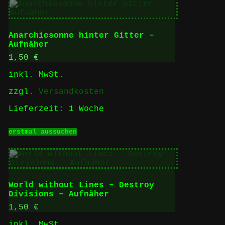
mehrere
Varianten
auf.
Die
Anarchiesonne hinter Gitter –
Optionen
Aufnäher
können
auf
1,50
€
der
inkl. MwSt.
Produktseite
gewählt
zzgl.
Versandkosten
werden
Lieferzeit:
1 Woche
Dieses
erstmal aussuchen
Produkt
weist
mehrere
Varianten
auf.
Die
World without Lines – Destroy
Optionen
Divisions – Aufnäher
können
auf
1,50
€
der
inkl. MwSt.
Produktseite