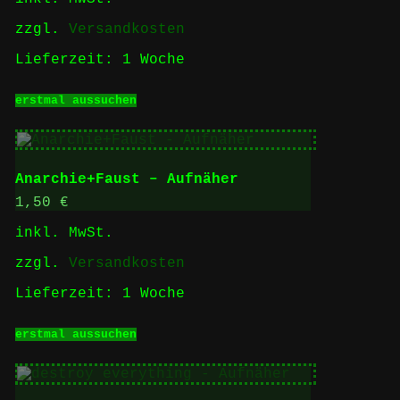
gewählt
zzgl.
Versandkosten
werden
Lieferzeit:
1 Woche
Dieses
erstmal aussuchen
Produkt
weist
mehrere
Varianten
auf.
Anarchie+Faust – Aufnäher
Die
Optionen
1,50
€
können
inkl. MwSt.
auf
der
zzgl.
Versandkosten
Produktseite
gewählt
Lieferzeit:
1 Woche
werden
Dieses
erstmal aussuchen
Produkt
weist
mehrere
Varianten