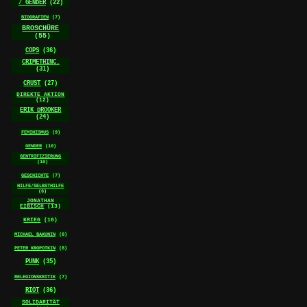
/ GENDER
(22)
BIOGRAFIEN
(7)
BROSCHÜRE
(55)
COPS
(36)
CRIMETHINC.
(31)
CRUST
(27)
DIREKTE AKTION
(12)
ERIK DROOKER
(24)
FEMINISMUS
(9)
GENDER
(10)
GENTRIFIZIERUNG
(10)
GESCHICHTE
(7)
HILFE/SELBSTHILFE
(6)
JONATHAN
EIBISCH
(13)
KRIEG
(16)
MICHAEL BAKUNIN
(8)
PETER KROPOTKIN
(8)
PUNK
(35)
RELEGIONSKRITIK
(7)
RIOT
(36)
SOLIDARITÄT