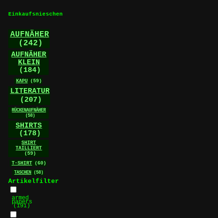
Optionen
können
Einkaufsnieschen
auf
der
AUFNÄHER
Produktseite
(242)
gewählt
werden
AUFNÄHER
KLEIN
(184)
KAPU
(59)
LITERATUR
(207)
RÜCKENAUFNÄHER
(58)
SHIRTS
(178)
SHIRT
TAILLIERT
(59)
T-SHIRT
(60)
TASCHEN
(58)
Artikelfilter
armed
papers
(191)