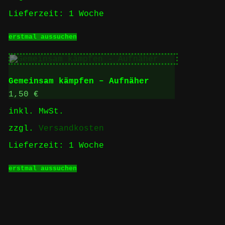
Lieferzeit:
1 Woche
Dieses
erstmal aussuchen
Produkt
weist
mehrere
Varianten
auf.
Gemeinsam kämpfen – Aufnäher
Die
Optionen
1,50
€
können
inkl. MwSt.
auf
der
zzgl.
Versandkosten
Produktseite
gewählt
Lieferzeit:
1 Woche
werden
Dieses
erstmal aussuchen
Produkt
weist
mehrere
Varianten
auf.
Die