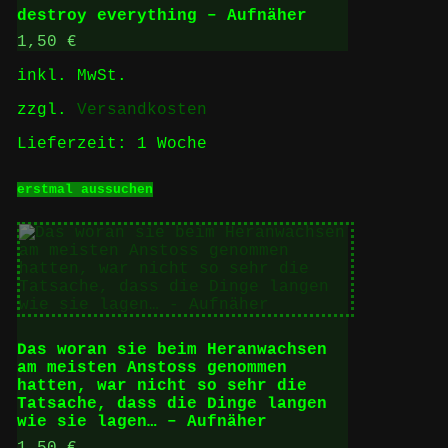
auf.
destroy everything – Aufnäher
Die
Optionen
1,50
€
können
inkl. MwSt.
auf
der
zzgl.
Versandkosten
Produktseite
gewählt
Lieferzeit:
1 Woche
werden
Dieses
erstmal aussuchen
Produkt
weist
mehrere
Varianten
auf.
Die
Optionen
können
auf
Das woran sie beim Heranwachsen
der
am meisten Anstoss genommen
Produktseite
hatten, war nicht so sehr die
gewählt
Tatsache, dass die Dinge langen
werden
wie sie lagen… – Aufnäher