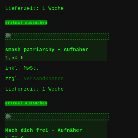
gewählt
Lieferzeit:
1 Woche
werden
Dieses
erstmal aussuchen
Produkt
weist
mehrere
Varianten
auf.
smash patriarchy – Aufnäher
Die
Optionen
1,50
€
können
inkl. MwSt.
auf
der
zzgl.
Versandkosten
Produktseite
gewählt
Lieferzeit:
1 Woche
werden
Dieses
erstmal aussuchen
Produkt
weist
mehrere
Varianten
auf.
Mach dich frei – Aufnäher
Die