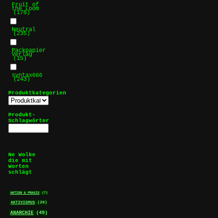
Fruit of
the Loom
(178)
Neutral
(235)
Packpapier
Verlag
(15)
syntax666
(243)
Produktkategorien
Produkt-
Schlagwörter
Ne Wolke
die mit
Worten
schlägt
AKTION & PRAXIS
(7)
AKTIVISMUS
(20)
ANARCHIE
(49)