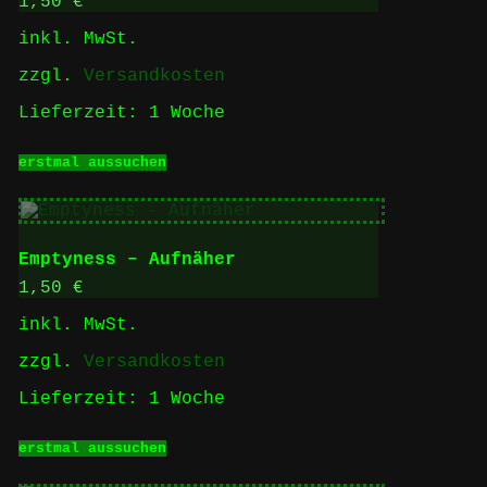
Optionen
1,50
€
können
inkl. MwSt.
auf
der
zzgl.
Versandkosten
Produktseite
gewählt
Lieferzeit:
1 Woche
werden
Dieses
erstmal aussuchen
Produkt
weist
mehrere
Varianten
auf.
Emptyness – Aufnäher
Die
Optionen
1,50
€
können
inkl. MwSt.
auf
der
zzgl.
Versandkosten
Produktseite
gewählt
Lieferzeit:
1 Woche
werden
Dieses
erstmal aussuchen
Produkt
weist