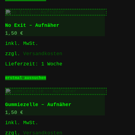
Produkt
weist
mehrere
Varianten
auf.
No Exit – Aufnäher
Die
Optionen
1,50
€
können
inkl. MwSt.
auf
der
zzgl.
Versandkosten
Produktseite
gewählt
Lieferzeit:
1 Woche
werden
Dieses
erstmal aussuchen
Produkt
weist
mehrere
Varianten
auf.
Gummiezelle – Aufnäher
Die
Optionen
1,50
€
können
inkl. MwSt.
auf
der
zzgl.
Versandkosten
Produktseite