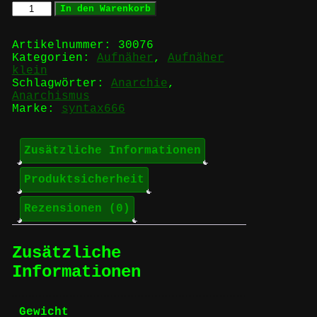
no
In den Warenkorb
gods
no
master
Artikelnummer:
30076
-
Kategorien:
Aufnäher
,
Aufnäher
against
klein
all
Schlagwörter:
Anarchie
,
authority
Anarchismus
-
Marke:
syntax666
ANARCHISM
-
Aufnäher
Zusätzliche Informationen
Menge
Produktsicherheit
Rezensionen (0)
Zusätzliche
Informationen
Gewicht