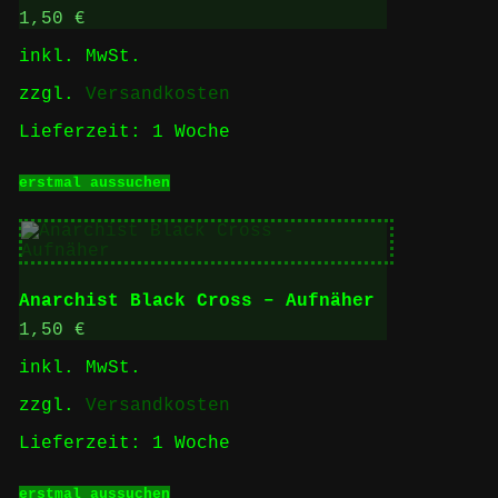
Optionen
1,50
€
können
inkl. MwSt.
auf
der
zzgl.
Versandkosten
Produktseite
gewählt
Lieferzeit:
1 Woche
werden
Dieses
erstmal aussuchen
Produkt
weist
mehrere
Varianten
auf.
Die
Anarchist Black Cross – Aufnäher
Optionen
können
1,50
€
auf
inkl. MwSt.
der
Produktseite
zzgl.
Versandkosten
gewählt
werden
Lieferzeit:
1 Woche
Dieses
erstmal aussuchen