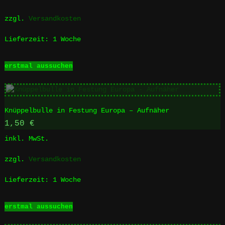
können
auf
zzgl.
Versandkosten
der
Produktseite
Lieferzeit:
1 Woche
gewählt
werden
Dieses
erstmal aussuchen
Produkt
weist
mehrere
Varianten
Knüppelbulle in Festung Europa – Aufnäher
auf.
Die
1,50
€
Optionen
inkl. MwSt.
können
auf
zzgl.
Versandkosten
der
Produktseite
Lieferzeit:
1 Woche
gewählt
werden
Dieses
erstmal aussuchen
Produkt
weist