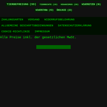
TIERBEFREIUNG
(99)
WIDERSETZEN
(36)
TIERRECHTE
(19)
VEGANISMUS
(20)
WIDERSTAND
(43)
ÖKOLOGIE
(22)
ZAHLUNGSARTEN
VERSAND
WIDERRUFSBELEHRUNG
ALLGEMEINE GESCHÄFTSBEDINGUNGEN
DATENSCHUTZERKLÄRUNG
COOKIE-RICHTLINIE
IMPRESSUM
Alle Preise inkl. der gesetzlichen MwSt.
Vertrag widerrufen