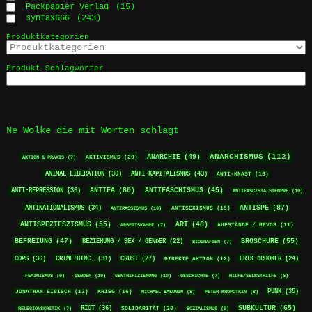
Packpapier Verlag
(15)
syntax666
(243)
Produktkategorien
Produkt-Schlagwörter
Ne Wolke die mit Worten schlägt
ANARCHISMUS
(112)
ANARCHIE
(49)
AKTIVISMUS
(20)
AKTION & PRAXIS
(7)
ANTI-KAPITALISMUS
(43)
ANIMAL LIBERATION
(30)
ANTI-KNAST
(16)
ANTIFA
(80)
ANTI-REPRESSION
(36)
ANTIFASCHISMUS
(45)
ANTIFASCISTA SIEMPRE
(10)
ANTISPE
(87)
ANTINATIONALISMUS
(34)
ANTISEXISMUS
(15)
ANTIRASSISMUS
(10)
ANTISPEZIESZISMUS
(55)
ART
(48)
ARBEITSKAMPF
(7)
AUFSTÄNDE / REVOS
(11)
BEFREIUNG
(47)
BROSCHÜRE
(55)
BEZIEHUNG / SEX / GENDER
(22)
BIOGRAFIEN
(7)
COPS
(36)
CRIMETHINC.
(31)
CRUST
(27)
ERIK DROOKER
(24)
DIREKTE AKTION
(12)
FEMINISMUS
(9)
GENDER
(10)
GENTRIFIZIERUNG
(10)
GESCHICHTE
(7)
HILFE/SELBSTHILFE
(6)
PUNK
(35)
KRIEG
(16)
JONATHAN EIBISCH
(13)
MICHAEL BAKUNIN
(8)
PETER KROPOTKIN
(8)
RIOT
(36)
SUBKULTUR
(65)
SOLIDARITÄT
(20)
RELEGIONSKRITIK
(7)
SOZIALISMUS
(9)