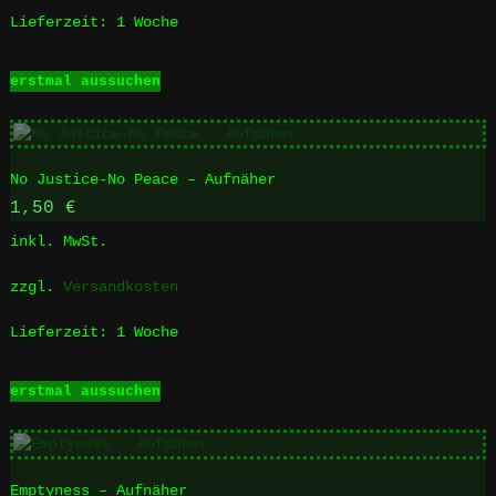
werden
Lieferzeit:
1 Woche
Dieses
erstmal aussuchen
Produkt
weist
mehrere
Varianten
No Justice-No Peace – Aufnäher
auf.
Die
1,50
€
Optionen
inkl. MwSt.
können
auf
zzgl.
Versandkosten
der
Produktseite
Lieferzeit:
1 Woche
gewählt
werden
Dieses
erstmal aussuchen
Produkt
weist
mehrere
Varianten
Emptyness – Aufnäher
auf.