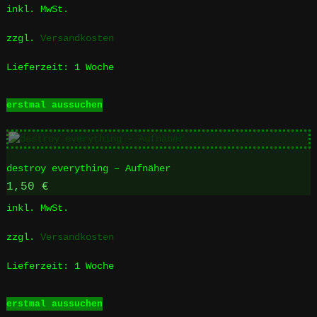
inkl. MwSt.
zzgl.
Versandkosten
Lieferzeit:
1 Woche
Dieses
erstmal aussuchen
Produkt
weist
mehrere
Varianten
destroy everything – Aufnäher
auf.
Die
1,50
€
Optionen
inkl. MwSt.
können
auf
zzgl.
Versandkosten
der
Produktseite
Lieferzeit:
1 Woche
gewählt
werden
Dieses
erstmal aussuchen
Produkt