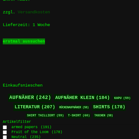
können
auf
zzgl.
Versandkosten
der
Produktseite
Lieferzeit:
1 Woche
gewählt
werden
Dieses
erstmal aussuchen
Produkt
weist
mehrere
Varianten
auf.
Die
Optionen
Einkaufsnieschen
können
auf
AUFNÄHER
(242)
AUFNÄHER KLEIN
(184)
KAPU
(59)
der
LITERATUR
(207)
SHIRTS
(178)
RÜCKENAUFNÄHER
(58)
Produktseite
gewählt
SHIRT TAILLIERT
(59)
T-SHIRT
(60)
TASCHEN
(58)
werden
Artikelfilter
armed papers
(191)
Fruit of the Loom
(178)
Neutral
(235)