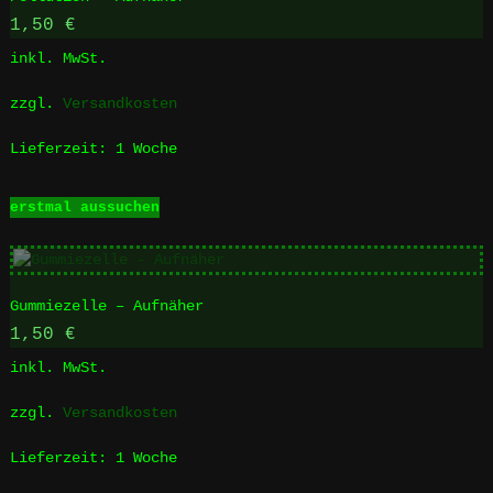
Die
1,50
€
Optionen
inkl. MwSt.
können
auf
zzgl.
Versandkosten
der
Produktseite
Lieferzeit:
1 Woche
gewählt
werden
Dieses
erstmal aussuchen
Produkt
weist
mehrere
Varianten
Gummiezelle – Aufnäher
auf.
Die
1,50
€
Optionen
inkl. MwSt.
können
auf
zzgl.
Versandkosten
der
Produktseite
Lieferzeit:
1 Woche
gewählt