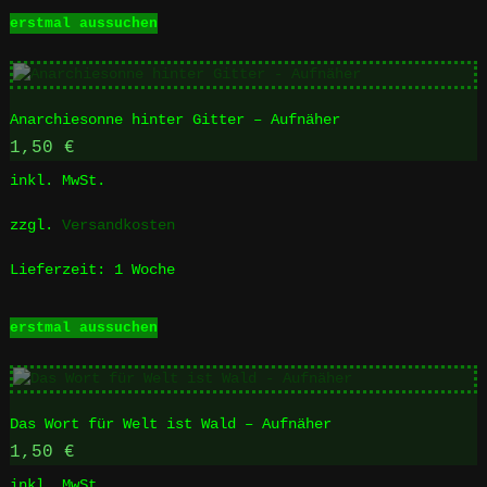
werden
Dieses
erstmal aussuchen
Produkt
weist
mehrere
Varianten
Anarchiesonne hinter Gitter – Aufnäher
auf.
Die
1,50
€
Optionen
inkl. MwSt.
können
auf
zzgl.
Versandkosten
der
Produktseite
Lieferzeit:
1 Woche
gewählt
werden
Dieses
erstmal aussuchen
Produkt
weist
mehrere
Varianten
Das Wort für Welt ist Wald – Aufnäher
auf.
Die
1,50
€
Optionen
inkl. MwSt.