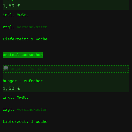
Die
1,50
€
Optionen
inkl. MwSt.
können
auf
zzgl.
Versandkosten
der
Produktseite
Lieferzeit:
1 Woche
gewählt
werden
Dieses
erstmal aussuchen
Produkt
weist
mehrere
Varianten
hunger – Aufnäher
auf.
Die
1,50
€
Optionen
inkl. MwSt.
können
auf
zzgl.
Versandkosten
der
Produktseite
Lieferzeit:
1 Woche
gewählt
werden