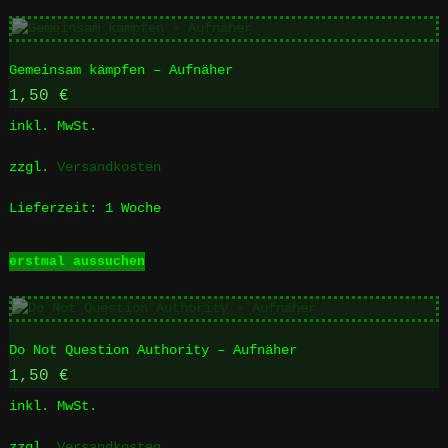
weist
mehrere
Varianten
Gemeinsam kämpfen – Aufnäher
auf.
Die
1,50
€
Optionen
inkl. MwSt.
können
auf
zzgl.
Versandkosten
der
Produktseite
Lieferzeit:
1 Woche
gewählt
werden
Dieses
erstmal aussuchen
Produkt
weist
mehrere
Varianten
Do Not Question Authority – Aufnäher
auf.
Die
1,50
€
Optionen
inkl. MwSt.
können
auf
zzgl.
Versandkosten