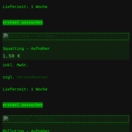
Produktseite
Lieferzeit:
1 Woche
gewählt
werden
Dieses
erstmal aussuchen
Produkt
weist
mehrere
Varianten
Squatting – Aufnäher
auf.
Die
1,50
€
Optionen
inkl. MwSt.
können
auf
zzgl.
Versandkosten
der
Produktseite
Lieferzeit:
1 Woche
gewählt
werden
Dieses
erstmal aussuchen
Produkt
weist
mehrere
Varianten
Pollution – Aufnäher
auf.