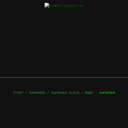
Skip
to
content
START
/
AUFNÄHER
/
AUFNÄHER KLEIN
/ RIOT – AUFNÄHER