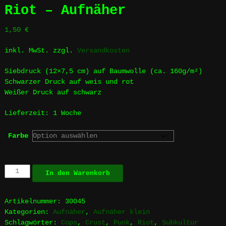
Riot – Aufnäher
1,50
€
inkl. MwSt.
zzgl.
Versandkosten
Siebdruck (12×7,5 cm) auf Baumwolle (ca. 160g/m²)
Schwarzer Druck auf weis und rot
Weißer Druck auf schwarz
Lieferzeit:
1 Woche
Farbe
Riot
In den Warenkorb
-
Aufnäher
Menge
Artikelnummer:
30045
Kategorien:
Aufnäher
,
Aufnäher klein
Schlagwörter:
Cops
,
Crust
,
Punk
,
Riot
,
Subkultur