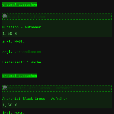
Dieses
erstmal aussuchen
Produkt
weist
mehrere
Varianten
Mutation – Aufnäher
auf.
Die
1,50
€
Optionen
inkl. MwSt.
können
auf
zzgl.
Versandkosten
der
Produktseite
Lieferzeit:
1 Woche
gewählt
werden
Dieses
erstmal aussuchen
Produkt
weist
mehrere
Varianten
Anarchist Black Cross – Aufnäher
auf.
Die
1,50
€
Optionen
inkl. MwSt.