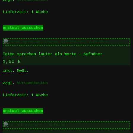
der
Produktseite
Lieferzeit:
1 Woche
gewählt
werden
Dieses
erstmal aussuchen
Produkt
weist
mehrere
Varianten
Taten sprechen lauter als Worte – Aufnäher
auf.
Die
1,50
€
Optionen
inkl. MwSt.
können
auf
zzgl.
Versandkosten
der
Produktseite
Lieferzeit:
1 Woche
gewählt
werden
Dieses
erstmal aussuchen
Produkt
weist
mehrere
Varianten