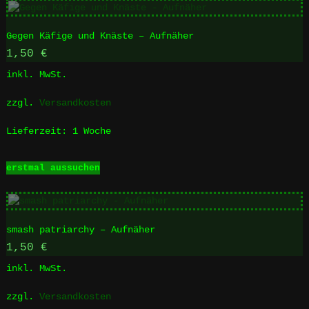
mehrere
Varianten
Gegen Käfige und Knäste – Aufnäher
auf.
Die
1,50
€
Optionen
inkl. MwSt.
können
auf
zzgl.
Versandkosten
der
Produktseite
Lieferzeit:
1 Woche
gewählt
werden
Dieses
erstmal aussuchen
Produkt
weist
mehrere
Varianten
smash patriarchy – Aufnäher
auf.
Die
1,50
€
Optionen
inkl. MwSt.
können
auf
zzgl.
Versandkosten
der