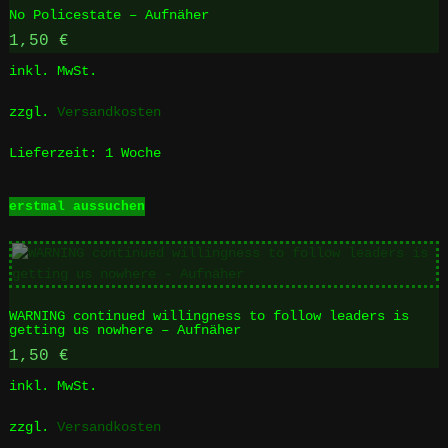
No Policestate – Aufnäher
auf.
Die
1,50
€
Optionen
inkl. MwSt.
können
auf
zzgl.
Versandkosten
der
Produktseite
Lieferzeit:
1 Woche
gewählt
werden
Dieses
erstmal aussuchen
Produkt
weist
mehrere
Varianten
auf.
WARNING continued willingness to follow leaders is
Die
getting us nowhere – Aufnäher
Optionen
1,50
€
können
auf
inkl. MwSt.
der
Produktseite
zzgl.
Versandkosten
gewählt