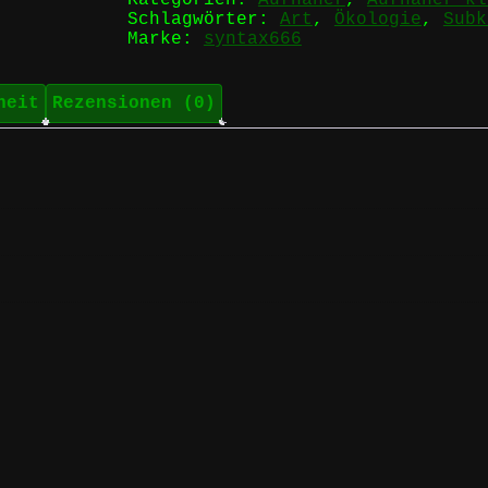
Schlagwörter:
Art
,
Ökologie
,
Subk
Marke:
syntax666
heit
Rezensionen (0)