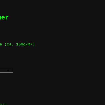
her
e (ca. 160g/m²)
ein