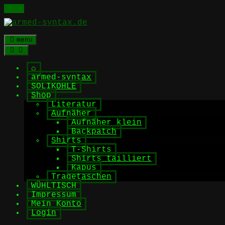
Skip
to
content
menu
⌂
armed-syntax
SOLIKOHLE
Shop
Literatur
Aufnäher
Aufnäher klein
Backpatch
Shirts
T-Shirts
Shirts tailliert
Kapus
Tragetaschen
WÜHLTISCH
Impressum
Mein Konto
Login