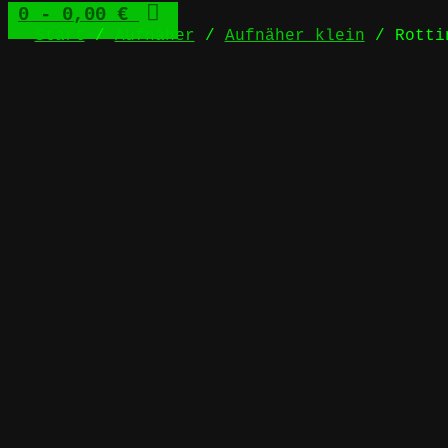
0
- 0,00 €
Start
/
Aufnäher
/
Aufnäher klein
/ Rottin