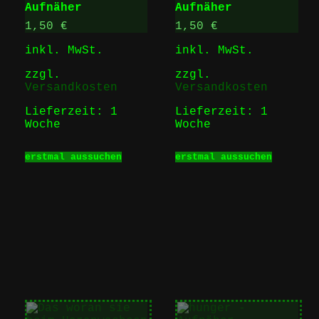
Aufnäher
Aufnäher
1,50
€
1,50
€
inkl. MwSt.
inkl. MwSt.
zzgl.
zzgl.
Versandkosten
Versandkosten
Lieferzeit:
1
Lieferzeit:
1
Woche
Woche
Dieses
Dieses
erstmal aussuchen
erstmal aussuchen
Produkt
Produk
weist
weist
mehrere
mehrer
Varianten
Varian
auf.
auf.
Die
Die
Optionen
Option
können
können
auf
auf
der
der
Produktseite
Produk
gewählt
gewähl
werden
werden