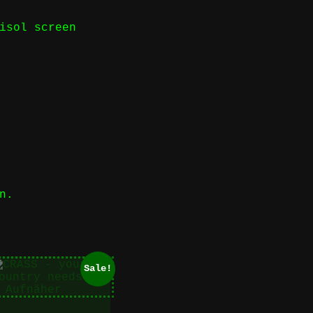
isol screen
n.
Sale!