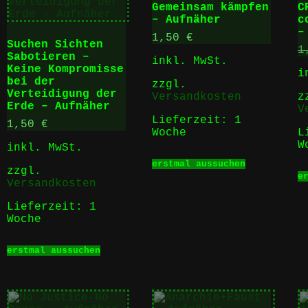
Gemeinsam kämpfen
C
– Aufnäher
c
–
1,50
€
Suchen Sichten
1
Sabotieren –
inkl. MwSt.
Keine Kompromisse
i
bei der
zzgl.
Verteidigung der
Versandkosten
z
Erde – Aufnäher
V
Lieferzeit:
1
1,50
€
Woche
L
W
inkl. MwSt.
t
Dieses
erstmal aussuchen
Produkt
zzgl.
e
e
weist
Versandkosten
ten
mehrere
Varianten
Lieferzeit:
1
auf.
Woche
en
Die
Dieses
Optionen
erstmal aussuchen
Produkt
können
weist
auf
tseite
mehrere
der
t
Varianten
Produktse
auf.
gewählt