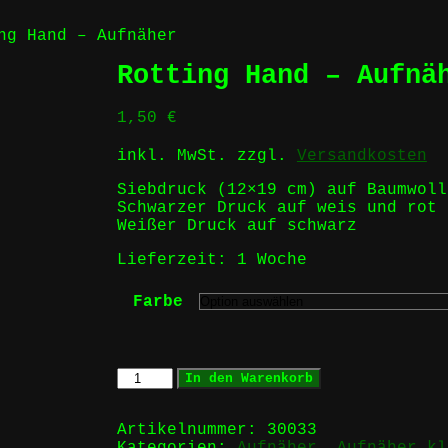
g Hand – Aufnäher
Rotting Hand – Aufnä
1,50
€
inkl. MwSt.
zzgl.
Versandkosten
Siebdruck (12×19 cm) auf Baumwoll
Schwarzer Druck auf weis und rot
Weißer Druck auf schwarz
Lieferzeit:
1 Woche
Farbe
Rotting
In den Warenkorb
Hand
-
Aufnäher
Artikelnummer:
30033
Menge
Kategorien:
Aufnäher
,
Aufnäher kl