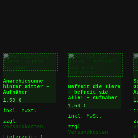
t
Produktseite
Produktse
gewählt
gewählt
werden
werden
Anarchiesonne
S
hinter Gitter –
Befreit die Tiere
G
Aufnäher
– befreit sie
A
alle! – Aufnäher
1,50
€
1
1,50
€
inkl. MwSt.
i
inkl. MwSt.
zzgl.
z
Versandkosten
zzgl.
V
Versandkosten
Lieferzeit:
1
L