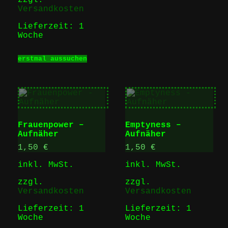
gewähl
Versandkosten
werden
Lieferzeit:
1
Woche
Dieses
erstmal aussuchen
Produkt
weist
mehrere
Varianten
auf.
Die
Optionen
Frauenpower –
Emptyness –
können
Aufnäher
Aufnäher
auf
der
1,50
€
1,50
€
Produktseite
gewählt
inkl. MwSt.
inkl. MwSt.
werden
zzgl.
zzgl.
Versandkosten
Versandkosten
Lieferzeit:
1
Lieferzeit:
1
Woche
Woche