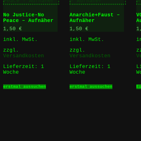
Die
werden
Optionen
No Justice-No
Anarchie+Faust –
V
können
Peace – Aufnäher
Aufnäher
A
auf
der
1,50
€
1,50
€
1
Produktseite
gewählt
inkl. MwSt.
inkl. MwSt.
i
werden
zzgl.
zzgl.
z
Versandkosten
Versandkosten
V
Lieferzeit:
1
Lieferzeit:
1
L
Woche
Woche
W
t
Dieses
Dieses
erstmal aussuchen
erstmal aussuchen
E
Produkt
Produkt
e
weist
weist
ten
mehrere
mehrere
Varianten
Varianten
auf.
auf.
en
Die
Die
Optionen
Optionen
können
können
auf
auf
tseite
der
der