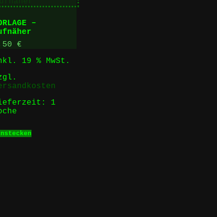
gewählt
werden
ORLAGE –
ufnäher
,50
€
nkl. 19 % MwSt.
zgl.
ersandkosten
ieferzeit:
1
oche
instecken