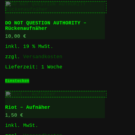
mehrere
Varianten
auf.
Die
DO NOT QUESTION AUTHORITY –
Optionen
Rückenaufnäher
können
auf
10,00
€
der
inkl. 19 % MwSt.
Produktseite
gewählt
zzgl.
Versandkosten
werden
Lieferzeit:
1 Woche
Einstecken
Riot – Aufnäher
1,50
€
inkl. MwSt.