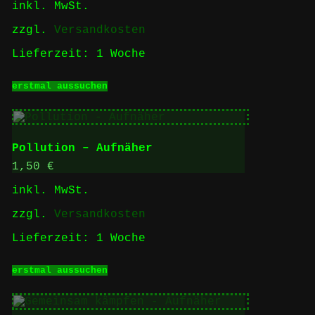
inkl. MwSt.
auf
der
zzgl.
Versandkosten
Produktseite
gewählt
Lieferzeit:
1 Woche
werden
Dieses
erstmal aussuchen
Produkt
weist
mehrere
Varianten
auf.
Pollution – Aufnäher
Die
Optionen
1,50
€
können
inkl. MwSt.
auf
der
zzgl.
Versandkosten
Produktseite
gewählt
Lieferzeit:
1 Woche
werden
Dieses
erstmal aussuchen
Produkt
weist
mehrere
Varianten