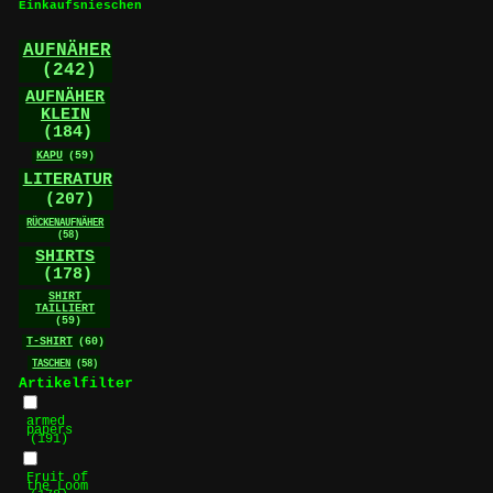
Einkaufsnieschen
auf
der
AUFNÄHER
Produktseite
(242)
gewählt
werden
AUFNÄHER
KLEIN
(184)
KAPU
(59)
LITERATUR
(207)
RÜCKENAUFNÄHER
(58)
SHIRTS
(178)
SHIRT
TAILLIERT
(59)
T-SHIRT
(60)
TASCHEN
(58)
Artikelfilter
armed
papers
(191)
Fruit of
the Loom