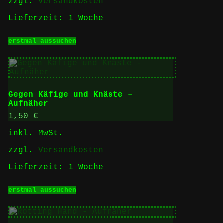
zzgl.
Versandkosten
Lieferzeit:
1 Woche
Dieses
erstmal aussuchen
Produkt
weist
mehrere
Varianten
auf.
Die
Gegen Käfige und Knäste –
Optionen
Aufnäher
können
auf
1,50
€
der
inkl. MwSt.
Produktseite
gewählt
zzgl.
Versandkosten
werden
Lieferzeit:
1 Woche
Dieses
erstmal aussuchen
Produkt
weist
mehrere
Varianten