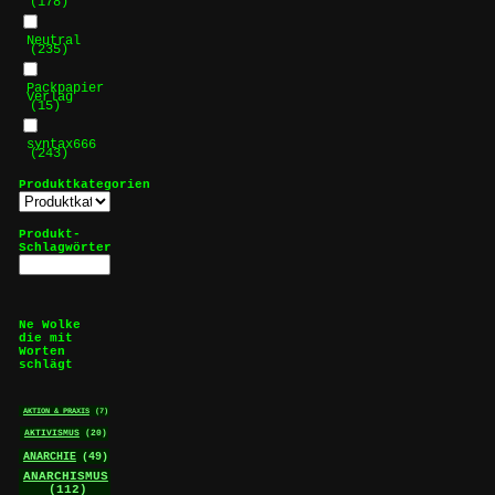
(178)
Neutral
(235)
Packpapier
Verlag
(15)
syntax666
(243)
Produktkategorien
Produkt-
Schlagwörter
Ne Wolke
die mit
Worten
schlägt
AKTION & PRAXIS
(7)
AKTIVISMUS
(20)
ANARCHIE
(49)
ANARCHISMUS
(112)