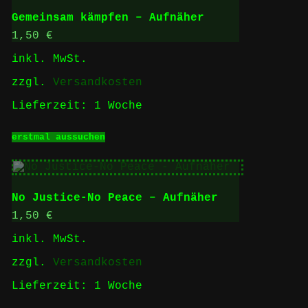
auf.
Gemeinsam kämpfen – Aufnäher
Die
Optionen
1,50
€
können
inkl. MwSt.
auf
der
zzgl.
Versandkosten
Produktseite
gewählt
Lieferzeit:
1 Woche
werden
Dieses
erstmal aussuchen
Produkt
weist
mehrere
Varianten
auf.
No Justice-No Peace – Aufnäher
Die
Optionen
1,50
€
können
inkl. MwSt.
auf
der
zzgl.
Versandkosten
Produktseite
gewählt
Lieferzeit:
1 Woche
werden