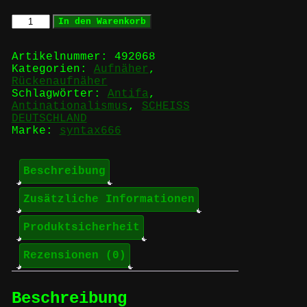
Scheiß
In den Warenkorb
Deutschland
-
Rückenaufnäher
Artikelnummer:
492068
Menge
Kategorien:
Aufnäher
,
Rückenaufnäher
Schlagwörter:
Antifa
,
Antinationalismus
,
SCHEISS
DEUTSCHLAND
Marke:
syntax666
Beschreibung
Zusätzliche Informationen
Produktsicherheit
Rezensionen (0)
Beschreibung