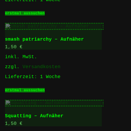
Lieferzeit:
1 Woche
Dieses
erstmal aussuchen
Produkt
weist
mehrere
Varianten
auf.
smash patriarchy – Aufnäher
Die
Optionen
1,50
€
können
inkl. MwSt.
auf
der
zzgl.
Versandkosten
Produktseite
gewählt
Lieferzeit:
1 Woche
werden
Dieses
erstmal aussuchen
Produkt
weist
mehrere
Varianten
auf.
Squatting – Aufnäher
Die
Optionen
1,50
€
können