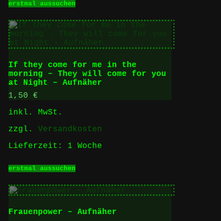
erstmal aussuchen
Produkt
weist
mehrere
Varianten
auf.
Die
Optionen
If they come for me in the
können
morning – They will come for you
auf
at Night – Aufnäher
der
Produktseite
1,50
€
gewählt
inkl. MwSt.
werden
zzgl.
Versandkosten
Lieferzeit:
1 Woche
Dieses
erstmal aussuchen
Produkt
weist
mehrere
Varianten
auf.
Frauenpower – Aufnäher
Die