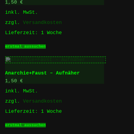
Optionen
1,50
€
können
inkl. MwSt.
auf
der
zzgl.
Versandkosten
Produktseite
gewählt
Lieferzeit:
1 Woche
werden
Dieses
erstmal aussuchen
Produkt
weist
mehrere
Varianten
auf.
Anarchie+Faust – Aufnäher
Die
Optionen
1,50
€
können
inkl. MwSt.
auf
der
zzgl.
Versandkosten
Produktseite
gewählt
Lieferzeit:
1 Woche
werden
Dieses
erstmal aussuchen
Produkt
weist