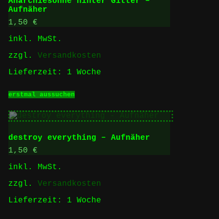
Anarchiesonne hinter Gitter –
Optionen
Aufnäher
können
auf
1,50
€
der
inkl. MwSt.
Produktseite
gewählt
zzgl.
Versandkosten
werden
Lieferzeit:
1 Woche
Dieses
erstmal aussuchen
Produkt
weist
mehrere
Varianten
auf.
destroy everything – Aufnäher
Die
Optionen
1,50
€
können
inkl. MwSt.
auf
der
zzgl.
Versandkosten
Produktseite
gewählt
Lieferzeit:
1 Woche
werden
Dieses