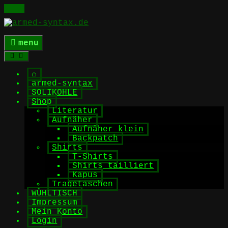
Skip
to
content
menu
⌂
armed-syntax
SOLIKOHLE
Shop
Literatur
Aufnäher
Aufnäher klein
Backpatch
Shirts
T-Shirts
Shirts tailliert
Kapus
Tragetaschen
WÜHLTISCH
Impressum
Mein Konto
Login