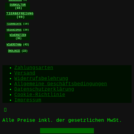
SOZIALISMUS
(9)
SUBKULTUR
(65)
TIERBEFREIUNG
(99)
TIERRECHTE
(19)
VEGANISMUS
(20)
WIDERSETZEN
(36)
WIDERSTAND
(43)
ÖKOLOGIE
(22)
Zahlungsarten
Versand
Widerrufsbelehrung
Allgemeine Geschäftsbedingungen
Datenschutzerklärung
Cookie-Richtlinie
Impressum
Alle Preise inkl. der gesetzlichen MwSt.
Vertrag widerrufen