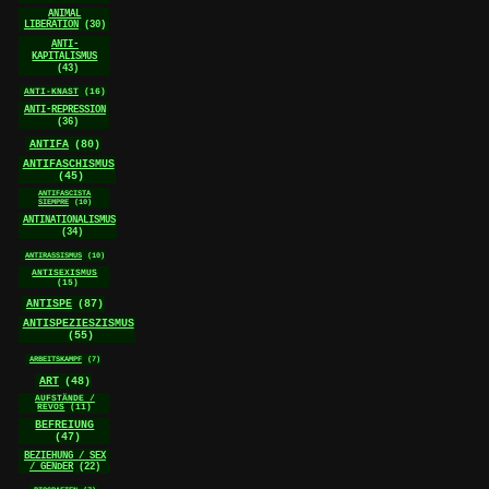
ANIMAL
LIBERATION
(30)
ANTI-
KAPITALISMUS
(43)
ANTI-KNAST
(16)
ANTI-REPRESSION
(36)
ANTIFA
(80)
ANTIFASCHISMUS
(45)
ANTIFASCISTA
SIEMPRE
(10)
ANTINATIONALISMUS
(34)
ANTIRASSISMUS
(10)
ANTISEXISMUS
(15)
ANTISPE
(87)
ANTISPEZIESZISMUS
(55)
ARBEITSKAMPF
(7)
ART
(48)
AUFSTÄNDE /
REVOS
(11)
BEFREIUNG
(47)
BEZIEHUNG / SEX
/ GENDER
(22)