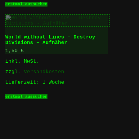
Dieses
erstmal aussuchen
Produkt
weist
mehrere
Varianten
auf.
Die
World without Lines – Destroy
Optionen
Divisions – Aufnäher
können
auf
1,50
€
der
inkl. MwSt.
Produktseite
gewählt
zzgl.
Versandkosten
werden
Lieferzeit:
1 Woche
Dieses
erstmal aussuchen
Produkt
weist
mehrere
Varianten
auf.
Die
Optionen
können