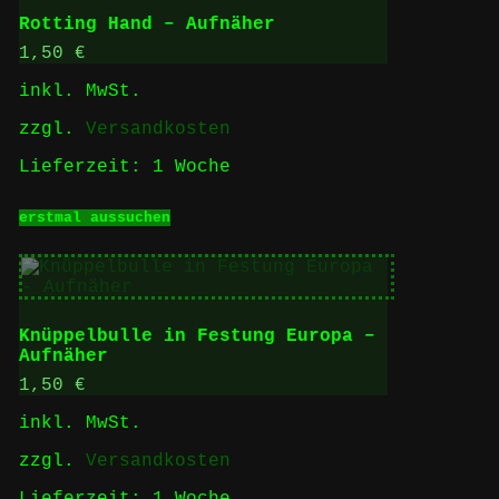
auf.
Rotting Hand – Aufnäher
Die
Optionen
1,50
€
können
inkl. MwSt.
auf
der
zzgl.
Versandkosten
Produktseite
gewählt
Lieferzeit:
1 Woche
werden
Dieses
erstmal aussuchen
Produkt
weist
mehrere
Varianten
auf.
Die
Knüppelbulle in Festung Europa –
Optionen
Aufnäher
können
auf
1,50
€
der
inkl. MwSt.
Produktseite
gewählt
zzgl.
Versandkosten
werden