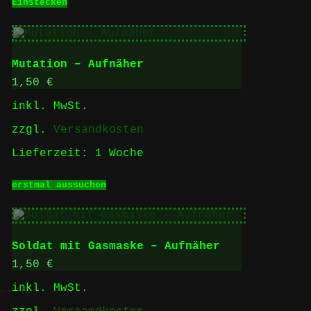
Einstecken
Mutation – Aufnäher
1,50
€
inkl. MwSt.
zzgl.
Versandkosten
Lieferzeit:
1 Woche
Dieses
erstmal aussuchen
Produkt
weist
mehrere
Varianten
auf.
Soldat mit Gasmaske – Aufnäher
Die
Optionen
1,50
€
können
inkl. MwSt.
auf
der