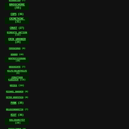
BIOGRAFIEN
(7)
BROSCHÜRE
(55)
COPS
(36)
CRIMETHINC.
(31)
CRUST
(27)
DIREKTE AKTION
(12)
ERIK DROOKER
(24)
FEMINISMUS
(9)
GENDER
(10)
GENTRIFIZIERUNG
(10)
GESCHICHTE
(7)
HILFE/SELBSTHILFE
(6)
JONATHAN
EIBISCH
(13)
KRIEG
(16)
MICHAEL BAKUNIN
(8)
PETER KROPOTKIN
(8)
PUNK
(35)
RELEGIONSKRITIK
(7)
RIOT
(36)
SOLIDARITÄT
(20)