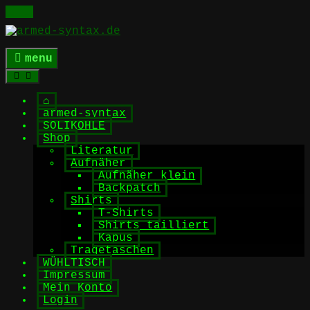
Skip
to
content
menu
⌂
armed-syntax
SOLIKOHLE
Shop
Literatur
Aufnäher
Aufnäher klein
Backpatch
Shirts
T-Shirts
Shirts tailliert
Kapus
Tragetaschen
WÜHLTISCH
Impressum
Mein Konto
Login