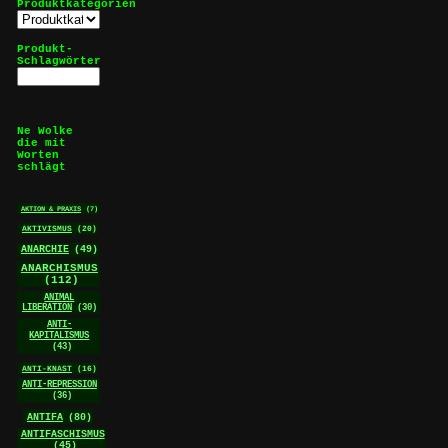
Produktkategorien
Produkt-
Schlagwörter
Ne Wolke
die mit
Worten
schlägt
AKTION & PRAXIS
(7)
AKTIVISMUS
(20)
ANARCHIE
(49)
ANARCHISMUS
(112)
ANIMAL
LIBERATION
(30)
ANTI-
KAPITALISMUS
(43)
ANTI-KNAST
(16)
ANTI-REPRESSION
(36)
ANTIFA
(80)
ANTIFASCHISMUS
(45)