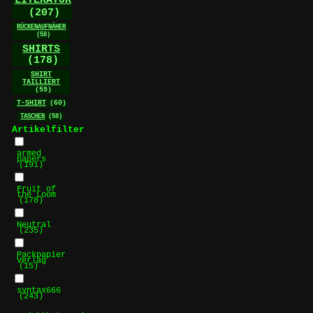
(207)
RÜCKENAUFNÄHER
(58)
SHIRTS
(178)
SHIRT
TAILLIERT
(59)
T-SHIRT
(60)
TASCHEN
(58)
Artikelfilter
armed
papers
(191)
Fruit of
the Loom
(178)
Neutral
(235)
Packpapier
Verlag
(15)
syntax666
(243)