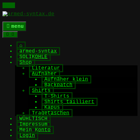
Skip
to
content
menu
⌂
armed-syntax
SOLIKOHLE
Shop
Literatur
Aufnäher
Aufnäher klein
Backpatch
Shirts
T-Shirts
Shirts tailliert
Kapus
Tragetaschen
WÜHLTISCH
Impressum
Mein Konto
Login