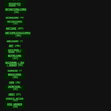
ANTIFASCISTA
SIEMPRE
(10)
ANTINATIONALISMUS
(34)
ANTIRASSISMUS
(10)
ANTISEXISMUS
(15)
ANTISPE
(87)
ANTISPEZIESZISMUS
(55)
ARBEITSKAMPF
(7)
ART
(48)
AUFSTÄNDE /
REVOS
(11)
BEFREIUNG
(47)
BEZIEHUNG / SEX
/ GENDER
(22)
BIOGRAFIEN
(7)
BROSCHÜRE
(55)
COPS
(36)
CRIMETHINC.
(31)
CRUST
(27)
DIREKTE AKTION
(12)
ERIK DROOKER
(24)