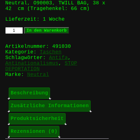
Neutral, O90003, TWILL BAG
,
38 x
42 cm (Tragehenkel: 66 cm)
Lieferzeit:
1 Woche
STOP
In den Warenkorb
DEPORTATION
-
SMASH
Artikelnummer:
491030
THE
Kategorie:
Taschen
BORDERS!
Schlagwörter:
Antifa
,
-
Antinationalismus
,
STOP
FAIR
DEPORTATION
Tragetasche
Marke:
Neutral
Menge
Beschreibung
Zusätzliche Informationen
Produktsicherheit
Rezensionen (0)