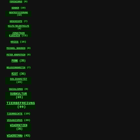
FEMINISMUS
(9)
GENDER
(10)
GENTRIFIZIERUNG
(10)
GESCHICHTE
(7)
HILFE/SELBSTHILFE
(6)
JONATHAN
EIBISCH
(13)
KRIEG
(16)
MICHAEL BAKUNIN
(8)
PETER KROPOTKIN
(8)
PUNK
(35)
RELEGIONSKRITIK
(7)
RIOT
(36)
SOLIDARITÄT
(20)
SOZIALISMUS
(9)
SUBKULTUR
(65)
TIERBEFREIUNG
(99)
TIERRECHTE
(19)
VEGANISMUS
(20)
WIDERSETZEN
(36)
WIDERSTAND
(43)