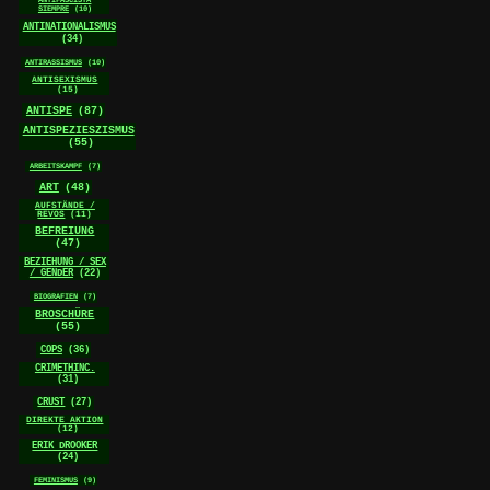
SIEMPRE
(10)
ANTINATIONALISMUS
(34)
ANTIRASSISMUS
(10)
ANTISEXISMUS
(15)
ANTISPE
(87)
ANTISPEZIESZISMUS
(55)
ARBEITSKAMPF
(7)
ART
(48)
AUFSTÄNDE /
REVOS
(11)
BEFREIUNG
(47)
BEZIEHUNG / SEX
/ GENDER
(22)
BIOGRAFIEN
(7)
BROSCHÜRE
(55)
COPS
(36)
CRIMETHINC.
(31)
CRUST
(27)
DIREKTE AKTION
(12)
ERIK DROOKER
(24)
FEMINISMUS
(9)