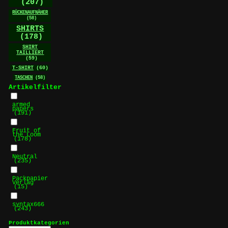
(207)
RÜCKENAUFNÄHER
(58)
SHIRTS
(178)
SHIRT
TAILLIERT
(59)
T-SHIRT
(60)
TASCHEN
(58)
Artikelfilter
armed
papers
(191)
Fruit of
the Loom
(178)
Neutral
(235)
Packpapier
Verlag
(15)
syntax666
(243)
Produktkategorien