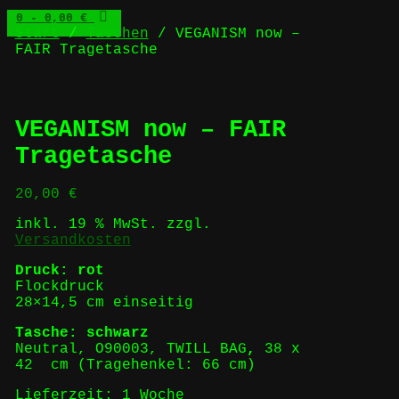
0
- 0,00 €
Start
/
Taschen
/ VEGANISM now –
FAIR Tragetasche
VEGANISM now – FAIR
Tragetasche
20,00
€
inkl. 19 % MwSt.
zzgl.
Versandkosten
Druck: rot
Flockdruck
28×14,5 cm einseitig
Tasche: schwarz
Neutral, O90003, TWILL BAG
,
38 x
42 cm (Tragehenkel: 66 cm)
Lieferzeit:
1 Woche