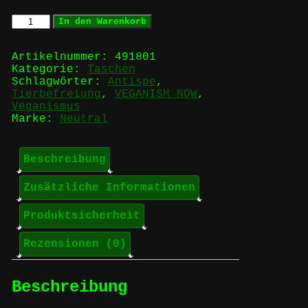
VEGANISM
In den Warenkorb
now
-
FAIR
Artikelnummer:
491801
Tragetasche
Kategorie:
Taschen
Menge
Schlagwörter:
Antispe
,
Tierbefreiung
,
VEGANISM NOW
,
Veganismus
Marke:
Neutral
Beschreibung
Zusätzliche Informationen
Produktsicherheit
Rezensionen (0)
Beschreibung