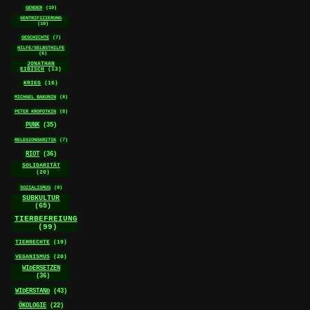
GENDER
(10)
GENTRIFIZIERUNG
(10)
GESCHICHTE
(7)
HILFE/SELBSTHILFE
(6)
JONATHAN
EIBISCH
(13)
KRIEG
(16)
MICHAEL BAKUNIN
(8)
PETER KROPOTKIN
(8)
PUNK
(35)
RELEGIONSKRITIK
(7)
RIOT
(36)
SOLIDARITÄT
(20)
SOZIALISMUS
(9)
SUBKULTUR
(65)
TIERBEFREIUNG
(99)
TIERRECHTE
(19)
VEGANISMUS
(20)
WIDERSETZEN
(36)
WIDERSTAND
(43)
ÖKOLOGIE
(22)