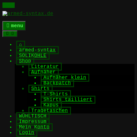
Skip
to
content
menu
⌂
armed-syntax
SOLIKOHLE
Shop
Literatur
Aufnäher
Aufnäher klein
Backpatch
Shirts
T-Shirts
Shirts tailliert
Kapus
Tragetaschen
WÜHLTISCH
Impressum
Mein Konto
Login