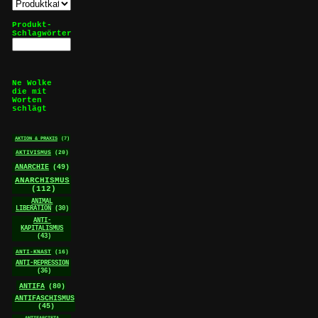
Produkt-
Schlagwörter
Ne Wolke
die mit
Worten
schlägt
AKTION & PRAXIS
(7)
AKTIVISMUS
(20)
ANARCHIE
(49)
ANARCHISMUS
(112)
ANIMAL
LIBERATION
(30)
ANTI-
KAPITALISMUS
(43)
ANTI-KNAST
(16)
ANTI-REPRESSION
(36)
ANTIFA
(80)
ANTIFASCHISMUS
(45)
ANTIFASCISTA