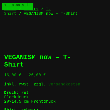
0
- 0,00 €
Start
/
Shirts
/
T-
Shirt
/ VEGANISM now – T-Shirt
VEGANISM now – T-
Shirt
16,00
€
–
26,00
€
inkl. MwSt.
zzgl.
Versandkosten
Druck: rot
Flockdruck
28×14,5 cm Frontdruck
Shirt: schwarz