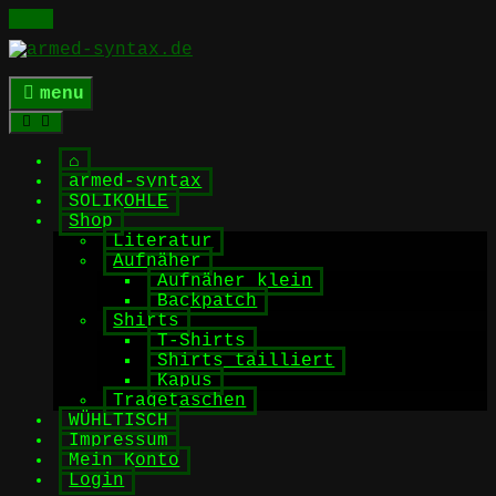
Skip
to
content
menu
⌂
armed-syntax
SOLIKOHLE
Shop
Literatur
Aufnäher
Aufnäher klein
Backpatch
Shirts
T-Shirts
Shirts tailliert
Kapus
Tragetaschen
WÜHLTISCH
Impressum
Mein Konto
Login