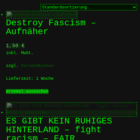
Destroy Fascism –
Aufnäher
1,50
€
inkl. MwSt.
zzgl.
Versandkosten
Lieferzeit:
1 Woche
Dieses
erstmal aussuchen
Produkt
weist
mehrere
Varianten
ES GIBT KEIN RUHIGES
auf.
HINTERLAND – fight
Die
racism – FAIR
Optionen