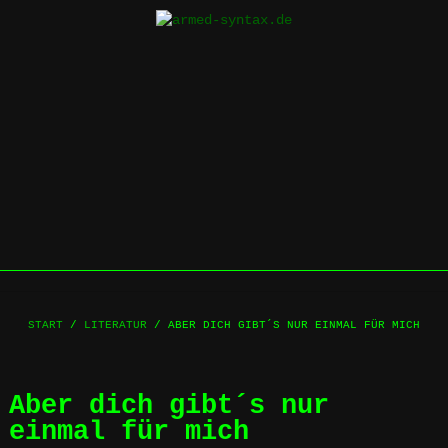
Skip
to
content
START
/
LITERATUR
/ ABER DICH GIBT´S NUR EINMAL FÜR MICH
Aber dich gibt´s nur
einmal für mich