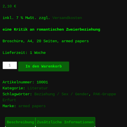
2,10
€
inkl. 7 % MwSt.
zzgl.
Versandkosten
eine Kritik an romantischen Zweierbeziehung
Broschüre, A4, 20 Seiten, armed papers
Lieferzeit:
1 Woche
Aber
In den Warenkorb
dich
gibt
´s
Artikelnummer:
10001
nur
Kategorie:
Literatur
einmal
Schlagwörter:
Beziehung / Sex / Gender
,
PAK-Gruppe
für
Erfurt
mich
Marke:
armed papers
Menge
Beschreibung
Zusätzliche Informationen