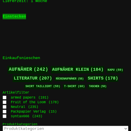
Lieferzeit:
1 Woche
Einstecken
Einkaufsnieschen
AUFNÄHER
(242)
AUFNÄHER KLEIN
(184)
KAPU
(59)
LITERATUR
(207)
SHIRTS
(178)
RÜCKENAUFNÄHER
(58)
SHIRT TAILLIERT
(59)
T-SHIRT
(60)
TASCHEN
(58)
Artikelfilter
armed papers
(191)
Fruit of the Loom
(178)
Neutral
(235)
Packpapier Verlag
(15)
syntax666
(243)
Produktkategorien