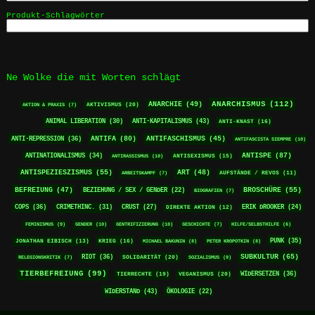
Produkt-Schlagwörter
Ne Wolke die mit Worten schlägt
ANARCHISMUS
(112)
ANARCHIE
(49)
AKTIVISMUS
(20)
AKTION & PRAXIS
(7)
ANTI-KAPITALISMUS
(43)
ANIMAL LIBERATION
(30)
ANTI-KNAST
(16)
ANTIFA
(80)
ANTI-REPRESSION
(36)
ANTIFASCHISMUS
(45)
ANTIFASCISTA SIEMPRE
(10)
ANTISPE
(87)
ANTINATIONALISMUS
(34)
ANTISEXISMUS
(15)
ANTIRASSISMUS
(10)
ANTISPEZIESZISMUS
(55)
ART
(48)
ARBEITSKAMPF
(7)
AUFSTÄNDE / REVOS
(11)
BEFREIUNG
(47)
BROSCHÜRE
(55)
BEZIEHUNG / SEX / GENDER
(22)
BIOGRAFIEN
(7)
COPS
(36)
CRIMETHINC.
(31)
CRUST
(27)
ERIK DROOKER
(24)
DIREKTE AKTION
(12)
FEMINISMUS
(9)
GENDER
(10)
GENTRIFIZIERUNG
(10)
GESCHICHTE
(7)
HILFE/SELBSTHILFE
(6)
PUNK
(35)
KRIEG
(16)
JONATHAN EIBISCH
(13)
MICHAEL BAKUNIN
(8)
PETER KROPOTKIN
(8)
RIOT
(36)
SUBKULTUR
(65)
SOLIDARITÄT
(20)
RELEGIONSKRITIK
(7)
SOZIALISMUS
(9)
TIERBEFREIUNG
(99)
WIDERSETZEN
(36)
TIERRECHTE
(19)
VEGANISMUS
(20)
WIDERSTAND
(43)
ÖKOLOGIE
(22)