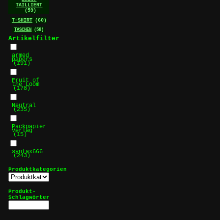
TAILLIERT
(59)
T-SHIRT
(60)
TASCHEN
(58)
Artikelfilter
armed
papers
(191)
Fruit of
the Loom
(178)
Neutral
(235)
Packpapier
Verlag
(15)
syntax666
(243)
Produktkategorien
Produkt-
Schlagwörter