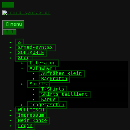
Skip
to
content
menu
⌂
armed-syntax
SOLIKOHLE
Shop
Literatur
Aufnäher
Aufnäher klein
Backpatch
Shirts
T-Shirts
Shirts tailliert
Kapus
Tragetaschen
WÜHLTISCH
Impressum
Mein Konto
Login