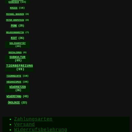
EIBISCH
(13)
KRIEG
(16)
MICHAEL BAKUNIN
(8)
PETER KROPOTKIN
(8)
PUNK
(35)
RELEGIONSKRITIK
(7)
RIOT
(36)
SOLIDARITÄT
(20)
SOZIALISMUS
(9)
SUBKULTUR
(65)
TIERBEFREIUNG
(99)
TIERRECHTE
(19)
VEGANISMUS
(20)
WIDERSETZEN
(36)
WIDERSTAND
(43)
ÖKOLOGIE
(22)
Zahlungsarten
Versand
Widerrufsbelehrung