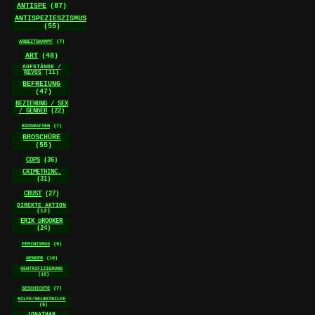
ANTISPE
(87)
ANTISPEZIESZISMUS
(55)
ARBEITSKAMPF
(7)
ART
(48)
AUFSTÄNDE /
REVOS
(11)
BEFREIUNG
(47)
BEZIEHUNG / SEX
/ GENDER
(22)
BIOGRAFIEN
(7)
BROSCHÜRE
(55)
COPS
(36)
CRIMETHINC.
(31)
CRUST
(27)
DIREKTE AKTION
(12)
ERIK DROOKER
(24)
FEMINISMUS
(9)
GENDER
(10)
GENTRIFIZIERUNG
(10)
GESCHICHTE
(7)
HILFE/SELBSTHILFE
(6)
JONATHAN