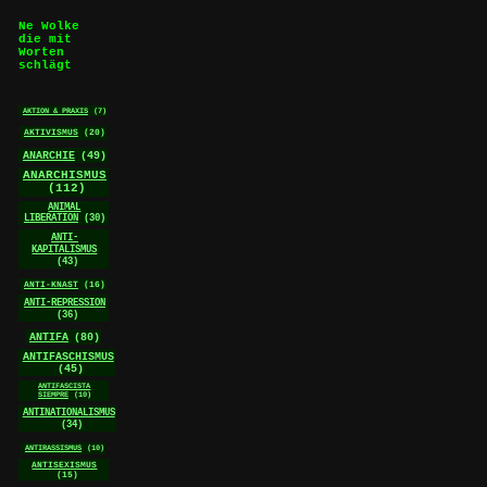
Ne Wolke
die mit
Worten
schlägt
AKTION & PRAXIS
(7)
AKTIVISMUS
(20)
ANARCHIE
(49)
ANARCHISMUS
(112)
ANIMAL
LIBERATION
(30)
ANTI-
KAPITALISMUS
(43)
ANTI-KNAST
(16)
ANTI-REPRESSION
(36)
ANTIFA
(80)
ANTIFASCHISMUS
(45)
ANTIFASCISTA
SIEMPRE
(10)
ANTINATIONALISMUS
(34)
ANTIRASSISMUS
(10)
ANTISEXISMUS
(15)