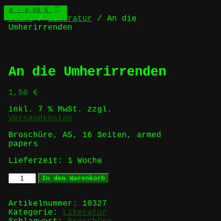
0
- 0,00 €
Start
/
Literatur
/ An die
Umherirrenden
An die Umherirrenden
1,50
€
inkl. 7 % MwSt.
zzgl.
Versandkosten
Broschüre, A5, 16 Seiten, armed
papers
Lieferzeit:
1 Woche
An
In den Warenkorb
die
Umherirrenden
Menge
Artikelnummer:
10327
Kategorie:
Literatur