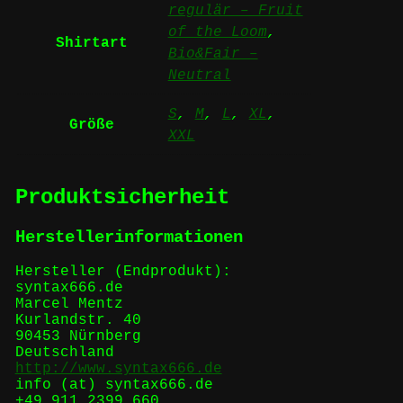
regulär – Fruit
of the Loom
,
Shirtart
Bio&Fair –
Neutral
S
,
M
,
L
,
XL
,
Größe
XXL
Produktsicherheit
Herstellerinformationen
Hersteller (Endprodukt):
syntax666.de
Marcel Mentz
Kurlandstr. 40
90453 Nürnberg
Deutschland
http://www.syntax666.de
info (at) syntax666.de
+49 911 2399 660