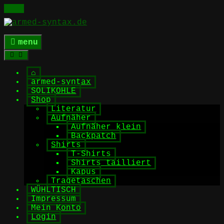
Skip
to
content
menu
⌂
armed-syntax
SOLIKOHLE
Shop
Literatur
Aufnäher
Aufnäher klein
Backpatch
Shirts
T-Shirts
Shirts tailliert
Kapus
Tragetaschen
WÜHLTISCH
Impressum
Mein Konto
Login