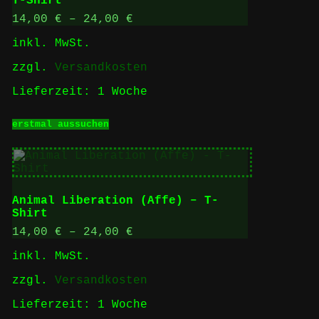
T-Shirt
können
auf
14,00
€
–
24,00
€
der
inkl. MwSt.
Produktseite
gewählt
zzgl.
Versandkosten
werden
Lieferzeit:
1 Woche
Dieses
erstmal aussuchen
Produkt
weist
mehrere
Varianten
auf.
Die
Animal Liberation (Affe) – T-
Optionen
Shirt
können
auf
14,00
€
–
24,00
€
der
inkl. MwSt.
Produktseite
gewählt
zzgl.
Versandkosten
werden
Lieferzeit:
1 Woche