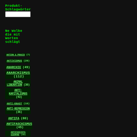
Produkt-
Schlagwörter
Ne Wolke
die mit
Worten
schlägt
AKTION & PRAXIS
(7)
AKTIVISMUS
(20)
ANARCHIE
(49)
ANARCHISMUS
(112)
ANIMAL
LIBERATION
(30)
ANTI-
KAPITALISMUS
(43)
ANTI-KNAST
(16)
ANTI-REPRESSION
(36)
ANTIFA
(80)
ANTIFASCHISMUS
(45)
ANTIFASCISTA
SIEMPRE
(10)