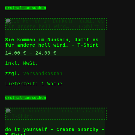
Dieses
erstmal aussuchen
Produkt
weist
mehrere
Varianten
auf.
Die
Sie kommen im Dunkeln, damit es
Optionen
für andere hell wird… – T-Shirt
können
auf
14,00
€
–
24,00
€
der
inkl. MwSt.
Produktseite
gewählt
zzgl.
Versandkosten
werden
Lieferzeit:
1 Woche
Dieses
erstmal aussuchen
Produkt
weist
mehrere
Varianten
auf.
Die
do it yourself – create anarchy –
Optionen