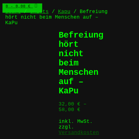
0
- 0,00 €
Start
/
Shirts
/
Kapu
/ Befreiung
hört nicht beim Menschen auf –
KaPu
Befreiung
hört
nicht
beim
Menschen
auf –
KaPu
32,00
€
–
58,00
€
inkl. MwSt.
zzgl.
Versandkosten