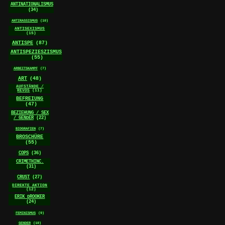
ANTINATIONALISMUS
(34)
ANTIRASSISMUS
(10)
ANTISEXISMUS
(15)
ANTISPE
(87)
ANTISPEZIESZISMUS
(55)
ARBEITSKAMPF
(7)
ART
(48)
AUFSTÄNDE /
REVOS
(11)
BEFREIUNG
(47)
BEZIEHUNG / SEX
/ GENDER
(22)
BIOGRAFIEN
(7)
BROSCHÜRE
(55)
COPS
(36)
CRIMETHINC.
(31)
CRUST
(27)
DIREKTE AKTION
(12)
ERIK DROOKER
(24)
FEMINISMUS
(9)
GENDER
(10)