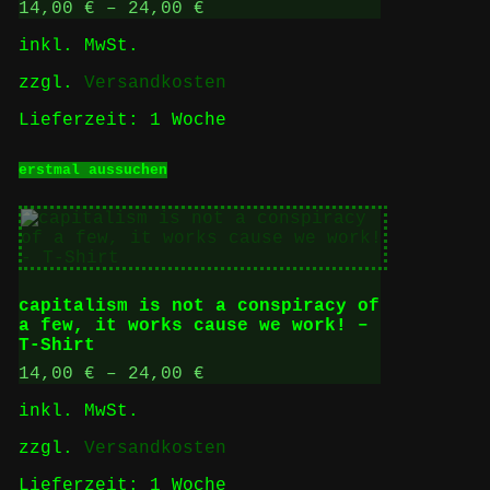
auf
14,00
€
–
24,00
€
der
inkl. MwSt.
Produktseite
gewählt
zzgl.
Versandkosten
werden
Lieferzeit:
1 Woche
Dieses
erstmal aussuchen
Produkt
weist
mehrere
Varianten
auf.
Die
Optionen
capitalism is not a conspiracy of
können
a few, it works cause we work! –
auf
T-Shirt
der
Produktseite
14,00
€
–
24,00
€
gewählt
inkl. MwSt.
werden
zzgl.
Versandkosten
Lieferzeit:
1 Woche