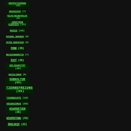
GENTRIFIZIERUNG
(10)
GESCHICHTE
(7)
HILFE/SELBSTHILFE
(6)
JONATHAN
EIBISCH
(13)
KRIEG
(16)
MICHAEL BAKUNIN
(8)
PETER KROPOTKIN
(8)
PUNK
(35)
RELEGIONSKRITIK
(7)
RIOT
(36)
SOLIDARITÄT
(20)
SOZIALISMUS
(9)
SUBKULTUR
(65)
TIERBEFREIUNG
(99)
TIERRECHTE
(19)
VEGANISMUS
(20)
WIDERSETZEN
(36)
WIDERSTAND
(43)
ÖKOLOGIE
(22)