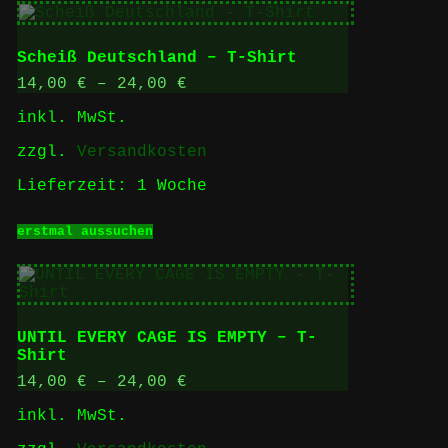
mehrere
Varianten
auf.
Scheiß Deutschland – T-Shirt
Die
Optionen
14,00
€
–
24,00
€
können
inkl. MwSt.
auf
der
zzgl.
Versandkosten
Produktseite
gewählt
Lieferzeit:
1 Woche
werden
Dieses
erstmal aussuchen
Produkt
weist
mehrere
Varianten
auf.
Die
UNTIL EVERY CAGE IS EMPTY – T-
Optionen
Shirt
können
auf
14,00
€
–
24,00
€
der
inkl. MwSt.
Produktseite
gewählt