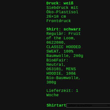
Druck: weiß
Siebdruck mit
Öko-Plastisol
26×18 cm
Frontdruck
Shirt: schwarz
Regulär: Fruit
of the Loom,
0622080,
CLASSIC HOODED
SWEAT, 100%
Baumwolle, 280g
Bio&Fair:
Neutral,
O63101, MENS
HOODIE, 100&
Bio-Baumwolle,
300g
Lieferzeit:
1
Woche
Shirtart