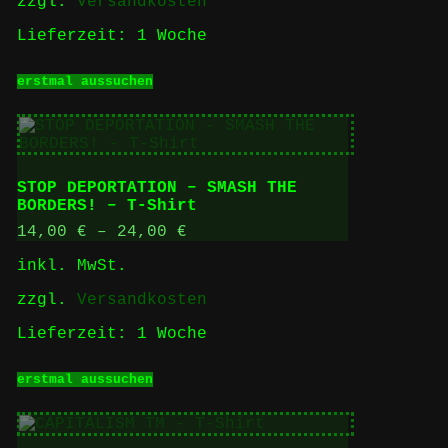
zzgl.
Versandkosten
werden
Lieferzeit:
1 Woche
Dieses
erstmal aussuchen
Produkt
weist
mehrere
Varianten
auf.
Die
STOP DEPORTATION – SMASH THE
Optionen
BORDERS! – T-Shirt
können
auf
14,00
€
–
24,00
€
der
inkl. MwSt.
Produktseite
gewählt
zzgl.
Versandkosten
werden
Lieferzeit:
1 Woche
Dieses
erstmal aussuchen
Produkt
weist
mehrere
Varianten