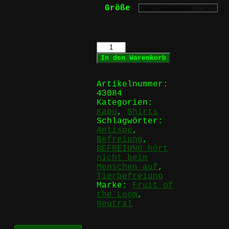
Größe
Befreiung
hört
In den Warenkorb
nicht
beim
Menschen
Artikelnummer:
auf
43084
-
Kategorien:
KaPu
Kapu
,
Shirts
Menge
Schlagwörter:
Antispe
,
Befreiung
,
BEFREIUNG hört
nicht beim
Menschen auf
,
Tierbefreiung
Marke:
Fruit of
the Loom
,
Neutral