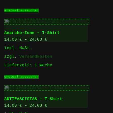
Dieses
erstmal aussuchen
Produkt
weist
mehrere
Varianten
auf.
Anarcho-Zone – T-Shirt
Die
Optionen
14,00
€
–
24,00
€
können
inkl. MwSt.
auf
der
zzgl.
Versandkosten
Produktseite
gewählt
Lieferzeit:
1 Woche
werden
Dieses
erstmal aussuchen
Produkt
weist
mehrere
Varianten
auf.
ANTIFASCISTAS – T-Shirt
Die
Optionen
14,00
€
–
24,00
€
können