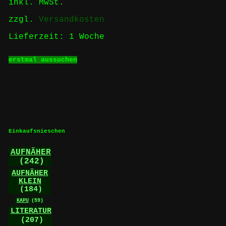
inkl. MwSt.
Produktseite
gewählt
zzgl.
Versandkosten
werden
Lieferzeit:
1 Woche
Dieses
erstmal aussuchen
Produkt
weist
mehrere
Varianten
auf.
Die
Optionen
können
Einkaufsnieschen
auf
der
AUFNÄHER
Produktseite
(242)
gewählt
werden
AUFNÄHER
KLEIN
(184)
KAPU
(59)
LITERATUR
(207)