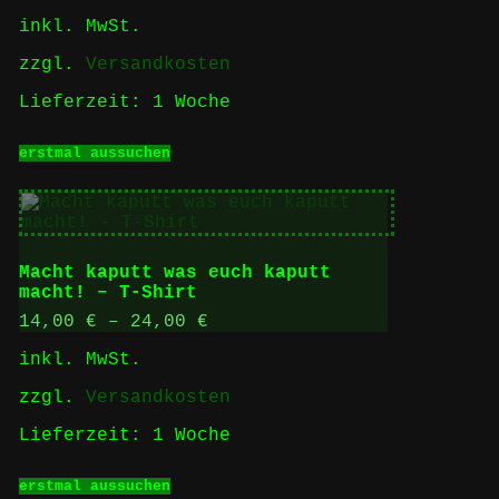
können
inkl. MwSt.
auf
der
zzgl.
Versandkosten
Produktseite
gewählt
Lieferzeit:
1 Woche
werden
Dieses
erstmal aussuchen
Produkt
weist
mehrere
Varianten
auf.
Die
Macht kaputt was euch kaputt
Optionen
macht! – T-Shirt
können
auf
14,00
€
–
24,00
€
der
inkl. MwSt.
Produktseite
gewählt
zzgl.
Versandkosten
werden
Lieferzeit:
1 Woche
Dieses
erstmal aussuchen
Produkt