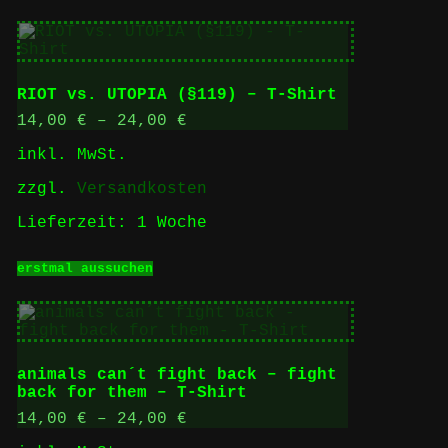
weist
mehrere
Varianten
auf.
Die
RIOT vs. UTOPIA (§119) – T-Shirt
Optionen
können
14,00
€
–
24,00
€
auf
inkl. MwSt.
der
Produktseite
zzgl.
Versandkosten
gewählt
werden
Lieferzeit:
1 Woche
Dieses
erstmal aussuchen
Produkt
weist
mehrere
Varianten
auf.
Die
animals can´t fight back – fight
Optionen
back for them – T-Shirt
können
auf
14,00
€
–
24,00
€
der