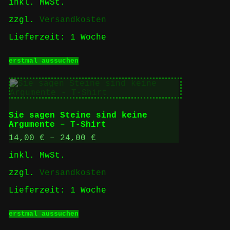
inkl. MwSt.
auf
der
zzgl.
Versandkosten
Produktseite
gewählt
Lieferzeit:
1 Woche
werden
Dieses
erstmal aussuchen
Produkt
weist
mehrere
Varianten
auf.
Die
Sie sagen Steine sind keine
Optionen
Argumente – T-Shirt
können
auf
14,00
€
–
24,00
€
der
inkl. MwSt.
Produktseite
gewählt
zzgl.
Versandkosten
werden
Lieferzeit:
1 Woche
Dieses
erstmal aussuchen
Produkt
weist