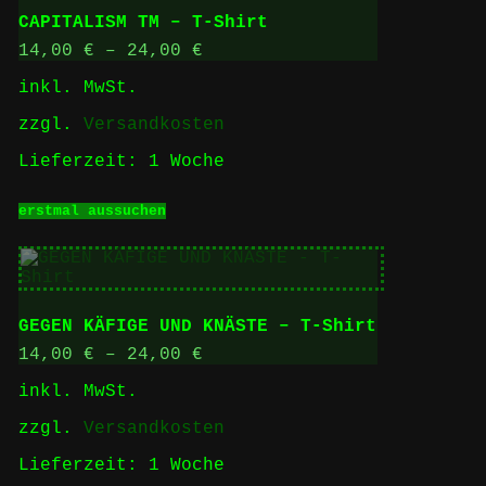
auf.
CAPITALISM TM – T-Shirt
Die
Optionen
14,00
€
–
24,00
€
können
inkl. MwSt.
auf
der
zzgl.
Versandkosten
Produktseite
gewählt
Lieferzeit:
1 Woche
werden
Dieses
erstmal aussuchen
Produkt
weist
mehrere
Varianten
auf.
Die
GEGEN KÄFIGE UND KNÄSTE – T-Shirt
Optionen
können
14,00
€
–
24,00
€
auf
inkl. MwSt.
der
Produktseite
zzgl.
Versandkosten
gewählt
werden
Lieferzeit:
1 Woche