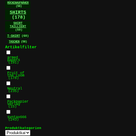
RÜCKENAUFNÄHER
(58)
SHIRTS
(178)
SHIRT
TAILLIERT
(59)
T-SHIRT
(60)
TASCHEN
(58)
Artikelfilter
armed
papers
(191)
Fruit of
the Loom
(178)
Neutral
(235)
Packpapier
Verlag
(15)
syntax666
(243)
Produktkategorien