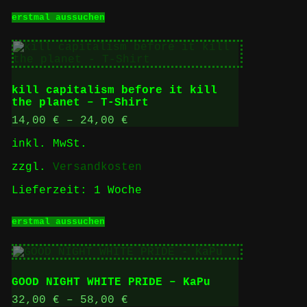
Dieses
erstmal aussuchen
Produkt
weist
mehrere
Varianten
auf.
Die
kill capitalism before it kill
Optionen
the planet – T-Shirt
können
auf
14,00
€
–
24,00
€
der
inkl. MwSt.
Produktseite
gewählt
zzgl.
Versandkosten
werden
Lieferzeit:
1 Woche
Dieses
erstmal aussuchen
Produkt
weist
mehrere
Varianten
auf.
GOOD NIGHT WHITE PRIDE – KaPu
Die
Optionen
32,00
€
–
58,00
€