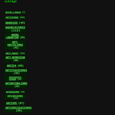
schlägt
AKTION & PRAXIS
(7)
AKTIVISMUS
(20)
ANARCHIE
(49)
ANARCHISMUS
(112)
ANIMAL
LIBERATION
(30)
ANTI-
KAPITALISMUS
(43)
ANTI-KNAST
(16)
ANTI-REPRESSION
(36)
ANTIFA
(80)
ANTIFASCHISMUS
(45)
ANTIFASCISTA
SIEMPRE
(10)
ANTINATIONALISMUS
(34)
ANTIRASSISMUS
(10)
ANTISEXISMUS
(15)
ANTISPE
(87)
ANTISPEZIESZISMUS
(55)