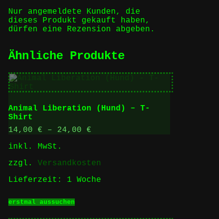
Nur angemeldete Kunden, die
dieses Produkt gekauft haben,
dürfen eine Rezension abgeben.
Ähnliche Produkte
Animal Liberation (Hund) – T-
Shirt
14,00
€
–
24,00
€
inkl. MwSt.
zzgl.
Versandkosten
Lieferzeit:
1 Woche
Dieses
erstmal aussuchen
Produkt
weist