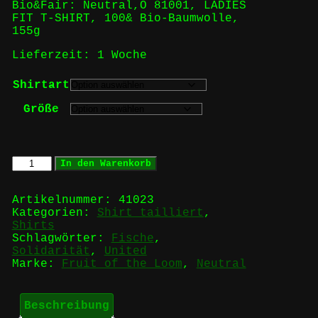
Bio&Fair: Neutral,O 81001, LADIES
FIT T-SHIRT, 100& Bio-Baumwolle,
155g
Lieferzeit:
1 Woche
Shirtart
Größe
Fische
In den Warenkorb
-
Girlie
Menge
Artikelnummer:
41023
Kategorien:
Shirt tailliert
,
Shirts
Schlagwörter:
Fische
,
Solidarität
,
United
Marke:
Fruit of the Loom
,
Neutral
Beschreibung