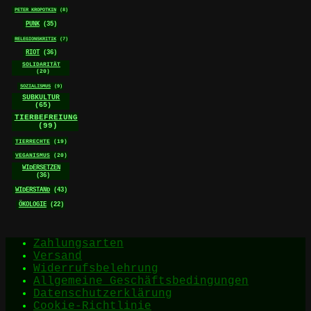
PETER KROPOTKIN
(8)
PUNK
(35)
RELEGIONSKRITIK
(7)
RIOT
(36)
SOLIDARITÄT
(20)
SOZIALISMUS
(9)
SUBKULTUR
(65)
TIERBEFREIUNG
(99)
TIERRECHTE
(19)
VEGANISMUS
(20)
WIDERSETZEN
(36)
WIDERSTAND
(43)
ÖKOLOGIE
(22)
Zahlungsarten
Versand
Widerrufsbelehrung
Allgemeine Geschäftsbedingungen
Datenschutzerklärung
Cookie-Richtlinie