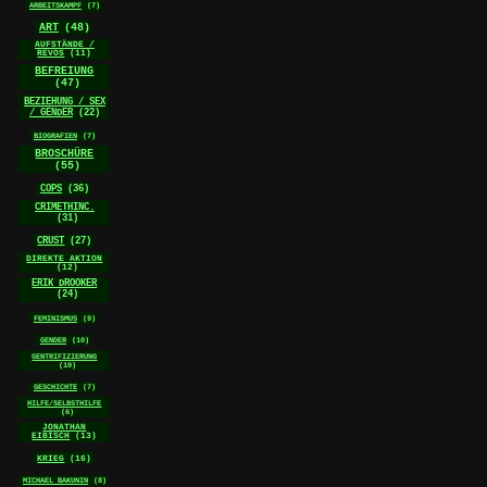
ARBEITSKAMPF
(7)
ART
(48)
AUFSTÄNDE /
REVOS
(11)
BEFREIUNG
(47)
BEZIEHUNG / SEX
/ GENDER
(22)
BIOGRAFIEN
(7)
BROSCHÜRE
(55)
COPS
(36)
CRIMETHINC.
(31)
CRUST
(27)
DIREKTE AKTION
(12)
ERIK DROOKER
(24)
FEMINISMUS
(9)
GENDER
(10)
GENTRIFIZIERUNG
(10)
GESCHICHTE
(7)
HILFE/SELBSTHILFE
(6)
JONATHAN
EIBISCH
(13)
KRIEG
(16)
MICHAEL BAKUNIN
(8)