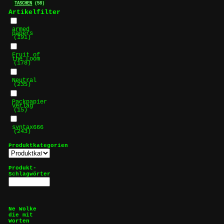
TASCHEN
(58)
Artikelfilter
armed
papers
(191)
Fruit of
the Loom
(178)
Neutral
(235)
Packpapier
Verlag
(15)
syntax666
(243)
Produktkategorien
Produkt-
Schlagwörter
Ne Wolke
die mit
Worten