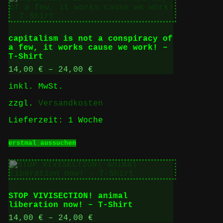
Varianten
auf.
Die
Optionen
capitalism is not a conspiracy of
können
a few, it works cause we work! –
auf
T-Shirt
der
Produktseite
14,00
€
–
24,00
€
gewählt
inkl. MwSt.
werden
zzgl.
Versandkosten
Lieferzeit:
1 Woche
Dieses
erstmal aussuchen
Produkt
weist
mehrere
Varianten
auf.
Die
STOP VIVISECTION! animal
Optionen
liberation now! – T-Shirt
können
auf
14,00
€
–
24,00
€