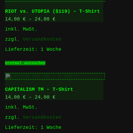
auf.
Die
RIOT vs. UTOPIA (§119) – T-Shirt
Optionen
können
14,00
€
–
24,00
€
auf
inkl. MwSt.
der
Produktseite
zzgl.
Versandkosten
gewählt
werden
Lieferzeit:
1 Woche
Dieses
erstmal aussuchen
Produkt
weist
mehrere
Varianten
auf.
CAPITALISM TM – T-Shirt
Die
Optionen
14,00
€
–
24,00
€
können
inkl. MwSt.
auf
der
zzgl.
Versandkosten
Produktseite
gewählt
Lieferzeit:
1 Woche
werden