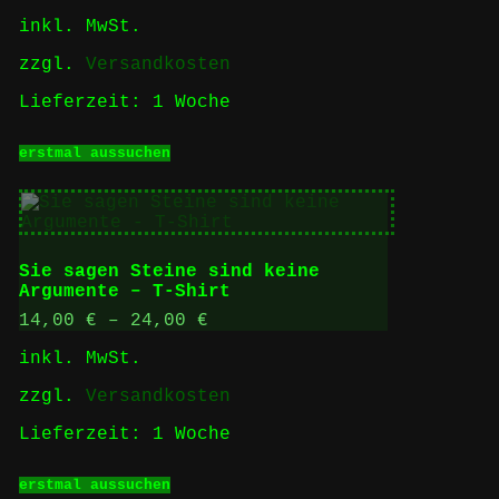
der
inkl. MwSt.
Produktseite
gewählt
zzgl.
Versandkosten
werden
Lieferzeit:
1 Woche
Dieses
erstmal aussuchen
Produkt
weist
mehrere
Varianten
auf.
Die
Sie sagen Steine sind keine
Optionen
Argumente – T-Shirt
können
auf
14,00
€
–
24,00
€
der
inkl. MwSt.
Produktseite
gewählt
zzgl.
Versandkosten
werden
Lieferzeit:
1 Woche
Dieses
erstmal aussuchen
Produkt