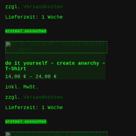
gewählt
zzgl.
Versandkosten
werden
Lieferzeit:
1 Woche
Dieses
erstmal aussuchen
Produkt
weist
mehrere
Varianten
auf.
Die
do it yourself – create anarchy –
Optionen
T-Shirt
können
auf
14,00
€
–
24,00
€
der
inkl. MwSt.
Produktseite
gewählt
zzgl.
Versandkosten
werden
Lieferzeit:
1 Woche
Dieses
erstmal aussuchen
Produkt
weist
mehrere