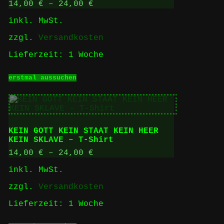
Optionen
14,00
€
–
24,00
€
können
inkl. MwSt.
auf
der
zzgl.
Versandkosten
Produktseite
gewählt
Lieferzeit:
1 Woche
werden
Dieses
erstmal aussuchen
Produkt
weist
mehrere
Varianten
auf.
Die
KEIN GOTT KEIN STAAT KEIN HEER
Optionen
KEIN SKLAVE – T-Shirt
können
auf
14,00
€
–
24,00
€
der
inkl. MwSt.
Produktseite
gewählt
zzgl.
Versandkosten
werden
Lieferzeit:
1 Woche
Dieses