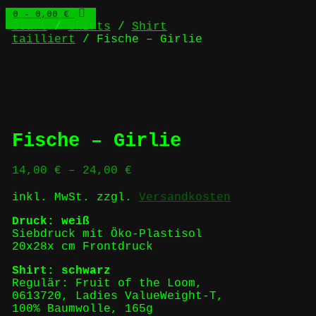
0
- 0,00 €
Start
/
Shirts
/
Shirt
tailliert
/ Fische – Girlie
Fische – Girlie
14,00
€
–
24,00
€
inkl. MwSt.
zzgl.
Versandkosten
Druck: weiß
Siebdruck mit Öko-Plastisol
20x28x cm Frontdruck
Shirt: schwarz
Regulär: Fruit of the Loom,
0613720, Ladies ValueWeight-T,
100% Baumwolle, 165g