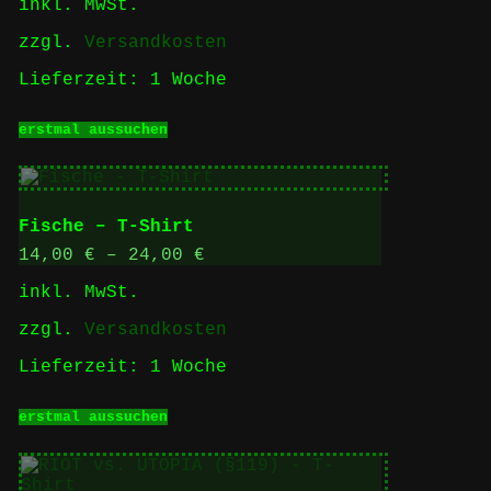
inkl. MwSt.
Produktseite
gewählt
zzgl.
Versandkosten
werden
Lieferzeit:
1 Woche
Dieses
erstmal aussuchen
Produkt
weist
mehrere
Varianten
auf.
Fische – T-Shirt
Die
Optionen
14,00
€
–
24,00
€
können
inkl. MwSt.
auf
der
zzgl.
Versandkosten
Produktseite
gewählt
Lieferzeit:
1 Woche
werden
Dieses
erstmal aussuchen
Produkt
weist
mehrere
Varianten