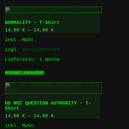
weist
mehrere
Varianten
auf.
NORMALITY – T-Shirt
Die
Optionen
14,00
€
–
24,00
€
können
inkl. MwSt.
auf
der
zzgl.
Versandkosten
Produktseite
gewählt
Lieferzeit:
1 Woche
werden
Dieses
erstmal aussuchen
Produkt
weist
mehrere
Varianten
auf.
Die
DO NOT QUESTION AUTHORITY – T-
Optionen
Shirt
können
auf
14,00
€
–
24,00
€
der
inkl. MwSt.
Produktseite