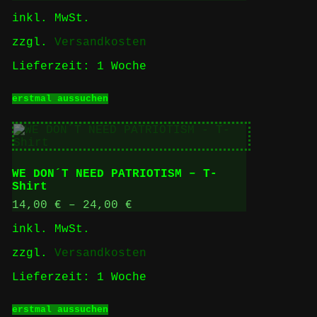
können
inkl. MwSt.
auf
der
zzgl.
Versandkosten
Produktseite
gewählt
Lieferzeit:
1 Woche
werden
Dieses
erstmal aussuchen
Produkt
weist
mehrere
Varianten
auf.
Die
WE DON´T NEED PATRIOTISM – T-
Optionen
Shirt
können
auf
14,00
€
–
24,00
€
der
inkl. MwSt.
Produktseite
gewählt
zzgl.
Versandkosten
werden
Lieferzeit:
1 Woche
Dieses
erstmal aussuchen
Produkt