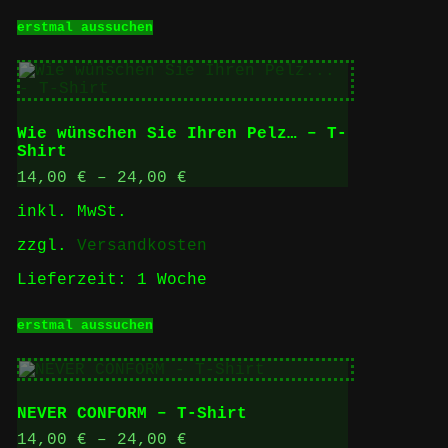
Dieses
erstmal aussuchen
Produkt
weist
mehrere
Varianten
auf.
Die
Wie wünschen Sie Ihren Pelz… – T-
Optionen
Shirt
können
auf
14,00
€
–
24,00
€
der
inkl. MwSt.
Produktseite
gewählt
zzgl.
Versandkosten
werden
Lieferzeit:
1 Woche
Dieses
erstmal aussuchen
Produkt
weist
mehrere
Varianten
auf.
NEVER CONFORM – T-Shirt
Die
Optionen
14,00
€
–
24,00
€