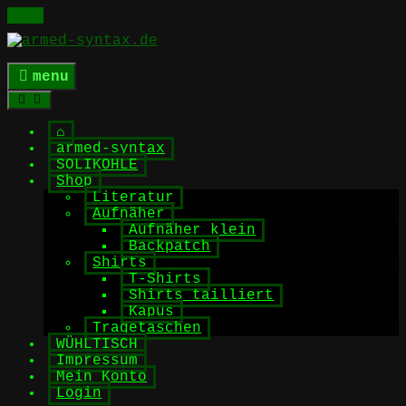
Skip
to
content
menu
⌂
armed-syntax
SOLIKOHLE
Shop
Literatur
Aufnäher
Aufnäher klein
Backpatch
Shirts
T-Shirts
Shirts tailliert
Kapus
Tragetaschen
WÜHLTISCH
Impressum
Mein Konto
Login