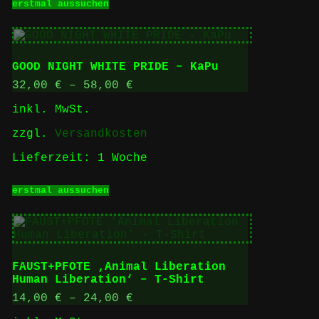
erstmal aussuchen
Produkt
weist
mehrere
Varianten
auf.
GOOD NIGHT WHITE PRIDE – KaPu
Die
Optionen
32,00
€
–
58,00
€
können
inkl. MwSt.
auf
der
zzgl.
Versandkosten
Produktseite
gewählt
Lieferzeit:
1 Woche
werden
Dieses
erstmal aussuchen
Produkt
weist
mehrere
Varianten
auf.
Die
FAUST+PFOTE ‚Animal Liberation
Optionen
Human Liberation‘ – T-Shirt
können
auf
14,00
€
–
24,00
€
der