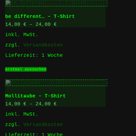
mehrere
Varianten
auf.
be different… – T-Shirt
Die
Optionen
14,00
€
–
24,00
€
können
inkl. MwSt.
auf
der
zzgl.
Versandkosten
Produktseite
gewählt
Lieferzeit:
1 Woche
werden
Dieses
erstmal aussuchen
Produkt
weist
mehrere
Varianten
auf.
Mollitaube – T-Shirt
Die
Optionen
14,00
€
–
24,00
€
können
inkl. MwSt.
auf
der
zzgl.
Versandkosten
Produktseite
gewählt
Lieferzeit:
1 Woche