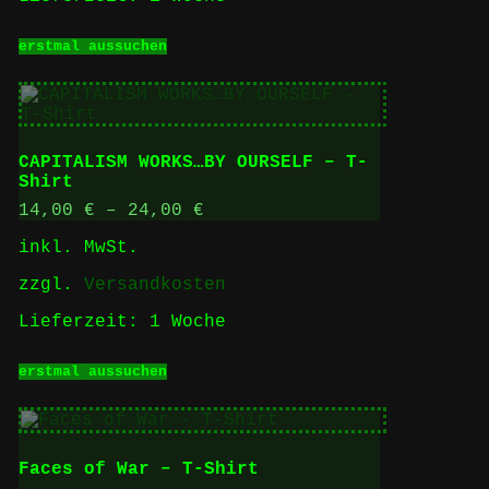
werden
Dieses
erstmal aussuchen
Produkt
weist
mehrere
Varianten
auf.
Die
CAPITALISM WORKS…BY OURSELF – T-
Optionen
Shirt
können
auf
14,00
€
–
24,00
€
der
inkl. MwSt.
Produktseite
gewählt
zzgl.
Versandkosten
werden
Lieferzeit:
1 Woche
Dieses
erstmal aussuchen
Produkt
weist
mehrere
Varianten
auf.
Faces of War – T-Shirt
Die