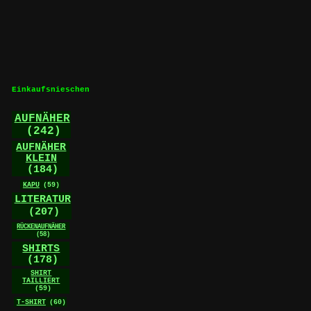
weist
mehrere
Varianten
auf.
Die
Optionen
können
Einkaufsnieschen
auf
der
AUFNÄHER
Produktseite
(242)
gewählt
werden
AUFNÄHER
KLEIN
(184)
KAPU
(59)
LITERATUR
(207)
RÜCKENAUFNÄHER
(58)
SHIRTS
(178)
SHIRT
TAILLIERT
(59)
T-SHIRT
(60)