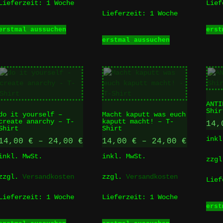
Lieferzeit:
1 Woche
Lie
Lieferzeit:
1 Woche
Dieses
erstmal aussuchen
erst
Produkt
Dieses
erstmal aussuchen
weist
Produkt
mehrere
weist
Varianten
mehrere
auf.
Varianten
Die
auf.
Optionen
Die
ANTI
können
Optionen
Shir
do it yourself –
Macht kaputt was euch
auf
können
create anarchy – T-
kaputt macht! – T-
14
der
auf
Shirt
Shirt
ite
Produktseite
der
inkl
14,00
€
–
24,00
€
14,00
€
–
24,00
€
gewählt
Produktseite
inkl. MwSt.
inkl. MwSt.
werden
gewählt
zzg
werden
zzgl.
Versandkosten
zzgl.
Versandkosten
Lie
Lieferzeit:
1 Woche
Lieferzeit:
1 Woche
erst
Dieses
Dieses