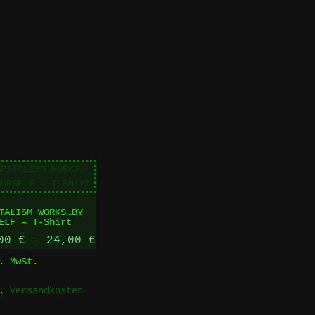
TALISM WORKS…BY
ELF – T-Shirt
,00
€
–
24,00
€
. MwSt.
l.
Versandkosten