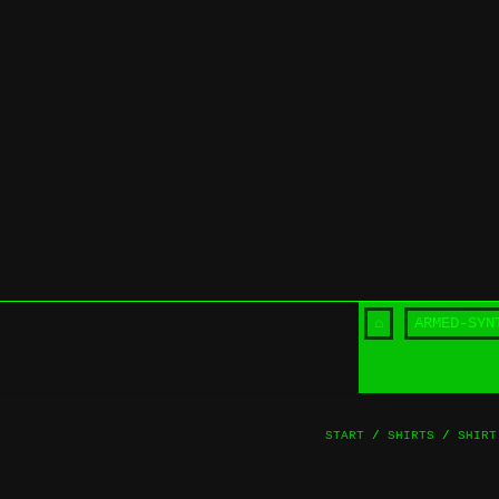
Skip
to
content
⌂
ARMED-SYN
START
/
SHIRTS
/
SHIRT