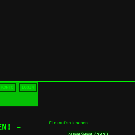
 KONTO
LOGIN
Einkaufsnieschen
EN! –
AUFNÄHER
(242)