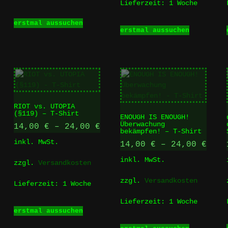
Lieferzeit:
1 Woche
Dieses
erstmal aussuchen
Dieses
Produkt
erstmal aussuchen
Produkt
weist
weist
mehrere
mehrere
Varianten
Varianten
auf.
auf.
Die
Die
Optionen
Optionen
können
RIOT vs. UTOPIA
können
auf
(§119) – T-Shirt
ENOUGH IS ENOUGH!
auf
der
Überwachung
14,00
€
–
24,00
€
der
bekämpfen! – T-Shirt
Produktseite
Produktse
inkl. MwSt.
14,00
€
–
24,00
€
gewählt
gewählt
werden
inkl. MwSt.
werden
zzgl.
Versandkosten
zzgl.
Versandkosten
Lieferzeit:
1 Woche
Lieferzeit:
1 Woche
Dieses
erstmal aussuchen
Produkt
Dieses
weist