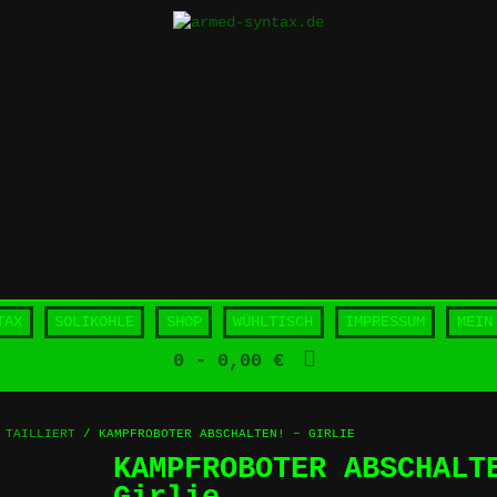
TAX
SOLIKOHLE
SHOP
WÜHLTISCH
IMPRESSUM
MEIN
0
- 0,00 €
 TAILLIERT
/ KAMPFROBOTER ABSCHALTEN! – GIRLIE
KAMPFROBOTER ABSCHALT