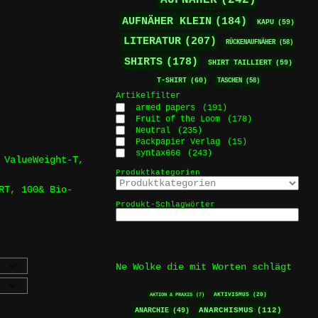
AUFNÄHER KLEIN
(184)
KAPU
(59)
LITERATUR
(207)
RÜCKENAUFNÄHER
(58)
SHIRTS
(178)
SHIRT TAILLIERT
(59)
T-SHIRT
(60)
TASCHEN
(58)
Artikelfilter
armed papers
(191)
Fruit of the Loom
(178)
Neutral
(235)
Packpapier Verlag
(15)
syntax666
(243)
 ValueWeight-T,
Produktkategorien
RT, 100& Bio-
Produkt-Schlagwörter
Ne Wolke die mit Worten schlägt
AKTIVISMUS
(20)
AKTION & PRAXIS
(7)
ANARCHISMUS
(112)
ANARCHIE
(49)