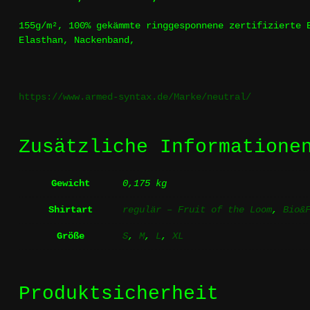
155g/m², 100%
gekämmte
ringgesponnene
zertifizierte
Elasthan, Nackenband,
https://www.armed-syntax.de/Marke/neutral/
Zusätzliche Informatione
Gewicht
0,175 kg
Shirtart
regulär – Fruit of the Loom
,
Bio&
Größe
S
,
M
,
L
,
XL
Produktsicherheit