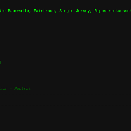
Bio-Baumwolle
,
Fairtrade
,
Single Jersey, Rippstrickaussc
n
Fair – Neutral