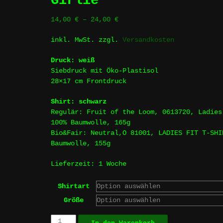
Girlie
14,00
€
–
24,00
€
inkl. MwSt.
zzgl.
Versandkosten
Druck: weiß
Siebdruck mit Öko-Plastisol
28×17 cm Frontdruck
Shirt: schwarz
Regulär: Fruit of the Loom, 0613720, Ladies
100% Baumwolle, 165g
Bio&Fair: Neutral,O 81001, LADIES FIT T-SHI
Baumwolle, 155g
Lieferzeit:
1 Woche
Shirtart
Größe
KAMPFROBOTER