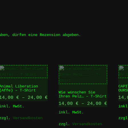
aben, dürfen eine Rezension abgeben.
Animal Liberation
CAPI
(Affe) – T-Shirt
OURS
Wie wünschen Sie
Ihren Pelz… – T-Shirt
14,00
€
–
24,00
€
14
14,00
€
–
24,00
€
inkl. MwSt.
inkl
inkl. MwSt.
zzgl.
Versandkosten
zzg
zzgl.
Versandkosten