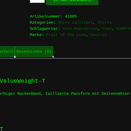
In den Warenkorb
ABSCHALTEN!
-
Girlie
Artikelnummer:
41085
Menge
Kategorien:
Shirt tailliert
,
Shirts
Schlagwörter:
Anti-Repression
,
Cops
,
KAMPFR
Marke:
Fruit of the Loom
,
Neutral
erheit
Rezensionen (0)
ValueWeight-T
arbiges Nackenband, taillierte Passform mit Seitennähten
T