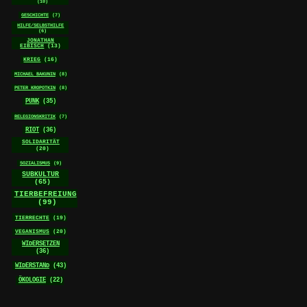
(10)
GESCHICHTE
(7)
HILFE/SELBSTHILFE
(6)
JONATHAN
EIBISCH
(13)
KRIEG
(16)
MICHAEL BAKUNIN
(8)
PETER KROPOTKIN
(8)
PUNK
(35)
RELEGIONSKRITIK
(7)
RIOT
(36)
SOLIDARITÄT
(20)
SOZIALISMUS
(9)
SUBKULTUR
(65)
TIERBEFREIUNG
(99)
TIERRECHTE
(19)
VEGANISMUS
(20)
WIDERSETZEN
(36)
WIDERSTAND
(43)
ÖKOLOGIE
(22)