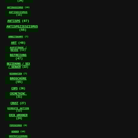
(34)
ANTIRASSISMUS
(10)
ANTISEXISMUS
(15)
ANTISPE
(87)
ANTISPEZIESZISMUS
(55)
ARBEITSKAMPF
(7)
ART
(48)
AUFSTÄNDE /
REVOS
(11)
BEFREIUNG
(47)
BEZIEHUNG / SEX
/ GENDER
(22)
BIOGRAFIEN
(7)
BROSCHÜRE
(55)
COPS
(36)
CRIMETHINC.
(31)
CRUST
(27)
DIREKTE AKTION
(12)
ERIK DROOKER
(24)
FEMINISMUS
(9)
GENDER
(10)
GENTRIFIZIERUNG