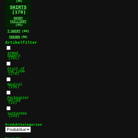
(58)
SHIRTS
(178)
SHIRT
TAILLIERT
(59)
T-SHIRT
(60)
TASCHEN
(58)
Artikelfilter
armed
papers
(191)
Fruit of
the Loom
(178)
Neutral
(235)
Packpapier
Verlag
(15)
syntax666
(243)
Produktkategorien