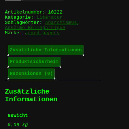
ist
Ordnung
-
Artikelnummer:
10222
Anselme
Kategorie:
Literatur
Bellegarrigue
Schlagwörter:
Anarchismus
,
Menge
Anselme Bellegarrigue
Marke:
armed papers
Zusätzliche Informationen
Produktsicherheit
Rezensionen (0)
Zusätzliche
Informationen
Gewicht
0,06 kg