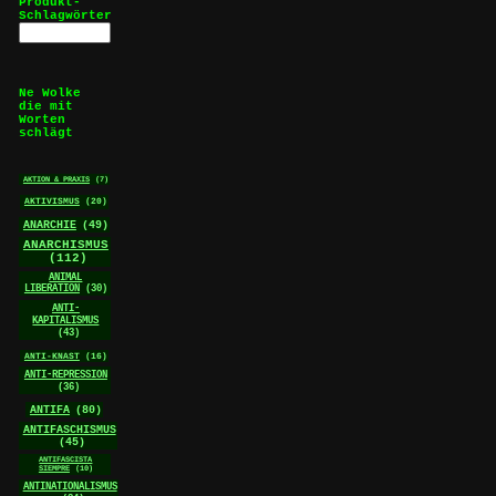
Produkt-
Schlagwörter
Ne Wolke
die mit
Worten
schlägt
AKTION & PRAXIS
(7)
AKTIVISMUS
(20)
ANARCHIE
(49)
ANARCHISMUS
(112)
ANIMAL
LIBERATION
(30)
ANTI-
KAPITALISMUS
(43)
ANTI-KNAST
(16)
ANTI-REPRESSION
(36)
ANTIFA
(80)
ANTIFASCHISMUS
(45)
ANTIFASCISTA
SIEMPRE
(10)
ANTINATIONALISMUS