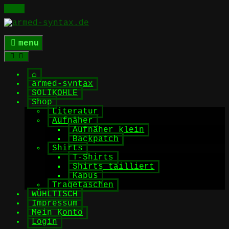
Skip
to
content
menu
⌂
armed-syntax
SOLIKOHLE
Shop
Literatur
Aufnäher
Aufnäher klein
Backpatch
Shirts
T-Shirts
Shirts tailliert
Kapus
Tragetaschen
WÜHLTISCH
Impressum
Mein Konto
Login