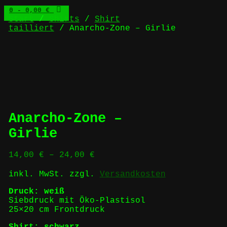
0
- 0,00 €
Start
/
Shirts
/
Shirt
tailliert
/ Anarcho-Zone – Girlie
Anarcho-Zone –
Girlie
14,00
€
–
24,00
€
inkl. MwSt.
zzgl.
Versandkosten
Druck: weiß
Siebdruck mit Öko-Plastisol
25×20 cm Frontdruck
Shirt: schwarz