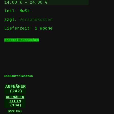
auf
14,00
€
–
24,00
€
der
inkl. MwSt.
Produktseite
gewählt
zzgl.
Versandkosten
werden
Lieferzeit:
1 Woche
Dieses
erstmal aussuchen
Produkt
weist
mehrere
Varianten
auf.
Die
Optionen
können
Einkaufsnieschen
auf
der
AUFNÄHER
Produktseite
(242)
gewählt
werden
AUFNÄHER
KLEIN
(184)
KAPU
(59)