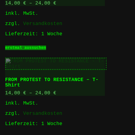
Optionen
14,00
€
–
24,00
€
können
inkl. MwSt.
auf
der
zzgl.
Versandkosten
Produktseite
gewählt
Lieferzeit:
1 Woche
werden
Dieses
erstmal aussuchen
Produkt
weist
mehrere
Varianten
auf.
Die
FROM PROTEST TO RESISTANCE – T-
Optionen
Shirt
können
auf
14,00
€
–
24,00
€
der
inkl. MwSt.
Produktseite
gewählt
zzgl.
Versandkosten
werden
Lieferzeit:
1 Woche
Dieses