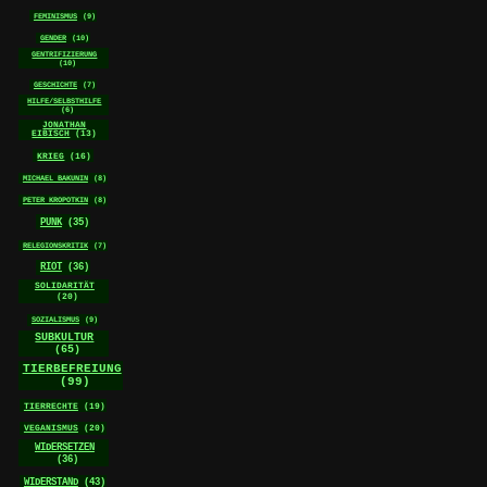
FEMINISMUS
(9)
GENDER
(10)
GENTRIFIZIERUNG
(10)
GESCHICHTE
(7)
HILFE/SELBSTHILFE
(6)
JONATHAN
EIBISCH
(13)
KRIEG
(16)
MICHAEL BAKUNIN
(8)
PETER KROPOTKIN
(8)
PUNK
(35)
RELEGIONSKRITIK
(7)
RIOT
(36)
SOLIDARITÄT
(20)
SOZIALISMUS
(9)
SUBKULTUR
(65)
TIERBEFREIUNG
(99)
TIERRECHTE
(19)
VEGANISMUS
(20)
WIDERSETZEN
(36)
WIDERSTAND
(43)