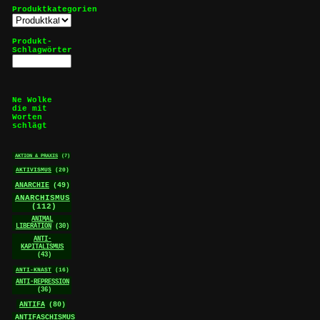
Produktkategorien
Produkt-
Schlagwörter
Ne Wolke
die mit
Worten
schlägt
AKTION & PRAXIS
(7)
AKTIVISMUS
(20)
ANARCHIE
(49)
ANARCHISMUS
(112)
ANIMAL
LIBERATION
(30)
ANTI-
KAPITALISMUS
(43)
ANTI-KNAST
(16)
ANTI-REPRESSION
(36)
ANTIFA
(80)
ANTIFASCHISMUS