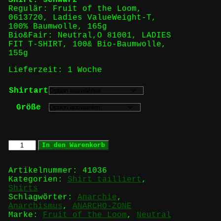
Regulär: Fruit of the Loom,
0613720, Ladies ValueWeight-T,
100% Baumwolle, 165g
Bio&Fair: Neutral,O 81001, LADIES
FIT T-SHIRT, 100& Bio-Baumwolle,
155g
Lieferzeit:
1 Woche
Shirtart
Größe
Anarcho-
In den Warenkorb
Zone
-
Girlie
Artikelnummer:
41036
Menge
Kategorien:
Shirt tailliert
,
Shirts
Schlagwörter:
Anarchie
,
Anarchismus
,
ANARCHO-ZONE
Marke:
Fruit of the Loom
,
Neutral