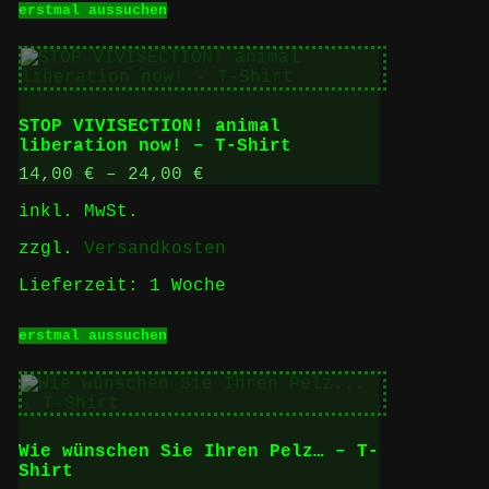
erstmal aussuchen
Produkt
weist
mehrere
Varianten
auf.
Die
STOP VIVISECTION! animal
Optionen
liberation now! – T-Shirt
können
auf
14,00
€
–
24,00
€
der
inkl. MwSt.
Produktseite
gewählt
zzgl.
Versandkosten
werden
Lieferzeit:
1 Woche
Dieses
erstmal aussuchen
Produkt
weist
mehrere
Varianten
auf.
Die
Wie wünschen Sie Ihren Pelz… – T-
Optionen
Shirt
können