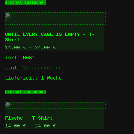
erstmal aussuchen
Produkt
weist
mehrere
Varianten
auf.
Die
UNTIL EVERY CAGE IS EMPTY – T-
Optionen
Shirt
können
auf
14,00
€
–
24,00
€
der
inkl. MwSt.
Produktseite
gewählt
zzgl.
Versandkosten
werden
Lieferzeit:
1 Woche
Dieses
erstmal aussuchen
Produkt
weist
mehrere
Varianten
auf.
Fische – T-Shirt
Die
Optionen
14,00
€
–
24,00
€
können