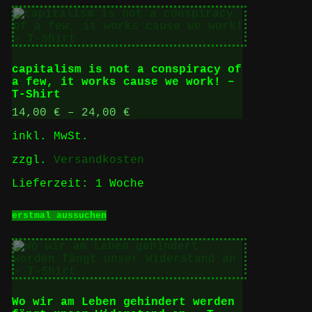
mehrere
Varianten
auf.
Die
Optionen
capitalism is not a conspiracy of
können
a few, it works cause we work! –
auf
T-Shirt
der
Produktseite
14,00
€
–
24,00
€
gewählt
inkl. MwSt.
werden
zzgl.
Versandkosten
Lieferzeit:
1 Woche
Dieses
erstmal aussuchen
Produkt
weist
mehrere
Varianten
auf.
Die
Optionen
Wo wir am Leben gehindert werden
können