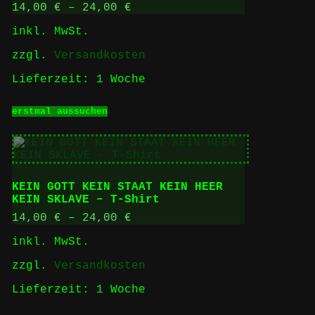
auf
14,00
€
–
24,00
€
der
inkl. MwSt.
Produktseite
gewählt
zzgl.
Versandkosten
werden
Lieferzeit:
1 Woche
Dieses
erstmal aussuchen
Produkt
weist
mehrere
Varianten
auf.
Die
KEIN GOTT KEIN STAAT KEIN HEER
Optionen
KEIN SKLAVE – T-Shirt
können
auf
14,00
€
–
24,00
€
der
inkl. MwSt.
Produktseite
gewählt
zzgl.
Versandkosten
werden
Lieferzeit:
1 Woche
Dieses