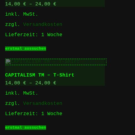
Optionen
14,00
€
–
24,00
€
können
inkl. MwSt.
auf
der
zzgl.
Versandkosten
Produktseite
gewählt
Lieferzeit:
1 Woche
werden
Dieses
erstmal aussuchen
Produkt
weist
mehrere
Varianten
auf.
CAPITALISM TM – T-Shirt
Die
Optionen
14,00
€
–
24,00
€
können
inkl. MwSt.
auf
der
zzgl.
Versandkosten
Produktseite
gewählt
Lieferzeit:
1 Woche
werden
Dieses
erstmal aussuchen
Produkt
weist