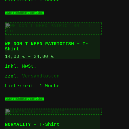
Lieferzeit:
1 Woche
Dieses
erstmal aussuchen
Produkt
weist
mehrere
Varianten
auf.
Die
WE DON´T NEED PATRIOTISM – T-
Optionen
Shirt
können
auf
14,00
€
–
24,00
€
der
inkl. MwSt.
Produktseite
gewählt
zzgl.
Versandkosten
werden
Lieferzeit:
1 Woche
Dieses
erstmal aussuchen
Produkt
weist
mehrere
Varianten
auf.
NORMALITY – T-Shirt
Die