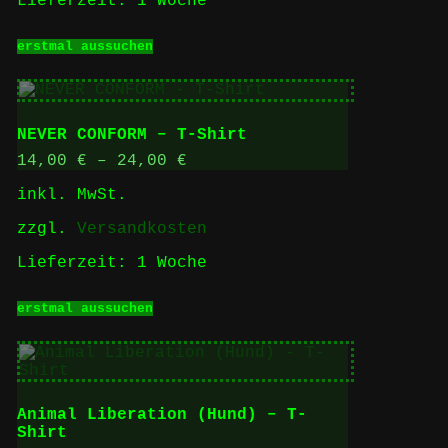
Lieferzeit:
1 Woche
Dieses
erstmal aussuchen
Produkt
weist
mehrere
Varianten
auf.
NEVER CONFORM – T-Shirt
Die
Optionen
14,00
€
–
24,00
€
können
inkl. MwSt.
auf
der
zzgl.
Versandkosten
Produktseite
gewählt
Lieferzeit:
1 Woche
werden
Dieses
erstmal aussuchen
Produkt
weist
mehrere
Varianten
auf.
Die
Animal Liberation (Hund) – T-
Optionen
Shirt
können