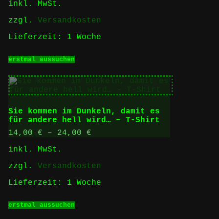
inkl. MwSt.
auf
der
zzgl.
Versandkosten
Produktseite
gewählt
Lieferzeit:
1 Woche
werden
Dieses
erstmal aussuchen
Produkt
weist
mehrere
Varianten
auf.
Die
Sie kommen im Dunkeln, damit es
Optionen
für andere hell wird… – T-Shirt
können
auf
14,00
€
–
24,00
€
der
inkl. MwSt.
Produktseite
gewählt
zzgl.
Versandkosten
werden
Lieferzeit:
1 Woche
Dieses
erstmal aussuchen
Produkt
weist