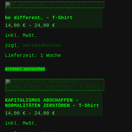
mehrere
Varianten
auf.
be different… – T-Shirt
Die
Optionen
14,00
€
–
24,00
€
können
inkl. MwSt.
auf
der
zzgl.
Versandkosten
Produktseite
gewählt
Lieferzeit:
1 Woche
werden
Dieses
erstmal aussuchen
Produkt
weist
mehrere
Varianten
auf.
Die
KAPITALISMUS ABSCHAFFEN –
Optionen
NORMALITÄTEN ZERSTÖREN – T-Shirt
können
auf
14,00
€
–
24,00
€
der
inkl. MwSt.
Produktseite
gewählt