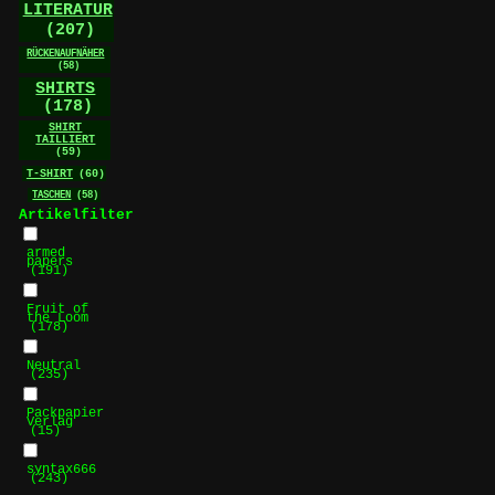
LITERATUR
(207)
RÜCKENAUFNÄHER
(58)
SHIRTS
(178)
SHIRT
TAILLIERT
(59)
T-SHIRT
(60)
TASCHEN
(58)
Artikelfilter
armed
papers
(191)
Fruit of
the Loom
(178)
Neutral
(235)
Packpapier
Verlag
(15)
syntax666
(243)