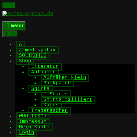
Skip
to
content
menu
⌂
armed-syntax
SOLIKOHLE
Shop
Literatur
Aufnäher
Aufnäher klein
Backpatch
Shirts
T-Shirts
Shirts tailliert
Kapus
Tragetaschen
WÜHLTISCH
Impressum
Mein Konto
Login