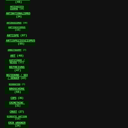
(45)
ANTIFASCISTA
SIEMPRE
(10)
ANTINATIONALISMUS
(34)
ANTIRASSISMUS
(10)
ANTISEXISMUS
(15)
ANTISPE
(87)
ANTISPEZIESZISMUS
(55)
ARBEITSKAMPF
(7)
ART
(48)
AUFSTÄNDE /
REVOS
(11)
BEFREIUNG
(47)
BEZIEHUNG / SEX
/ GENDER
(22)
BIOGRAFIEN
(7)
BROSCHÜRE
(55)
COPS
(36)
CRIMETHINC.
(31)
CRUST
(27)
DIREKTE AKTION
(12)
ERIK DROOKER
(24)