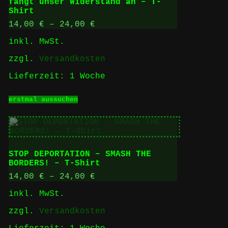
fängt unser Widerstand an – T-
auf
Shirt
der
Produktseite
14,00
€
–
24,00
€
gewählt
inkl. MwSt.
werden
zzgl.
Versandkosten
Lieferzeit:
1 Woche
Dieses
erstmal aussuchen
Produkt
weist
mehrere
Varianten
auf.
Die
STOP DEPORTATION – SMASH THE
Optionen
BORDERS! – T-Shirt
können
auf
14,00
€
–
24,00
€
der
inkl. MwSt.
Produktseite
gewählt
zzgl.
Versandkosten
werden