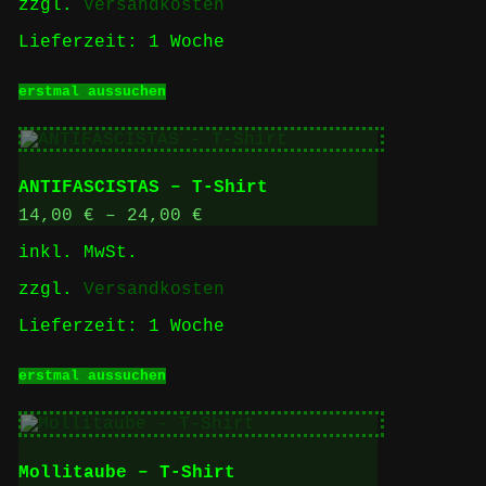
zzgl.
Versandkosten
werden
Lieferzeit:
1 Woche
Dieses
erstmal aussuchen
Produkt
weist
mehrere
Varianten
auf.
ANTIFASCISTAS – T-Shirt
Die
Optionen
14,00
€
–
24,00
€
können
inkl. MwSt.
auf
der
zzgl.
Versandkosten
Produktseite
gewählt
Lieferzeit:
1 Woche
werden
Dieses
erstmal aussuchen
Produkt
weist
mehrere
Varianten
auf.
Mollitaube – T-Shirt
Die