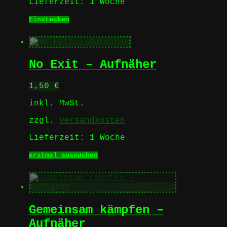
werden
Lieferzeit:
1 Woche
Einstecken
No Exit – Aufnäher
1,50
€
inkl. MwSt.
zzgl.
Versandkosten
Lieferzeit:
1 Woche
Dieses
erstmal aussuchen
Produkt
weist
mehrere
Varianten
auf.
Gemeinsam kämpfen –
Die
Optionen
Aufnäher