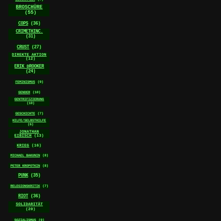
BROSCHÜRE
(55)
COPS
(36)
CRIMETHINC.
(31)
CRUST
(27)
DIREKTE AKTION
(12)
ERIK DROOKER
(24)
FEMINISMUS
(9)
GENDER
(10)
GENTRIFIZIERUNG
(10)
GESCHICHTE
(7)
HILFE/SELBSTHILFE
(6)
JONATHAN
EIBISCH
(13)
KRIEG
(16)
MICHAEL BAKUNIN
(8)
PETER KROPOTKIN
(8)
PUNK
(35)
RELEGIONSKRITIK
(7)
RIOT
(36)
SOLIDARITÄT
(20)
SOZIALISMUS
(9)