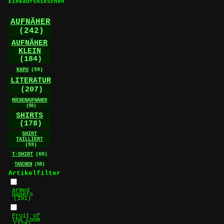
können
Einkaufsnieschen
auf
der
AUFNÄHER
Produktseite
(242)
gewählt
AUFNÄHER
werden
KLEIN
(184)
KAPU
(59)
LITERATUR
(207)
RÜCKENAUFNÄHER
(58)
SHIRTS
(178)
SHIRT
TAILLIERT
(59)
T-SHIRT
(60)
TASCHEN
(58)
Artikelfilter
armed
papers
(191)
Fruit of
the Loom
(178)