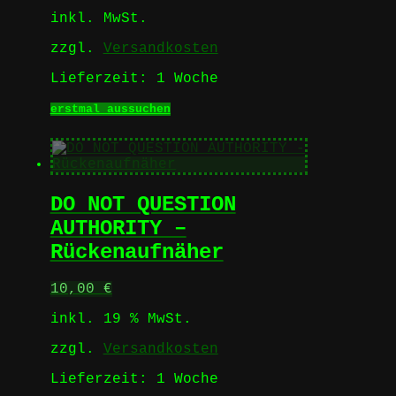
werden
inkl. MwSt.
zzgl.
Versandkosten
Lieferzeit:
1 Woche
Dieses
erstmal aussuchen
Produkt
weist
mehrere
Varianten
auf.
DO NOT QUESTION
Die
Optionen
AUTHORITY –
können
Rückenaufnäher
auf
der
Produktseite
10,00
€
gewählt
werden
inkl. 19 % MwSt.
zzgl.
Versandkosten
Lieferzeit:
1 Woche