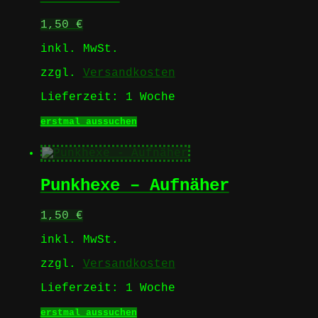
können
auf
1,50
€
der
Produktseite
inkl. MwSt.
gewählt
werden
zzgl.
Versandkosten
Lieferzeit:
1 Woche
Dieses
erstmal aussuchen
Produkt
weist
mehrere
Varianten
Punkhexe – Aufnäher
auf.
Die
Optionen
1,50
€
können
auf
inkl. MwSt.
der
Produktseite
zzgl.
Versandkosten
gewählt
werden
Lieferzeit:
1 Woche
Dieses
erstmal aussuchen