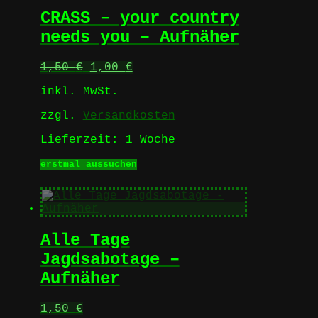
Die
CRASS – your country
Optionen
können
needs you – Aufnäher
auf
der
Ursprünglicher
Aktueller
1,50
€
1,00
€
Produktseite
Preis
Preis
gewählt
inkl. MwSt.
war:
ist:
werden
1,50 €
1,00 €.
zzgl.
Versandkosten
Lieferzeit:
1 Woche
Dieses
erstmal aussuchen
Produkt
weist
mehrere
Varianten
auf.
Alle Tage
Die
Optionen
Jagdsabotage –
können
Aufnäher
auf
der
Produktseite
1,50
€
gewählt