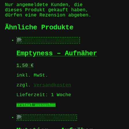
Nur angemeldete Kunden, die
dieses Produkt gekauft haben,
dürfen eine Rezension abgeben.
Ähnliche Produkte
Emptyness – Aufnäher
1,50
€
inkl. MwSt.
zzgl.
Versandkosten
Lieferzeit:
1 Woche
Dieses
erstmal aussuchen
Produkt
weist
mehrere
Varianten