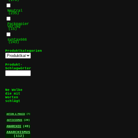
Neutral
(235)
Packpapier
Verlag
(15)
syntax666
(243)
Produktkategorien
Produkt-
Schlagwörter
Ne Wolke
die mit
Worten
schlägt
AKTION & PRAXIS
(7)
AKTIVISMUS
(20)
ANARCHIE
(49)
ANARCHISMUS
(112)