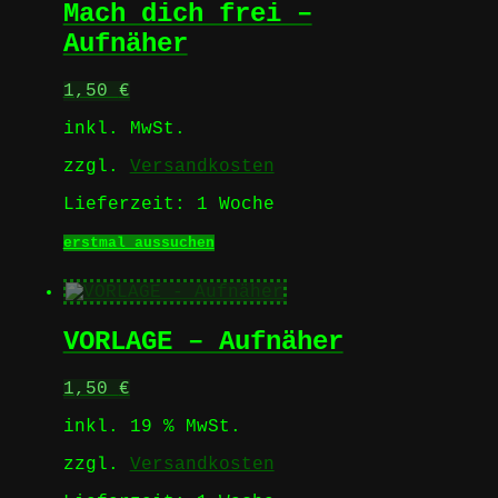
Mach dich frei –
auf.
Die
Aufnäher
Optionen
können
1,50
€
auf
der
inkl. MwSt.
Produktseite
gewählt
zzgl.
Versandkosten
werden
Lieferzeit:
1 Woche
Dieses
erstmal aussuchen
Produkt
weist
mehrere
Varianten
VORLAGE – Aufnäher
auf.
Die
Optionen
1,50
€
können
auf
inkl. 19 % MwSt.
der
Produktseite
zzgl.
Versandkosten
gewählt