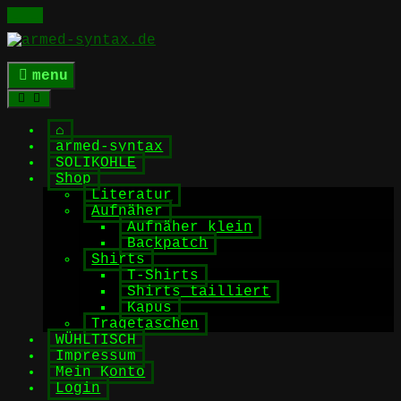
Skip
to
content
menu
⌂
armed-syntax
SOLIKOHLE
Shop
Literatur
Aufnäher
Aufnäher klein
Backpatch
Shirts
T-Shirts
Shirts tailliert
Kapus
Tragetaschen
WÜHLTISCH
Impressum
Mein Konto
Login