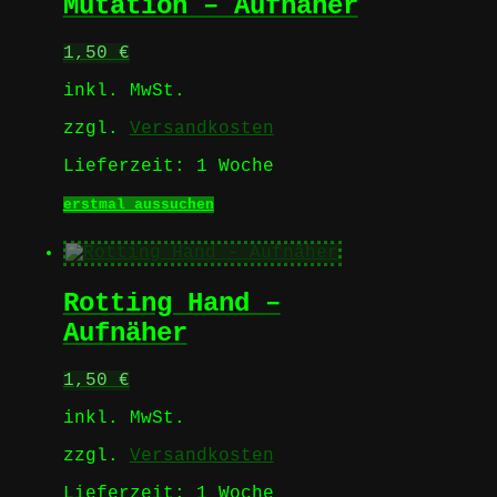
Mutation – Aufnäher
auf.
Die
Optionen
1,50
€
können
auf
inkl. MwSt.
der
Produktseite
zzgl.
Versandkosten
gewählt
werden
Lieferzeit:
1 Woche
Dieses
erstmal aussuchen
Produkt
weist
mehrere
Varianten
Rotting Hand –
auf.
Die
Aufnäher
Optionen
können
1,50
€
auf
der
inkl. MwSt.
Produktseite
gewählt
zzgl.
Versandkosten
werden
Lieferzeit:
1 Woche