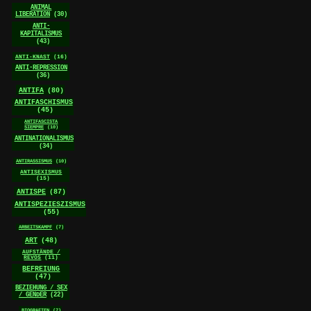
ANIMAL
LIBERATION
(30)
ANTI-
KAPITALISMUS
(43)
ANTI-KNAST
(16)
ANTI-REPRESSION
(36)
ANTIFA
(80)
ANTIFASCHISMUS
(45)
ANTIFASCISTA
SIEMPRE
(10)
ANTINATIONALISMUS
(34)
ANTIRASSISMUS
(10)
ANTISEXISMUS
(15)
ANTISPE
(87)
ANTISPEZIESZISMUS
(55)
ARBEITSKAMPF
(7)
ART
(48)
AUFSTÄNDE /
REVOS
(11)
BEFREIUNG
(47)
BEZIEHUNG / SEX
/ GENDER
(22)
BIOGRAFIEN
(7)