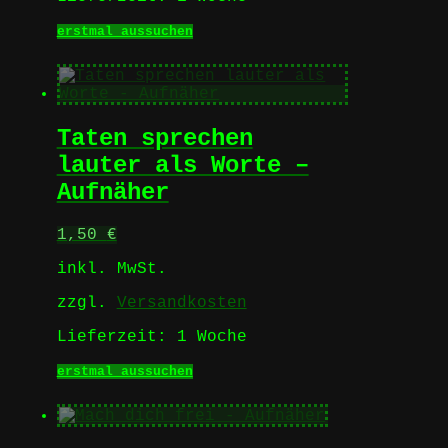
Dieses
erstmal aussuchen
Produkt
weist
mehrere
Varianten
auf.
Taten sprechen
Die
Optionen
lauter als Worte –
können
Aufnäher
auf
der
Produktseite
1,50
€
gewählt
werden
inkl. MwSt.
zzgl.
Versandkosten
Lieferzeit:
1 Woche
Dieses
erstmal aussuchen
Produkt
weist
mehrere
Varianten