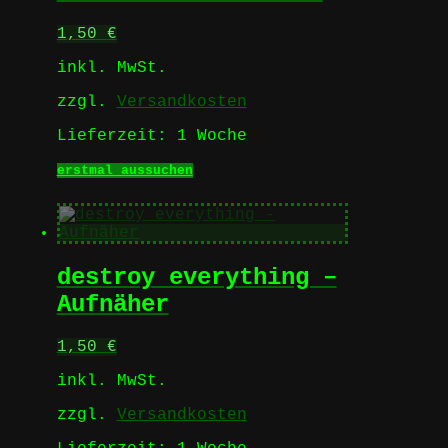
auf
1,50
€
der
Produktseite
inkl. MwSt.
gewählt
werden
zzgl.
Versandkosten
Lieferzeit:
1 Woche
Dieses
erstmal aussuchen
Produkt
weist
mehrere
Varianten
auf.
destroy everything –
Die
Optionen
Aufnäher
können
auf
1,50
€
der
Produktseite
inkl. MwSt.
gewählt
werden
zzgl.
Versandkosten