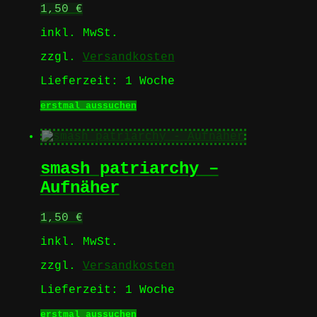
1,50
€
der
Produktseite
inkl. MwSt.
gewählt
werden
zzgl.
Versandkosten
Lieferzeit:
1 Woche
Dieses
erstmal aussuchen
Produkt
weist
mehrere
Varianten
smash patriarchy –
auf.
Die
Aufnäher
Optionen
können
1,50
€
auf
der
inkl. MwSt.
Produktseite
gewählt
zzgl.
Versandkosten
werden
Lieferzeit:
1 Woche
Dieses
erstmal aussuchen