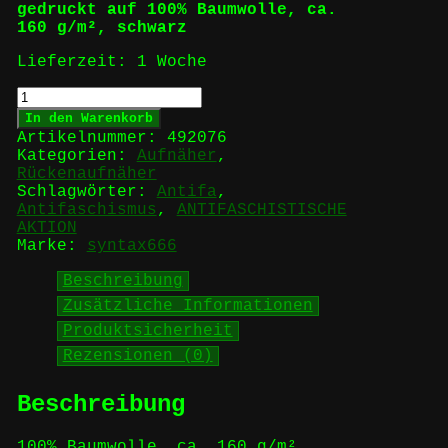
gedruckt auf 100% Baumwolle, ca.
160 g/m², schwarz
Lieferzeit:
1 Woche
ANTIFASCHISTISCHE
AKTION
In den Warenkorb
(schwarz/schwarz)
Artikelnummer:
492076
-
Kategorien:
Aufnäher
,
Rückenaufnäher
Rückenaufnäher
Menge
Schlagwörter:
Antifa
,
Antifaschismus
,
ANTIFASCHISTISCHE
AKTION
Marke:
syntax666
Beschreibung
Zusätzliche Informationen
Produktsicherheit
Rezensionen (0)
Beschreibung
100% Baumwolle, ca. 160 g/m²,