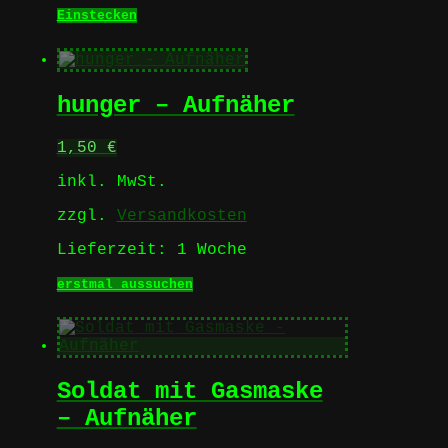
Einstecken
hunger – Aufnäher
1,50
€
inkl. MwSt.
zzgl.
Versandkosten
Lieferzeit:
1 Woche
Dieses
erstmal aussuchen
Produkt
weist
mehrere
Varianten
auf.
Soldat mit Gasmaske
Die
Optionen
– Aufnäher
können
auf