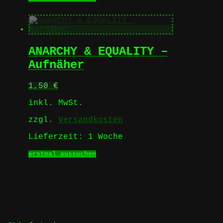
Produkt
weist
mehrere
Varianten
auf.
ANARCHY & EQUALITY –
Die
Optionen
Aufnäher
können
auf
1,50
€
der
Produktseite
inkl. MwSt.
gewählt
werden
zzgl.
Versandkosten
Lieferzeit:
1 Woche
Dieses
erstmal aussuchen
Produkt
weist
mehrere
Varianten
auf.
Die
Optionen