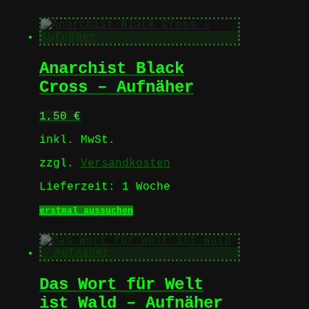
Produkt
weist
mehrere
Varianten
auf.
Anarchist Black
Die
Optionen
Cross – Aufnäher
können
auf
1,50
€
der
Produktseite
inkl. MwSt.
gewählt
werden
zzgl.
Versandkosten
Lieferzeit:
1 Woche
Dieses
erstmal aussuchen
Produkt
weist
mehrere
Varianten
auf.
Das Wort für Welt
Die
Optionen
ist Wald – Aufnäher
können