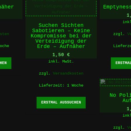
näher
Emptynes
1
ink
Suchen Sichten
Sabotieren – Keine
sten
zzgl.
V
Kompromisse bei der
Verteidigung der
oche
Erde – Aufnäher
Liefer
1,50
€
Dieses
inkl. MwSt.
HEN
ERSTMA
Produkt
weist
zzgl.
Versandkosten
mehrere
Varianten
Lieferzeit:
1 Woche
auf.
Die
No Pol
Dieses
Au
Optionen
ERSTMAL AUSSUCHEN
Produkt
können
1
weist
auf
mehrere
ink
der
Varianten
Produktseite
zzgl.
V
auf.