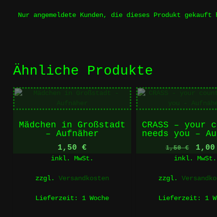
Nur angemeldete Kunden, die dieses Produkt gekauft 
Ähnliche Produkte
Mädchen in Großstadt
CRASS – your c
– Aufnäher
needs you – Au
Ursp
1,50
€
1,0
1,50
€
inkl. MwSt.
inkl. MwSt.
Prei
war:
zzgl.
Versandkosten
zzgl.
Versandko
1,50
Lieferzeit:
1 Woche
Lieferzeit:
1 W