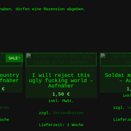
haben, dürfen eine Rezension abgeben.
SALE!
ountry
I will reject this
Soldat m
fnäher
ugly fucking world –
– A
Aufnäher
rünglicher
Aktueller
0
€
1
1,50
€
s
Preis
ink
inkl. MwSt.
ist:
sten
zzgl.
V
 €
1,00 €.
zzgl.
Versandkosten
oche
Liefer
Lieferzeit:
1 Woche