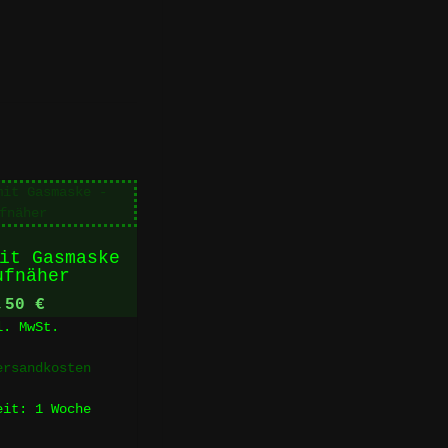
it Gasmaske
ufnäher
,50
€
l. MwSt.
ersandkosten
zeit:
1 Woche