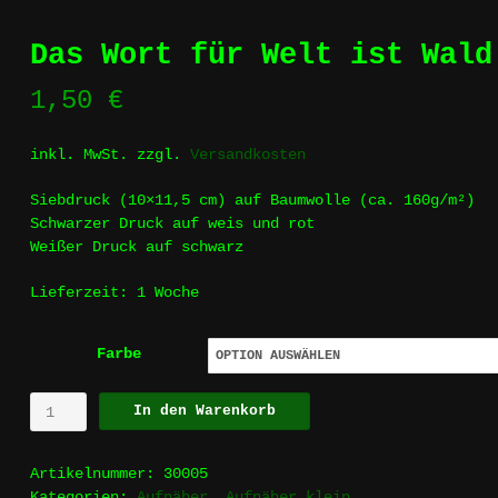
Das Wort für Welt ist Wald
1,50
€
inkl. MwSt.
zzgl.
Versandkosten
Siebdruck (10×11,5 cm) auf Baumwolle (ca. 160g/m²)
Schwarzer Druck auf weis und rot
Weißer Druck auf schwarz
Lieferzeit:
1 Woche
Farbe
Das
In den Warenkorb
Wort
für
Artikelnummer:
30005
Welt
Kategorien:
Aufnäher
,
Aufnäher klein