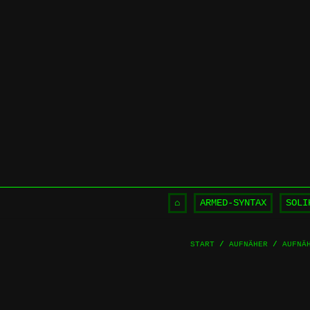
Skip
to
content
⌂
ARMED-SYNTAX
SOLI
START
/
AUFNÄHER
/
AUFNÄ