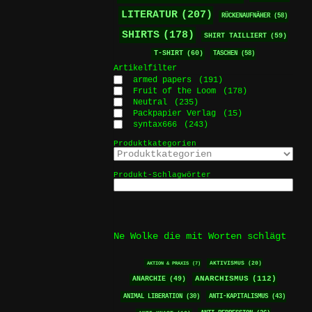
LITERATUR
(207)
RÜCKENAUFNÄHER
(58)
SHIRTS
(178)
SHIRT TAILLIERT
(59)
T-SHIRT
(60)
TASCHEN
(58)
Artikelfilter
armed papers
(191)
Fruit of the Loom
(178)
Neutral
(235)
Packpapier Verlag
(15)
syntax666
(243)
Produktkategorien
Produkt-Schlagwörter
Ne Wolke die mit Worten schlägt
AKTIVISMUS
(20)
AKTION & PRAXIS
(7)
ANARCHISMUS
(112)
ANARCHIE
(49)
ANTI-KAPITALISMUS
(43)
ANIMAL LIBERATION
(30)