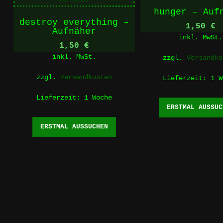
hunger – Auf
destroy everything –
1,50
€
Aufnäher
inkl. MwSt.
1,50
€
inkl. MwSt.
zzgl.
Versandko
zzgl.
Versandkosten
Lieferzeit:
1 W
Lieferzeit:
1 Woche
ERSTMAL AUSSUC
Dieses
ERSTMAL AUSSUCHEN
Produkt
weist
mehrere
Varianten
auf.
Die
Optionen
können
auf
der