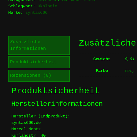
Schlagwort:
Ökologie
ist
Marke:
syntax666
Wald
-
Aufnäher
Menge
Zusätzliche
Zusätzliche
Informationen
Gewicht
0,01
Produktsicherheit
Farbe
rot
Rezensionen (0)
Produktsicherheit
Herstellerinformationen
Hersteller (Endprodukt):
syntax666.de
Marcel Mentz
Kurlandstr. 40