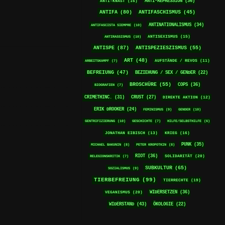
ANTI-REPRESSION
(36)
ANTI-KNAST
(16)
ANTIFA
(80)
ANTIFASCHISMUS
(45)
ANTINATIONALISMUS
(34)
ANTIFASCISTA SIEMPRE
(10)
ANTISEXISMUS
(15)
ANTIRASSISMUS
(10)
ANTISPE
(87)
ANTISPEZIESZISMUS
(55)
ART
(48)
ARBEITSKAMPF
(7)
AUFSTÄNDE / REVOS
(11)
BEFREIUNG
(47)
BEZIEHUNG / SEX / GENDER
(22)
BROSCHÜRE
(55)
COPS
(36)
BIOGRAFIEN
(7)
CRIMETHINC.
(31)
CRUST
(27)
DIREKTE AKTION
(12)
ERIK DROOKER
(24)
FEMINISMUS
(9)
GENDER
(10)
GENTRIFIZIERUNG
(10)
GESCHICHTE
(7)
HILFE/SELBSTHILFE
(6)
KRIEG
(16)
JONATHAN EIBISCH
(13)
PUNK
(35)
MICHAEL BAKUNIN
(8)
PETER KROPOTKIN
(8)
RIOT
(36)
SOLIDARITÄT
(20)
RELEGIONSKRITIK
(7)
SUBKULTUR
(65)
SOZIALISMUS
(9)
TIERBEFREIUNG
(99)
TIERRECHTE
(19)
WIDERSETZEN
(36)
VEGANISMUS
(20)
WIDERSTAND
(43)
ÖKOLOGIE
(22)