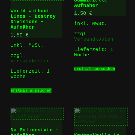
Gummiezelle –
können
Aufnäher
auf
World without
der
1,50
€
Lines – Destroy
Produk
Divisions –
gewähl
inkl. MwSt.
Aufnäher
werden
zzgl.
1,50
€
Versandkosten
inkl. MwSt.
Lieferzeit:
1
Woche
zzgl.
Versandkosten
Dieses
erstmal aussuchen
Produk
Lieferzeit:
1
weist
Woche
mehrer
Dieses
Varian
erstmal aussuchen
Produkt
auf.
weist
Die
mehrere
Option
Varianten
können
auf.
auf
Die
der
Optionen
Produk
No Policestate –
können
gewähl