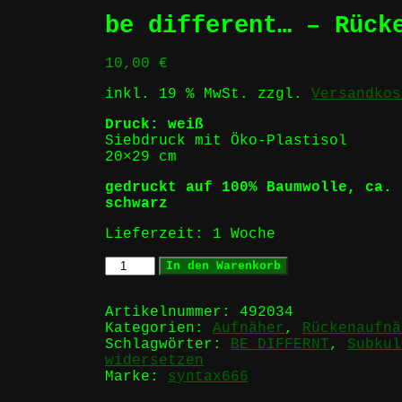
be different… – Rück
10,00
€
inkl. 19 % MwSt.
zzgl.
Versandkos
Druck: weiß
Siebdruck mit Öko-Plastisol
20×29 cm
gedruckt auf 100% Baumwolle, ca. 
schwarz
Lieferzeit:
1 Woche
be
In den Warenkorb
different...
-
Rückenaufnäher
Artikelnummer:
492034
Menge
Kategorien:
Aufnäher
,
Rückenaufnä
Schlagwörter:
BE DIFFERNT
,
Subkul
widersetzen
Marke:
syntax666