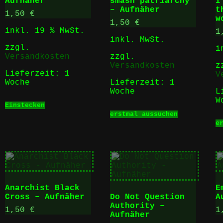
Aufnäher
smash patriarchy
I
werden
– Aufnäher
t
1,50
€
w
1,50
€
inkl. 19 % MwSt.
1
inkl. MwSt.
zzgl.
i
Versandkosten
zzgl.
Versandkosten
z
Lieferzeit:
1
V
Woche
Lieferzeit:
1
Woche
L
W
Einstecken
Dieses
erstmal aussuchen
Produkt
e
t
weist
mehrere
e
Varianten
ten
auf.
Die
Optionen
en
können
Anarchist Black
E
auf
Cross – Aufnäher
Do Not Question
A
der
Authority –
Produktse
1,50
€
1
Aufnäher
tseite
gewählt