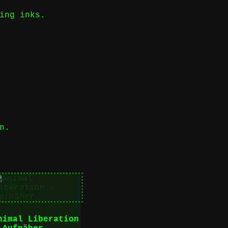
ing inks.
n.
nimal Liberation