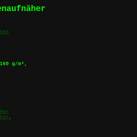
enaufnäher
ten
160 g/m²,
her
tur
,