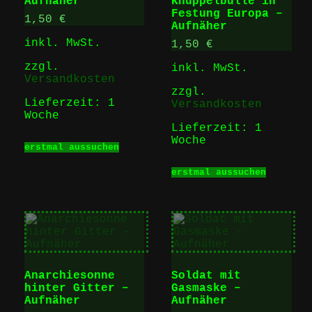
Aufnäher
Knüppelbulle in
auf
werden
Festung Europa –
der
1,50
€
Aufnäher
Produktseite
gewählt
inkl. MwSt.
1,50
€
werden
zzgl.
inkl. MwSt.
Versandkosten
zzgl.
Lieferzeit:
1
Versandkosten
Woche
Lieferzeit:
1
Dieses
Woche
erstmal aussuchen
Produkt
weist
Dieses
erstmal aussuchen
mehrere
Produk
Varianten
weist
auf.
mehrer
Die
Varian
Optionen
auf.
können
Die
auf
Option
der
können
Anarchiesonne
Soldat mit
Produktseite
auf
hinter Gitter –
Gasmaske –
gewählt
der
Aufnäher
Aufnäher
werden
Produk