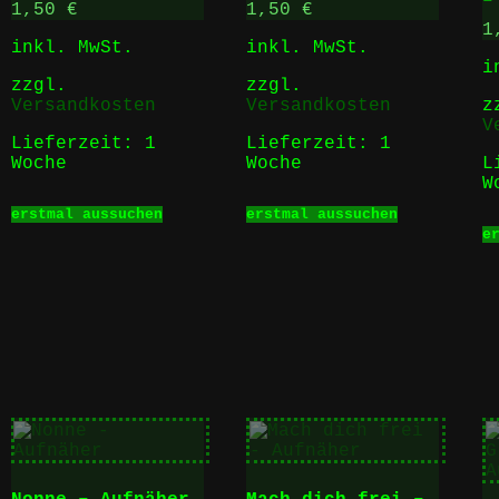
–
1,50
€
1,50
€
1
inkl. MwSt.
inkl. MwSt.
i
zzgl.
zzgl.
Versandkosten
Versandkosten
z
V
Lieferzeit:
1
Lieferzeit:
1
Woche
Woche
L
W
Dieses
Dieses
erstmal aussuchen
erstmal aussuchen
Produkt
Produkt
e
weist
weist
mehrere
mehrere
Varianten
Varianten
auf.
auf.
Die
Die
Optionen
Optionen
t
können
können
auf
auf
e
der
der
ten
Produktseite
Produktse
gewählt
gewählt
werden
werden
en