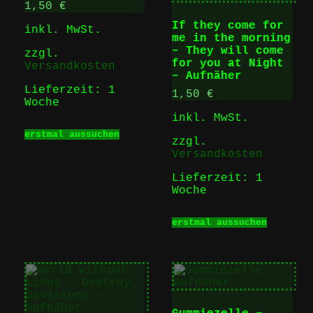
1,50
€
If they come for
inkl. MwSt.
me in the morning
– They will come
zzgl.
for you at Night
Versandkosten
– Aufnäher
Lieferzeit:
1
1,50
€
Woche
inkl. MwSt.
Dieses
erstmal aussuchen
Produkt
zzgl.
weist
Versandkosten
mehrere
Varianten
Lieferzeit:
1
auf.
Woche
Die
Optionen
Dieses
erstmal aussuchen
können
Produk
auf
weist
der
mehrer
Produktseite
Varian
gewählt
auf.
werden
Die
Option