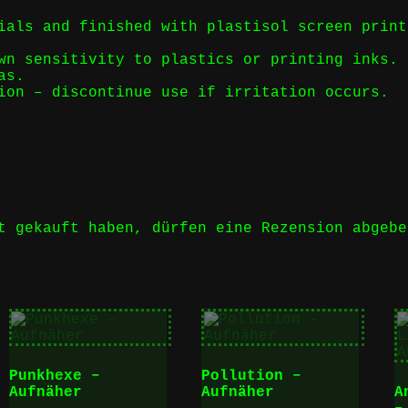
ials and finished with plastisol screen print
wn sensitivity to plastics or printing inks.
as.
ion – discontinue use if irritation occurs.
t gekauft haben, dürfen eine Rezension abgebe
Punkhexe –
Pollution –
Aufnäher
Aufnäher
A