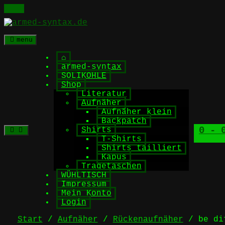
Skip
to
content
menu
⌂
armed-syntax
SOLIKOHLE
Shop
Literatur
Aufnäher
Aufnäher klein
Backpatch
0
- 0
Shirts
T-Shirts
Shirts tailliert
Kapus
Tragetaschen
WÜHLTISCH
Impressum
Mein Konto
Login
Start
/
Aufnäher
/
Rückenaufnäher
/ be dif