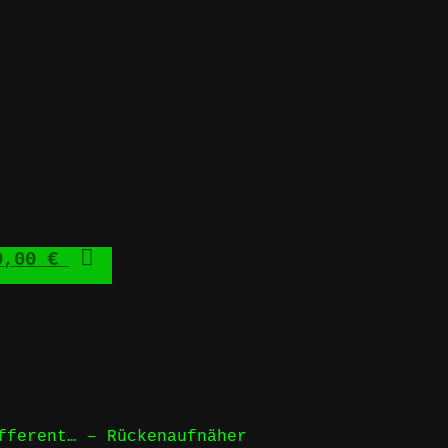
,00 €
ferent… – Rückenaufnäher