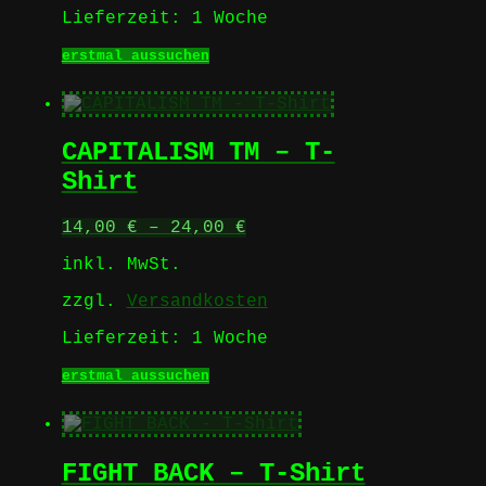
Lieferzeit:
1 Woche
Dieses
erstmal aussuchen
Produkt
weist
mehrere
Varianten
CAPITALISM TM – T-
auf.
Die
Shirt
Optionen
können
14,00
€
–
24,00
€
auf
der
inkl. MwSt.
Produktseite
gewählt
zzgl.
Versandkosten
werden
Lieferzeit:
1 Woche
Dieses
erstmal aussuchen
Produkt
weist
mehrere
Varianten
FIGHT BACK – T-Shirt
auf.