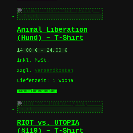
Produkt
weist
mehrere
Varianten
auf.
Animal Liberation
Die
Optionen
(Hund) – T-Shirt
können
auf
14,00
€
–
24,00
€
der
Produktseite
inkl. MwSt.
gewählt
werden
zzgl.
Versandkosten
Lieferzeit:
1 Woche
Dieses
erstmal aussuchen
Produkt
weist
mehrere
Varianten
auf.
RIOT vs. UTOPIA
Die
Optionen
(§119) – T-Shirt