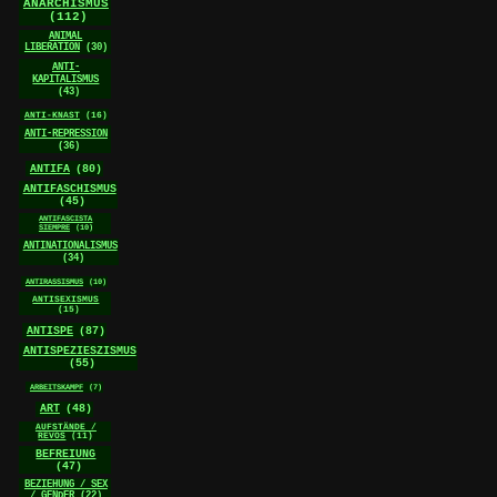
ANARCHISMUS
(112)
ANIMAL
LIBERATION
(30)
ANTI-
KAPITALISMUS
(43)
ANTI-KNAST
(16)
ANTI-REPRESSION
(36)
ANTIFA
(80)
ANTIFASCHISMUS
(45)
ANTIFASCISTA
SIEMPRE
(10)
ANTINATIONALISMUS
(34)
ANTIRASSISMUS
(10)
ANTISEXISMUS
(15)
ANTISPE
(87)
ANTISPEZIESZISMUS
(55)
ARBEITSKAMPF
(7)
ART
(48)
AUFSTÄNDE /
REVOS
(11)
BEFREIUNG
(47)
BEZIEHUNG / SEX
/ GENDER
(22)