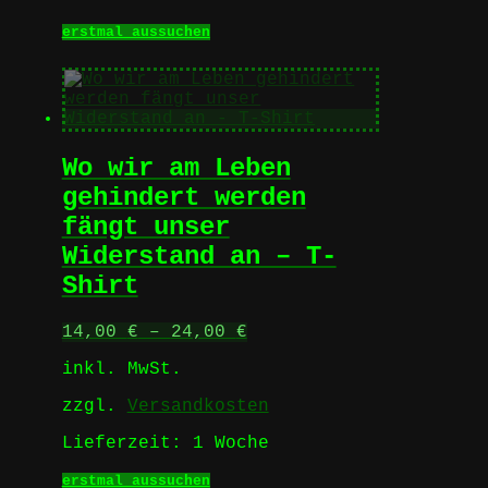
Dieses
erstmal aussuchen
Produkt
weist
mehrere
Varianten
auf.
Die
Wo wir am Leben
Optionen
können
gehindert werden
auf
fängt unser
der
Produktseite
Widerstand an – T-
gewählt
Shirt
werden
14,00
€
–
24,00
€
inkl. MwSt.
zzgl.
Versandkosten
Lieferzeit:
1 Woche
Dieses
erstmal aussuchen