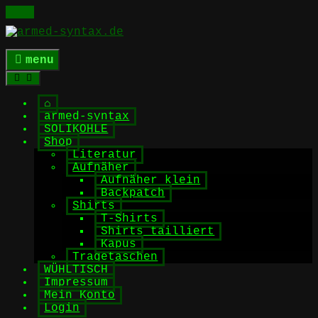
Skip
to
content
menu
⌂
armed-syntax
SOLIKOHLE
Shop
Literatur
Aufnäher
Aufnäher klein
Backpatch
Shirts
T-Shirts
Shirts tailliert
Kapus
Tragetaschen
WÜHLTISCH
Impressum
Mein Konto
Login