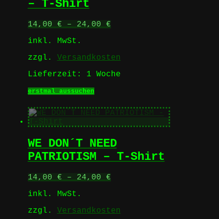
– T-Shirt
auf
der
Produktseite
14,00
€
–
24,00
€
gewählt
werden
inkl. MwSt.
zzgl.
Versandkosten
Lieferzeit:
1 Woche
Dieses
erstmal aussuchen
Produkt
weist
mehrere
Varianten
auf.
WE DON´T NEED
Die
Optionen
PATRIOTISM – T-Shirt
können
auf
14,00
€
–
24,00
€
der
Produktseite
inkl. MwSt.
gewählt
werden
zzgl.
Versandkosten