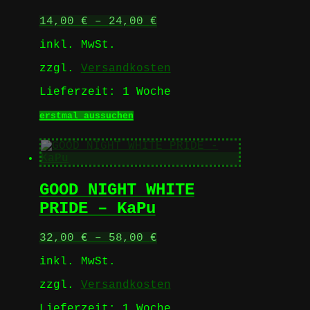
Die
Optionen
14,00
€
–
24,00
€
können
auf
inkl. MwSt.
der
Produktseite
zzgl.
Versandkosten
gewählt
werden
Lieferzeit:
1 Woche
Dieses
erstmal aussuchen
Produkt
weist
mehrere
Varianten
auf.
GOOD NIGHT WHITE
Die
Optionen
PRIDE – KaPu
können
auf
32,00
€
–
58,00
€
der
Produktseite
inkl. MwSt.
gewählt
werden
zzgl.
Versandkosten
Lieferzeit:
1 Woche