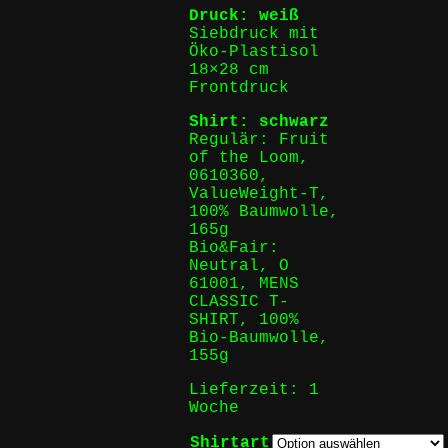
Druck: weiß
Siebdruck mit
Öko-Plastisol
18×28 cm
Frontdruck
Shirt: schwarz
Regulär: Fruit
of the Loom,
0610360,
ValueWeight-T,
100% Baumwolle,
165g
Bio&Fair:
Neutral, O
61001, MENS
CLASSIC T-
SHIRT, 100%
Bio-Baumwolle,
155g
Lieferzeit:
1
Woche
Shirtart