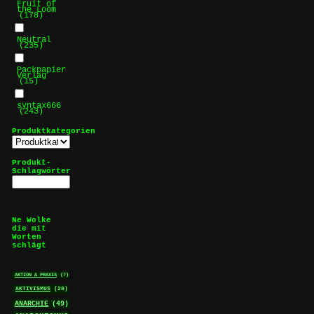
Fruit of
the Loom
(178)
Neutral
(235)
Packpapier
Verlag
(15)
syntax666
(243)
Produktkategorien
Produkt-
Schlagwörter
Ne Wolke
die mit
Worten
schlägt
AKTION & PRAXIS
(7)
AKTIVISMUS
(20)
ANARCHIE
(49)