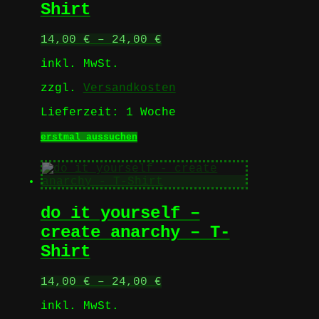
Die
Shirt
Optionen
können
14,00
€
–
24,00
€
auf
der
inkl. MwSt.
Produktseite
gewählt
zzgl.
Versandkosten
werden
Lieferzeit:
1 Woche
Dieses
erstmal aussuchen
Produkt
weist
mehrere
Varianten
auf.
do it yourself –
Die
Optionen
create anarchy – T-
können
Shirt
auf
der
Produktseite
14,00
€
–
24,00
€
gewählt
werden
inkl. MwSt.