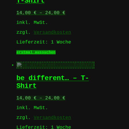
T-Shirt
auf
der
Produktseite
14,00
€
–
24,00
€
gewählt
werden
inkl. MwSt.
zzgl.
Versandkosten
Lieferzeit:
1 Woche
Dieses
erstmal aussuchen
Produkt
weist
mehrere
Varianten
be different… – T-
auf.
Die
Shirt
Optionen
können
14,00
€
–
24,00
€
auf
der
inkl. MwSt.
Produktseite
gewählt
zzgl.
Versandkosten
werden
Lieferzeit:
1 Woche