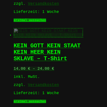
zzgl.
Versandkosten
Lieferzeit:
1 Woche
Dieses
erstmal aussuchen
Produkt
weist
mehrere
Varianten
auf.
KEIN GOTT KEIN STAAT
Die
Optionen
KEIN HEER KEIN
können
SKLAVE – T-Shirt
auf
der
Produktseite
14,00
€
–
24,00
€
gewählt
werden
inkl. MwSt.
zzgl.
Versandkosten
Lieferzeit:
1 Woche
Dieses
erstmal aussuchen
Produkt