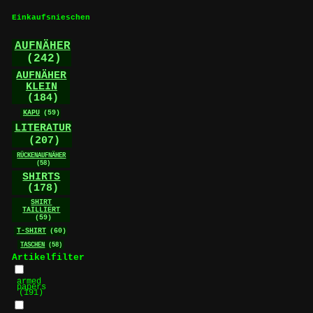
Optionen
können
Einkaufsnieschen
auf
der
AUFNÄHER
Produktseite
(242)
gewählt
AUFNÄHER
werden
KLEIN
(184)
KAPU
(59)
LITERATUR
(207)
RÜCKENAUFNÄHER
(58)
SHIRTS
(178)
SHIRT
TAILLIERT
(59)
T-SHIRT
(60)
TASCHEN
(58)
Artikelfilter
armed
papers
(191)