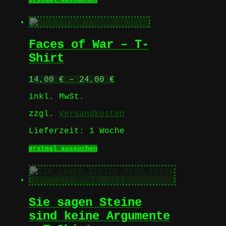
Produkt
weist
mehrere
Varianten
Faces of War – T-
auf.
Die
Shirt
Optionen
können
14,00
€
–
24,00
€
auf
der
inkl. MwSt.
Produktseite
gewählt
zzgl.
Versandkosten
werden
Lieferzeit:
1 Woche
Dieses
erstmal aussuchen
Produkt
weist
mehrere
Varianten
auf.
Sie sagen Steine
Die
Optionen
sind keine Argumente
können