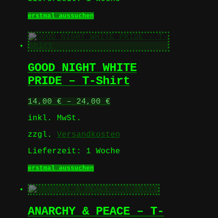
Dieses
erstmal aussuchen
Produkt
weist
mehrere
Varianten
auf.
GOOD NIGHT WHITE
Die
Optionen
PRIDE – T-Shirt
können
auf
14,00
€
–
24,00
€
der
Produktseite
inkl. MwSt.
gewählt
werden
zzgl.
Versandkosten
Lieferzeit:
1 Woche
Dieses
erstmal aussuchen
Produkt
weist
mehrere
Varianten
ANARCHY & PEACE – T-
auf.