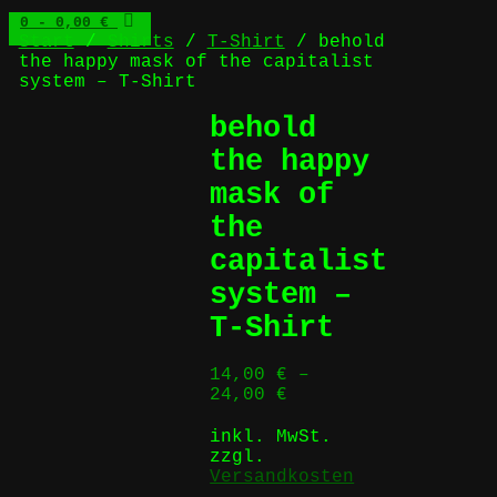
0
- 0,00 €
Start
/
Shirts
/
T-Shirt
/ behold
the happy mask of the capitalist
system – T-Shirt
behold
the happy
mask of
the
capitalist
system –
T-Shirt
14,00
€
–
24,00
€
inkl. MwSt.
zzgl.
Versandkosten