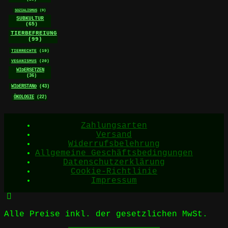
SOZIALISMUS
(9)
SUBKULTUR
(65)
TIERBEFREIUNG
(99)
TIERRECHTE
(19)
VEGANISMUS
(20)
WIDERSETZEN
(36)
WIDERSTAND
(43)
ÖKOLOGIE
(22)
Zahlungsarten
Versand
Widerrufsbelehrung
Allgemeine Geschäftsbedingungen
Datenschutzerklärung
Cookie-Richtlinie
Impressum
Alle Preise inkl. der gesetzlichen MwSt.