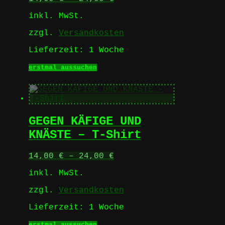
inkl. MwSt.
zzgl.
Versandkosten
Lieferzeit:
1 Woche
Dieses
erstmal aussuchen
Produkt
weist
mehrere
Varianten
auf.
GEGEN KÄFIGE UND
Die
Optionen
KNÄSTE – T-Shirt
können
auf
14,00
€
–
24,00
€
der
Produktseite
inkl. MwSt.
gewählt
werden
zzgl.
Versandkosten
Lieferzeit:
1 Woche
Dieses
erstmal aussuchen