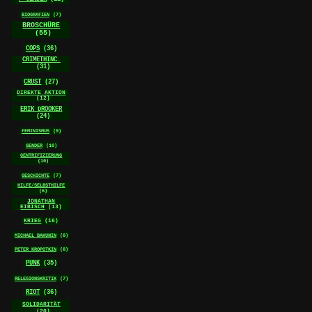
BIOGRAFIEN
(7)
BROSCHÜRE
(55)
COPS
(36)
CRIMETHINC.
(31)
CRUST
(27)
DIREKTE AKTION
(12)
ERIK DROOKER
(24)
FEMINISMUS
(9)
GENDER
(10)
GENTRIFIZIERUNG
(10)
GESCHICHTE
(7)
HILFE/SELBSTHILFE
(6)
JONATHAN
EIBISCH
(13)
KRIEG
(16)
MICHAEL BAKUNIN
(8)
PETER KROPOTKIN
(8)
PUNK
(35)
RELEGIONSKRITIK
(7)
RIOT
(36)
SOLIDARITÄT
(20)