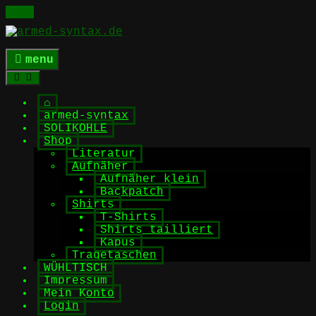
Skip
to
content
menu
⌂
armed-syntax
SOLIKOHLE
Shop
Literatur
Aufnäher
Aufnäher klein
Backpatch
Shirts
T-Shirts
Shirts tailliert
Kapus
Tragetaschen
WÜHLTISCH
Impressum
Mein Konto
Login