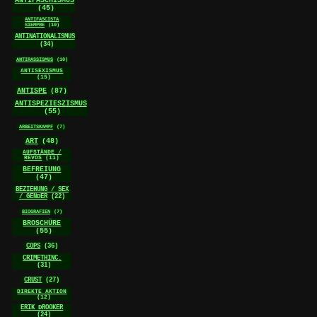
ANTIFASCHISMUS
(45)
ANTIFASCISTA
SIEMPRE
(10)
ANTINATIONALISMUS
(34)
ANTIRASSISMUS
(10)
ANTISEXISMUS
(15)
ANTISPE
(87)
ANTISPEZIESZISMUS
(55)
ARBEITSKAMPF
(7)
ART
(48)
AUFSTÄNDE /
REVOS
(11)
BEFREIUNG
(47)
BEZIEHUNG / SEX
/ GENDER
(22)
BIOGRAFIEN
(7)
BROSCHÜRE
(55)
COPS
(36)
CRIMETHINC.
(31)
CRUST
(27)
DIREKTE AKTION
(12)
ERIK DROOKER
(24)