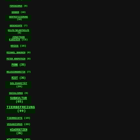
FEMINISMUS
(9)
GENDER
(10)
GENTRIFIZIERUNG
(10)
GESCHICHTE
(7)
HILFE/SELBSTHILFE
(6)
JONATHAN
EIBISCH
(13)
KRIEG
(16)
MICHAEL BAKUNIN
(8)
PETER KROPOTKIN
(8)
PUNK
(35)
RELEGIONSKRITIK
(7)
RIOT
(36)
SOLIDARITÄT
(20)
SOZIALISMUS
(9)
SUBKULTUR
(65)
TIERBEFREIUNG
(99)
TIERRECHTE
(19)
VEGANISMUS
(20)
WIDERSETZEN
(36)
WIDERSTAND
(43)