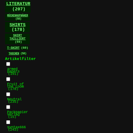
LITERATUR
(207)
RÜCKENAUFNÄHER
(58)
SHIRTS
(178)
SHIRT
TAILLIERT
(59)
T-SHIRT
(60)
TASCHEN
(58)
Artikelfilter
armed
papers
(191)
Fruit of
the Loom
(178)
Neutral
(235)
Packpapier
Verlag
(15)
syntax666
(243)