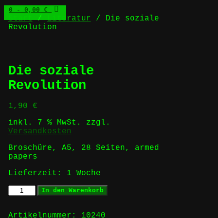
0
- 0,00 €
Start
/
Literatur
/ Die soziale
Revolution
Die soziale
Revolution
1,90
€
inkl. 7 % MwSt.
zzgl.
Versandkosten
Broschüre, A5, 28 Seiten, armed
papers
Lieferzeit:
1 Woche
Die
In den Warenkorb
soziale
Revolution
Menge
Artikelnummer:
10240