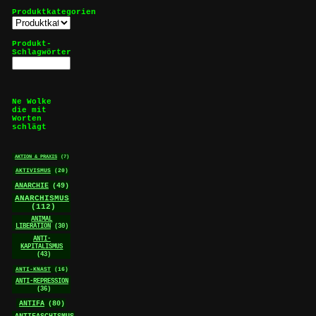
Produktkategorien
Produkt-
Schlagwörter
Ne Wolke
die mit
Worten
schlägt
AKTION & PRAXIS
(7)
AKTIVISMUS
(20)
ANARCHIE
(49)
ANARCHISMUS
(112)
ANIMAL
LIBERATION
(30)
ANTI-
KAPITALISMUS
(43)
ANTI-KNAST
(16)
ANTI-REPRESSION
(36)
ANTIFA
(80)