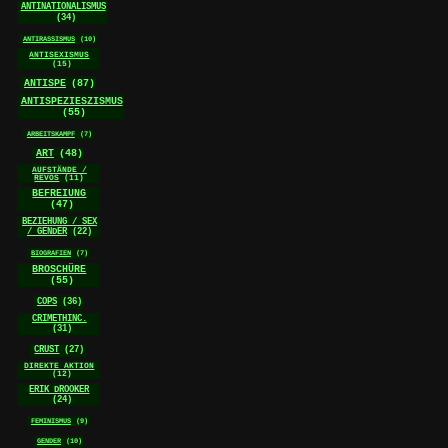
ANTINATIONALISMUS
(34)
ANTIRASSISMUS
(10)
ANTISEXISMUS
(15)
ANTISPE
(87)
ANTISPEZIESZISMUS
(55)
ARBEITSKAMPF
(7)
ART
(48)
AUFSTÄNDE /
REVOS
(11)
BEFREIUNG
(47)
BEZIEHUNG / SEX
/ GENDER
(22)
BIOGRAFIEN
(7)
BROSCHÜRE
(55)
COPS
(36)
CRIMETHINC.
(31)
CRUST
(27)
DIREKTE AKTION
(12)
ERIK DROOKER
(24)
FEMINISMUS
(9)
GENDER
(10)