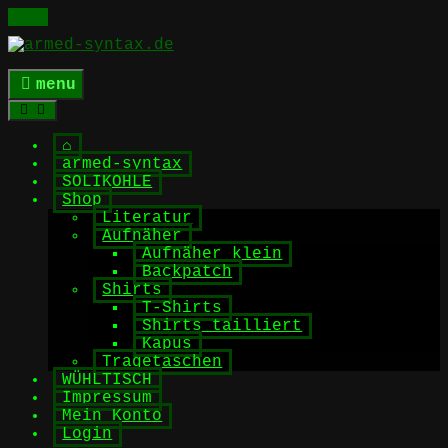
Skip
to
content
menu
⌂
armed-syntax
SOLIKOHLE
Shop
Literatur
Aufnäher
Aufnäher klein
Backpatch
Shirts
T-Shirts
Shirts tailliert
Kapus
Tragetaschen
WÜHLTISCH
Impressum
Mein Konto
Login