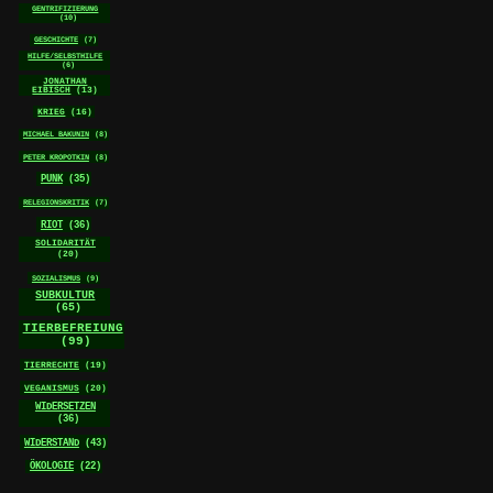
GENTRIFIZIERUNG
(10)
GESCHICHTE
(7)
HILFE/SELBSTHILFE
(6)
JONATHAN
EIBISCH
(13)
KRIEG
(16)
MICHAEL BAKUNIN
(8)
PETER KROPOTKIN
(8)
PUNK
(35)
RELEGIONSKRITIK
(7)
RIOT
(36)
SOLIDARITÄT
(20)
SOZIALISMUS
(9)
SUBKULTUR
(65)
TIERBEFREIUNG
(99)
TIERRECHTE
(19)
VEGANISMUS
(20)
WIDERSETZEN
(36)
WIDERSTAND
(43)
ÖKOLOGIE
(22)