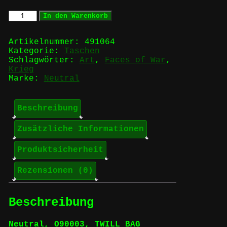
Faces
In den Warenkorb
of
War
-
Artikelnummer:
491064
FAIR
Kategorie:
Taschen
Tragetasche
Schlagwörter:
Art
,
Faces of War
,
Menge
Krieg
Marke:
Neutral
Beschreibung
Zusätzliche Informationen
Produktsicherheit
Rezensionen (0)
Beschreibung
Neutral, O90003, TWILL BAG