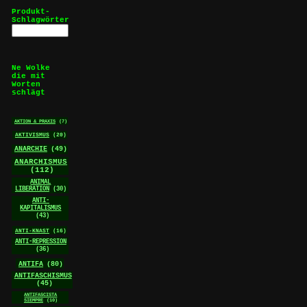
Produkt-
Schlagwörter
Ne Wolke
die mit
Worten
schlägt
AKTION & PRAXIS
(7)
AKTIVISMUS
(20)
ANARCHIE
(49)
ANARCHISMUS
(112)
ANIMAL
LIBERATION
(30)
ANTI-
KAPITALISMUS
(43)
ANTI-KNAST
(16)
ANTI-REPRESSION
(36)
ANTIFA
(80)
ANTIFASCHISMUS
(45)
ANTIFASCISTA
SIEMPRE
(10)