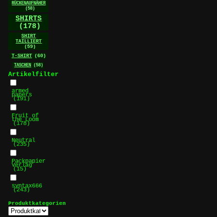
RÜCKENAUFNÄHER
(58)
SHIRTS
(178)
SHIRT
TAILLIERT
(59)
T-SHIRT
(60)
TASCHEN
(58)
Artikelfilter
armed
papers
(191)
Fruit of
the Loom
(178)
Neutral
(235)
Packpapier
Verlag
(15)
syntax666
(243)
Produktkategorien