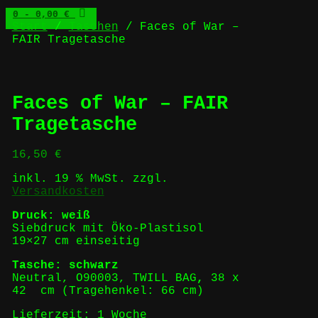
0
- 0,00 €
Start
/
Taschen
/ Faces of War –
FAIR Tragetasche
Faces of War – FAIR
Tragetasche
16,50
€
inkl. 19 % MwSt.
zzgl.
Versandkosten
Druck: weiß
Siebdruck mit Öko-Plastisol
19×27 cm einseitig
Tasche: schwarz
Neutral, O90003, TWILL BAG
,
38 x
42 cm (Tragehenkel: 66 cm)
Lieferzeit:
1 Woche