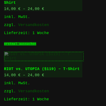
Optionen
Shirt
können
auf
14,00
€
–
24,00
€
der
inkl. MwSt.
Produktseite
gewählt
zzgl.
Versandkosten
werden
Lieferzeit:
1 Woche
Dieses
erstmal aussuchen
Produkt
weist
mehrere
Varianten
auf.
Die
RIOT vs. UTOPIA (§119) – T-Shirt
Optionen
können
14,00
€
–
24,00
€
auf
inkl. MwSt.
der
Produktseite
zzgl.
Versandkosten
gewählt
werden
Lieferzeit:
1 Woche