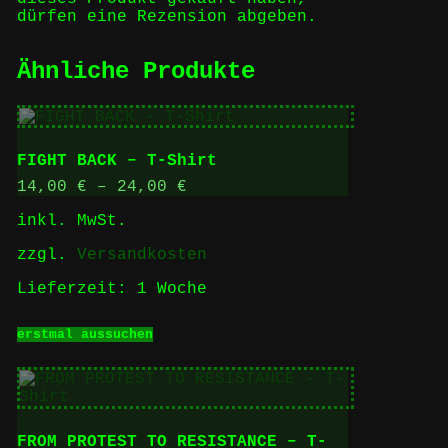
dürfen eine Rezension abgeben.
Ähnliche Produkte
FIGHT BACK – T-Shirt
14,00
€
–
24,00
€
inkl. MwSt.
zzgl.
Versandkosten
Lieferzeit:
1 Woche
Dieses
erstmal aussuchen
Produkt
weist
mehrere
Varianten
auf.
Die
FROM PROTEST TO RESISTANCE – T-