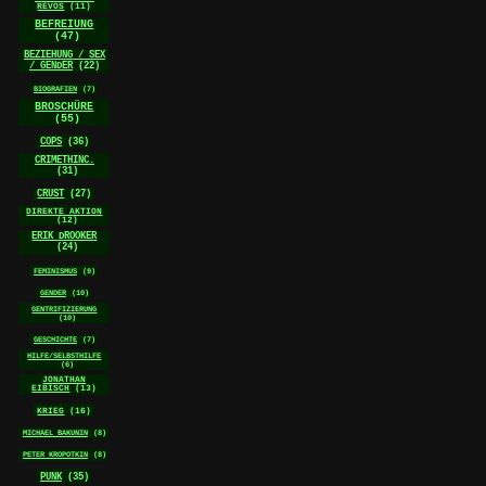
REVOS
(11)
BEFREIUNG
(47)
BEZIEHUNG / SEX
/ GENDER
(22)
BIOGRAFIEN
(7)
BROSCHÜRE
(55)
COPS
(36)
CRIMETHINC.
(31)
CRUST
(27)
DIREKTE AKTION
(12)
ERIK DROOKER
(24)
FEMINISMUS
(9)
GENDER
(10)
GENTRIFIZIERUNG
(10)
GESCHICHTE
(7)
HILFE/SELBSTHILFE
(6)
JONATHAN
EIBISCH
(13)
KRIEG
(16)
MICHAEL BAKUNIN
(8)
PETER KROPOTKIN
(8)
PUNK
(35)