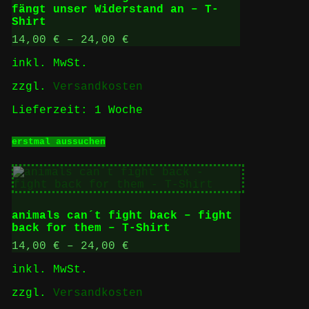
können
fängt unser Widerstand an – T-
auf
Shirt
der
Produktseite
14,00
€
–
24,00
€
gewählt
inkl. MwSt.
werden
zzgl.
Versandkosten
Lieferzeit:
1 Woche
Dieses
erstmal aussuchen
Produkt
weist
mehrere
Varianten
auf.
Die
animals can´t fight back – fight
Optionen
back for them – T-Shirt
können
auf
14,00
€
–
24,00
€
der
inkl. MwSt.
Produktseite
gewählt
zzgl.
Versandkosten
werden