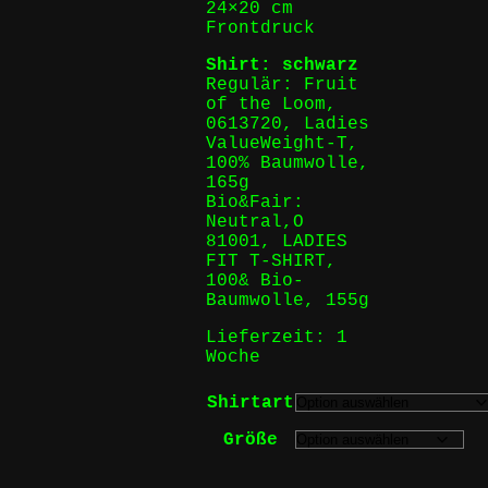
24×20 cm
Frontdruck
Shirt: schwarz
Regulär: Fruit
of the Loom,
0613720, Ladies
ValueWeight-T,
100% Baumwolle,
165g
Bio&Fair:
Neutral,O
81001, LADIES
FIT T-SHIRT,
100& Bio-
Baumwolle, 155g
Lieferzeit:
1
Woche
Shirtart
Größe