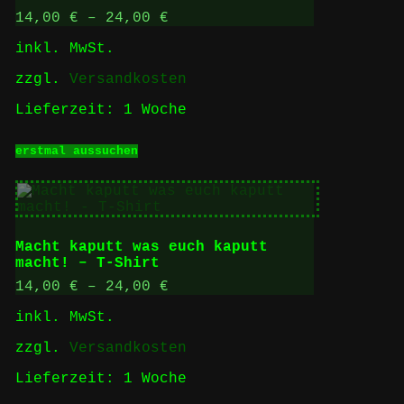
können
auf
14,00
€
–
24,00
€
der
inkl. MwSt.
Produktseite
gewählt
zzgl.
Versandkosten
werden
Lieferzeit:
1 Woche
Dieses
erstmal aussuchen
Produkt
weist
mehrere
Varianten
auf.
Die
Macht kaputt was euch kaputt
Optionen
macht! – T-Shirt
können
auf
14,00
€
–
24,00
€
der
inkl. MwSt.
Produktseite
gewählt
zzgl.
Versandkosten
werden
Lieferzeit:
1 Woche