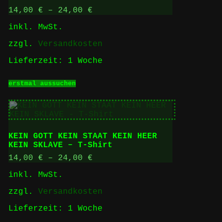
können
auf
14,00
€
–
24,00
€
der
inkl. MwSt.
Produktseite
gewählt
zzgl.
Versandkosten
werden
Lieferzeit:
1 Woche
Dieses
erstmal aussuchen
Produkt
weist
mehrere
Varianten
auf.
Die
KEIN GOTT KEIN STAAT KEIN HEER
Optionen
KEIN SKLAVE – T-Shirt
können
auf
14,00
€
–
24,00
€
der
inkl. MwSt.
Produktseite
gewählt
zzgl.
Versandkosten
werden
Lieferzeit:
1 Woche