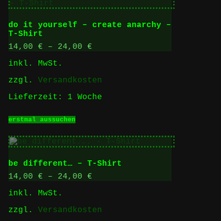
Varianten
auf.
Die
do it yourself – create anarchy –
Optionen
T-Shirt
können
auf
14,00
€
–
24,00
€
der
inkl. MwSt.
Produktseite
gewählt
zzgl.
Versandkosten
werden
Lieferzeit:
1 Woche
Dieses
erstmal aussuchen
Produkt
weist
mehrere
Varianten
auf.
be different… – T-Shirt
Die
Optionen
14,00
€
–
24,00
€
können
inkl. MwSt.
auf
der
zzgl.
Versandkosten
Produktseite
gewählt