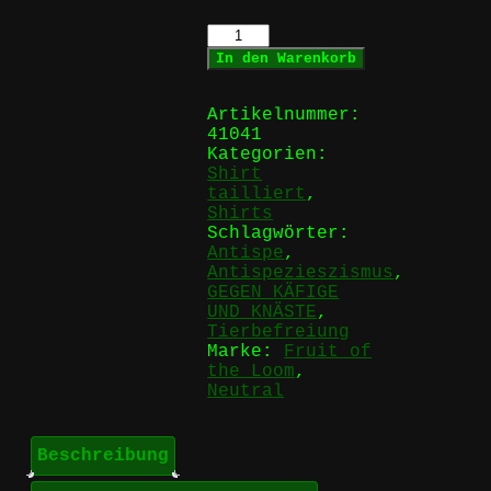
GEGEN
KÄFIGE
In den Warenkorb
UND
KNÄSTE
-
Artikelnummer:
Girlie
41041
Menge
Kategorien:
Shirt
tailliert
,
Shirts
Schlagwörter:
Antispe
,
Antispezieszismus
,
GEGEN KÄFIGE
UND KNÄSTE
,
Tierbefreiung
Marke:
Fruit of
the Loom
,
Neutral
Beschreibung