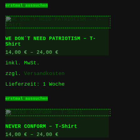
Dieses
erstmal aussuchen
Produkt
weist
mehrere
Varianten
auf.
Die
WE DON´T NEED PATRIOTISM – T-
Optionen
Shirt
können
auf
14,00
€
–
24,00
€
der
inkl. MwSt.
Produktseite
gewählt
zzgl.
Versandkosten
werden
Lieferzeit:
1 Woche
Dieses
erstmal aussuchen
Produkt
weist
mehrere
Varianten
auf.
NEVER CONFORM – T-Shirt
Die
Optionen
14,00
€
–
24,00
€
können