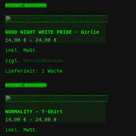
Dieses
erstmal aussuchen
Produkt
weist
mehrere
Varianten
auf.
GOOD NIGHT WHITE PRIDE – Girlie
Die
Optionen
14,00
€
–
24,00
€
können
inkl. MwSt.
auf
der
zzgl.
Versandkosten
Produktseite
gewählt
Lieferzeit:
1 Woche
werden
Dieses
erstmal aussuchen
Produkt
weist
mehrere
Varianten
auf.
NORMALITY – T-Shirt
Die
Optionen
14,00
€
–
24,00
€
können
inkl. MwSt.
auf
der