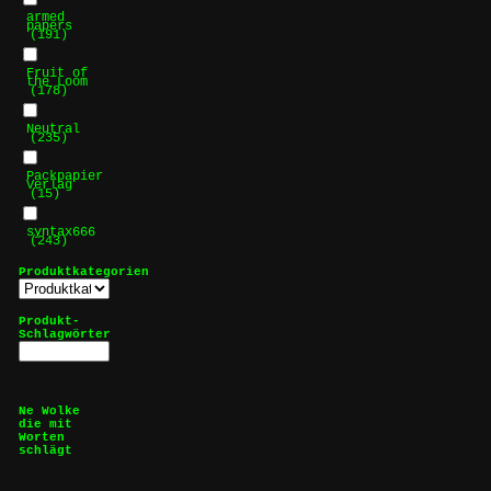
armed
papers
(191)
Fruit of
the Loom
(178)
Neutral
(235)
Packpapier
Verlag
(15)
syntax666
(243)
Produktkategorien
Produkt-
Schlagwörter
Ne Wolke
die mit
Worten
schlägt