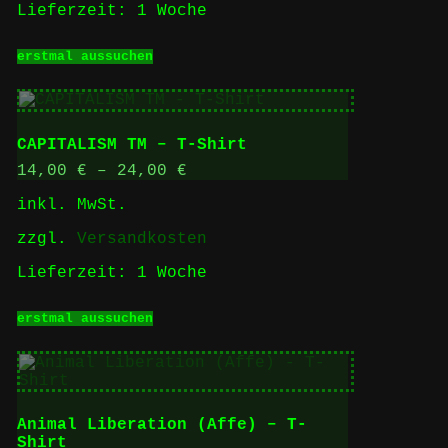
Lieferzeit:
1 Woche
Dieses
erstmal aussuchen
Produkt
weist
mehrere
Varianten
auf.
CAPITALISM TM – T-Shirt
Die
Optionen
14,00
€
–
24,00
€
können
inkl. MwSt.
auf
der
zzgl.
Versandkosten
Produktseite
gewählt
Lieferzeit:
1 Woche
werden
Dieses
erstmal aussuchen
Produkt
weist
mehrere
Varianten
auf.
Die
Animal Liberation (Affe) – T-
Optionen
Shirt