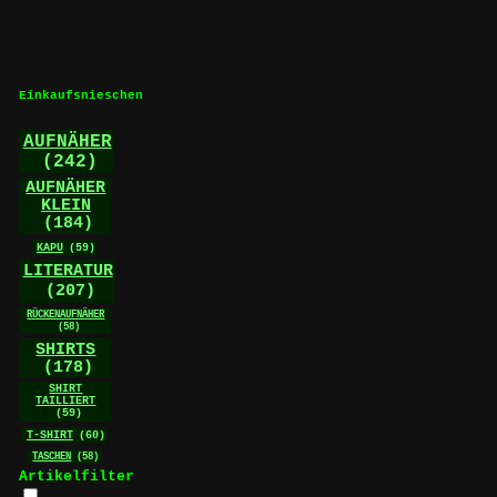
Varianten
auf.
Die
Optionen
können
Einkaufsnieschen
auf
der
AUFNÄHER
Produktseite
(242)
gewählt
werden
AUFNÄHER
KLEIN
(184)
KAPU
(59)
LITERATUR
(207)
RÜCKENAUFNÄHER
(58)
SHIRTS
(178)
SHIRT
TAILLIERT
(59)
T-SHIRT
(60)
TASCHEN
(58)
Artikelfilter