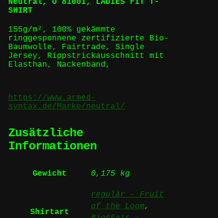
Neutral,
O 81001, LADIES FIT T-
SHIRT
155g/m², 100%
gekämmte
ringgesponnene
zertifizierte
Bio-
Baumwolle
,
Fairtrade
,
Single
Jersey, Rippstrickausschnitt mit
Elasthan, Nackenband,
https://www.armed-
syntax.de/Marke/neutral/
Zusätzliche
Informationen
Gewicht
0,175 kg
regulär – Fruit
of the Loom
,
Shirtart
Bio&Fair –