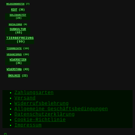
RELEGIONSKRITIK
(7)
RIOT
(36)
SOLIDARITÄT
(20)
SOZIALISMUS
(9)
SUBKULTUR
(65)
TIERBEFREIUNG
(99)
TIERRECHTE
(19)
VEGANISMUS
(20)
WIDERSETZEN
(36)
WIDERSTAND
(43)
ÖKOLOGIE
(22)
Zahlungsarten
Versand
Widerrufsbelehrung
Allgemeine Geschäftsbedingungen
Datenschutzerklärung
Cookie-Richtlinie
Impressum