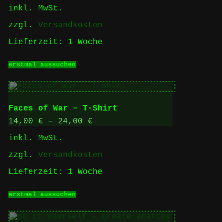
inkl. MwSt.
auf
der
zzgl.
Versandkosten
Produktseite
gewählt
Lieferzeit:
1 Woche
werden
Dieses
erstmal aussuchen
Produkt
weist
mehrere
Varianten
auf.
Faces of War – T-Shirt
Die
Optionen
14,00
€
–
24,00
€
können
inkl. MwSt.
auf
der
zzgl.
Versandkosten
Produktseite
gewählt
Lieferzeit:
1 Woche
werden
Dieses
erstmal aussuchen
Produkt
weist
mehrere