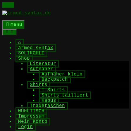
Skip
to
content
menu
⌂
armed-syntax
SOLIKOHLE
Shop
Literatur
Aufnäher
Aufnäher klein
Backpatch
Shirts
T-Shirts
Shirts tailliert
Kapus
Tragetaschen
WÜHLTISCH
Impressum
Mein Konto
Login