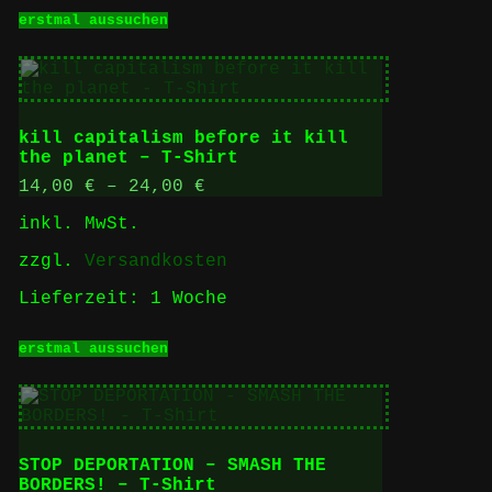
Dieses
erstmal aussuchen
Produkt
weist
mehrere
Varianten
auf.
Die
kill capitalism before it kill
Optionen
the planet – T-Shirt
können
auf
14,00
€
–
24,00
€
der
inkl. MwSt.
Produktseite
gewählt
zzgl.
Versandkosten
werden
Lieferzeit:
1 Woche
Dieses
erstmal aussuchen
Produkt
weist
mehrere
Varianten
auf.
Die
STOP DEPORTATION – SMASH THE
Optionen
BORDERS! – T-Shirt