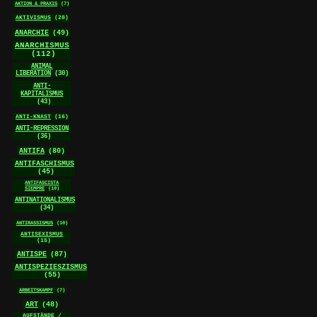
AKTION & PRAXIS
(7)
AKTIVISMUS
(20)
ANARCHIE
(49)
ANARCHISMUS
(112)
ANIMAL
LIBERATION
(30)
ANTI-
KAPITALISMUS
(43)
ANTI-KNAST
(16)
ANTI-REPRESSION
(36)
ANTIFA
(80)
ANTIFASCHISMUS
(45)
ANTIFASCISTA
SIEMPRE
(10)
ANTINATIONALISMUS
(34)
ANTIRASSISMUS
(10)
ANTISEXISMUS
(15)
ANTISPE
(87)
ANTISPEZIESZISMUS
(55)
ARBEITSKAMPF
(7)
ART
(48)
AUFSTÄNDE /