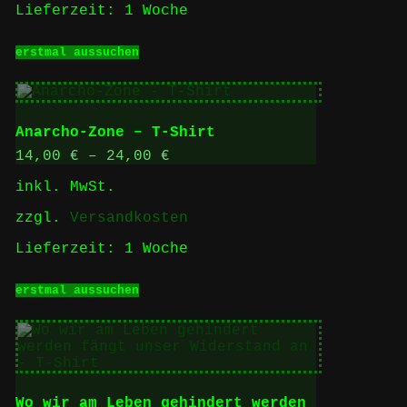
Lieferzeit:
1 Woche
werden
Dieses
erstmal aussuchen
Produkt
weist
mehrere
Varianten
auf.
Anarcho-Zone – T-Shirt
Die
Optionen
14,00
€
–
24,00
€
können
inkl. MwSt.
auf
der
zzgl.
Versandkosten
Produktseite
gewählt
Lieferzeit:
1 Woche
werden
Dieses
erstmal aussuchen
Produkt
weist
mehrere
Varianten
auf.
Die
Optionen
Wo wir am Leben gehindert werden