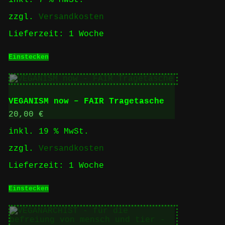
Produktseite
gewählt
zzgl.
Versandkosten
werden
Lieferzeit:
1 Woche
Einstecken
VEGANISM now – FAIR Tragetasche
20,00
€
inkl. 19 % MwSt.
zzgl.
Versandkosten
Lieferzeit:
1 Woche
Einstecken