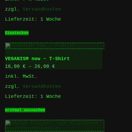
zzgl.
Versandkosten
Lieferzeit:
1 Woche
Einstecken
VEGANISM now – T-Shirt
16,00
€
–
26,00
€
inkl. MwSt.
zzgl.
Versandkosten
Lieferzeit:
1 Woche
Dieses
erstmal aussuchen
Produkt
weist
mehrere
Varianten