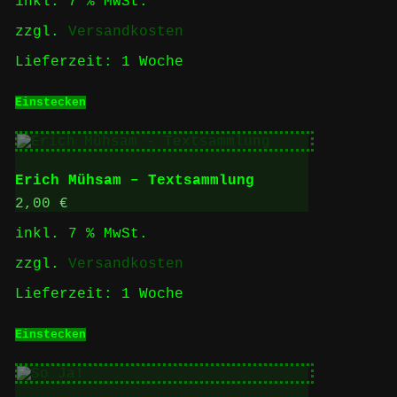
inkl. 7 % MwSt.
Produktseite
gewählt
zzgl.
Versandkosten
werden
Lieferzeit:
1 Woche
Einstecken
Erich Mühsam – Textsammlung
2,00
€
inkl. 7 % MwSt.
zzgl.
Versandkosten
Lieferzeit:
1 Woche
Einstecken