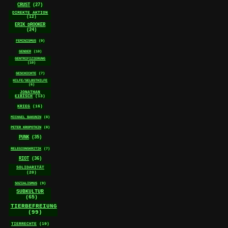
CRUST
(27)
DIREKTE AKTION
(12)
ERIK DROOKER
(24)
FEMINISMUS
(9)
GENDER
(10)
GENTRIFIZIERUNG
(10)
GESCHICHTE
(7)
HILFE/SELBSTHILFE
(6)
JONATHAN
EIBISCH
(13)
KRIEG
(16)
MICHAEL BAKUNIN
(8)
PETER KROPOTKIN
(8)
PUNK
(35)
RELEGIONSKRITIK
(7)
RIOT
(36)
SOLIDARITÄT
(20)
SOZIALISMUS
(9)
SUBKULTUR
(65)
TIERBEFREIUNG
(99)
TIERRECHTE
(19)