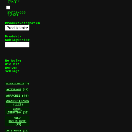
Verlag
(15)
syntax666
(243)
Produktkategorien
Produkt-
Schlagwörter
Ne Wolke
die mit
Worten
schlägt
AKTION & PRAXIS
(7)
AKTIVISMUS
(20)
ANARCHIE
(49)
ANARCHISMUS
(112)
ANIMAL
LIBERATION
(30)
ANTI-
KAPITALISMUS
(43)
ANTI-KNAST
(16)