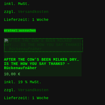
inkl. MwSt.
werden
zzgl.
Versandkosten
Lieferzeit:
1 Woche
Dieses
erstmal aussuchen
Produkt
weist
mehrere
Varianten
auf.
Die
Optionen
AFTER THE COW’S BEEN MILKED DRY…
können
IS THE HOW YOU SAY THANKS? –
auf
Rückenaufnäher
der
Produktseite
10,00
€
gewählt
inkl. 19 % MwSt.
werden
zzgl.
Versandkosten
Lieferzeit:
1 Woche