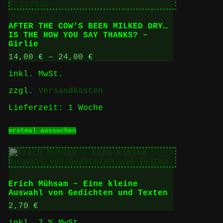
AFTER THE COW’S BEEN MILKED DRY…
IS THE HOW YOU SAY THANKS? –
Girlie
14,00
€
–
24,00
€
inkl. MwSt.
zzgl.
Versandkosten
Lieferzeit:
1 Woche
Dieses
erstmal aussuchen
Produkt
weist
mehrere
Varianten
auf.
Die
Erich Mühsam – Eine kleine
Optionen
Auswahl von Gedichten und Texten
können
auf
2,70
€
der
inkl. 7 % MwSt.