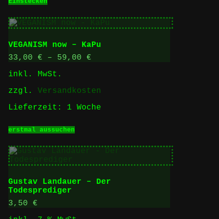
Einstecken
VEGANISM now – KaPu
33,00
€
–
59,00
€
inkl. MwSt.
zzgl.
Versandkosten
Lieferzeit:
1 Woche
Dieses
erstmal aussuchen
Produkt
weist
mehrere
Varianten
auf.
Die
Gustav Landauer – Der
Optionen
Todesprediger
können
auf
3,50
€
der