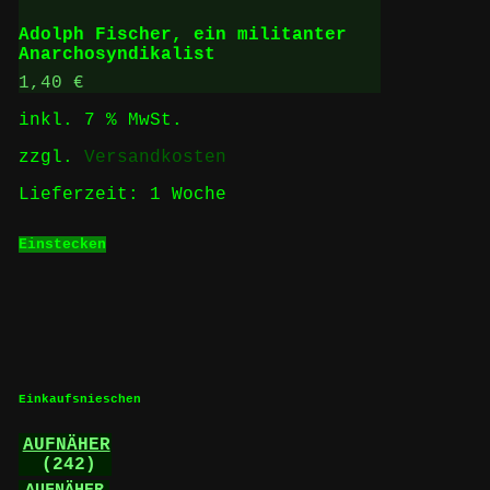
auf.
Die
Adolph Fischer, ein militanter
Optionen
Anarchosyndikalist
können
auf
1,40
€
der
inkl. 7 % MwSt.
Produktseite
gewählt
zzgl.
Versandkosten
werden
Lieferzeit:
1 Woche
Einstecken
Einkaufsnieschen
AUFNÄHER
(242)