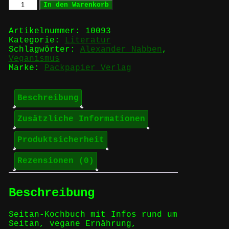
Satansbraten
In den Warenkorb
Seitan
-
Buddha-
Artikelnummer:
10093
Speise
Kategorie:
Literatur
vom
Schlagwörter:
Alexander Nabben
,
Dach
Veganismus
der
Marke:
Packpapier Verlag
Welt
Menge
Beschreibung
Zusätzliche Informationen
Produktsicherheit
Rezensionen (0)
Beschreibung
Seitan-Kochbuch mit Infos rund um
Seitan, vegane Ernährung,