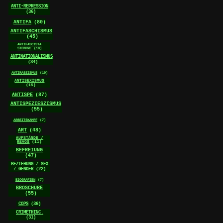
ANTI-REPRESSION
(36)
ANTIFA
(80)
ANTIFASCHISMUS
(45)
ANTIFASCISTA
SIEMPRE
(10)
ANTINATIONALISMUS
(34)
ANTIRASSISMUS
(10)
ANTISEXISMUS
(15)
ANTISPE
(87)
ANTISPEZIESZISMUS
(55)
ARBEITSKAMPF
(7)
ART
(48)
AUFSTÄNDE /
REVOS
(11)
BEFREIUNG
(47)
BEZIEHUNG / SEX
/ GENDER
(22)
BIOGRAFIEN
(7)
BROSCHÜRE
(55)
COPS
(36)
CRIMETHINC.
(31)