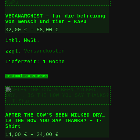
VEGANARCHIST – für die befreiung
von mensch und tier – KaPu
32,00
€
–
58,00
€
inkl. MwSt.
zzgl.
Versandkosten
Lieferzeit:
1 Woche
Dieses
erstmal aussuchen
Produkt
weist
mehrere
Varianten
auf.
Die
Optionen
AFTER THE COW’S BEEN MILKED DRY…
können
IS THE HOW YOU SAY THANKS? – T-
auf
Shirt
der
Produktseite
14,00
€
–
24,00
€
gewählt