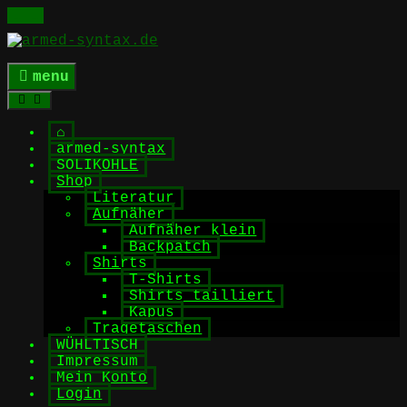
Skip
to
content
menu
⌂
armed-syntax
SOLIKOHLE
Shop
Literatur
Aufnäher
Aufnäher klein
Backpatch
Shirts
T-Shirts
Shirts tailliert
Kapus
Tragetaschen
WÜHLTISCH
Impressum
Mein Konto
Login