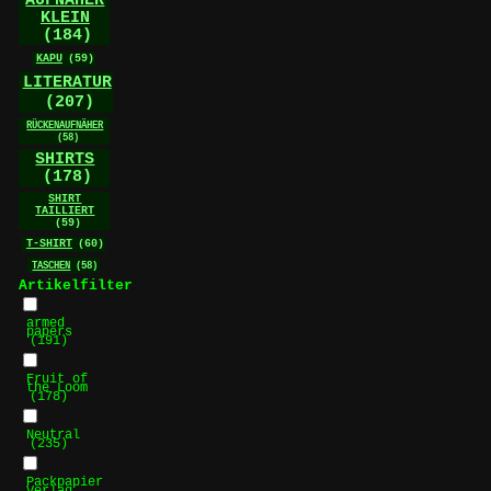
AUFNÄHER
KLEIN
(184)
KAPU
(59)
LITERATUR
(207)
RÜCKENAUFNÄHER
(58)
SHIRTS
(178)
SHIRT
TAILLIERT
(59)
T-SHIRT
(60)
TASCHEN
(58)
Artikelfilter
armed
papers
(191)
Fruit of
the Loom
(178)
Neutral
(235)
Packpapier