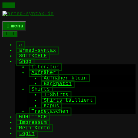
Skip
to
content
menu
⌂
armed-syntax
SOLIKOHLE
Shop
Literatur
Aufnäher
Aufnäher klein
Backpatch
Shirts
T-Shirts
Shirts tailliert
Kapus
Tragetaschen
WÜHLTISCH
Impressum
Mein Konto
Login