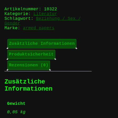
mind
Menge
Artikelnummer:
10322
Kategorie:
Literatur
Schlagwort:
Beziehung / Sex /
Gender
Marke:
armed papers
Zusätzliche Informationen
Produktsicherheit
Rezensionen (0)
Zusätzliche
Informationen
Gewicht
0,05 kg