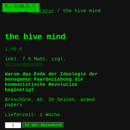
0
- 0,00 €
Start
/
Literatur
/ the hive mind
the hive mind
1,80
€
inkl. 7 % MwSt.
zzgl.
Versandkosten
Warum das Ende der Ideologie der
monogamen Paarbeziehung die
kommunistische Revolution
begünstigt.
Broschüre, A5, 28 Seiten, armed
papers
Lieferzeit:
1 Woche
the
In den Warenkorb
hive