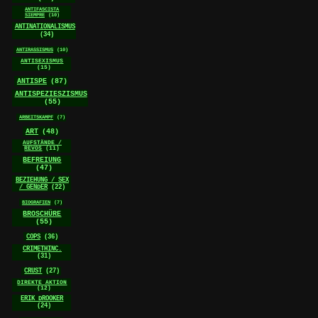
ANTIFASCISTA
SIEMPRE
(10)
ANTINATIONALISMUS
(34)
ANTIRASSISMUS
(10)
ANTISEXISMUS
(15)
ANTISPE
(87)
ANTISPEZIESZISMUS
(55)
ARBEITSKAMPF
(7)
ART
(48)
AUFSTÄNDE /
REVOS
(11)
BEFREIUNG
(47)
BEZIEHUNG / SEX
/ GENDER
(22)
BIOGRAFIEN
(7)
BROSCHÜRE
(55)
COPS
(36)
CRIMETHINC.
(31)
CRUST
(27)
DIREKTE AKTION
(12)
ERIK DROOKER
(24)