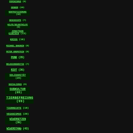
FEMINISMUS
(9)
GENDER
(10)
GENTRIFIZIERUNG
(10)
GESCHICHTE
(7)
HILFE/SELBSTHILFE
(6)
JONATHAN
EIBISCH
(13)
KRIEG
(16)
MICHAEL BAKUNIN
(8)
PETER KROPOTKIN
(8)
PUNK
(35)
RELEGIONSKRITIK
(7)
RIOT
(36)
SOLIDARITÄT
(20)
SOZIALISMUS
(9)
SUBKULTUR
(65)
TIERBEFREIUNG
(99)
TIERRECHTE
(19)
VEGANISMUS
(20)
WIDERSETZEN
(36)
WIDERSTAND
(43)