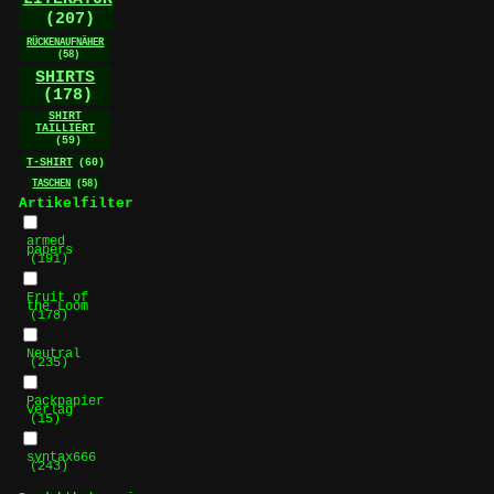
(207)
RÜCKENAUFNÄHER
(58)
SHIRTS
(178)
SHIRT
TAILLIERT
(59)
T-SHIRT
(60)
TASCHEN
(58)
Artikelfilter
armed
papers
(191)
Fruit of
the Loom
(178)
Neutral
(235)
Packpapier
Verlag
(15)
syntax666
(243)