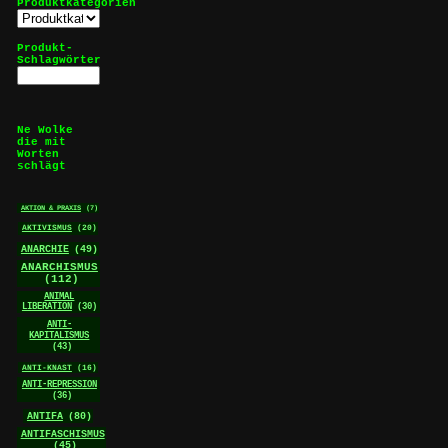
Produktkategorien
Produkt-
Schlagwörter
Ne Wolke
die mit
Worten
schlägt
AKTION & PRAXIS
(7)
AKTIVISMUS
(20)
ANARCHIE
(49)
ANARCHISMUS
(112)
ANIMAL
LIBERATION
(30)
ANTI-
KAPITALISMUS
(43)
ANTI-KNAST
(16)
ANTI-REPRESSION
(36)
ANTIFA
(80)
ANTIFASCHISMUS
(45)