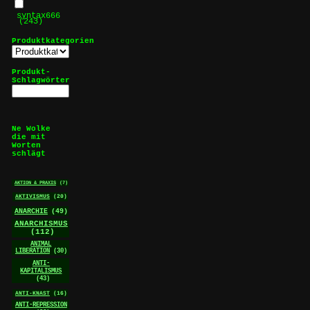
syntax666
(243)
Produktkategorien
Produkt-
Schlagwörter
Ne Wolke
die mit
Worten
schlägt
AKTION & PRAXIS
(7)
AKTIVISMUS
(20)
ANARCHIE
(49)
ANARCHISMUS
(112)
ANIMAL
LIBERATION
(30)
ANTI-
KAPITALISMUS
(43)
ANTI-KNAST
(16)
ANTI-REPRESSION