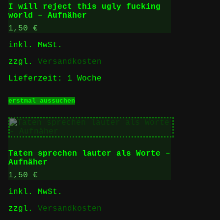
Die
I will reject this ugly fucking
Optionen
world – Aufnäher
können
auf
1,50
€
der
inkl. MwSt.
Produktseite
gewählt
zzgl.
Versandkosten
werden
Lieferzeit:
1 Woche
Dieses
erstmal aussuchen
Produkt
weist
mehrere
Varianten
auf.
Die
Taten sprechen lauter als Worte –
Optionen
Aufnäher
können
auf
1,50
€
der
inkl. MwSt.
Produktseite
gewählt
zzgl.
Versandkosten
werden