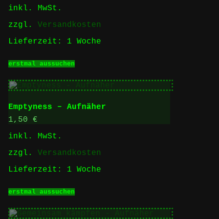
inkl. MwSt.
auf
der
zzgl.
Versandkosten
Produktseite
gewählt
Lieferzeit:
1 Woche
werden
Dieses
erstmal aussuchen
Produkt
weist
mehrere
Varianten
auf.
Emptyness – Aufnäher
Die
Optionen
1,50
€
können
inkl. MwSt.
auf
der
zzgl.
Versandkosten
Produktseite
gewählt
Lieferzeit:
1 Woche
werden
Dieses
erstmal aussuchen
Produkt
weist
mehrere