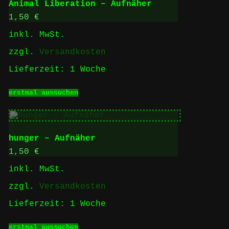
Animal Liberation – Aufnäher
1,50
€
inkl. MwSt.
zzgl.
Versandkosten
Lieferzeit:
1 Woche
Dieses
erstmal aussuchen
Produkt
weist
mehrere
Varianten
auf.
hunger – Aufnäher
Die
Optionen
1,50
€
können
inkl. MwSt.
auf
der
zzgl.
Versandkosten
Produktseite
gewählt
Lieferzeit:
1 Woche
werden
Dieses
erstmal aussuchen