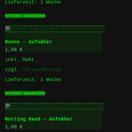
Lieferzeit:
1 Woche
werden
Dieses
erstmal aussuchen
Produkt
weist
mehrere
Varianten
auf.
Nonne – Aufnäher
Die
Optionen
1,50
€
können
inkl. MwSt.
auf
der
zzgl.
Versandkosten
Produktseite
gewählt
Lieferzeit:
1 Woche
werden
Dieses
erstmal aussuchen
Produkt
weist
mehrere
Varianten
auf.
Rotting Hand – Aufnäher
Die
Optionen
1,50
€
können