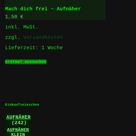
Varianten
auf.
Mach dich frei – Aufnäher
Die
Optionen
1,50
€
können
inkl. MwSt.
auf
der
zzgl.
Versandkosten
Produktseite
gewählt
Lieferzeit:
1 Woche
werden
Dieses
erstmal aussuchen
Produkt
weist
mehrere
Varianten
auf.
Die
Optionen
können
Einkaufsnieschen
auf
der
AUFNÄHER
Produktseite
(242)
gewählt
werden
AUFNÄHER
KLEIN