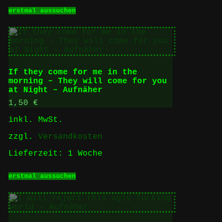
Dieses
erstmal aussuchen
Produkt
weist
mehrere
Varianten
auf.
Die
Optionen
If they come for me in the
können
morning – They will come for you
auf
at Night – Aufnäher
der
Produktseite
1,50
€
gewählt
inkl. MwSt.
werden
zzgl.
Versandkosten
Lieferzeit:
1 Woche
Dieses
erstmal aussuchen
Produkt
weist
mehrere
Varianten
auf.