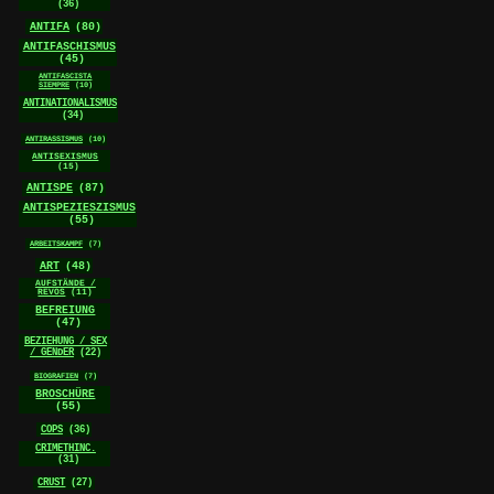
(36)
ANTIFA
(80)
ANTIFASCHISMUS
(45)
ANTIFASCISTA
SIEMPRE
(10)
ANTINATIONALISMUS
(34)
ANTIRASSISMUS
(10)
ANTISEXISMUS
(15)
ANTISPE
(87)
ANTISPEZIESZISMUS
(55)
ARBEITSKAMPF
(7)
ART
(48)
AUFSTÄNDE /
REVOS
(11)
BEFREIUNG
(47)
BEZIEHUNG / SEX
/ GENDER
(22)
BIOGRAFIEN
(7)
BROSCHÜRE
(55)
COPS
(36)
CRIMETHINC.
(31)
CRUST
(27)