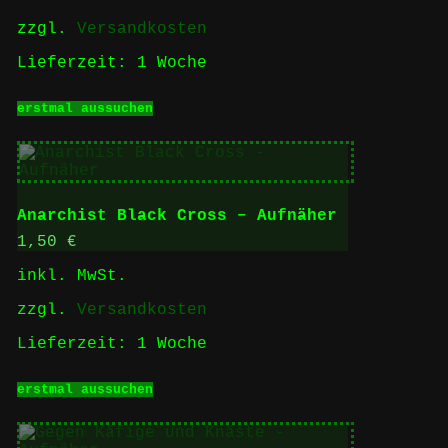
zzgl.
Versandkosten
Lieferzeit:
1 Woche
Dieses
erstmal aussuchen
Produkt
weist
mehrere
Varianten
auf.
Die
Anarchist Black Cross – Aufnäher
Optionen
können
1,50
€
auf
inkl. MwSt.
der
Produktseite
zzgl.
Versandkosten
gewählt
werden
Lieferzeit:
1 Woche
Dieses
erstmal aussuchen
Produkt
weist
mehrere