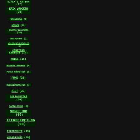
DIREKTE AKTION
(12)
ERIK DROOKER
(24)
FEMINISMUS
(9)
GENDER
(10)
GENTRIFIZIERUNG
(10)
GESCHICHTE
(7)
HILFE/SELBSTHILFE
(6)
JONATHAN
EIBISCH
(13)
KRIEG
(16)
MICHAEL BAKUNIN
(8)
PETER KROPOTKIN
(8)
PUNK
(35)
RELEGIONSKRITIK
(7)
RIOT
(36)
SOLIDARITÄT
(20)
SOZIALISMUS
(9)
SUBKULTUR
(65)
TIERBEFREIUNG
(99)
TIERRECHTE
(19)
VEGANISMUS
(20)