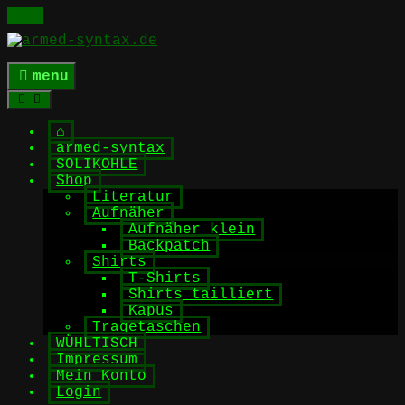
Skip
to
content
menu
⌂
armed-syntax
SOLIKOHLE
Shop
Literatur
Aufnäher
Aufnäher klein
Backpatch
Shirts
T-Shirts
Shirts tailliert
Kapus
Tragetaschen
WÜHLTISCH
Impressum
Mein Konto
Login