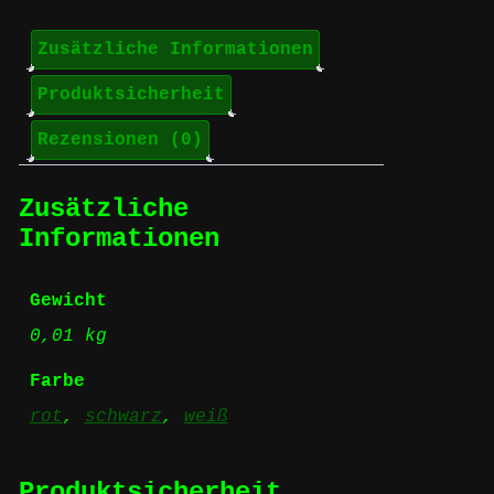
them
-
Aufnäher
Zusätzliche Informationen
Menge
Produktsicherheit
Rezensionen (0)
Zusätzliche
Informationen
Gewicht
0,01 kg
Farbe
rot
,
schwarz
,
weiß
Produktsicherheit