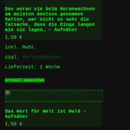
können
auf
Das woran sie beim Heranwachsen
der
am meisten Anstoss genommen
Produktseite
hatten, war nicht so sehr die
gewählt
Tatsache, dass die Dinge langen
werden
wie sie lagen… – Aufnäher
1,50
€
inkl. MwSt.
zzgl.
Versandkosten
Lieferzeit:
1 Woche
Dieses
erstmal aussuchen
Produkt
weist
mehrere
Varianten
auf.
Die
Das Wort für Welt ist Wald –
Optionen
Aufnäher
können
auf
1,50
€
der