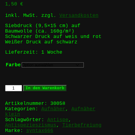
1,50
€
inkl. MwSt.
zzgl.
Versandkosten
Siebdruck (9,5×15 cm) auf
Baumwolle (ca. 160g/m²)
Schwarzer Druck auf weis und rot
Weißer Druck auf schwarz
Lieferzeit:
1 Woche
Farbe
animals
In den Warenkorb
can
´t
fight
Artikelnummer:
30058
back
Kategorien:
Aufnäher
,
Aufnäher
-
klein
fight
Schlagwörter:
Antispe
,
back
Antispezieszismus
,
Tierbefreiung
for
Marke:
syntax666