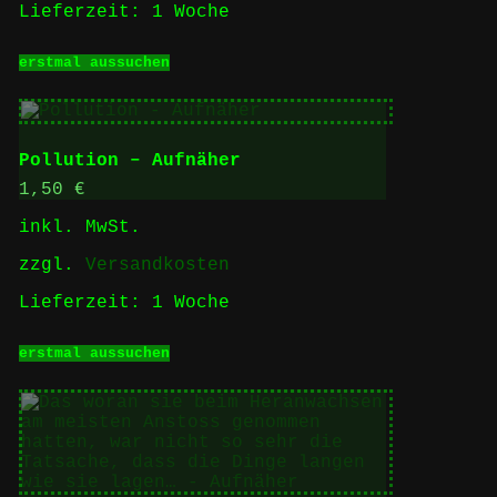
Lieferzeit:
1 Woche
Dieses
erstmal aussuchen
Produkt
weist
mehrere
Varianten
auf.
Pollution – Aufnäher
Die
Optionen
1,50
€
können
inkl. MwSt.
auf
der
zzgl.
Versandkosten
Produktseite
gewählt
Lieferzeit:
1 Woche
werden
Dieses
erstmal aussuchen
Produkt
weist
mehrere
Varianten
auf.
Die
Optionen