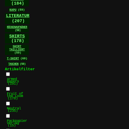
(184)
KAPU
(59)
LITERATUR
(207)
RÜCKENAUFNÄHER
(58)
SHIRTS
(178)
SHIRT
TAILLIERT
(59)
T-SHIRT
(60)
TASCHEN
(58)
Artikelfilter
armed
papers
(191)
Fruit of
the Loom
(178)
Neutral
(235)
Packpapier
Verlag
(15)