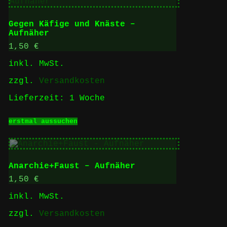
Varianten
auf.
Die
Gegen Käfige und Knäste –
Optionen
Aufnäher
können
auf
1,50
€
der
inkl. MwSt.
Produktseite
gewählt
zzgl.
Versandkosten
werden
Lieferzeit:
1 Woche
Dieses
erstmal aussuchen
Produkt
weist
mehrere
Varianten
auf.
Anarchie+Faust – Aufnäher
Die
Optionen
1,50
€
können
inkl. MwSt.
auf
der
zzgl.
Versandkosten
Produktseite
gewählt