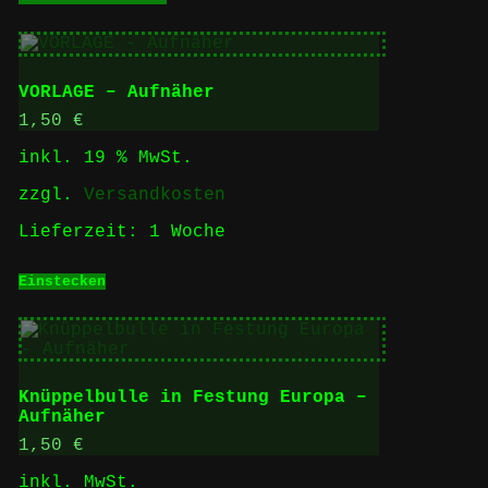
Produkt
weist
mehrere
Varianten
auf.
VORLAGE – Aufnäher
Die
Optionen
1,50
€
können
inkl. 19 % MwSt.
auf
der
zzgl.
Versandkosten
Produktseite
gewählt
Lieferzeit:
1 Woche
werden
Einstecken
Knüppelbulle in Festung Europa –
Aufnäher
1,50
€
inkl. MwSt.