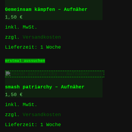
Varianten
auf.
Gemeinsam kämpfen – Aufnäher
Die
Optionen
1,50
€
können
inkl. MwSt.
auf
der
zzgl.
Versandkosten
Produktseite
gewählt
Lieferzeit:
1 Woche
werden
Dieses
erstmal aussuchen
Produkt
weist
mehrere
Varianten
auf.
smash patriarchy – Aufnäher
Die
Optionen
1,50
€
können
inkl. MwSt.
auf
der
zzgl.
Versandkosten
Produktseite
gewählt
Lieferzeit:
1 Woche
werden