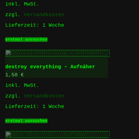
inkl. MwSt.
Produktseite
gewählt
zzgl.
Versandkosten
werden
Lieferzeit:
1 Woche
Dieses
erstmal aussuchen
Produkt
weist
mehrere
Varianten
auf.
destroy everything – Aufnäher
Die
Optionen
1,50
€
können
inkl. MwSt.
auf
der
zzgl.
Versandkosten
Produktseite
gewählt
Lieferzeit:
1 Woche
werden
Dieses
erstmal aussuchen
Produkt
weist
mehrere