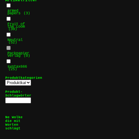
Artikelfilter
armed
papers
(3)
Fruit of
the Loom
(39)
Neutral
(52)
Packpapier
Verlag
(0)
syntax666
(25)
Produktkategorien
Produkt-
Schlagwörter
Ne Wolke
die mit
Worten
schlägt