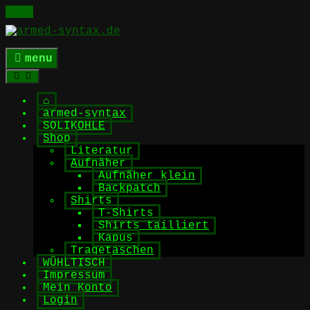
Skip
to
content
menu
⌂
armed-syntax
SOLIKOHLE
Shop
Literatur
Aufnäher
Aufnäher klein
Backpatch
Shirts
T-Shirts
Shirts tailliert
Kapus
Tragetaschen
WÜHLTISCH
Impressum
Mein Konto
Login