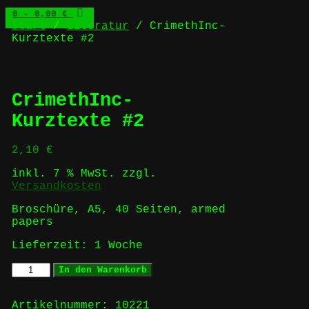
0
- 0,00 €
Start
/
Literatur
/ CrimethInc-
Kurztexte #2
CrimethInc-
Kurztexte #2
2,10
€
inkl. 7 % MwSt.
zzgl.
Versandkosten
Broschüre, A5, 40 Seiten, armed
papers
Lieferzeit:
1 Woche
CrimethInc-
In den Warenkorb
Kurztexte
#2
Menge
Artikelnummer:
10221