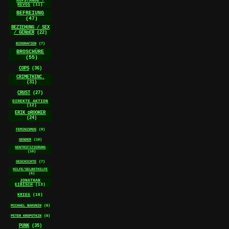
AUFSTÄNDE /
REVOS
(11)
BEFREIUNG
(47)
BEZIEHUNG / SEX
/ GENDER
(22)
BIOGRAFIEN
(7)
BROSCHÜRE
(55)
COPS
(36)
CRIMETHINC.
(31)
CRUST
(27)
DIREKTE AKTION
(12)
ERIK DROOKER
(24)
FEMINISMUS
(9)
GENDER
(10)
GENTRIFIZIERUNG
(10)
GESCHICHTE
(7)
HILFE/SELBSTHILFE
(6)
JONATHAN
EIBISCH
(13)
KRIEG
(16)
MICHAEL BAKUNIN
(8)
PETER KROPOTKIN
(8)
PUNK
(35)