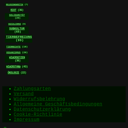
RELEGIONSKRITIK
(7)
RIOT
(36)
SOLIDARITÄT
(20)
SOZIALISMUS
(9)
SUBKULTUR
(65)
TIERBEFREIUNG
(99)
TIERRECHTE
(19)
VEGANISMUS
(20)
WIDERSETZEN
(36)
WIDERSTAND
(43)
ÖKOLOGIE
(22)
Zahlungsarten
Versand
Widerrufsbelehrung
Allgemeine Geschäftsbedingungen
Datenschutzerklärung
Cookie-Richtlinie
Impressum