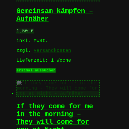
Varianten
auf.
Gemeinsam kämpfen –
Die
Optionen
Aufnäher
können
auf
1,50
€
der
Produktseite
inkl. MwSt.
gewählt
werden
zzgl.
Versandkosten
Lieferzeit:
1 Woche
Dieses
erstmal aussuchen
Produkt
weist
mehrere
Varianten
auf.
Die
If they come for me
Optionen
können
in the morning –
auf
They will come for
der
Produktseite