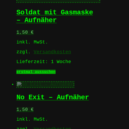
Varianten
auf.
Soldat mit Gasmaske
Die
Optionen
– Aufnäher
können
auf
1,50
€
der
Produktseite
inkl. MwSt.
gewählt
werden
zzgl.
Versandkosten
Lieferzeit:
1 Woche
Dieses
erstmal aussuchen
Produkt
weist
mehrere
Varianten
No Exit – Aufnäher
auf.
Die
Optionen
1,50
€
können
auf
inkl. MwSt.
der
Produktseite