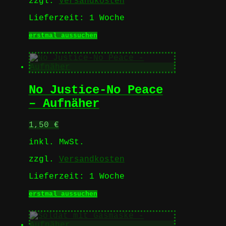
zzgl.
Versandkosten
gewählt
werden
Lieferzeit:
1 Woche
Dieses
erstmal aussuchen
Produkt
weist
mehrere
Varianten
auf.
No Justice-No Peace
Die
Optionen
– Aufnäher
können
auf
1,50
€
der
Produktseite
inkl. MwSt.
gewählt
werden
zzgl.
Versandkosten
Lieferzeit:
1 Woche
Dieses
erstmal aussuchen
Produkt
weist
mehrere