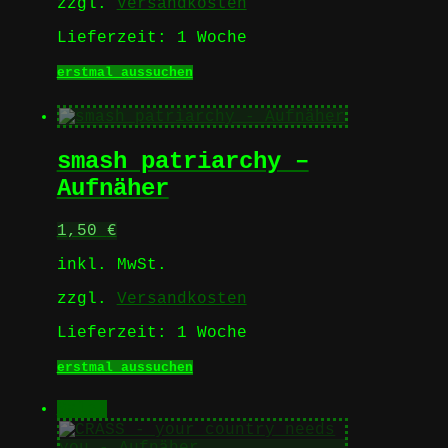
zzgl.
Versandkosten
Lieferzeit:
1 Woche
Dieses
erstmal aussuchen
Produkt
weist
mehrere
Varianten
smash patriarchy –
auf.
Die
Aufnäher
Optionen
können
1,50
€
auf
der
inkl. MwSt.
Produktseite
gewählt
zzgl.
Versandkosten
werden
Lieferzeit:
1 Woche
Dieses
erstmal aussuchen
Produkt
weist
Sale!
mehrere
Varianten