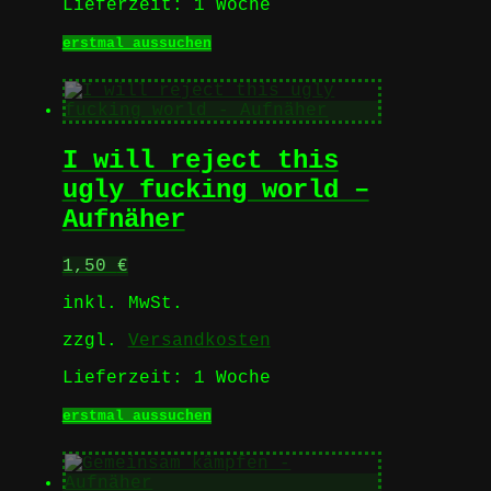
Lieferzeit:
1 Woche
Dieses
erstmal aussuchen
Produkt
weist
mehrere
Varianten
auf.
I will reject this
Die
Optionen
ugly fucking world –
können
Aufnäher
auf
der
Produktseite
1,50
€
gewählt
werden
inkl. MwSt.
zzgl.
Versandkosten
Lieferzeit:
1 Woche
Dieses
erstmal aussuchen
Produkt
weist
mehrere