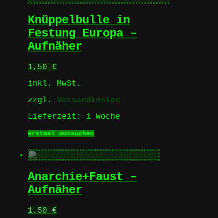
Varianten
auf.
Knüppelbulle in
Die
Optionen
Festung Europa –
können
Aufnäher
auf
der
Produktseite
1,50
€
gewählt
werden
inkl. MwSt.
zzgl.
Versandkosten
Lieferzeit:
1 Woche
Dieses
erstmal aussuchen
Produkt
weist
mehrere
Varianten
Anarchie+Faust –
auf.
Die
Aufnäher
Optionen
können
1,50
€
auf