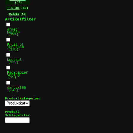
(59)
T-SHIRT
(60)
TASCHEN
(58)
Artikelfilter
armed
papers
(191)
Fruit of
the Loom
(178)
Neutral
(235)
Packpapier
Verlag
(15)
syntax666
(243)
Produktkategorien
Produkt-
Schlagwörter