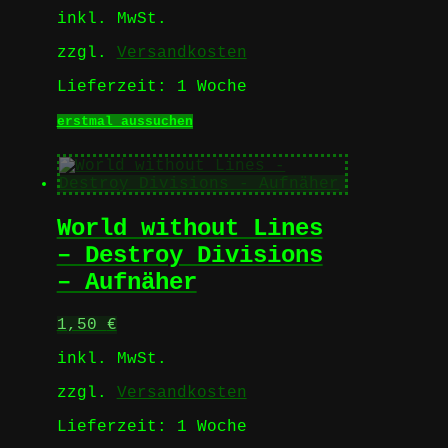
der
inkl. MwSt.
Produktseite
gewählt
zzgl.
Versandkosten
werden
Lieferzeit:
1 Woche
Dieses
erstmal aussuchen
Produkt
weist
mehrere
Varianten
auf.
World without Lines
Die
Optionen
– Destroy Divisions
können
– Aufnäher
auf
der
Produktseite
1,50
€
gewählt
werden
inkl. MwSt.
zzgl.
Versandkosten
Lieferzeit:
1 Woche