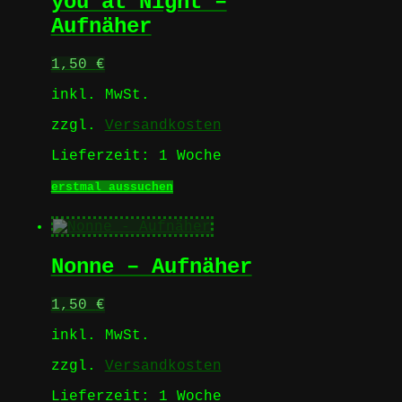
you at Night –
gewählt
Aufnäher
werden
1,50
€
inkl. MwSt.
zzgl.
Versandkosten
Lieferzeit:
1 Woche
Dieses
erstmal aussuchen
Produkt
weist
mehrere
Varianten
Nonne – Aufnäher
auf.
Die
Optionen
1,50
€
können
auf
inkl. MwSt.
der
Produktseite
zzgl.
Versandkosten
gewählt
werden
Lieferzeit:
1 Woche