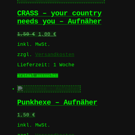
auf.
Die
CRASS – your country
Optionen
können
needs you – Aufnäher
auf
der
Ursprünglicher
Aktueller
1,50
€
1,00
€
Produktseite
Preis
Preis
gewählt
inkl. MwSt.
war:
ist:
werden
1,50 €
1,00 €.
zzgl.
Versandkosten
Lieferzeit:
1 Woche
Dieses
erstmal aussuchen
Produkt
weist
mehrere
Varianten
Punkhexe – Aufnäher
auf.
Die
Optionen
1,50
€
können
auf
inkl. MwSt.
der
Produktseite