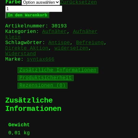
Farbe
Zurücksetzen
Direct
Action
In den Warenkorb
-
Aufnäher
Artikelnummer:
30193
Menge
Kategorien:
Aufnäher
,
Aufnäher
klein
Schlagwörter:
Antispe
,
Befreiung
,
Direkte Aktion
,
widersetzen
,
Widerstand
Marke:
syntax666
Zusätzliche Informationen
Produktsicherheit
Rezensionen (0)
Zusätzliche
Informationen
Gewicht
0,01 kg