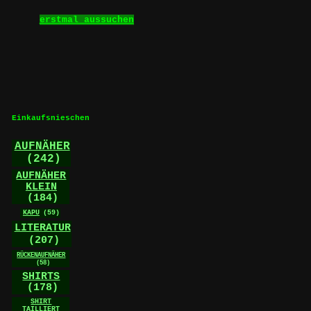
Dieses
erstmal aussuchen
Produkt
weist
mehrere
Varianten
auf.
Die
Optionen
können
Einkaufsnieschen
auf
der
AUFNÄHER
Produktseite
(242)
gewählt
AUFNÄHER
werden
KLEIN
(184)
KAPU
(59)
LITERATUR
(207)
RÜCKENAUFNÄHER
(58)
SHIRTS
(178)
SHIRT
TAILLIERT