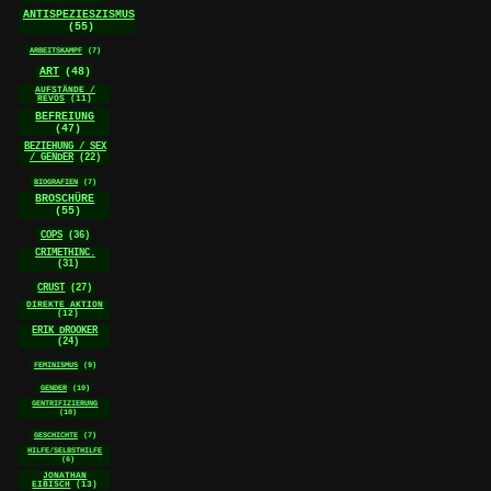
ANTISPEZIESZISMUS
(55)
ARBEITSKAMPF
(7)
ART
(48)
AUFSTÄNDE /
REVOS
(11)
BEFREIUNG
(47)
BEZIEHUNG / SEX
/ GENDER
(22)
BIOGRAFIEN
(7)
BROSCHÜRE
(55)
COPS
(36)
CRIMETHINC.
(31)
CRUST
(27)
DIREKTE AKTION
(12)
ERIK DROOKER
(24)
FEMINISMUS
(9)
GENDER
(10)
GENTRIFIZIERUNG
(10)
GESCHICHTE
(7)
HILFE/SELBSTHILFE
(6)
JONATHAN
EIBISCH
(13)