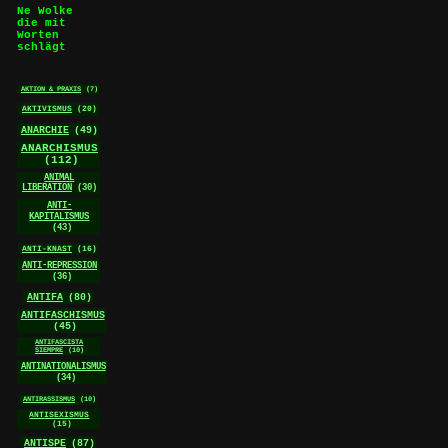
Ne Wolke
die mit
Worten
schlägt
AKTION & PRAXIS
(7)
AKTIVISMUS
(20)
ANARCHIE
(49)
ANARCHISMUS
(112)
ANIMAL
LIBERATION
(30)
ANTI-
KAPITALISMUS
(43)
ANTI-KNAST
(16)
ANTI-REPRESSION
(36)
ANTIFA
(80)
ANTIFASCHISMUS
(45)
ANTIFASCISTA
SIEMPRE
(10)
ANTINATIONALISMUS
(34)
ANTIRASSISMUS
(10)
ANTISEXISMUS
(15)
ANTISPE
(87)