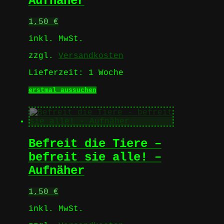
Aufnäher
1,50
€
inkl. MwSt.
zzgl.
Versandkosten
Lieferzeit:
1 Woche
Dieses
erstmal aussuchen
Produkt
weist
mehrere
Varianten
auf.
Befreit die Tiere –
Die
Optionen
befreit sie alle! –
können
Aufnäher
auf
der
Produktseite
1,50
€
gewählt
werden
inkl. MwSt.