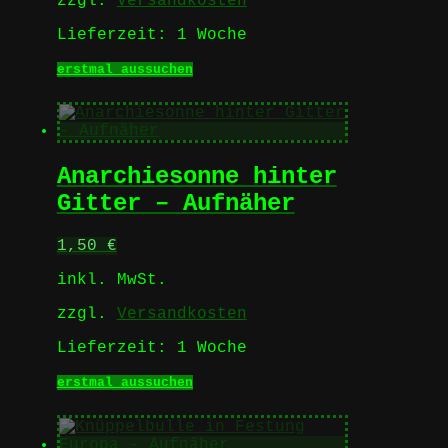
zzgl.
Versandkosten
gewählt
werden
Lieferzeit:
1 Woche
Dieses
erstmal aussuchen
Produkt
weist
mehrere
Varianten
auf.
Anarchiesonne hinter
Die
Optionen
Gitter – Aufnäher
können
auf
1,50
€
der
Produktseite
inkl. MwSt.
gewählt
werden
zzgl.
Versandkosten
Lieferzeit:
1 Woche
Dieses
erstmal aussuchen
Produkt
weist
mehrere