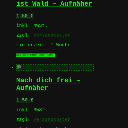
Optionen
ist Wald – Aufnäher
können
auf
1,50
€
der
Produktseite
inkl. MwSt.
gewählt
werden
zzgl.
Versandkosten
Lieferzeit:
1 Woche
Dieses
erstmal aussuchen
Produkt
weist
mehrere
Varianten
Mach dich frei –
auf.
Die
Aufnäher
Optionen
können
1,50
€
auf
der
inkl. MwSt.
Produktseite
gewählt
zzgl.
Versandkosten
werden