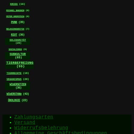
KRIEG
(16)
MICHAEL BAKUNIN
(8)
PETER KROPOTKIN
(8)
PUNK
(35)
RELEGIONSKRITIK
(7)
RIOT
(36)
SOLIDARITÄT
(20)
SOZIALISMUS
(9)
SUBKULTUR
(65)
TIERBEFREIUNG
(99)
TIERRECHTE
(19)
VEGANISMUS
(20)
WIDERSETZEN
(36)
WIDERSTAND
(43)
ÖKOLOGIE
(22)
Zahlungsarten
Versand
Widerrufsbelehrung
Allgemeine Geschäftsbedingungen