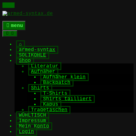
Skip
to
content
menu
⌂
armed-syntax
SOLIKOHLE
Shop
Literatur
Aufnäher
Aufnäher klein
Backpatch
Shirts
T-Shirts
Shirts tailliert
Kapus
Tragetaschen
WÜHLTISCH
Impressum
Mein Konto
Login