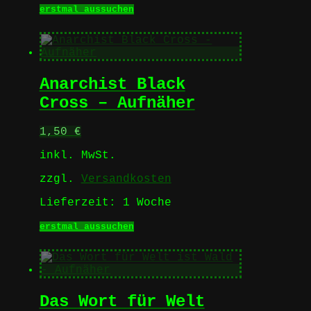
Dieses
erstmal aussuchen
Produkt
weist
mehrere
Varianten
auf.
Anarchist Black
Die
Optionen
Cross – Aufnäher
können
auf
1,50
€
der
Produktseite
inkl. MwSt.
gewählt
werden
zzgl.
Versandkosten
Lieferzeit:
1 Woche
Dieses
erstmal aussuchen
Produkt
weist
mehrere
Varianten
auf.
Das Wort für Welt
Die