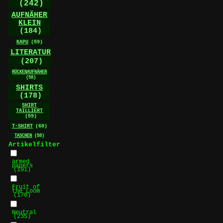
(242)
AUFNÄHER
KLEIN
(184)
KAPU
(59)
LITERATUR
(207)
RÜCKENAUFNÄHER
(58)
SHIRTS
(178)
SHIRT
TAILLIERT
(59)
T-SHIRT
(60)
TASCHEN
(58)
Artikelfilter
armed
papers
(191)
Fruit of
the Loom
(178)
Neutral
(235)