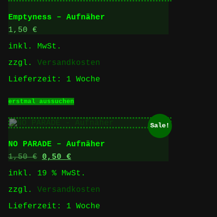
Varianten
auf.
Emptyness – Aufnäher
Die
Optionen
1,50
€
können
inkl. MwSt.
auf
der
zzgl.
Versandkosten
Produktseite
gewählt
Lieferzeit:
1 Woche
werden
Dieses
erstmal aussuchen
Produkt
weist
mehrere
Sale!
Varianten
auf.
NO PARADE – Aufnäher
Die
Optionen
Ursprünglicher
Aktueller
1,50
€
0,50
€
können
Preis
Preis
inkl. 19 % MwSt.
auf
war:
ist:
der
1,50 €
0,50 €.
zzgl.
Versandkosten
Produktseite
gewählt
Lieferzeit:
1 Woche
werden