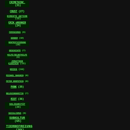
CRIMETHINC.
(31)
CRUST
(27)
DIREKTE AKTION
(12)
ERIK DROOKER
(24)
FEMINISMUS
(9)
GENDER
(10)
GENTRIFIZIERUNG
(10)
GESCHICHTE
(7)
HILFE/SELBSTHILFE
(6)
JONATHAN
EIBISCH
(13)
KRIEG
(16)
MICHAEL BAKUNIN
(8)
PETER KROPOTKIN
(8)
PUNK
(35)
RELEGIONSKRITIK
(7)
RIOT
(36)
SOLIDARITÄT
(20)
SOZIALISMUS
(9)
SUBKULTUR
(65)
TIERBEFREIUNG
(99)