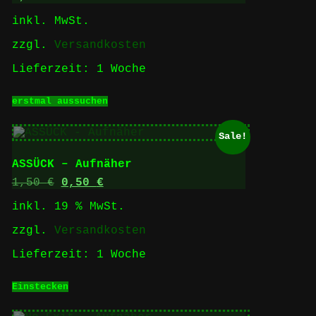
inkl. MwSt.
zzgl.
Versandkosten
Lieferzeit:
1 Woche
Dieses
erstmal aussuchen
Produkt
weist
mehrere
Sale!
Varianten
auf.
ASSÜCK – Aufnäher
Die
Optionen
Ursprünglicher
Aktueller
1,50
€
0,50
€
können
Preis
Preis
inkl. 19 % MwSt.
auf
war:
ist:
der
1,50 €
0,50 €.
zzgl.
Versandkosten
Produktseite
gewählt
Lieferzeit:
1 Woche
werden
Einstecken