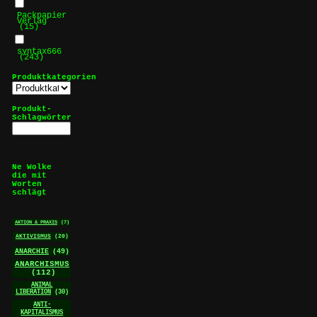
Packpapier
Verlag
(15)
syntax666
(243)
Produktkategorien
Produkt-
Schlagwörter
Ne Wolke
die mit
Worten
schlägt
AKTION & PRAXIS
(7)
AKTIVISMUS
(20)
ANARCHIE
(49)
ANARCHISMUS
(112)
ANIMAL
LIBERATION
(30)
ANTI-
KAPITALISMUS