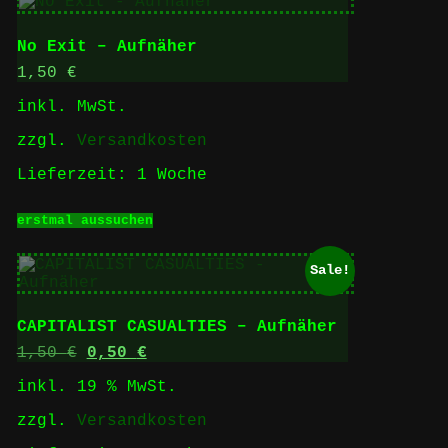
No Exit – Aufnäher
1,50
€
inkl. MwSt.
zzgl.
Versandkosten
Lieferzeit:
1 Woche
Dieses
erstmal aussuchen
Produkt
weist
mehrere
Sale!
Varianten
auf.
Die
CAPITALIST CASUALTIES – Aufnäher
Optionen
können
Ursprünglicher
Aktueller
1,50
€
0,50
€
auf
Preis
Preis
inkl. 19 % MwSt.
der
war:
ist:
Produktseite
1,50 €
0,50 €.
zzgl.
Versandkosten
gewählt
werden