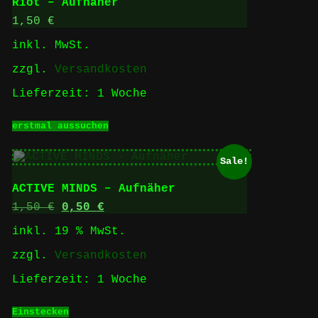
Riot – Aufnäher
Die
Optionen
1,50
€
können
inkl. MwSt.
auf
der
zzgl.
Versandkosten
Produktseite
gewählt
Lieferzeit:
1 Woche
werden
Dieses
erstmal aussuchen
Produkt
weist
mehrere
Sale!
Varianten
auf.
ACTIVE MINDS – Aufnäher
Die
Optionen
Ursprünglicher
Aktueller
1,50
€
0,50
€
können
Preis
Preis
inkl. 19 % MwSt.
auf
war:
ist:
der
1,50 €
0,50 €.
zzgl.
Versandkosten
Produktseite
gewählt
Lieferzeit:
1 Woche
werden
Einstecken