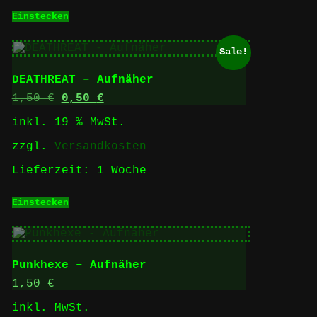
Einstecken
Sale!
DEATHREAT – Aufnäher
Ursprünglicher
Aktueller
1,50
€
0,50
€
Preis
Preis
inkl. 19 % MwSt.
war:
ist:
1,50 €
0,50 €.
zzgl.
Versandkosten
Lieferzeit:
1 Woche
Einstecken
Punkhexe – Aufnäher
1,50
€
inkl. MwSt.