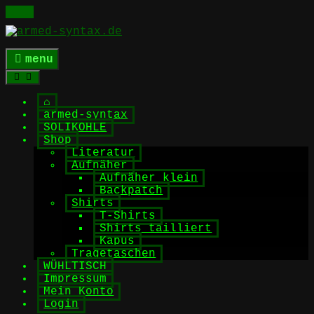
Skip
to
content
menu
⌂
armed-syntax
SOLIKOHLE
Shop
Literatur
Aufnäher
Aufnäher klein
Backpatch
Shirts
T-Shirts
Shirts tailliert
Kapus
Tragetaschen
WÜHLTISCH
Impressum
Mein Konto
Login