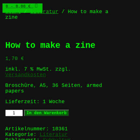
0
- 0,00 €
Start
/
Literatur
/ How to make a
zine
How to make a zine
1,70
€
inkl. 7 % MwSt.
zzgl.
Versandkosten
Broschüre, A5, 36 Seiten, armed
papers
Lieferzeit:
1 Woche
How
In den Warenkorb
to
make
a
Artikelnummer:
10361
zine
Kategorie:
Literatur