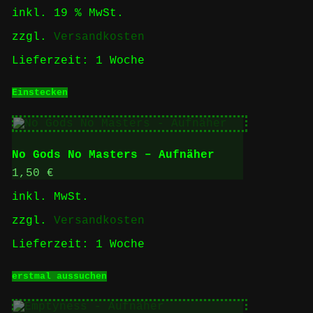
Preis
Preis
inkl. 19 % MwSt.
war:
ist:
1,50 €
0,50 €.
zzgl.
Versandkosten
Lieferzeit:
1 Woche
Einstecken
No Gods No Masters – Aufnäher
1,50
€
inkl. MwSt.
zzgl.
Versandkosten
Lieferzeit:
1 Woche
Dieses
erstmal aussuchen
Produkt
weist
mehrere