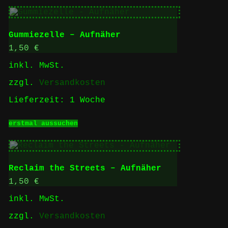
weist
mehrere
Varianten
auf.
Gummiezelle – Aufnäher
Die
Optionen
1,50
€
können
inkl. MwSt.
auf
der
zzgl.
Versandkosten
Produktseite
gewählt
Lieferzeit:
1 Woche
werden
Dieses
erstmal aussuchen
Produkt
weist
mehrere
Varianten
auf.
Reclaim the Streets – Aufnäher
Die
Optionen
1,50
€
können
inkl. MwSt.
auf
der
zzgl.
Versandkosten
Produktseite
gewählt