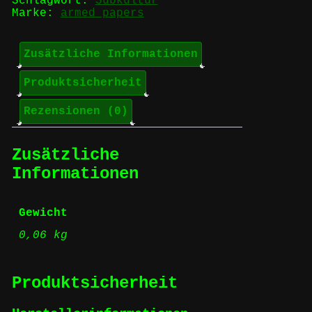
Menge
Schlagwort:
Subkultur
Marke:
armed papers
Zusätzliche Informationen
Produktsicherheit
Rezensionen (0)
Zusätzliche
Informationen
Gewicht
0,06 kg
Produktsicherheit