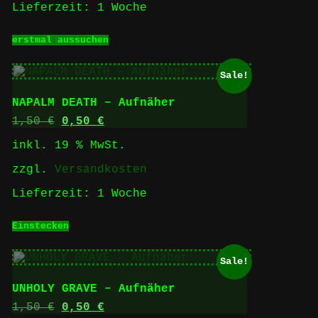
Lieferzeit:
1 Woche
werden
Dieses
erstmal aussuchen
Produkt
weist
mehrere
Sale!
Varianten
auf.
NAPALM DEATH – Aufnäher
Die
Optionen
Ursprünglicher
Aktueller
1,50
€
0,50
€
können
Preis
Preis
inkl. 19 % MwSt.
auf
war:
ist:
der
1,50 €
0,50 €.
zzgl.
Versandkosten
Produktseite
gewählt
Lieferzeit:
1 Woche
werden
Einstecken
Sale!
UNHOLY GRAVE – Aufnäher
Ursprünglicher
Aktueller
1,50
€
0,50
€