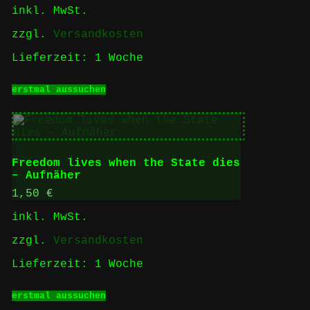
inkl. MwSt.
zzgl.
Versandkosten
Lieferzeit:
1 Woche
Dieses
erstmal aussuchen
Produkt
weist
mehrere
Varianten
auf.
Die
Freedom lives when the State dies
Optionen
– Aufnäher
können
auf
1,50
€
der
inkl. MwSt.
Produktseite
gewählt
zzgl.
Versandkosten
werden
Lieferzeit:
1 Woche
Dieses
erstmal aussuchen
Produkt