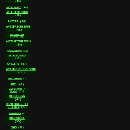
(43)
ANTI-KNAST
(16)
ANTI-REPRESSION
(36)
ANTIFA
(80)
ANTIFASCHISMUS
(45)
ANTIFASCISTA
SIEMPRE
(10)
ANTINATIONALISMUS
(34)
ANTIRASSISMUS
(10)
ANTISEXISMUS
(15)
ANTISPE
(87)
ANTISPEZIESZISMUS
(55)
ARBEITSKAMPF
(7)
ART
(48)
AUFSTÄNDE /
REVOS
(11)
BEFREIUNG
(47)
BEZIEHUNG / SEX
/ GENDER
(22)
BIOGRAFIEN
(7)
BROSCHÜRE
(55)
COPS
(36)