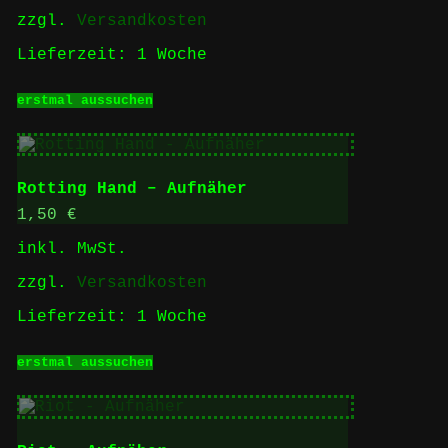
zzgl.
Versandkosten
Lieferzeit:
1 Woche
Dieses
erstmal aussuchen
Produkt
weist
mehrere
Varianten
auf.
Rotting Hand – Aufnäher
Die
Optionen
1,50
€
können
inkl. MwSt.
auf
der
zzgl.
Versandkosten
Produktseite
gewählt
Lieferzeit:
1 Woche
werden
Dieses
erstmal aussuchen
Produkt
weist
mehrere
Varianten
auf.