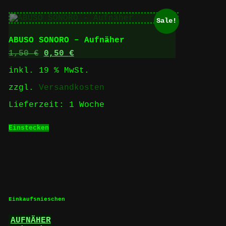
Sale!
ABUSO SONORO – Aufnäher
Ursprünglicher
Aktueller
1,50
€
0,50
€
Preis
Preis
inkl. 19 % MwSt.
war:
ist:
1,50 €
0,50 €.
zzgl.
Versandkosten
Lieferzeit:
1 Woche
Einstecken
Einkaufsnieschen
AUFNÄHER