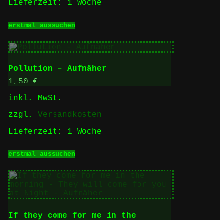
Lieferzeit:
1 Woche
werden
Dieses
erstmal aussuchen
Produkt
weist
mehrere
Varianten
auf.
Pollution – Aufnäher
Die
Optionen
1,50
€
können
inkl. MwSt.
auf
der
zzgl.
Versandkosten
Produktseite
gewählt
Lieferzeit:
1 Woche
werden
Dieses
erstmal aussuchen
Produkt
weist
mehrere
Varianten
auf.
Die
Optionen
If they come for me in the
können