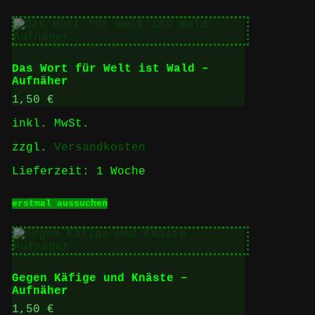
weist
mehrere
Varianten
auf.
Die
Das Wort für Welt ist Wald –
Optionen
Aufnäher
können
auf
1,50
€
der
inkl. MwSt.
Produktseite
gewählt
zzgl.
Versandkosten
werden
Lieferzeit:
1 Woche
Dieses
erstmal aussuchen
Produkt
weist
mehrere
Varianten
auf.
Die
Gegen Käfige und Knäste –
Optionen
Aufnäher
können
auf
1,50
€