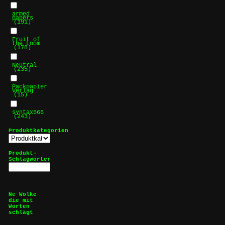
armed
papers
(191)
Fruit of
the Loom
(178)
Neutral
(235)
Packpapier
Verlag
(15)
syntax666
(243)
Produktkategorien
Produkt-
Schlagwörter
Ne Wolke
die mit
Worten
schlägt