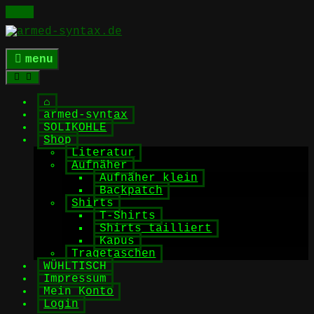
Skip
to
content
menu
⌂
armed-syntax
SOLIKOHLE
Shop
Literatur
Aufnäher
Aufnäher klein
Backpatch
Shirts
T-Shirts
Shirts tailliert
Kapus
Tragetaschen
WÜHLTISCH
Impressum
Mein Konto
Login