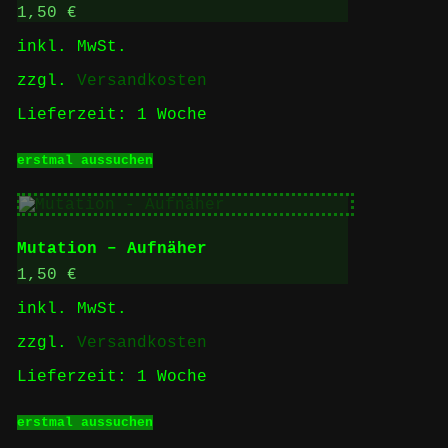
Optionen
1,50
€
können
inkl. MwSt.
auf
der
zzgl.
Versandkosten
Produktseite
gewählt
Lieferzeit:
1 Woche
werden
Dieses
erstmal aussuchen
Produkt
weist
mehrere
Varianten
auf.
Mutation – Aufnäher
Die
Optionen
1,50
€
können
inkl. MwSt.
auf
der
zzgl.
Versandkosten
Produktseite
gewählt
Lieferzeit:
1 Woche
werden
Dieses
erstmal aussuchen
Produkt
weist