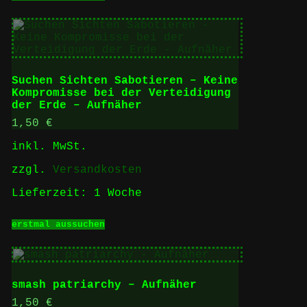
weist
mehrere
Varianten
auf.
Die
Optionen
Suchen Sichten Sabotieren – Keine
können
Kompromisse bei der Verteidigung
auf
der Erde – Aufnäher
der
Produktseite
1,50
€
gewählt
inkl. MwSt.
werden
zzgl.
Versandkosten
Lieferzeit:
1 Woche
Dieses
erstmal aussuchen
Produkt
weist
mehrere
Varianten
auf.
smash patriarchy – Aufnäher
Die
Optionen
1,50
€