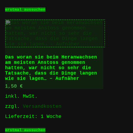
Dieses
erstmal aussuchen
Produkt
weist
mehrere
Varianten
auf.
Die
Optionen
können
auf
Das woran sie beim Heranwachsen
der
am meisten Anstoss genommen
Produktseite
hatten, war nicht so sehr die
gewählt
Tatsache, dass die Dinge langen
werden
wie sie lagen… – Aufnäher
1,50
€
inkl. MwSt.
zzgl.
Versandkosten
Lieferzeit:
1 Woche
Dieses
erstmal aussuchen
Produkt