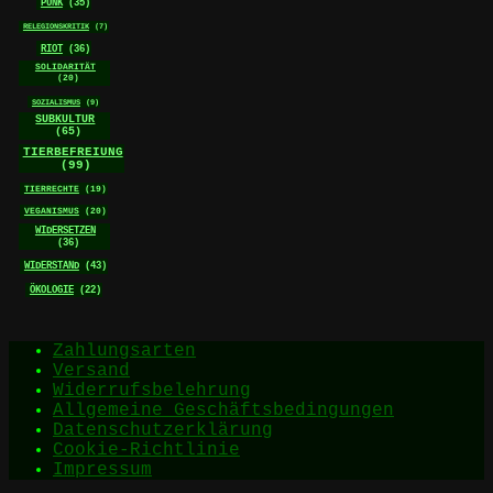
PUNK
(35)
RELEGIONSKRITIK
(7)
RIOT
(36)
SOLIDARITÄT
(20)
SOZIALISMUS
(9)
SUBKULTUR
(65)
TIERBEFREIUNG
(99)
TIERRECHTE
(19)
VEGANISMUS
(20)
WIDERSETZEN
(36)
WIDERSTAND
(43)
ÖKOLOGIE
(22)
Zahlungsarten
Versand
Widerrufsbelehrung
Allgemeine Geschäftsbedingungen
Datenschutzerklärung
Cookie-Richtlinie
Impressum