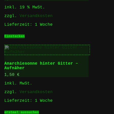
können
inkl. 19 % MwSt.
auf
der
zzgl.
Versandkosten
Produktseite
gewählt
Lieferzeit:
1 Woche
werden
Einstecken
Anarchiesonne hinter Gitter –
Aufnäher
1,50
€
inkl. MwSt.
zzgl.
Versandkosten
Lieferzeit:
1 Woche
Dieses
erstmal aussuchen
Produkt