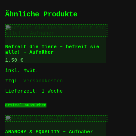
Ähnliche Produkte
Befreit die Tiere – befreit sie
alle! – Aufnäher
1,50
€
inkl. MwSt.
zzgl.
Versandkosten
Lieferzeit:
1 Woche
Dieses
erstmal aussuchen
Produkt
weist
mehrere
Varianten
auf.
ANARCHY & EQUALITY – Aufnäher
Die