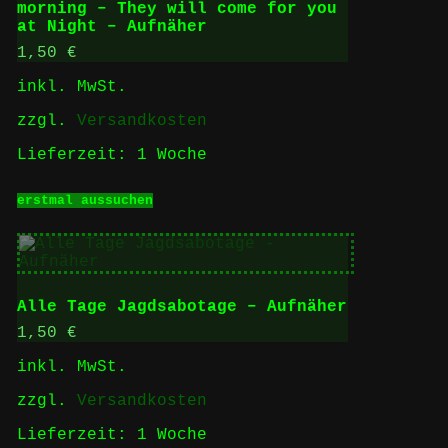
morning – They will come for you
auf
at Night – Aufnäher
der
Produktseite
1,50
€
gewählt
inkl. MwSt.
werden
zzgl.
Versandkosten
Lieferzeit:
1 Woche
Dieses
erstmal aussuchen
Produkt
weist
mehrere
Varianten
auf.
Die
Alle Tage Jagdsabotage – Aufnäher
Optionen
können
1,50
€
auf
inkl. MwSt.
der
Produktseite
zzgl.
Versandkosten
gewählt
werden
Lieferzeit:
1 Woche