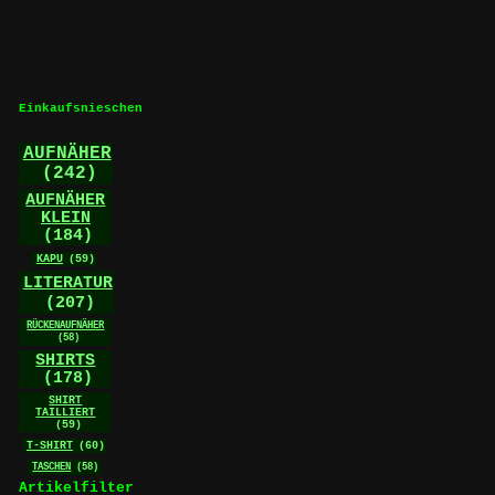
Varianten
auf.
Die
Optionen
können
Einkaufsnieschen
auf
der
AUFNÄHER
Produktseite
(242)
gewählt
werden
AUFNÄHER
KLEIN
(184)
KAPU
(59)
LITERATUR
(207)
RÜCKENAUFNÄHER
(58)
SHIRTS
(178)
SHIRT
TAILLIERT
(59)
T-SHIRT
(60)
TASCHEN
(58)
Artikelfilter