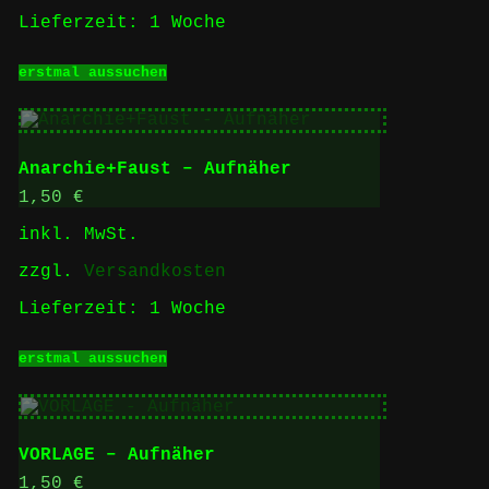
gewählt
Lieferzeit:
1 Woche
werden
Dieses
erstmal aussuchen
Produkt
weist
mehrere
Varianten
auf.
Anarchie+Faust – Aufnäher
Die
Optionen
1,50
€
können
inkl. MwSt.
auf
der
zzgl.
Versandkosten
Produktseite
gewählt
Lieferzeit:
1 Woche
werden
Dieses
erstmal aussuchen
Produkt
weist
mehrere
Varianten
auf.
VORLAGE – Aufnäher
Die
Optionen
1,50
€