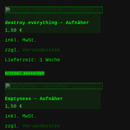
weist
mehrere
Varianten
auf.
destroy everything – Aufnäher
Die
Optionen
1,50
€
können
inkl. MwSt.
auf
der
zzgl.
Versandkosten
Produktseite
gewählt
Lieferzeit:
1 Woche
werden
Dieses
erstmal aussuchen
Produkt
weist
mehrere
Varianten
auf.
Emptyness – Aufnäher
Die
Optionen
1,50
€
können
inkl. MwSt.
auf
der
zzgl.
Versandkosten
Produktseite