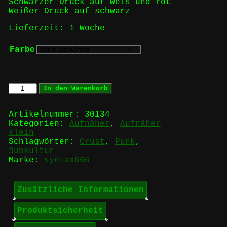
Schwarzer Druck auf weis und rot
Weißer Druck auf schwarz
Lieferzeit:
1 Woche
Farbe
No
In den Warenkorb
Gods
No
Masters
Artikelnummer:
30134
-
Kategorien:
Aufnäher
,
Aufnäher
Aufnäher
klein
Menge
Schlagwörter:
Crust
,
Punk
,
Subkultur
Marke:
syntax666
Zusätzliche Informationen
Produktsicherheit