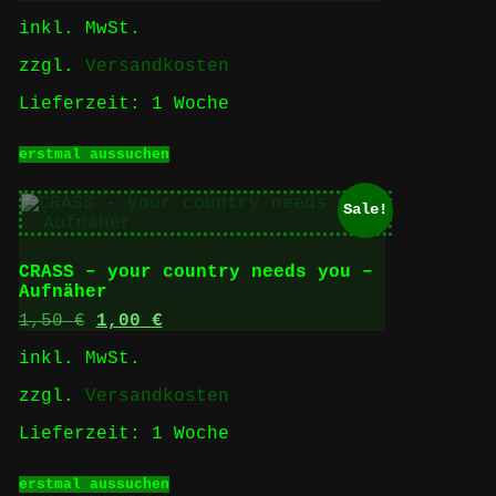
der
inkl. MwSt.
Produktseite
gewählt
zzgl.
Versandkosten
werden
Lieferzeit:
1 Woche
Dieses
erstmal aussuchen
Produkt
weist
mehrere
Sale!
Varianten
auf.
Die
CRASS – your country needs you –
Optionen
Aufnäher
können
auf
Ursprünglicher
Aktueller
1,50
€
1,00
€
der
Preis
Preis
inkl. MwSt.
Produktseite
war:
ist:
gewählt
1,50 €
1,00 €.
zzgl.
Versandkosten
werden
Lieferzeit:
1 Woche
Dieses
erstmal aussuchen
Produkt