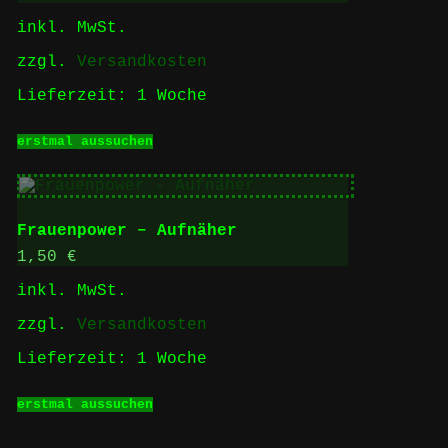
können
inkl. MwSt.
auf
der
zzgl.
Versandkosten
Produktseite
gewählt
Lieferzeit:
1 Woche
werden
Dieses
erstmal aussuchen
Produkt
weist
mehrere
Varianten
auf.
Frauenpower – Aufnäher
Die
Optionen
1,50
€
können
inkl. MwSt.
auf
der
zzgl.
Versandkosten
Produktseite
gewählt
Lieferzeit:
1 Woche
werden
Dieses
erstmal aussuchen
Produkt
weist
mehrere