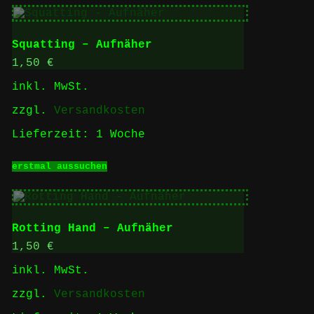
mehrere
Varianten
auf.
Squatting – Aufnäher
Die
Optionen
1,50
€
können
inkl. MwSt.
auf
der
zzgl.
Versandkosten
Produktseite
gewählt
Lieferzeit:
1 Woche
werden
Dieses
erstmal aussuchen
Produkt
weist
mehrere
Varianten
auf.
Rotting Hand – Aufnäher
Die
Optionen
1,50
€
können
inkl. MwSt.
auf
der
zzgl.
Versandkosten
Produktseite
gewählt