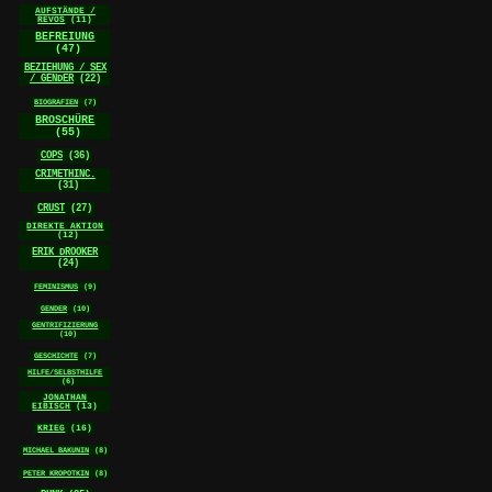
AUFSTÄNDE /
REVOS
(11)
BEFREIUNG
(47)
BEZIEHUNG / SEX
/ GENDER
(22)
BIOGRAFIEN
(7)
BROSCHÜRE
(55)
COPS
(36)
CRIMETHINC.
(31)
CRUST
(27)
DIREKTE AKTION
(12)
ERIK DROOKER
(24)
FEMINISMUS
(9)
GENDER
(10)
GENTRIFIZIERUNG
(10)
GESCHICHTE
(7)
HILFE/SELBSTHILFE
(6)
JONATHAN
EIBISCH
(13)
KRIEG
(16)
MICHAEL BAKUNIN
(8)
PETER KROPOTKIN
(8)