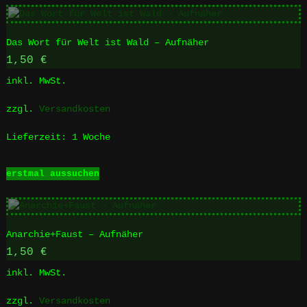
weist
mehrere
Varianten
Das Wort für Welt ist Wald – Aufnäher
auf.
Die
1,50
€
Optionen
inkl. MwSt.
können
auf
zzgl.
Versandkosten
der
Produktseite
Lieferzeit:
1 Woche
gewählt
werden
Dieses
erstmal aussuchen
Produkt
weist
mehrere
Varianten
Anarchie+Faust – Aufnäher
auf.
Die
1,50
€
Optionen
inkl. MwSt.
können
auf
zzgl.
Versandkosten