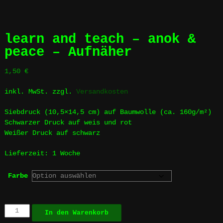
learn and teach – anok &
peace – Aufnäher
1,50
€
inkl. MwSt.
zzgl.
Versandkosten
Siebdruck (10,5×14,5 cm) auf Baumwolle (ca. 160g/m²)
Schwarzer Druck auf weis und rot
Weißer Druck auf schwarz
Lieferzeit:
1 Woche
Farbe
learn
In den Warenkorb
and