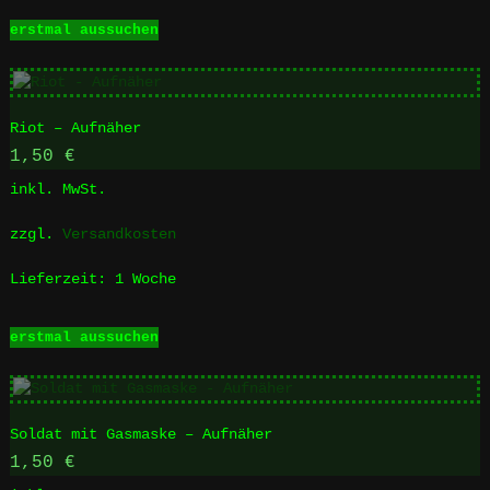
werden
Dieses
erstmal aussuchen
Produkt
weist
mehrere
Varianten
Riot – Aufnäher
auf.
Die
1,50
€
Optionen
inkl. MwSt.
können
auf
zzgl.
Versandkosten
der
Produktseite
Lieferzeit:
1 Woche
gewählt
werden
Dieses
erstmal aussuchen
Produkt
weist
mehrere
Varianten
Soldat mit Gasmaske – Aufnäher
auf.
Die
1,50
€
Optionen