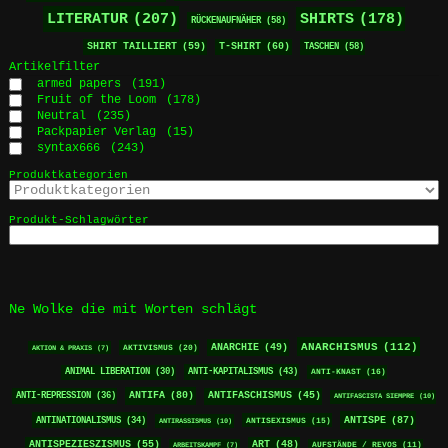
der
LITERATUR
(207)
SHIRTS
(178)
RÜCKENAUFNÄHER
(58)
Produktseite
gewählt
SHIRT TAILLIERT
(59)
T-SHIRT
(60)
TASCHEN
(58)
werden
Artikelfilter
armed papers
(191)
Fruit of the Loom
(178)
Neutral
(235)
Packpapier Verlag
(15)
syntax666
(243)
Produktkategorien
Produkt-Schlagwörter
Ne Wolke die mit Worten schlägt
ANARCHISMUS
(112)
ANARCHIE
(49)
AKTIVISMUS
(20)
AKTION & PRAXIS
(7)
ANTI-KAPITALISMUS
(43)
ANIMAL LIBERATION
(30)
ANTI-KNAST
(16)
ANTIFA
(80)
ANTI-REPRESSION
(36)
ANTIFASCHISMUS
(45)
ANTIFASCISTA SIEMPRE
(10)
ANTISPE
(87)
ANTINATIONALISMUS
(34)
ANTISEXISMUS
(15)
ANTIRASSISMUS
(10)
ANTISPEZIESZISMUS
(55)
ART
(48)
ARBEITSKAMPF
(7)
AUFSTÄNDE / REVOS
(11)