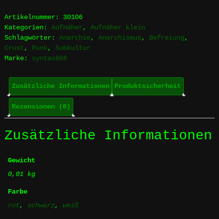
teach
-
Artikelnummer:
30106
anok
Kategorien:
Aufnäher
,
Aufnäher klein
&
Schlagwörter:
Anarchie
,
Anarchismus
,
Befreiung
,
peace
Crust
,
Punk
,
Subkultur
-
Marke:
syntax666
Aufnäher
Menge
Zusätzliche Informationen
Produktsicherheit
Rezensionen (0)
Zusätzliche Informationen
Gewicht
0,01 kg
Farbe
rot
,
schwarz
,
weiß