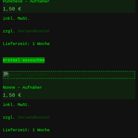
Punkhexe – Aufnäher
auf.
Die
1,50
€
Optionen
inkl. MwSt.
können
auf
zzgl.
Versandkosten
der
Produktseite
Lieferzeit:
1 Woche
gewählt
werden
Dieses
erstmal aussuchen
Produkt
weist
mehrere
Varianten
Nonne – Aufnäher
auf.
Die
1,50
€
Optionen
inkl. MwSt.
können
auf
zzgl.
Versandkosten
der
Produktseite
Lieferzeit:
1 Woche
gewählt