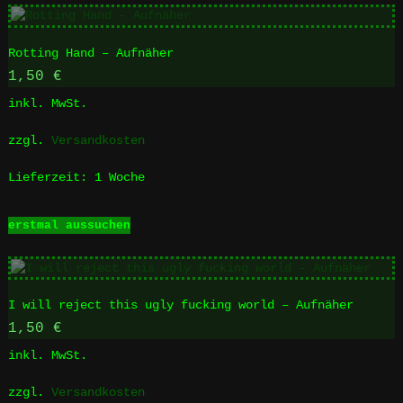
mehrere
Varianten
Rotting Hand – Aufnäher
auf.
Die
1,50
€
Optionen
inkl. MwSt.
können
auf
zzgl.
Versandkosten
der
Produktseite
Lieferzeit:
1 Woche
gewählt
werden
Dieses
erstmal aussuchen
Produkt
weist
mehrere
Varianten
I will reject this ugly fucking world – Aufnäher
auf.
Die
1,50
€
Optionen
inkl. MwSt.
können
auf
zzgl.
Versandkosten
der