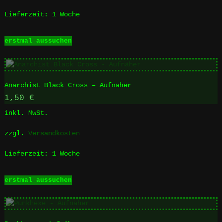
Produktseite
Lieferzeit:
1 Woche
gewählt
werden
Dieses
erstmal aussuchen
Produkt
weist
mehrere
Varianten
Anarchist Black Cross – Aufnäher
auf.
Die
1,50
€
Optionen
inkl. MwSt.
können
auf
zzgl.
Versandkosten
der
Produktseite
Lieferzeit:
1 Woche
gewählt
werden
Dieses
erstmal aussuchen
Produkt
weist
mehrere
Varianten