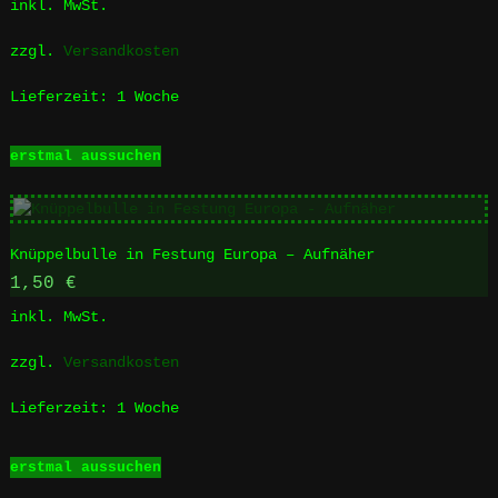
inkl. MwSt.
können
auf
zzgl.
Versandkosten
der
Produktseite
Lieferzeit:
1 Woche
gewählt
werden
Dieses
erstmal aussuchen
Produkt
weist
mehrere
Varianten
Knüppelbulle in Festung Europa – Aufnäher
auf.
Die
1,50
€
Optionen
inkl. MwSt.
können
auf
zzgl.
Versandkosten
der
Produktseite
Lieferzeit:
1 Woche
gewählt
werden
Dieses
erstmal aussuchen
Produkt