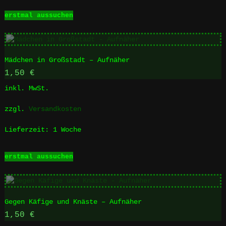
werden
Dieses
erstmal aussuchen
Produkt
weist
mehrere
Varianten
Mädchen in Großstadt – Aufnäher
auf.
Die
1,50
€
Optionen
inkl. MwSt.
können
auf
zzgl.
Versandkosten
der
Produktseite
Lieferzeit:
1 Woche
gewählt
werden
Dieses
erstmal aussuchen
Produkt
weist
mehrere
Varianten
Gegen Käfige und Knäste – Aufnäher
auf.
Die
1,50
€
Optionen