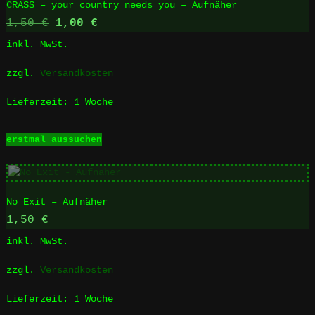
CRASS – your country needs you – Aufnäher
auf.
Die
Ursprünglicher
Aktueller
1,50
€
1,00
€
Optionen
Preis
Preis
inkl. MwSt.
können
war:
ist:
auf
1,50 €
1,00 €.
zzgl.
Versandkosten
der
Produktseite
Lieferzeit:
1 Woche
gewählt
werden
Dieses
erstmal aussuchen
Produkt
weist
mehrere
Varianten
No Exit – Aufnäher
auf.
Die
1,50
€
Optionen
inkl. MwSt.
können
auf
zzgl.
Versandkosten
der
Produktseite
Lieferzeit:
1 Woche
gewählt