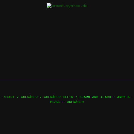
Skip
to
content
START
/
AUFNÄHER
/
AUFNÄHER KLEIN
/ LEARN AND TEACH – ANOK &
PEACE – AUFNÄHER