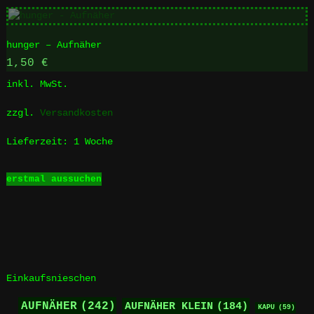
weist
mehrere
Varianten
hunger – Aufnäher
auf.
Die
1,50
€
Optionen
inkl. MwSt.
können
auf
zzgl.
Versandkosten
der
Produktseite
Lieferzeit:
1 Woche
gewählt
werden
Dieses
erstmal aussuchen
Produkt
weist
mehrere
Varianten
auf.
Die
Optionen
Einkaufsnieschen
können
auf
AUFNÄHER
(242)
AUFNÄHER KLEIN
(184)
KAPU
(59)