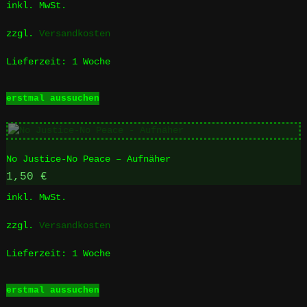
inkl. MwSt.
können
auf
zzgl.
Versandkosten
der
Produktseite
Lieferzeit:
1 Woche
gewählt
werden
Dieses
erstmal aussuchen
Produkt
weist
mehrere
Varianten
No Justice-No Peace – Aufnäher
auf.
Die
1,50
€
Optionen
inkl. MwSt.
können
auf
zzgl.
Versandkosten
der
Produktseite
Lieferzeit:
1 Woche
gewählt
werden
Dieses
erstmal aussuchen
Produkt