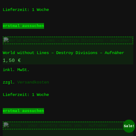
der
Produktseite
Lieferzeit:
1 Woche
gewählt
werden
Dieses
erstmal aussuchen
Produkt
weist
mehrere
Varianten
World without Lines – Destroy Divisions – Aufnäher
auf.
Die
1,50
€
Optionen
inkl. MwSt.
können
auf
zzgl.
Versandkosten
der
Produktseite
Lieferzeit:
1 Woche
gewählt
werden
Dieses
erstmal aussuchen
Produkt
weist
mehrere
Sale!
Varianten