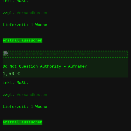
inkl. MwSt.
zzgl.
Versandkosten
Lieferzeit:
1 Woche
Dieses
erstmal aussuchen
Produkt
weist
mehrere
Varianten
Do Not Question Authority – Aufnäher
auf.
Die
1,50
€
Optionen
inkl. MwSt.
können
auf
zzgl.
Versandkosten
der
Produktseite
Lieferzeit:
1 Woche
gewählt
werden
Dieses
erstmal aussuchen
Produkt
weist