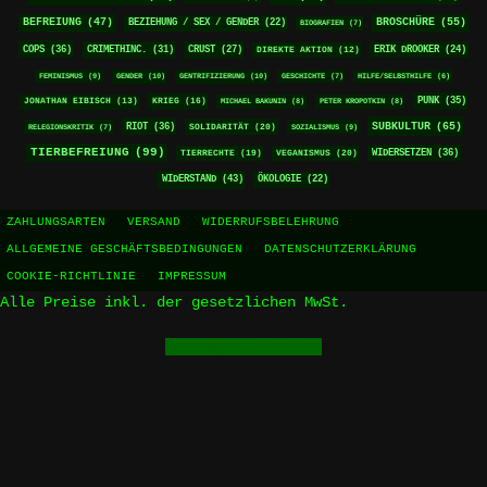
BEFREIUNG
(47)
BROSCHÜRE
(55)
BEZIEHUNG / SEX / GENDER
(22)
BIOGRAFIEN
(7)
COPS
(36)
CRIMETHINC.
(31)
CRUST
(27)
ERIK DROOKER
(24)
DIREKTE AKTION
(12)
FEMINISMUS
(9)
GENDER
(10)
GENTRIFIZIERUNG
(10)
GESCHICHTE
(7)
HILFE/SELBSTHILFE
(6)
PUNK
(35)
KRIEG
(16)
JONATHAN EIBISCH
(13)
MICHAEL BAKUNIN
(8)
PETER KROPOTKIN
(8)
RIOT
(36)
SUBKULTUR
(65)
SOLIDARITÄT
(20)
RELEGIONSKRITIK
(7)
SOZIALISMUS
(9)
TIERBEFREIUNG
(99)
WIDERSETZEN
(36)
TIERRECHTE
(19)
VEGANISMUS
(20)
WIDERSTAND
(43)
ÖKOLOGIE
(22)
ZAHLUNGSARTEN
VERSAND
WIDERRUFSBELEHRUNG
ALLGEMEINE GESCHÄFTSBEDINGUNGEN
DATENSCHUTZERKLÄRUNG
COOKIE-RICHTLINIE
IMPRESSUM
Alle Preise inkl. der gesetzlichen MwSt.
Vertrag widerrufen