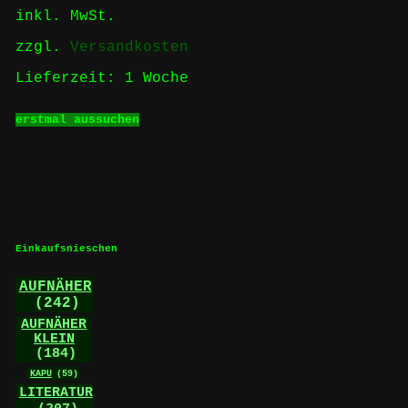
der
inkl. MwSt.
Produktseite
gewählt
zzgl.
Versandkosten
werden
Lieferzeit:
1 Woche
Dieses
erstmal aussuchen
Produkt
weist
mehrere
Varianten
auf.
Die
Optionen
können
Einkaufsnieschen
auf
der
AUFNÄHER
Produktseite
(242)
gewählt
werden
AUFNÄHER
KLEIN
(184)
KAPU
(59)
LITERATUR