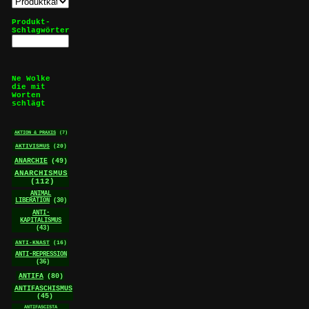
Produkt-
Schlagwörter
Ne Wolke
die mit
Worten
schlägt
AKTION & PRAXIS
(7)
AKTIVISMUS
(20)
ANARCHIE
(49)
ANARCHISMUS
(112)
ANIMAL
LIBERATION
(30)
ANTI-
KAPITALISMUS
(43)
ANTI-KNAST
(16)
ANTI-REPRESSION
(36)
ANTIFA
(80)
ANTIFASCHISMUS
(45)
ANTIFASCISTA