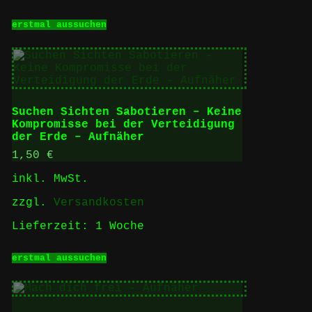
Dieses
erstmal aussuchen
Produkt
weist
mehrere
Varianten
auf.
Die
Optionen
Suchen Sichten Sabotieren – Keine
können
Kompromisse bei der Verteidigung
auf
der Erde – Aufnäher
der
Produktseite
1,50
€
gewählt
inkl. MwSt.
werden
zzgl.
Versandkosten
Lieferzeit:
1 Woche
Dieses
erstmal aussuchen
Produkt
weist
mehrere
Varianten
auf.