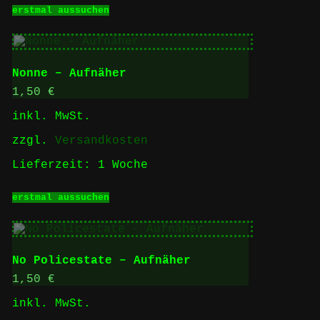
Dieses
erstmal aussuchen
Produkt
weist
mehrere
Varianten
auf.
Nonne – Aufnäher
Die
Optionen
1,50
€
können
inkl. MwSt.
auf
der
zzgl.
Versandkosten
Produktseite
gewählt
Lieferzeit:
1 Woche
werden
Dieses
erstmal aussuchen
Produkt
weist
mehrere
Varianten
auf.
No Policestate – Aufnäher
Die
Optionen
1,50
€
können
inkl. MwSt.
auf
der