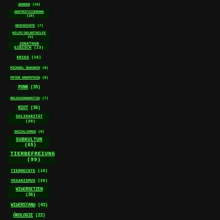
GENDER
(10)
GENTRIFIZIERUNG
(10)
GESCHICHTE
(7)
HILFE/SELBSTHILFE
(6)
JONATHAN
EIBISCH
(13)
KRIEG
(16)
MICHAEL BAKUNIN
(8)
PETER KROPOTKIN
(8)
PUNK
(35)
RELEGIONSKRITIK
(7)
RIOT
(36)
SOLIDARITÄT
(20)
SOZIALISMUS
(9)
SUBKULTUR
(65)
TIERBEFREIUNG
(99)
TIERRECHTE
(19)
VEGANISMUS
(20)
WIDERSETZEN
(36)
WIDERSTAND
(43)
ÖKOLOGIE
(22)