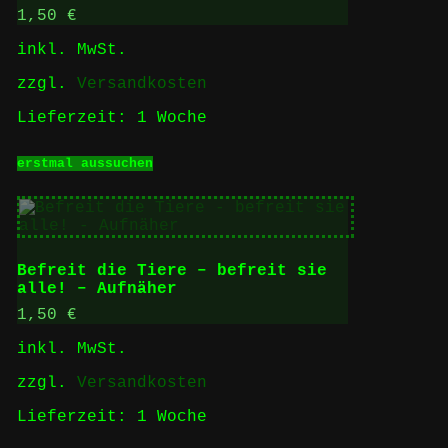
1,50
€
inkl. MwSt.
zzgl.
Versandkosten
Lieferzeit:
1 Woche
Dieses
erstmal aussuchen
Produkt
weist
mehrere
Varianten
auf.
Die
Befreit die Tiere – befreit sie
Optionen
alle! – Aufnäher
können
auf
1,50
€
der
inkl. MwSt.
Produktseite
gewählt
zzgl.
Versandkosten
werden
Lieferzeit:
1 Woche