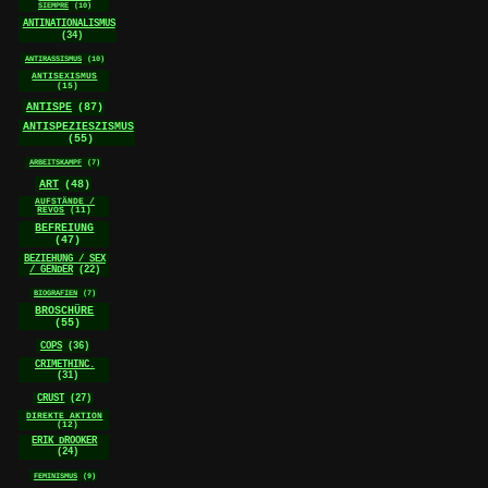
SIEMPRE
(10)
ANTINATIONALISMUS
(34)
ANTIRASSISMUS
(10)
ANTISEXISMUS
(15)
ANTISPE
(87)
ANTISPEZIESZISMUS
(55)
ARBEITSKAMPF
(7)
ART
(48)
AUFSTÄNDE /
REVOS
(11)
BEFREIUNG
(47)
BEZIEHUNG / SEX
/ GENDER
(22)
BIOGRAFIEN
(7)
BROSCHÜRE
(55)
COPS
(36)
CRIMETHINC.
(31)
CRUST
(27)
DIREKTE AKTION
(12)
ERIK DROOKER
(24)
FEMINISMUS
(9)