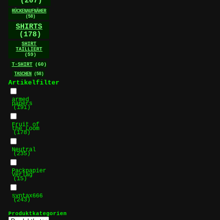
(207)
RÜCKENAUFNÄHER
(58)
SHIRTS
(178)
SHIRT
TAILLIERT
(59)
T-SHIRT
(60)
TASCHEN
(58)
Artikelfilter
armed
papers
(191)
Fruit of
the Loom
(178)
Neutral
(235)
Packpapier
Verlag
(15)
syntax666
(243)
Produktkategorien