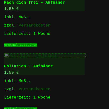
Mach dich frei – Aufnäher
Die
Optionen
1,50
€
können
inkl. MwSt.
auf
der
zzgl.
Versandkosten
Produktseite
gewählt
Lieferzeit:
1 Woche
werden
Dieses
erstmal aussuchen
Produkt
weist
mehrere
Varianten
auf.
Pollution – Aufnäher
Die
Optionen
1,50
€
können
inkl. MwSt.
auf
der
zzgl.
Versandkosten
Produktseite
gewählt
Lieferzeit:
1 Woche
werden
Dieses
erstmal aussuchen