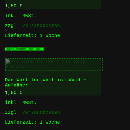
Die
Optionen
1,50
€
können
inkl. MwSt.
auf
der
zzgl.
Versandkosten
Produktseite
gewählt
Lieferzeit:
1 Woche
werden
Dieses
erstmal aussuchen
Produkt
weist
mehrere
Varianten
auf.
Die
Das Wort für Welt ist Wald –
Optionen
Aufnäher
können
auf
1,50
€
der
inkl. MwSt.
Produktseite
gewählt
zzgl.
Versandkosten
werden
Lieferzeit:
1 Woche