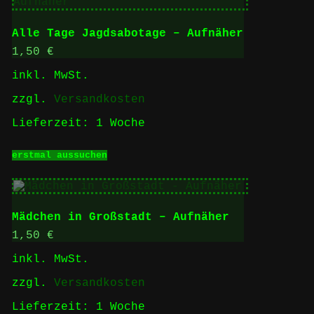
Varianten
auf.
Die
Alle Tage Jagdsabotage – Aufnäher
Optionen
können
1,50
€
auf
inkl. MwSt.
der
Produktseite
zzgl.
Versandkosten
gewählt
werden
Lieferzeit:
1 Woche
Dieses
erstmal aussuchen
Produkt
weist
mehrere
Varianten
auf.
Mädchen in Großstadt – Aufnäher
Die
Optionen
1,50
€
können
inkl. MwSt.
auf
der
zzgl.
Versandkosten
Produktseite
gewählt
Lieferzeit:
1 Woche
werden