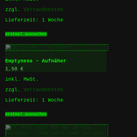
gewählt
zzgl.
Versandkosten
werden
Lieferzeit:
1 Woche
Dieses
erstmal aussuchen
Produkt
weist
mehrere
Varianten
auf.
Emptyness – Aufnäher
Die
Optionen
1,50
€
können
inkl. MwSt.
auf
der
zzgl.
Versandkosten
Produktseite
gewählt
Lieferzeit:
1 Woche
werden
Dieses
erstmal aussuchen
Produkt
weist
mehrere
Varianten