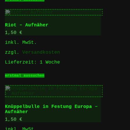
Produkt
weist
mehrere
Varianten
auf.
Riot – Aufnäher
Die
Optionen
1,50
€
können
inkl. MwSt.
auf
der
zzgl.
Versandkosten
Produktseite
gewählt
Lieferzeit:
1 Woche
werden
Dieses
erstmal aussuchen
Produkt
weist
mehrere
Varianten
auf.
Die
Knüppelbulle in Festung Europa –
Optionen
Aufnäher
können
auf
1,50
€
der
inkl. MwSt.
Produktseite