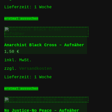
gewählt
Lieferzeit:
1 Woche
werden
Dieses
erstmal aussuchen
Produkt
weist
mehrere
Varianten
auf.
Die
Anarchist Black Cross – Aufnäher
Optionen
können
1,50
€
auf
inkl. MwSt.
der
Produktseite
zzgl.
Versandkosten
gewählt
werden
Lieferzeit:
1 Woche
Dieses
erstmal aussuchen
Produkt
weist
mehrere
Varianten
auf.
No Justice-No Peace – Aufnäher