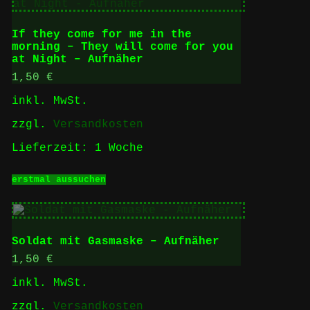
auf.
Die
Optionen
If they come for me in the
können
morning – They will come for you
auf
at Night – Aufnäher
der
Produktseite
1,50
€
gewählt
inkl. MwSt.
werden
zzgl.
Versandkosten
Lieferzeit:
1 Woche
Dieses
erstmal aussuchen
Produkt
weist
mehrere
Varianten
auf.
Soldat mit Gasmaske – Aufnäher
Die
Optionen
1,50
€
können
inkl. MwSt.
auf
der
zzgl.
Versandkosten
Produktseite