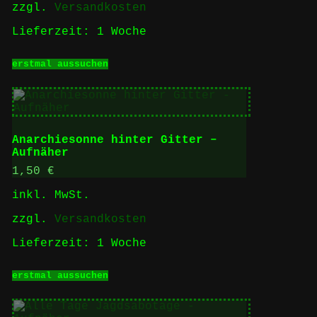
zzgl.
Versandkosten
Produktseite
gewählt
Lieferzeit:
1 Woche
werden
Dieses
erstmal aussuchen
Produkt
weist
mehrere
Varianten
auf.
Die
Anarchiesonne hinter Gitter –
Optionen
Aufnäher
können
auf
1,50
€
der
inkl. MwSt.
Produktseite
gewählt
zzgl.
Versandkosten
werden
Lieferzeit:
1 Woche
Dieses
erstmal aussuchen
Produkt
weist
mehrere