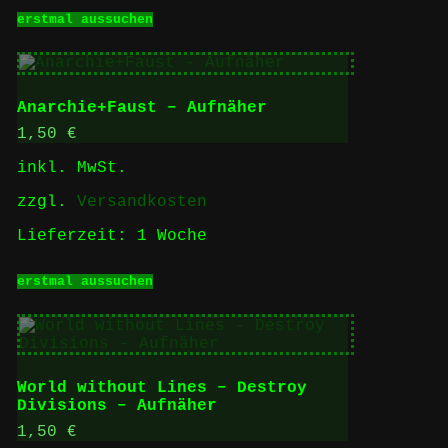
Dieses
erstmal aussuchen
Produkt
weist
mehrere
Varianten
auf.
Anarchie+Faust – Aufnäher
Die
Optionen
1,50
€
können
inkl. MwSt.
auf
der
zzgl.
Versandkosten
Produktseite
gewählt
Lieferzeit:
1 Woche
werden
Dieses
erstmal aussuchen
Produkt
weist
mehrere
Varianten
auf.
Die
World without Lines – Destroy
Optionen
Divisions – Aufnäher
können
auf
1,50
€