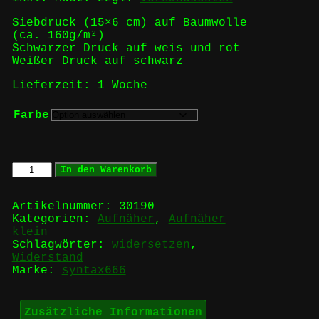
Siebdruck (15×6 cm) auf Baumwolle
(ca. 160g/m²)
Schwarzer Druck auf weis und rot
Weißer Druck auf schwarz
Lieferzeit:
1 Woche
Farbe
NEVER
In den Warenkorb
CONFORM
-
Aufnäher
Artikelnummer:
30190
Menge
Kategorien:
Aufnäher
,
Aufnäher
klein
Schlagwörter:
widersetzen
,
Widerstand
Marke:
syntax666
Zusätzliche Informationen