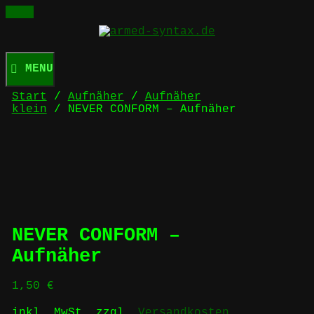
Skip
to
content
MENU
Start
/
Aufnäher
/
Aufnäher
klein
/ NEVER CONFORM – Aufnäher
NEVER CONFORM –
Aufnäher
1,50
€
inkl. MwSt.
zzgl.
Versandkosten