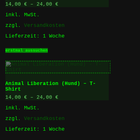
können
14,00
€
–
24,00
€
auf
inkl. MwSt.
der
Produktseite
zzgl.
Versandkosten
gewählt
werden
Lieferzeit:
1 Woche
Dieses
erstmal aussuchen
Produkt
weist
mehrere
Varianten
auf.
Die
Animal Liberation (Hund) – T-
Optionen
Shirt
können
auf
14,00
€
–
24,00
€
der
inkl. MwSt.
Produktseite
gewählt
zzgl.
Versandkosten
werden
Lieferzeit:
1 Woche
Dieses