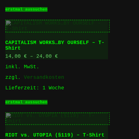
Dieses
erstmal aussuchen
Produkt
weist
mehrere
Varianten
auf.
Die
CAPITALISM WORKS…BY OURSELF – T-
Optionen
Shirt
können
auf
14,00
€
–
24,00
€
der
inkl. MwSt.
Produktseite
gewählt
zzgl.
Versandkosten
werden
Lieferzeit:
1 Woche
Dieses
erstmal aussuchen
Produkt
weist
mehrere
Varianten
auf.
Die
RIOT vs. UTOPIA (§119) – T-Shirt
Optionen