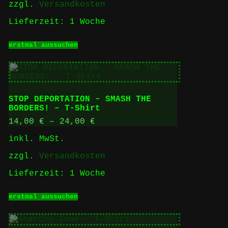
zzgl.
Versandkosten
Produktseite
gewählt
Lieferzeit:
1 Woche
werden
Dieses
erstmal aussuchen
Produkt
weist
mehrere
Varianten
auf.
Die
STOP DEPORTATION – SMASH THE
Optionen
BORDERS! – T-Shirt
können
auf
14,00
€
–
24,00
€
der
inkl. MwSt.
Produktseite
gewählt
zzgl.
Versandkosten
werden
Lieferzeit:
1 Woche
Dieses
erstmal aussuchen
Produkt
weist
mehrere
Varianten