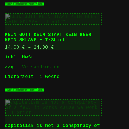
Dieses
erstmal aussuchen
Produkt
weist
mehrere
Varianten
auf.
Die
KEIN GOTT KEIN STAAT KEIN HEER
Optionen
KEIN SKLAVE – T-Shirt
können
auf
14,00
€
–
24,00
€
der
inkl. MwSt.
Produktseite
gewählt
zzgl.
Versandkosten
werden
Lieferzeit:
1 Woche
Dieses
erstmal aussuchen
Produkt
weist
mehrere
Varianten
auf.
Die
Optionen
capitalism is not a conspiracy of
können