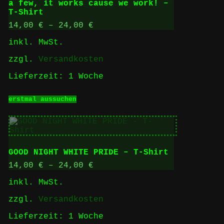
a few, it works cause we work! –
auf
T-Shirt
der
Produktseite
14,00
€
–
24,00
€
gewählt
inkl. MwSt.
werden
zzgl.
Versandkosten
Lieferzeit:
1 Woche
Dieses
erstmal aussuchen
Produkt
weist
mehrere
Varianten
auf.
Die
GOOD NIGHT WHITE PRIDE – T-Shirt
Optionen
können
14,00
€
–
24,00
€
auf
inkl. MwSt.
der
Produktseite
zzgl.
Versandkosten
gewählt
werden
Lieferzeit:
1 Woche