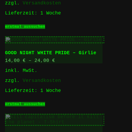
zzgl.
Versandkosten
werden
Lieferzeit:
1 Woche
Dieses
erstmal aussuchen
Produkt
weist
mehrere
Varianten
auf.
GOOD NIGHT WHITE PRIDE – Girlie
Die
Optionen
14,00
€
–
24,00
€
können
inkl. MwSt.
auf
der
zzgl.
Versandkosten
Produktseite
gewählt
Lieferzeit:
1 Woche
werden
Dieses
erstmal aussuchen
Produkt
weist
mehrere
Varianten
auf.