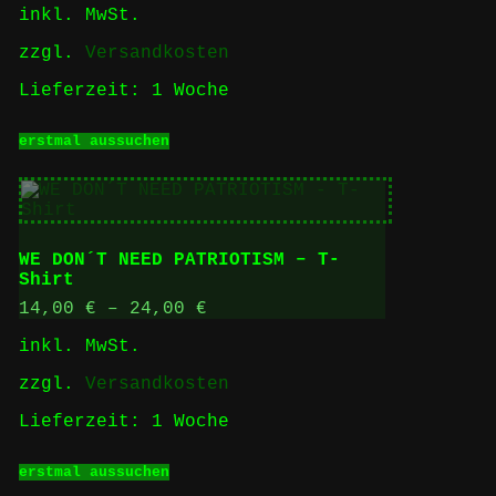
inkl. MwSt.
auf
der
zzgl.
Versandkosten
Produktseite
gewählt
Lieferzeit:
1 Woche
werden
Dieses
erstmal aussuchen
Produkt
weist
mehrere
Varianten
auf.
Die
WE DON´T NEED PATRIOTISM – T-
Optionen
Shirt
können
auf
14,00
€
–
24,00
€
der
inkl. MwSt.
Produktseite
gewählt
zzgl.
Versandkosten
werden
Lieferzeit:
1 Woche
Dieses
erstmal aussuchen
Produkt