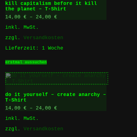
Die
kill capitalism before it kill
Optionen
the planet – T-Shirt
können
auf
14,00
€
–
24,00
€
der
inkl. MwSt.
Produktseite
gewählt
zzgl.
Versandkosten
werden
Lieferzeit:
1 Woche
Dieses
erstmal aussuchen
Produkt
weist
mehrere
Varianten
auf.
Die
do it yourself – create anarchy –
Optionen
T-Shirt
können
auf
14,00
€
–
24,00
€
der
inkl. MwSt.
Produktseite
gewählt
zzgl.
Versandkosten
werden