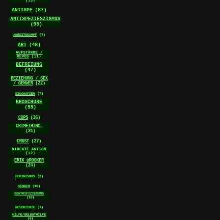
(15)
ANTISPE
(87)
ANTISPEZIESZISMUS
(55)
ARBEITSKAMPF
(7)
ART
(48)
AUFSTÄNDE /
REVOS
(11)
BEFREIUNG
(47)
BEZIEHUNG / SEX
/ GENDER
(22)
BIOGRAFIEN
(7)
BROSCHÜRE
(55)
COPS
(36)
CRIMETHINC.
(31)
CRUST
(27)
DIREKTE AKTION
(12)
ERIK DROOKER
(24)
FEMINISMUS
(9)
GENDER
(10)
GENTRIFIZIERUNG
(10)
GESCHICHTE
(7)
HILFE/SELBSTHILFE
(6)