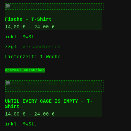
weist
mehrere
Varianten
auf.
Fische – T-Shirt
Die
Optionen
14,00
€
–
24,00
€
können
inkl. MwSt.
auf
der
zzgl.
Versandkosten
Produktseite
gewählt
Lieferzeit:
1 Woche
werden
Dieses
erstmal aussuchen
Produkt
weist
mehrere
Varianten
auf.
Die
UNTIL EVERY CAGE IS EMPTY – T-
Optionen
Shirt
können
auf
14,00
€
–
24,00
€
der
inkl. MwSt.
Produktseite
gewählt