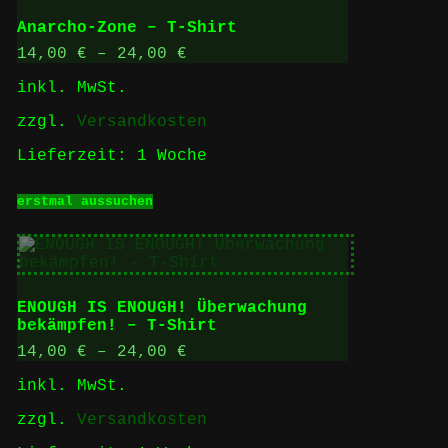
auf.
Anarcho-Zone – T-Shirt
Die
Optionen
14,00
€
–
24,00
€
können
inkl. MwSt.
auf
der
zzgl.
Versandkosten
Produktseite
gewählt
Lieferzeit:
1 Woche
werden
Dieses
erstmal aussuchen
Produkt
weist
mehrere
Varianten
auf.
Die
ENOUGH IS ENOUGH! Überwachung
Optionen
bekämpfen! – T-Shirt
können
auf
14,00
€
–
24,00
€
der
inkl. MwSt.
Produktseite
gewählt
zzgl.
Versandkosten
werden