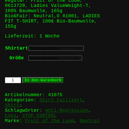
Regulär: Fruit of the Loom,
0613720, Ladies ValueWeight-T,
100% Baumwolle, 165g
Bio&Fair: Neutral,O 81001, LADIES
FIT T-SHIRT, 100& Bio-Baumwolle,
155g
Lieferzeit:
1 Woche
Shirtart
Größe
STOP
In den Warenkorb
CONTROL
-
Girlie
Artikelnummer:
41075
Menge
Kategorien:
Shirt tailliert
,
Shirts
Schlagwörter:
Anti-Repression
,
Cops
,
STOP CONTROL
Marke:
Fruit of the Loom
,
Neutral