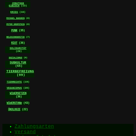
JONATHAN
EIBISCH
(13)
KRIEG
(16)
MICHAEL BAKUNIN
(8)
PETER KROPOTKIN
(8)
PUNK
(35)
RELEGIONSKRITIK
(7)
RIOT
(36)
SOLIDARITÄT
(20)
SOZIALISMUS
(9)
SUBKULTUR
(65)
TIERBEFREIUNG
(99)
TIERRECHTE
(19)
VEGANISMUS
(20)
WIDERSETZEN
(36)
WIDERSTAND
(43)
ÖKOLOGIE
(22)
Zahlungsarten
Versand