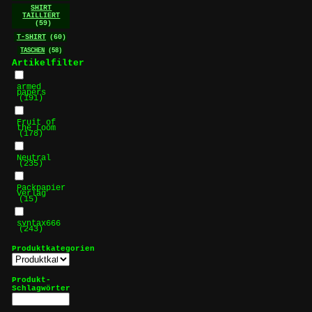
SHIRT
TAILLIERT
(59)
T-SHIRT
(60)
TASCHEN
(58)
Artikelfilter
armed
papers
(191)
Fruit of
the Loom
(178)
Neutral
(235)
Packpapier
Verlag
(15)
syntax666
(243)
Produktkategorien
Produkt-
Schlagwörter