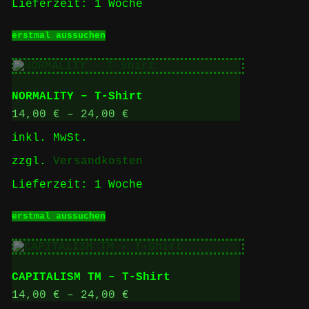
Lieferzeit:
1 Woche
Dieses
erstmal aussuchen
Produkt
weist
mehrere
Varianten
auf.
NORMALITY – T-Shirt
Die
Optionen
14,00
€
–
24,00
€
können
inkl. MwSt.
auf
der
zzgl.
Versandkosten
Produktseite
gewählt
Lieferzeit:
1 Woche
werden
Dieses
erstmal aussuchen
Produkt
weist
mehrere
Varianten
auf.
CAPITALISM TM – T-Shirt
Die
Optionen
14,00
€
–
24,00
€
können