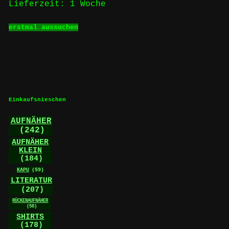
Lieferzeit:
1 Woche
Dieses
erstmal aussuchen
Produkt
weist
mehrere
Varianten
auf.
Die
Optionen
können
Einkaufsnieschen
auf
der
AUFNÄHER
Produktseite
(242)
gewählt
werden
AUFNÄHER
KLEIN
(184)
KAPU
(59)
LITERATUR
(207)
RÜCKENAUFNÄHER
(58)
SHIRTS
(178)