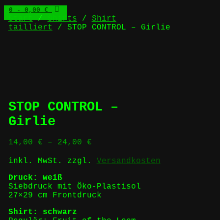
0
- 0,00 €
Start
/
Shirts
/
Shirt
tailliert
/ STOP CONTROL – Girlie
STOP CONTROL –
Girlie
14,00
€
–
24,00
€
inkl. MwSt.
zzgl.
Versandkosten
Druck: weiß
Siebdruck mit Öko-Plastisol
27×29 cm Frontdruck
Shirt: schwarz