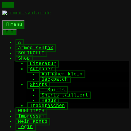
Skip
to
content
menu
⌂
armed-syntax
SOLIKOHLE
Shop
Literatur
Aufnäher
Aufnäher klein
Backpatch
Shirts
T-Shirts
Shirts tailliert
Kapus
Tragetaschen
WÜHLTISCH
Impressum
Mein Konto
Login