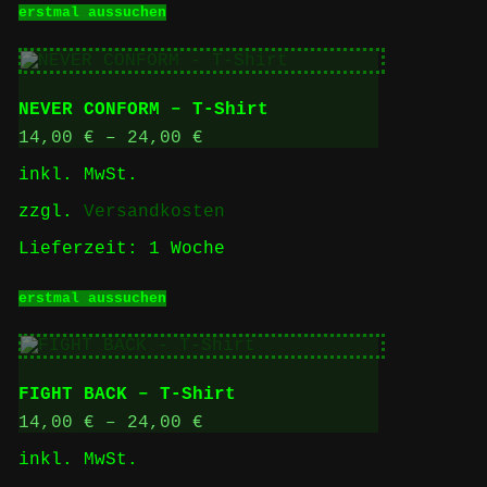
erstmal aussuchen
Produkt
weist
mehrere
Varianten
auf.
NEVER CONFORM – T-Shirt
Die
Optionen
14,00
€
–
24,00
€
können
inkl. MwSt.
auf
der
zzgl.
Versandkosten
Produktseite
gewählt
Lieferzeit:
1 Woche
werden
Dieses
erstmal aussuchen
Produkt
weist
mehrere
Varianten
auf.
FIGHT BACK – T-Shirt
Die
Optionen
14,00
€
–
24,00
€
können
inkl. MwSt.
auf
der