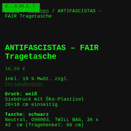
0
- 0,00 €
Start
/
Taschen
/ ANTIFASCISTAS –
FAIR Tragetasche
ANTIFASCISTAS – FAIR
Tragetasche
16,50
€
inkl. 19 % MwSt.
zzgl.
Versandkosten
Druck: weiß
Siebdruck mit Öko-Plastisol
26×10 cm einseitig
Tasche: schwarz
Neutral, O90003, TWILL BAG
,
38 x
42 cm (Tragehenkel: 66 cm)