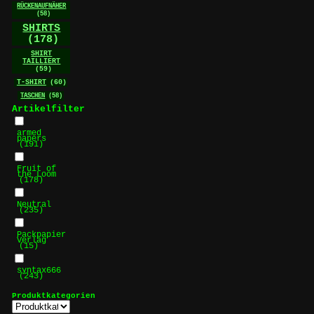
RÜCKENAUFNÄHER
(58)
SHIRTS
(178)
SHIRT
TAILLIERT
(59)
T-SHIRT
(60)
TASCHEN
(58)
Artikelfilter
armed
papers
(191)
Fruit of
the Loom
(178)
Neutral
(235)
Packpapier
Verlag
(15)
syntax666
(243)
Produktkategorien