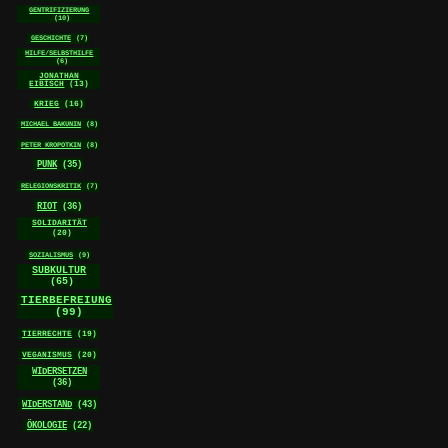
GENTRIFIZIERUNG
(10)
GESCHICHTE
(7)
HILFE/SELBSTHILFE
(6)
JONATHAN
EIBISCH
(13)
KRIEG
(16)
MICHAEL BAKUNIN
(8)
PETER KROPOTKIN
(8)
PUNK
(35)
RELEGIONSKRITIK
(7)
RIOT
(36)
SOLIDARITÄT
(20)
SOZIALISMUS
(9)
SUBKULTUR
(65)
TIERBEFREIUNG
(99)
TIERRECHTE
(19)
VEGANISMUS
(20)
WIDERSETZEN
(36)
WIDERSTAND
(43)
ÖKOLOGIE
(22)