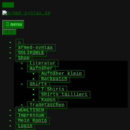
Skip
to
content
menu
⌂
armed-syntax
SOLIKOHLE
Shop
Literatur
Aufnäher
Aufnäher klein
Backpatch
Shirts
T-Shirts
Shirts tailliert
Kapus
Tragetaschen
WÜHLTISCH
Impressum
Mein Konto
Login