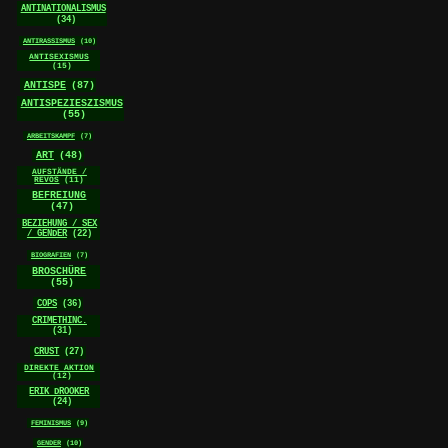
ANTINATIONALISMUS
(34)
ANTIRASSISMUS
(10)
ANTISEXISMUS
(15)
ANTISPE
(87)
ANTISPEZIESZISMUS
(55)
ARBEITSKAMPF
(7)
ART
(48)
AUFSTÄNDE /
REVOS
(11)
BEFREIUNG
(47)
BEZIEHUNG / SEX
/ GENDER
(22)
BIOGRAFIEN
(7)
BROSCHÜRE
(55)
COPS
(36)
CRIMETHINC.
(31)
CRUST
(27)
DIREKTE AKTION
(12)
ERIK DROOKER
(24)
FEMINISMUS
(9)
GENDER
(10)