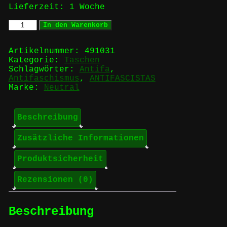
Lieferzeit:
1 Woche
ANTIFASCISTAS
In den Warenkorb
-
FAIR
Tragetasche
Artikelnummer:
491031
Menge
Kategorie:
Taschen
Schlagwörter:
Antifa
,
Antifaschismus
,
ANTIFASCISTAS
Marke:
Neutral
Beschreibung
Zusätzliche Informationen
Produktsicherheit
Rezensionen (0)
Beschreibung