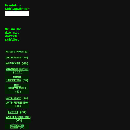
Produkt-
Schlagwörter
Ne Wolke
die mit
Worten
schlägt
AKTION & PRAXIS
(7)
AKTIVISMUS
(20)
ANARCHIE
(49)
ANARCHISMUS
(112)
ANIMAL
LIBERATION
(30)
ANTI-
KAPITALISMUS
(43)
ANTI-KNAST
(16)
ANTI-REPRESSION
(36)
ANTIFA
(80)
ANTIFASCHISMUS
(45)
ANTIFASCISTA
SIEMPRE
(10)